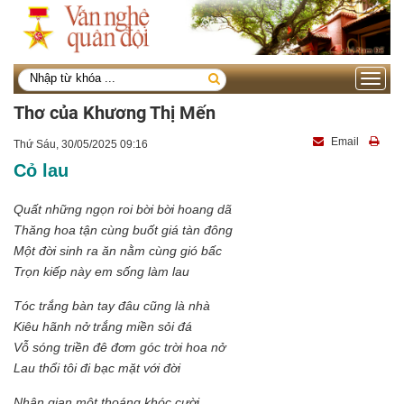
Toggle
navigati
Thơ của Khương Thị Mến
Email
Thứ Sáu, 30/05/2025 09:16
Cỏ lau
Quất những ngọn roi bời bời hoang dã
Thăng hoa tận cùng buốt giá tàn đông
Một đời sinh ra ăn nằm cùng gió bấc
Trọn kiếp này em sống làm lau
Tóc trắng bàn tay đâu cũng là nhà
Kiêu hãnh nở trắng miền sỏi đá
Vỗ sóng triền đê đơm góc trời hoa nở
Lau thổi tôi đi bạc mặt với đời
Nhân gian một thoáng khóc cười