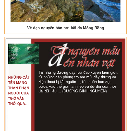
Vẻ đẹp nguyên bản nơi bãi đá Móng Rồng
Từ những đường dây lừa đảo xuyên biên giới,
từ những căn phòng trọ ám mùi dây thừng và
NHỮNG CÁI
điện thoại bị tắt nguồn…, tôi muốn bạn đọc
TÊN MANG
bước vào thế giới lạnh lẽo và dữ dội của thời
THÂN PHẬN
đại dữ liệu,... (DƯƠNG BÌNH NGUYÊN)
NGƯỜI CỦA
"GIÓ VẪN
THỔI QUA
RỪNG
NHIỆT ĐỚI"