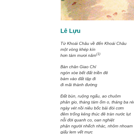
Lê Lựu
Từ Khoái Châu về đến Khoái Châu
một vòng khép kín
(1)
hơn tám mươi năm
Bàn chân Giao Chỉ
ngón xòe bết đất triền đê
bám vào đất tập đi
đi mãi thành đường
Đất bùn, ruộng ngấu, ao chuôm
phân gio, tháng tám ốm o, tháng ba ré
ngày vét nồi niêu bốc bải đói cơm
đêm trống kẻng thúc đê tràn nước lụt
nỗi đời quanh co, oan nghiệt
phận người nhếch nhác, nhôm nhoam
giấy lem vết mực