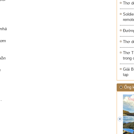
Thơ d
Soldie
remot
 nhà
Đường
hơm
Thơ d
Thơ T
uồn
trong 
Giải B
g
tạp
Ống k
g…
prev