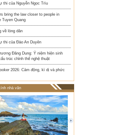
ự thi của Nguyễn Ngọc Trìu
rs bring the law closer to people in
e Tuyen Quang
 về lòng dân
ự thi của Đào An Duyên
rương Đăng Dung: Ý niệm hiện sinh
cấu trúc chỉnh thể nghệ thuật
ooker 2026: Cảm động, kì dị và phức
ính nhà văn
next