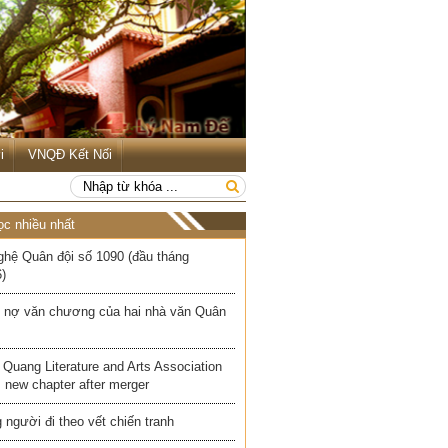
i
VNQĐ Kết Nối
ọc nhiều nhất
ghệ Quân đội số 1090 (đầu tháng
)
 nợ văn chương của hai nhà văn Quân
Quang Literature and Arts Association
 new chapter after merger
người đi theo vết chiến tranh