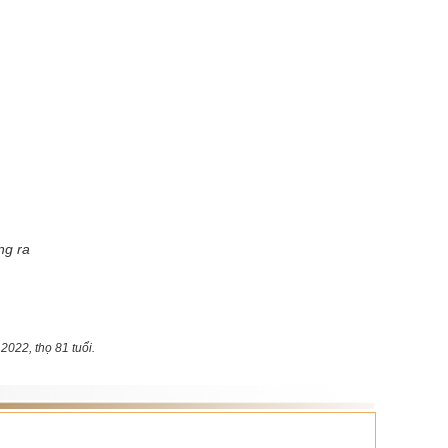
ng ra
022, thọ 81 tuổi.