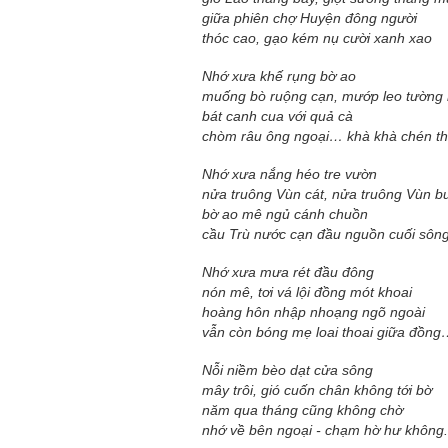
giữa phiên chợ Huyện đông người
thóc cao, gạo kém nụ cười xanh xao
Nhớ xưa khế rụng bờ ao
muống bò ruộng cạn, mướp leo tường
bát canh cua với quả cà
chòm râu ông ngoại… khà khà chén t
Nhớ xưa nắng héo tre vườn
nửa truông Vùn cát, nửa truông Vùn b
bờ ao mê ngủ cánh chuồn
cầu Trù nước cạn đầu nguồn cuối sôn
Nhớ xưa mưa rét đầu đông
nón mê, tơi vá lội đồng mót khoai
hoàng hôn nhập nhoạng ngõ ngoài
vẫn còn bóng mẹ loai thoai giữa đồn
Nỗi niềm bèo dạt cửa sông
mây trôi, gió cuốn chân không tới bờ
năm qua tháng cũng không chờ
nhớ về bên ngoại - chạm hờ hư không.