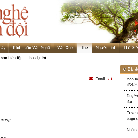
hảy
Bình Luận Văn Nghệ
Văn Xuôi
Thơ
Người Lính
Thế Giớ
 bàn biên tập
Thơ dự thi
Bài đ
Email
Văn n
8/2026
Duyên
đội
Tuyen 
begins
Lương
Những 
ười