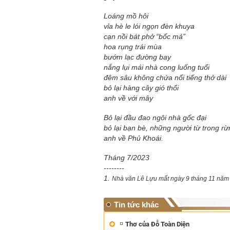
Loáng mồ hôi
vỉa hè le lói ngọn đèn khuya
cạn nồi bát phở “bốc mả”
hoa rụng trái mùa
bướm lạc đường bay
nắng lụi mái nhà cong luống tuổi
đêm sâu không chứa nổi tiếng thở dài
bỏ lại hàng cây gió thổi
anh về với mây
Bỏ lại đầu đao ngôi nhà gốc đại
bỏ lại bạn bè, những người từ trong rừ
anh về Phủ Khoái.
Tháng 7/2023
--------
1.
Nhà văn Lê Lựu mất ngày 9 tháng 11 năm 2
Tin tức khác
Thơ của Đỗ Toàn Diện