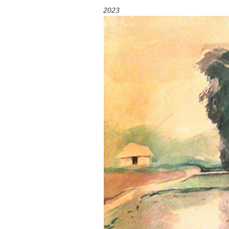
2023
Mùa xanh
Tôi từng hình dung viế
NHỮNG
công việc của sự hư c
NGƯỜI
hành trình phác dựng t
TÔI GẶP,
trí tưởng tượng, nơi n
NHỮNG
do tạo hình mọi thứ th
CHUYỆN
(TRẦN THỊ TÚ NGỌC)
TÔI VIẾT