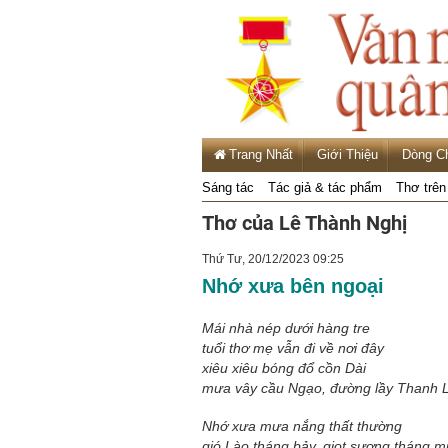
Trang Nhất
Giới Thiệu
Dòng C
Sáng tác
Tác giả & tác phẩm
Thơ trên
Thơ của Lê Thành Nghị
Thứ Tư, 20/12/2023 09:25
Nhớ xưa bên ngoại
Mái nhà nép dưới hàng tre
tuổi thơ mẹ vẫn đi về nơi đây
xiêu xiêu bóng đổ cồn Dài
mưa vây cầu Ngạo, đường lầy Thanh 
Nhớ xưa mưa nắng thất thường
gió Lào tháng bảy, giọt sương tháng m