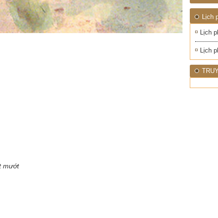
1945
NHIỆT
ĐỚI"
Lịch 
Lịch p
Lịch p
TRUY
t mướt