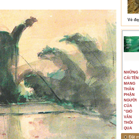
 Tam Cốc
Lẫm liệt Hải Vân quan
t văn là
Là người đi dọc biên giới phía
NGUYÊN
NHỮNG
ấu, một
Bắc, tôi có thế mạnh khi hình
MẪU
CÁI TÊN
hế giới từ
dung, mở ra không gian của giai
CỦA TÔI
MANG
hà văn tự
đoạn lịch sử đó... (PHẠM VÂN
LÀ
THÂN
eo ý mình...
ANH)
NHỮNG
PHẬN
NGƯỜI
NGƯỜI
ĐÃ PHẤT
CỦA
CAO CỜ
"GIÓ
HỒNG
VẪN
THÁNG
THỔI
TÁM
QUA
NĂM
RỪNG
Đặt m