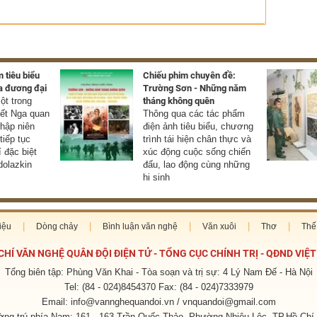
 tiêu biểu
Chiếu phim chuyên đề:
a đương đại
Trường Sơn - Những năm
t trong
tháng không quên
yết Nga quan
Thông qua các tác phẩm
thập niên
điện ảnh tiêu biểu, chương
tiếp tục
trình tái hiện chân thực và
í đặc biệt
xúc động cuộc sống chiến
olazkin
đấu, lao động cùng những
hi sinh
iệu
Dòng chảy
Bình luận văn nghệ
Văn xuôi
Thơ
Thế 
CHÍ VĂN NGHỆ QUÂN ĐỘI ĐIỆN TỬ - TỔNG CỤC CHÍNH TRỊ - QĐND VIỆ
Tổng biên tập: Phùng Văn Khai - Tòa soạn và trị sự: 4 Lý Nam Đế - Hà Nội
Tel: (84 - 024)8454370 Fax: (84 - 024)7333979
Email: info@vannghequandoi.vn / vnquandoi@gmail.com
ng trú phía Nam: 161 - 163 Trần Quốc Thảo, Phường Nhiêu Lộc, TP.Hồ Chí