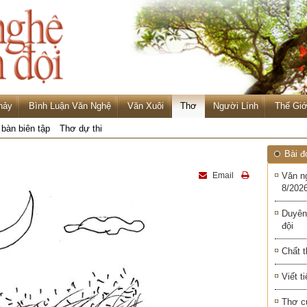
hảy
Bình Luận Văn Nghệ
Văn Xuôi
Thơ
Người Lính
Thế Giớ
 bàn biên tập
Thơ dự thi
Bài đ
Email
Văn n
8/2026
Duyên
đội
Chất t
Viết t
Thơ c