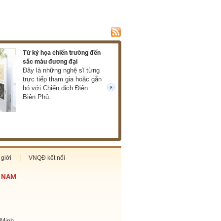
Từ ký họa chiến trường đến
Ra mắt hồi ký về c
sắc màu đương đại
của Xuân Phượng
Đây là những nghệ sĩ từng
Những thước phim
trực tiếp tham gia hoặc gắn
mở ra trước mắt 
bó với Chiến dịch Điện
về chiến tranh châ
next
Biên Phủ.
thực, giàu cảm xú
cùng tàn khốc. (T
giới
VNQĐ kết nối
T NAM
 Minh