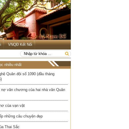
i
VNQĐ Kết Nối
ọc nhiều nhất
ghệ Quân đội số 1090 (đầu tháng
)
 nợ văn chương của hai nhà văn Quân
hơ của vạn vật
iếp những câu chuyện đẹp
ủa Thai Sắc