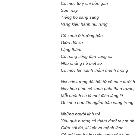
Cỏ mọc từ ý chí bền gan
Sớm nay
Mùa xanh
Tiếng hô sang sảng
Vang kiêu hãnh núi rừng
Cỏ xanh ở trường bắn
Giữa đồi xa
Lặng thầm
Cỏ nâng tiếng đạn vang xa
Tôi từng hình dung viế
Như chẳng hề biết sợ
NHỮNG
công việc của sự hư c
Cỏ mọc lên xanh thẳm mênh mông
NGƯỜI
hành trình phác dựng t
TÔI GẶP,
trí tưởng tượng, nơi n
NHỮNG
Nơi các tượng đài bất tử cỏ mọc dưới b
do tạo hình mọi thứ th
CHUYỆN
(TRẦN THỊ TÚ NGỌC)
Nay hoà bình cỏ xanh phía thao trườ
TÔI VIẾT
Mỗi nhành cỏ là một điều lặng lẽ
Ghi nhớ bao lần ngắm bắn vang trong 
Những người lính trẻ
Yêu quê hương cỏ thắm dưới tay mình
Giữa sỏi đá, kỉ luật và mệnh lệnh
Cỏ mãi xanh như ước vọng yên bình.