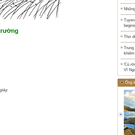
Những 
Tuyen 
begins
trường
Thơ d
Trung
khiêm
'Cú rờ
Vĩ Ng
Ống k
giày
prev