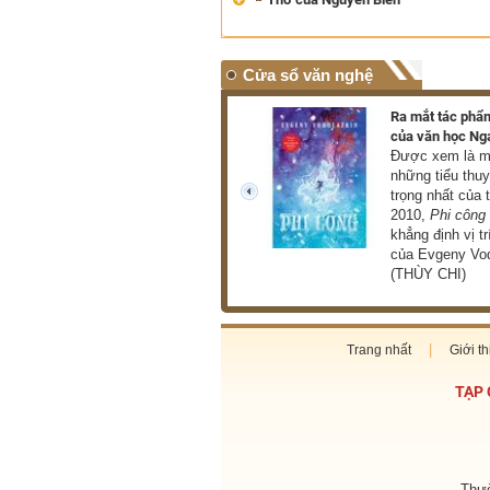
Cửa sổ văn nghệ
Triển lãm hơn 100 tác phẩm
Ra mắt tác phẩm
của danh họa Lê Bá Đảng
của văn học Ng
Triển lãm giới thiệu đến
Được xem là mộ
công chúng hơn 100 tác
những tiểu thu
phẩm tiêu biểu thuộc nhiều
trọng nhất của 
prev
loại hình như hội họa, điêu
2010,
Phi công
khắc, phù điêu (THU HÀ)
khẳng định vị tr
của Evgeny Vod
(THÙY CHI)
Trang nhất
Giới th
TẠP 
Thườ