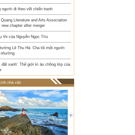
người đi theo vết chiến tranh
Quang Literature and Arts Association
 new chapter after merger
ự thi của Nguyễn Ngọc Trìu
 tướng Lê Thu Hà: Cha tôi một người
 nhường
i đất xanh': Thế giới kì ảo chồng lớp của
ư
ính nhà văn
next