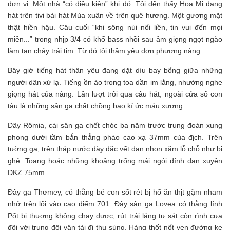
đơn vị. Một nhà “có điều kiện” khi đó. Tôi đến thấy Họa Mi đang
hát trên tivi bài hát Mùa xuân về trên quê hương. Một gương mặt
thật hiền hậu. Câu cuối “khi sông núi nối liền, tin vui đến mọi
miền...” trong nhịp 3/4 có khổ bass nhồi sau âm giọng ngọt ngào
làm tan chảy trái tim. Từ đó tôi thầm yêu đơn phương nàng.
Bây giờ tiếng hát thân yêu đang dặt dìu bay bổng giữa những
người dân xứ lạ. Tiếng ồn ào trong toa dần im lắng, nhường nghe
giọng hát của nàng. Lần lượt trôi qua câu hát, ngoài cửa sổ con
tàu là những sân ga chất chồng bao kí ức máu xương.
Đây Rômia, cái sân ga chết chóc ba năm trước trung đoàn xung
phong dưới tầm bắn thẳng pháo cao xạ 37mm của địch. Trên
tường ga, trên tháp nước dày đặc vết đạn nhọn xăm lỗ chỗ như bị
ghẻ. Toang hoác những khoảng trống mái ngói dính đạn xuyên
DKZ 75mm.
Đây ga Thơmey, có thằng bé con sốt rét bị hổ ăn thịt gặm nham
nhở trên lối vào cao điểm 701. Đây sân ga Lovea có thằng lính
Pốt bị thương không chạy được, rút trái láng tự sát còn rình cưa
đôi với trung đội vận tải đi thu súng. Hàng thốt nốt ven đường ke