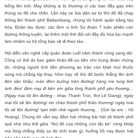
bổng lên trời. May không ai bị thương vì các bao đầy gạo trên
thùng xe đã che chắn. Lần này xe lửa dân sự từ thủ đô đã chạy
thông lên thành phố Battambang, chúng tôi hành quân bằng tàu
hỏa. Đoàn tàu được các đơn vị lính Sư đoàn 7 luân phiên càn
đường thông tuyến, lại thêm một thê đội với đầy đủ hỏa lực mạnh
làm nhiệm vụ hộ tống bảo vệ đi theo tàu.
Hội diễn văn nghệ cấp quân đoàn cuối năm thành công vang dội.
Cũng có thể do ban giám khảo đã ưu tiên cho trung đoàn chúng
tôi, những người lính tiền phương áo trận còn khét mùi thuốc
súng mà chẳng kịp thay, hôm nay về thủ đô bước thẳng lên ánh
đèn sân khấu:
màn đêm buông trên đường/ hàng me lung linh
ánh đèn/ đêm nay đi bên em giữa lòng thành phố yêu thương…
(
Ngày mai tôi lên đường
- nhạc Thanh Trúc, thơ Lê Giang); ngày
mai tôi sẽ lên đường/ xin chào thành phố thân thương/ ngày mai
tôi sẽ lên đường/ tạm biệt nhé người thương… (
Gửi lại em
- Vũ
Hoàng). Chúng tôi vẫn say đắm hát những bài hát về thành phố
quê nhà như thế giữa “thủ đô của những con tắc kè” rừng khộp
mà lòng chẳng thấy so đo tính toán gì, huống hồ nay được hát
trên sân khấu rực rỡ ánh đèn.