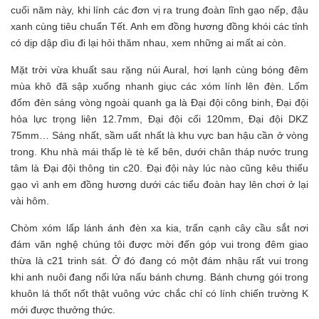
cuối năm này, khi lính các đơn vị ra trung đoàn lĩnh gạo nếp, đậu
xanh cùng tiêu chuẩn Tết. Anh em đồng hương đồng khói các tỉnh
có dịp dập dìu đi lại hỏi thăm nhau, xem những ai mất ai còn.
Mặt trời vừa khuất sau rặng núi Aural, hơi lạnh cùng bóng đêm
mùa khô đã sập xuống nhanh giục các xóm lính lên đèn. Lốm
đốm đèn sáng vòng ngoài quanh ga là Đại đội công binh, Đại đội
hỏa lực trọng liên 12.7mm, Đại đội cối 120mm, Đại đội DKZ
75mm… Sáng nhất, sầm uất nhất là khu vực ban hậu cần ở vòng
trong. Khu nhà mái thấp lè tè kế bên, dưới chân tháp nước trung
tâm là Đại đội thông tin c20. Đại đội này lúc nào cũng kêu thiếu
gạo vì anh em đồng hương dưới các tiểu đoàn hay lên chơi ở lại
vài hôm.
Chòm xóm lấp lánh ánh đèn xa kia, trấn cạnh cây cầu sắt nơi
đám văn nghệ chúng tôi được mời đến góp vui trong đêm giao
thừa là c21 trinh sát. Ở đó đang có một đám nhậu rất vui trong
khi anh nuôi đang nổi lửa nấu bánh chưng. Bánh chưng gói trong
khuôn lá thốt nốt thật vuông vức chắc chỉ có lính chiến trường K
mới được thưởng thức.