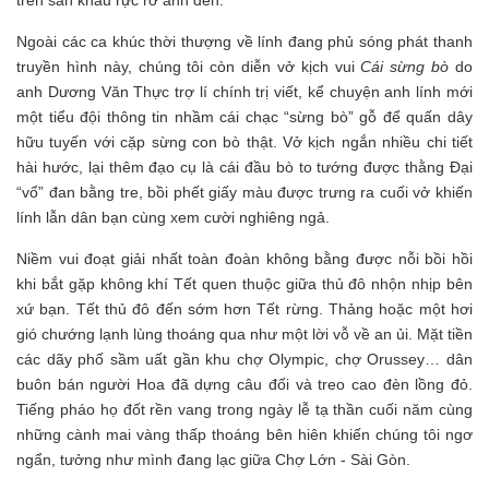
Ngoài các ca khúc thời thượng về lính đang phủ sóng phát thanh
truyền hình này, chúng tôi còn diễn vở kịch vui
Cái sừng bò
do
anh Dương Văn Thực trợ lí chính trị viết, kể chuyện anh lính mới
một tiểu đội thông tin nhầm cái chạc “sừng bò” gỗ để quấn dây
hữu tuyến với cặp sừng con bò thật. Vở kịch ngắn nhiều chi tiết
hài hước, lại thêm đạo cụ là cái đầu bò to tướng được thằng Đại
“vổ” đan bằng tre, bồi phết giấy màu được trưng ra cuối vở khiến
lính lẫn dân bạn cùng xem cười nghiêng ngả.
Niềm vui đoạt giải nhất toàn đoàn không bằng được nỗi bồi hồi
khi bắt gặp không khí Tết quen thuộc giữa thủ đô nhộn nhịp bên
xứ bạn. Tết thủ đô đến sớm hơn Tết rừng. Thảng hoặc một hơi
gió chướng lạnh lùng thoáng qua như một lời vỗ về an ủi. Mặt tiền
các dãy phố sầm uất gần khu chợ Olympic, chợ Orussey… dân
buôn bán người Hoa đã dựng câu đối và treo cao đèn lồng đỏ.
Tiếng pháo họ đốt rền vang trong ngày lễ tạ thần cuối năm cùng
những cành mai vàng thấp thoáng bên hiên khiến chúng tôi ngơ
ngẩn, tưởng như mình đang lạc giữa Chợ Lớn - Sài Gòn.