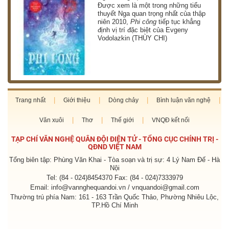
g
Được xem là một trong những tiểu
thuyết Nga quan trọng nhất của thập
niên 2010,
Phi công
tiếp tục khẳng
định vị trí đặc biệt của Evgeny
Vodolazkin (THÙY CHI)
Trang nhất
Giới thiệu
Dòng chảy
Bình luận văn nghệ
Văn xuôi
Thơ
Thế giới
VNQĐ kết nối
TẠP CHÍ VĂN NGHỆ QUÂN ĐỘI ĐIỆN TỬ - TỔNG CỤC CHÍNH TRỊ -
QĐND VIỆT NAM
Tổng biên tập: Phùng Văn Khai - Tòa soạn và trị sự: 4 Lý Nam Đế - Hà
Nội
Tel: (84 - 024)8454370 Fax: (84 - 024)7333979
Email: info@vannghequandoi.vn / vnquandoi@gmail.com
Thường trú phía Nam: 161 - 163 Trần Quốc Thảo, Phường Nhiêu Lộc,
TP.Hồ Chí Minh