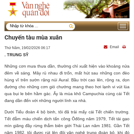
Toggle
navigati
Chuyến tàu mùa xuân
Email
Thứ Năm, 19/02/2026 06:17
. TRUNG SỸ
Những cơn mưa thưa dần, thường chỉ xuất hiện vào khoảng nửa
đêm về sáng. Mây rủ nhau đi trốn, mất hút sau những con đèo
hùng vĩ trên sườn rặng núi Aural. Bầu trời cao lên, rộng ra, dọn
đường cho những cơn gió chướng mang theo hơi lạnh vi vút lùa
qua bụi le bên hầm gác. Ấy là mùa khô Campuchia cùng cái Tết
đang dần đến với những người lính xa nhà.
Dưới Tiểu đoàn 4 bộ binh, tôi đã trải mấy cái Tết chiến trường.
Tết đẫm máu chiến dịch tấn công Ôđông năm 1979, Tết tải gạo
mìn giăng đầy rừng thẳm biên giới Thái Lan năm 1981. Gần Tết
năm 1982, tôi được rút lên đội văn nghệ trung đoàn bộ, khi đó