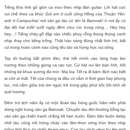
Tiếng thìa lính gõ giòn ca inox theo nhịp đàn guitar. Lời hát cực
vui chế theo ca khúc
Gửi em ở cuối sông Hồng
của Thuận Yến:
anh ở Campuchia/ nơi sân ga tàu có tên là Bamnak/ ở nơi ấy có
đại đội hai mốt/ suốt ngày đêm chui rúc trong rừng… Hey hey
hey…!
Tiếng chày gỗ đập vào chiếc phuy rỗng thùng thùng canh
nhịp thay cho tiếng trống. Thật hào sảng đúng chất lính trẻ, bất
cứ trong hoàn cảnh nào cũng tếu táo và hừng hực vui sống.
Tay tôi buông bắt phím đàn, thả hết mình vào từng hợp âm
nương theo những giọng ca rạo rực. Cứ hát vui lên bạn lính, hỡi
những kẻ khua sương đá mìn. Mai kia Tết ra đi bám địch nào biết
ai còn ai mất. Tết của chúng ta đâu có nằm ở thời gian hay phong
tục, mà nằm giữa trái tim ngực trẻ trong giây phút bồi hồi nhớ về
quê hương.
Đêm trừ tịch năm ấy có một đoàn tàu hỏng guốc hãm nên phải
dừng nghỉ trong sân ga Bamnak. Chuyến tàu đời thường bỗng lạc
vào sân ga chiến tranh chẳng hề hẹn trước. Đám dân buôn delay
nhỡ tàu cũng nổi hứng nhảy vào lăm-thon vòng tròn theo nhịp
trống thôi thúc từ chiếc thùng phuy. Con tàu phát vãng hú lên một