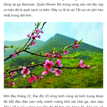
đóng tại ga Bamnak. Quân Khmer Đỏ trong vùng sâu nội địa này
cơ bản đã bị quét sạch ra biên. Đây có lẽ là cái Tết vui vẻ yên hàn
nhất trong đời lính.
Mới đầu tháng 12, Đại đội 19 công binh cùng vệ binh trung đoàn
đã bắt đầu đào san mấy mảnh ruộng khô sát nhà ga, dọn dẹp
đống gỗ ở cái xưởng cưa liền đó để làm sân bóng đá. Sân này sẽ