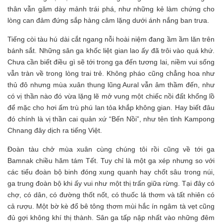
thân vẫn găm dày mảnh trái phá, như những kẻ làm chứng cho
lòng can đảm đứng sắp hàng câm lặng dưới ánh nắng ban trưa.
Tiếng còi tàu hú dài cắt ngang nỗi hoài niệm đang ầm ầm lăn trên
bánh sắt. Những sân ga khốc liệt gian lao ấy đã trôi vào quá khứ.
Chưa cần biết điều gì sẽ tới trong ga đến tương lai, niềm vui sống
vẫn tràn về trong lòng trai trẻ. Không pháo cũng chẳng hoa như
thủ đô nhưng mùa xuân thung lũng Aural vẫn âm thầm đến, như
có vị thần nào đó vừa lặng lẽ mở vung một chiếc nồi đất khổng lồ
để mặc cho hơi ấm trù phú lan tỏa khắp không gian. Hay biết đâu
đó chính là vị thần cai quản xứ “Bến Nồi”, như tên tỉnh Kampong
Chnang đây dịch ra tiếng Việt.
Đoàn tàu chở mùa xuân cùng chúng tôi rồi cũng về tới ga
Bamnak chiều hăm tám Tết. Tuy chỉ là một ga xép nhưng so với
các tiểu đoàn bộ binh đóng xung quanh hay chốt sâu trong núi,
ga trung đoàn bộ khi ấy vui như một thị trấn giữa rừng. Tại đây có
chợ, có dân, có đường thốt nốt, có thuốc lá thơm và tất nhiên có
cả rượu. Một bờ kè đổ bê tông thơm mùi hắc ín ngâm tà vẹt cũng
đủ gợi không khí thị thành. Sân ga tấp nập nhất vào những đêm