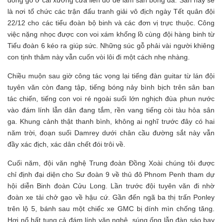
là nơi tổ chức các trận đấu tranh giải vô địch ngày Tết quân đội
22/12 cho các tiểu đoàn bộ binh và các đơn vị trực thuộc. Công
việc nặng nhọc được con voi xám khổng lồ cùng đội hàng binh từ
Tiểu đoàn 6 kéo ra giúp sức. Những súc gỗ phải vài người khiêng
con tịnh thâm này vẫn cuốn vòi lôi đi một cách nhẹ nhàng.
Chiều muộn sau giờ công tác vọng lại tiếng đàn guitar từ lán đội
tuyên văn còn đang tập, tiếng bóng nảy bình bịch trên sân ban
tác chiến, tiếng con voi ré ngoài suối lớn nghịch đùa phun nước
vào đám lính lẫn dân đang tắm, rền vang tiếng còi tàu hỏa sân
ga. Khung cảnh thật thanh bình, không ai nghĩ trước đây có hai
năm trời, đoạn suối Damrey dưới chân cầu đường sắt này vẫn
đầy xác địch, xác dân chết đói trôi về.
Cuối năm, đội văn nghệ Trung đoàn Đồng Xoài chúng tôi được
chỉ định đại diện cho Sư đoàn 9 về thủ đô Phnom Penh tham dự
hội diễn Binh đoàn Cửu Long. Lần trước đội tuyên văn đi nhờ
đoàn xe tải chở gạo về hậu cứ. Gần đến ngã ba thị trấn Ponley
trên lộ 5, bánh sau một chiếc xe GMC bị dính mìn chống tăng.
Hơi nổ hất tung cả đám lính văn nghệ, súng ống lẫn đàn sáo bay