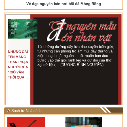
Vẻ đẹp nguyên bản nơi bãi đá Móng Rồng
Từ những đường dây lừa đảo xuyên biên giới,
từ những căn phòng trọ ám mùi dây thừng và
NHỮNG CÁI
điện thoại bị tắt nguồn…, tôi muốn bạn đọc
TÊN MANG
bước vào thế giới lạnh lẽo và dữ dội của thời
THÂN PHẬN
đại dữ liệu,... (DƯƠNG BÌNH NGUYÊN)
NGƯỜI CỦA
"GIÓ VẪN
THỔI QUA
RỪNG
NHIỆT ĐỚI"
Sách từ Nhà số 4