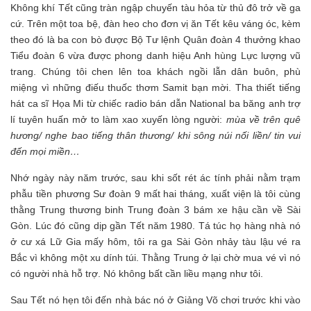
Không khí Tết cũng tràn ngập chuyến tàu hỏa từ thủ đô trở về ga
cứ. Trên một toa bệ, đàn heo cho đơn vị ăn Tết kêu váng óc, kèm
theo đó là ba con bò được Bộ Tư lệnh Quân đoàn 4 thưởng khao
Tiểu đoàn 6 vừa được phong danh hiệu Anh hùng Lực lượng vũ
trang. Chúng tôi chen lên toa khách ngồi lẫn dân buôn, phù
miệng vì những điếu thuốc thơm Samit bạn mời. Tha thiết tiếng
hát ca sĩ Họa Mi từ chiếc radio bán dẫn National ba băng anh trợ
lí tuyên huấn mở to làm xao xuyến lòng người:
mùa về trên quê
hương/ nghe bao tiếng thân thương/ khi sông núi nối liền/ tin vui
đến mọi miền…
Nhớ ngày này năm trước, sau khi sốt rét ác tính phải nằm trạm
phẫu tiền phương Sư đoàn 9 mất hai tháng, xuất viện là tôi cùng
thằng Trung thương binh Trung đoàn 3 bám xe hậu cần về Sài
Gòn. Lúc đó cũng dịp gần Tết năm 1980. Tá túc họ hàng nhà nó
ở cư xá Lữ Gia mấy hôm, tôi ra ga Sài Gòn nhảy tàu lậu vé ra
Bắc vì không một xu dính túi. Thằng Trung ở lại chờ mua vé vì nó
có người nhà hỗ trợ. Nó không bất cần liều mạng như tôi.
Sau Tết nó hẹn tôi đến nhà bác nó ở Giảng Võ chơi trước khi vào