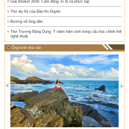
Giải Booker 2026: Cảm động, kì dị và phức tạp
Thơ dự thi của Đào An Duyên
Đường về lòng dân
Thơ Trương Đăng Dung: Ý niệm hiện sinh trong cấu trúc chỉnh thể
nghệ thuật
Ống kính nhà văn
prev
next