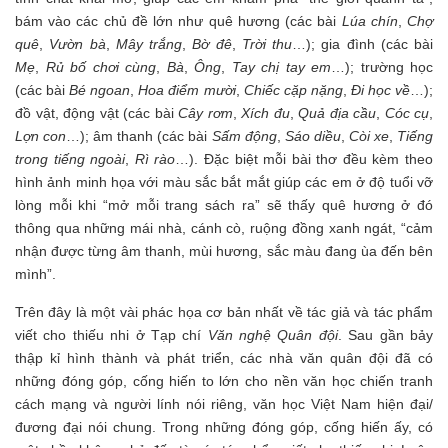
bám vào các chủ đề lớn như quê hương (các bài
Lúa chín
,
Chợ
quê
,
Vườn bà
,
Mây trắng
,
Bờ đê
,
Trời thu
…); gia đình (các bài
Mẹ
,
Rủ bố chơi cùng
,
Bà
,
Ông
,
Tay chị tay em
…); trường học
(các bài
Bé ngoan
,
Hoa điểm mười
,
Chiếc cặp nặng
,
Đi học về
…);
đồ vật, động vật (các bài
Cây rơm
,
Xích đu
,
Quả địa cầu
,
Cóc cụ
,
Lợn con
…); âm thanh (các bài
Sấm động
,
Sáo diều
,
Còi xe
,
Tiếng
trong tiếng ngoài
,
Rì rào
…). Đặc biệt mỗi bài thơ đều kèm theo
hình ảnh minh họa với màu sắc bắt mắt giúp các em ở độ tuổi vỡ
lòng mỗi khi “mở mỗi trang sách ra” sẽ thấy quê hương ở đó
thông qua những mái nhà, cánh cò, ruộng đồng xanh ngát, “cảm
nhận được từng âm thanh, mùi hương, sắc màu đang ùa đến bên
mình”.
Trên đây là một vài phác họa cơ bản nhất về tác giả và tác phẩm
viết cho thiếu nhi ở Tạp chí
Văn nghệ Quân đội
. Sau gần bảy
thập kỉ hình thành và phát triển, các nhà văn quân đội đã có
những đóng góp, cống hiến to lớn cho nền văn học chiến tranh
cách mạng và người lính nói riêng, văn học Việt Nam hiện đại/
đương đại nói chung. Trong những đóng góp, cống hiến ấy, có