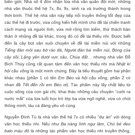
biên giới, Nhà số 4 đón nhận lứa nhà văn quân đội mới, những
nhà văn thuộc thế hệ 7x, 8x, 9x, sinh ra và trưởng thành trong
thời bình. Thế hệ nhà văn này tiếp nối truyền thống tốt đẹp của
các thế hệ đi trước, vừa cống hiến hết mình cho đề tài chiến tranh
cách mạng và người lính, vừa mở rộng tìm kiếm, thử thách bản
thân ở những đề tài khác, trong đó có đề tài thiếu nhi. Được biết
đến là cây bút văn xuôi chuyên về đề tài miền núi với những
Tiếng đàn môi sau bờ rào đá
,
Người đàn bà miền núi
,
Bóng của
cây sồi
,
Lặng yên dưới vực sâu
,
Chúa đất
… nhưng nhà văn Đỗ
Bích Thúy cũng rất quan tâm đến văn học thiếu nhi mà
Nhật kí
hội cầu vồng
là một minh chứng. Đây là tiểu thuyết gồm hai phần
khác nhau (phần 1 có tên
Em Béo và hội cầu vồng
, phần 2 có
nhan đề
Tết đến rồi em Béo ơi
). Tác phẩm này lấy chất liệu từ
cuộc sống của con gái chị, khai thác những câu chuyện “cười ra
nước mắt” của lứa tuổi học trò lớp ba vừa ngô nghê, vừa có chút
thông minh, láu cá đáng yêu vô cùng.
Nguyễn Đình Tú là nhà văn thế hệ 7x có nhiều “dự án” với dòng
văn học thiếu nhi. Nếu như
Ba nàng lính ngự lâm
,
Chú bé đeo
balo màu đỏ
là những tác phẩm văn học thiếu nhi truyền thống,