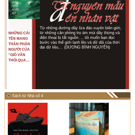
Từ những đường dây lừa đảo xuyên biên giới,
từ những căn phòng trọ ám mùi dây thừng và
NHỮNG CÁI
điện thoại bị tắt nguồn…, tôi muốn bạn đọc
TÊN MANG
bước vào thế giới lạnh lẽo và dữ dội của thời
THÂN PHẬN
đại dữ liệu,... (DƯƠNG BÌNH NGUYÊN)
NGƯỜI CỦA
"GIÓ VẪN
THỔI QUA
RỪNG
NHIỆT ĐỚI"
Sách từ Nhà số 4