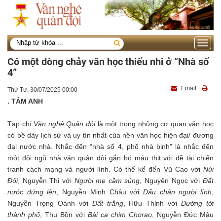
Toggle
navigati
Có một dòng chảy văn học thiếu nhi ở “Nhà số
4”
Email
Thứ Tư, 30/07/2025 00:00
. TÂM ANH
Tạp chí
Văn nghệ Quân đội
là một trong những cơ quan văn học
có bề dày lịch sử và uy tín nhất của nền văn học hiện đại/ đương
đại nước nhà. Nhắc đến “nhà số 4, phố nhà binh” là nhắc đến
một đội ngũ nhà văn quân đội gắn bó máu thịt với đề tài chiến
tranh cách mạng và người lính. Có thể kể đến Vũ Cao với
Núi
Đôi
, Nguyễn Thi với
Người mẹ cầm súng
, Nguyên Ngọc với
Đất
nước đứng lên
, Nguyễn Minh Châu với
Dấu chân người lính
,
Nguyễn Trọng Oánh với
Đất trắng
, Hữu Thỉnh với
Đường tới
thành phố
, Thu Bồn với
Bài ca chim Chơrao
, Nguyễn Đức Mậu