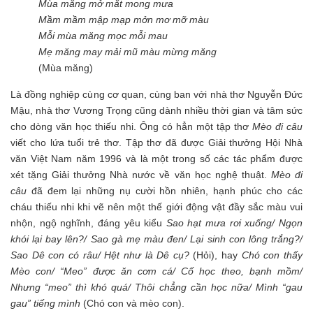
Mùa măng mở mắt mong mưa
Mầm mầm mập mạp mởn mơ mỡ màu
Mỗi mùa măng mọc mỗi mau
Mẹ măng may mải mũ màu mừng măng
(Mùa măng)
Là đồng nghiệp cùng cơ quan, cùng ban với nhà thơ Nguyễn Đức
Mậu, nhà thơ Vương Trọng cũng dành nhiều thời gian và tâm sức
cho dòng văn học thiếu nhi. Ông có hẳn một tập thơ
Mèo đi câu
viết cho lứa tuổi trẻ thơ. Tập thơ đã được Giải thưởng Hội Nhà
văn Việt Nam năm 1996 và là một trong số các tác phẩm được
xét tặng Giải thưởng Nhà nước về văn học nghệ thuật.
Mèo đi
câu
đã đem lại những nụ cười hồn nhiên, hạnh phúc cho các
cháu thiếu nhi khi vẽ nên một thế giới động vật đầy sắc màu vui
nhộn, ngộ nghĩnh, đáng yêu kiểu
Sao hạt mưa rơi xuống/ Ngọn
khói lại bay lên?/ Sao gà mẹ màu đen/ Lại sinh con lông trắng?/
Sao Dê con có râu/ Hệt như là Dê cụ?
(Hỏi), hay
Chó con thấy
Mèo con/ “Meo” được ăn cơm cá/ Cố học theo, bạnh mồm/
Nhưng “meo” thì khó quá/ Thôi chẳng cần học nữa/ Mình “gau
gau” tiếng mình
(Chó con và mèo con).