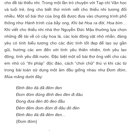
cho đề tài thiếu nhi. Trong một lần trò chuyện với Tạp chí Văn học
và tuổi trẻ, ông cho biết thơ mình viết cho thiếu nhi tương đối
nhiều. Một số bài thơ của ông đã được đưa vào chương trình phổ
thông như
Hành trình của bầy ong
,
Khi bé Hoa ra đời
,
Hoa bìm
…
Khi viết cho thiếu nhi nhà thơ Nguyễn Đức Mậu thường lựa chọn
những đề tài về cỏ cây hoa lá, các loài động vật nhỏ nhắn, đáng
yêu có tính biểu tượng cho các đức tính tốt đẹp để tạo sự gần
gũi, hướng các em đến với tình yêu thiên nhiên, tình yêu lao
động, tình yêu đất nước. Đặc biệt một số bài thơ ông viết cho các
em nhỏ có “thi pháp” độc đáo, cách “chơi chữ” thú vị khi các từ
trong bài toàn sử dụng một âm đầu giống nhau như
Đom đóm
,
Mùa măng
dưới đây:
Đỉnh đèo đá đã đêm đen
Đom đóm đủng đỉnh đeo đèn đi đâu
Đong đưa đèn đỏ đeo đầu
Đêm đêm đom đóm đi đâu đỏ đèn
Đỉnh đèo đá đã đêm đen...
(Đom đóm)