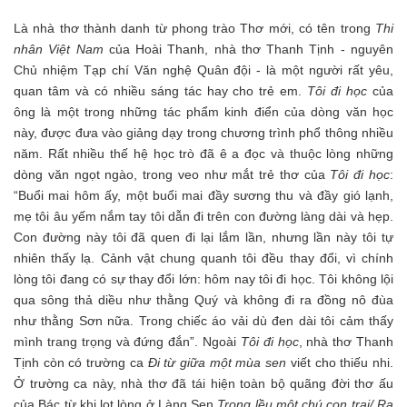
Là nhà thơ thành danh từ phong trào Thơ mới, có tên trong
Thi
nhân Việt Nam
của Hoài Thanh, nhà thơ Thanh Tịnh - nguyên
Chủ nhiệm Tạp chí Văn nghệ Quân đội - là một người rất yêu,
quan tâm và có nhiều sáng tác hay cho trẻ em.
Tôi đi học
của
ông là một trong những tác phẩm kinh điển của dòng văn học
này, được đưa vào giảng dạy trong chương trình phổ thông nhiều
năm. Rất nhiều thế hệ học trò đã ê a đọc và thuộc lòng những
dòng văn ngọt ngào, trong veo như mắt trẻ thơ của
Tôi đi học
:
“Buổi mai hôm ấy, một buổi mai đầy sương thu và đầy gió lạnh,
mẹ tôi âu yếm nắm tay tôi dẫn đi trên con đường làng dài và hẹp.
Con đường này tôi đã quen đi lại lắm lần, nhưng lần này tôi tự
nhiên thấy lạ. Cảnh vật chung quanh tôi đều thay đổi, vì chính
lòng tôi đang có sự thay đổi lớn: hôm nay tôi đi học. Tôi không lội
qua sông thả diều như thằng Quý và không đi ra đồng nô đùa
như thằng Sơn nữa. Trong chiếc áo vải dù đen dài tôi cảm thấy
mình trang trọng và đứng đắn”. Ngoài
Tôi đi học
, nhà thơ Thanh
Tịnh còn có trường ca
Đi từ giữa một mùa sen
viết cho thiếu nhi.
Ở trường ca này, nhà thơ đã tái hiện toàn bộ quãng đời thơ ấu
của Bác từ khi lọt lòng ở Làng Sen
Trong lều một chú con trai/ Ra