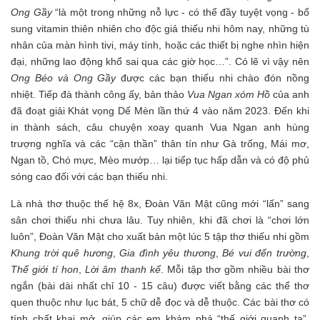
Ong Gầy
“là một trong những nỗ lực - có thể đầy tuyệt vọng - bổ
sung vitamin thiên nhiên cho độc giả thiếu nhi hôm nay, những tù
nhân của màn hình tivi, máy tính, hoặc các thiết bị nghe nhìn hiện
đại, những lao động khổ sai qua các giờ học…”. Có lẽ vì vậy nên
Ong Béo và Ong Gầy
được các bạn thiếu nhi chào đón nồng
nhiệt. Tiếp đà thành công ấy, bản thảo
Vua Ngan xóm Hồ
của anh
đã đoạt giải Khát vọng Dế Mèn lần thứ 4 vào năm 2023. Đến khi
in thành sách, câu chuyện xoay quanh Vua Ngan anh hùng
trượng nghĩa và các “cận thần” thân tín như Gà trống, Mái mơ,
Ngan tồ, Chó mực, Mèo mướp… lại tiếp tục hấp dẫn và có độ phủ
sóng cao đối với các bạn thiếu nhi.
Là nhà thơ thuộc thế hệ 8x, Đoàn Văn Mật cũng mới “lấn” sang
sân chơi thiếu nhi chưa lâu. Tuy nhiên, khi đã chơi là “chơi lớn
luôn”, Đoàn Văn Mật cho xuất bản một lúc 5 tập thơ thiếu nhi gồm
Khung trời quê hương
,
Gia đình yêu thương
,
Bé vui đến trường
,
Thế giới tí hon
,
Lời âm thanh kể
. Mỗi tập thơ gồm nhiều bài thơ
ngắn (bài dài nhất chỉ 10 - 15 câu) được viết bằng các thể thơ
quen thuộc như lục bát, 5 chữ dễ đọc và dễ thuộc. Các bài thơ có
tính chất khai mở, giúp các em khám phá “thế giới quanh ta”,