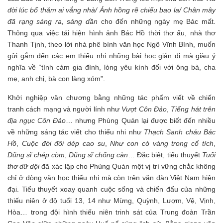
đời lúc bố thăm ai vắng nhà/ Ánh hồng rẽ chiếu bao la/ Chân mây
đã rạng sáng ra, sáng dần
cho đến những ngày mẹ Bác mất.
Thông qua việc tái hiện hình ảnh Bác Hồ thời thơ ấu, nhà thơ
Thanh Tịnh, theo lời nhà phê bình văn học Ngô Vĩnh Bình, muốn
gửi gắm đến các em thiếu nhi những bài học giản dị mà giàu ý
nghĩa về “tình cảm gia đình, lòng yêu kính đối với ông bà, cha
mẹ, anh chị, bà con làng xóm”.
Khởi nghiệp văn chương bằng những tác phẩm viết về chiến
tranh cách mạng và người lính như
Vượt Côn Đảo
,
Tiếng hát trên
địa ngục Côn Đảo
… nhưng Phùng Quán lại được biết đến nhiều
về những sáng tác viết cho thiếu nhi như
Thạch Sanh cháu Bác
Hồ
,
Cuộc đời đôi dép cao su
,
Như con cò vàng trong cổ tích
,
Dũng sĩ chép còm
,
Dũng sĩ chống càn
… Đặc biệt, tiểu thuyết
Tuổi
thơ dữ dội
đã xác lập cho Phùng Quán một vị trí vững chắc không
chỉ ở dòng văn học thiếu nhi mà còn trên văn đàn Việt Nam hiện
đại. Tiểu thuyết xoay quanh cuộc sống và chiến đấu của những
thiếu niên ở độ tuổi 13, 14 như Mừng, Quỳnh, Lượm, Vệ, Vịnh,
Hòa… trong đội hình thiếu niên trinh sát của Trung đoàn Trần