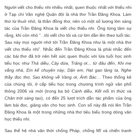
Người viết cho thiếu nhi nhiều nhất, quen thuộc nhất với thiếu nhi
ở Tạp chí Văn nghệ Quân đội là nhà thơ Trần Đăng Khoa. Làm
thơ từ thuở nhỏ, là thần đồng thơ, nên có một số lượng lớn sáng
tác của Trần Đăng Khoa là viết cho thiếu nhi. Ông từng tâm sự
rằng, khi còn nhỏ “...tôi viết cho tôi và cứ lớn dần lên theo tuổi tác.
Sau này mọi người nhớ tới Trần Đăng Khoa như là một nhà thơ
viết cho thiếu nhi”. Nhắc đến Trần Đăng Khoa là phải nhắc đến
các bài thơ đã trở nên hết sức quen thuộc với lứa tuổi học sinh
tiểu học như
Thả diều
,
Cây dừa
,
Trăng ơi… từ đâu đến
,
Khi mẹ
vắng nhà
,
Em kể chuyện này
,
Dặn em
,
Hạt gạo làng ta
,
Nghe
thầy đọc thơ
,
Sao không về Vàng ơi
,
Ảnh Bác
… Theo thống kê
của chúng tôi, ở cấp tiểu học trong chương trình ngữ văn phổ
thông 2006 và mới (trong ba bộ
Cánh diều
,
Kết nối tri thức
và
Chân trời sáng tạo
), có đến 25 lượt trích dẫn tác phẩm của ông
làm bài đọc, giảng văn cho học sinh. Con số này đã nói lên Trần
Đăng Khoa là một trong những nhà thơ tiêu biểu trong dòng văn
học thiếu nhi.
Sau thế hệ nhà văn thời chống Pháp, chống Mĩ và chiến tranh