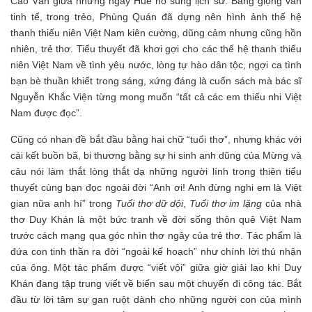
Cao Vân giữa những ngày Huế nổ súng lịch sử. Bằng giọng văn
tinh tế, trong trẻo, Phùng Quán đã dựng nên hình ảnh thế hệ
thanh thiếu niên Việt Nam kiên cường, dũng cảm nhưng cũng hồn
nhiên, trẻ thơ. Tiểu thuyết đã khơi gợi cho các thế hệ thanh thiếu
niên Việt Nam về tình yêu nước, lòng tự hào dân tộc, ngợi ca tình
bạn bè thuần khiết trong sáng, xứng đáng là cuốn sách mà bác sĩ
Nguyễn Khắc Viện từng mong muốn “tất cả các em thiếu nhi Việt
Nam được đọc”.
Cũng có nhan đề bắt đầu bằng hai chữ “tuổi thơ”, nhưng khác với
cái kết buồn bã, bi thương bằng sự hi sinh anh dũng của Mừng và
câu nói làm thắt lòng thắt dạ những người lính trong thiên tiểu
thuyết cùng bạn đọc ngoài đời “Anh ơi! Anh đừng nghi em là Việt
gian nữa anh hí” trong
Tuổi thơ dữ dội
,
Tuổi thơ im lặng
của nhà
thơ Duy Khán là một bức tranh về đời sống thôn quê Việt Nam
trước cách mạng qua góc nhìn thơ ngây của trẻ thơ. Tác phẩm là
đứa con tinh thần ra đời “ngoài kế hoạch” như chính lời thú nhận
của ông. Một tác phẩm được “viết vội” giữa giờ giải lao khi Duy
Khán đang tập trung viết về biển sau một chuyến đi công tác. Bắt
đầu từ lời tâm sự gan ruột dành cho những người con của mình