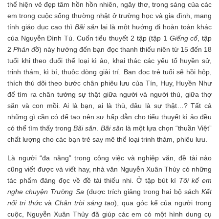
thể hiện vẻ đẹp tâm hồn hồn nhiên, ngây thơ, trong sáng của các
em trong cuộc sống thường nhật ở trường học và gia đình, mang
tính giáo dục cao thì
Bãi săn
lại là một hướng đi hoàn toàn khác
của Nguyễn Đình Tú. Cuốn tiểu thuyết 2 tập (tập 1
Giếng cổ
, tập
2
Phản đồ
) này hướng đến bạn đọc thanh thiếu niên từ 15 đến 18
tuổi khi theo đuổi thể loại kì ảo, khai thác các yếu tố huyền sử,
trinh thám, kì bí, thuộc dòng giải trí. Bạn đọc trẻ tuổi sẽ hồi hộp,
thích thú dõi theo bước chân phiêu lưu của Tín, Huy, Huyền Như
để tìm ra chân tướng sự thật giữa người và người thú, giữa thợ
săn và con mồi. Ai là bạn, ai là thù, đâu là sự thật…? Tất cả
những gì cần có để tạo nên sự hấp dẫn cho tiểu thuyết kì ảo đều
có thể tìm thấy trong
Bãi săn
.
Bãi săn
là một lựa chọn “thuần Việt”
chất lượng cho các bạn trẻ say mê thể loại trinh thám, phiêu lưu.
Là người “đa năng” trong công việc và nghiệp văn, đề tài nào
cũng viết được và viết hay, nhà văn Nguyễn Xuân Thủy có những
tác phẩm đáng đọc về đề tài thiếu nhi. Ở tập bút kí
Tôi kể em
nghe chuyện Trường Sa
(được trích giảng trong hai bộ sách
Kết
nối tri thức
và
Chân trời sáng tạo
), qua góc kể của người trong
cuộc, Nguyễn Xuân Thủy đã giúp các em có một hình dung cụ