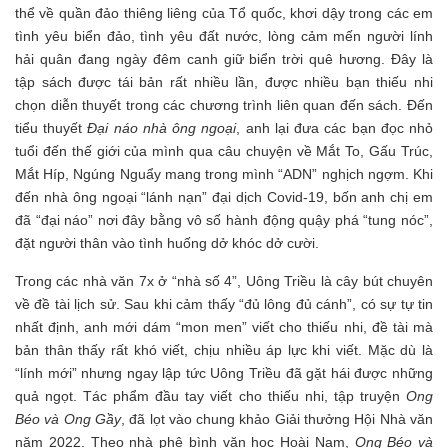
thể về quần đảo thiêng liêng của Tổ quốc, khơi dậy trong các em
tình yêu biển đảo, tình yêu đất nước, lòng cảm mến người lính
hải quân đang ngày đêm canh giữ biển trời quê hương. Đây là
tập sách được tái bản rất nhiều lần, được nhiều bạn thiếu nhi
chọn diễn thuyết trong các chương trình liên quan đến sách. Đến
tiểu thuyết
Đại náo nhà ông ngoại
, anh lại đưa các bạn đọc nhỏ
tuổi đến thế giới của mình qua câu chuyện về Mắt To, Gấu Trúc,
Mắt Híp, Ngúng Nguẩy mang trong mình “ADN” nghịch ngợm. Khi
đến nhà ông ngoại “lánh nạn” đại dịch Covid-19, bốn anh chị em
đã “đại náo” nơi đây bằng vô số hành động quậy phá “tung nóc”,
đặt người thân vào tình huống dở khóc dở cười.
Trong các nhà văn 7x ở “nhà số 4”, Uông Triều là cây bút chuyên
về đề tài lịch sử. Sau khi cảm thấy “đủ lông đủ cánh”, có sự tự tin
nhất định, anh mới dám “mon men” viết cho thiếu nhi, đề tài mà
bản thân thấy rất khó viết, chịu nhiều áp lực khi viết. Mặc dù là
“lính mới” nhưng ngay lập tức Uông Triều đã gặt hái được những
quả ngọt. Tác phẩm đầu tay viết cho thiếu nhi, tập truyện
Ong
Béo và Ong Gầy
, đã lọt vào chung khảo Giải thưởng Hội Nhà văn
năm 2022. Theo nhà phê bình văn học Hoài Nam,
Ong Béo và