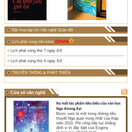
Đặt mua tạp chí Văn nghệ Quân đội
Lịch phát sóng trên kênh
Lịch phát sóng thứ 7 ngày 6/4
Lịch phát sóng thứ 6 ngày 5/4
TRUYỀN THÔNG & PHÁT TRIỂN
Cửa sổ văn nghệ
nh
Ra mắt tác phẩm tiêu biểu của văn học
Nga đương đại
g
Được xem là một trong những tiểu
thuyết Nga quan trọng nhất của thập
niên 2010,
Phi công
tiếp tục khẳng
định vị trí đặc biệt của Evgeny