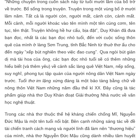
“Những chuyện trong cuốn sách này từ tuổi mười lăm của bố trở
về trước. Bố sống trong truyện. Truyện trong một vùng bố ở mười
lăm năm. Tất cả là người còn, người mất, cảnh còn, cảnh mất.
Mỗi cảnh, mỗi người khoác vào tên mình một tên cúng cơm, tên
tục, tên thật. Truyện không hề hư cấu, bịa đặt”, Duy Khán đã đưa
bạn đọc, nhất là các bạn đọc nhỏ tuổi, đến với cuộc sống thôn
quê của mình ở làng Sơn Trung, tỉnh Bắc Ninh từ thuở thơ ấu cho
đến ngày “xếp bút nghiên theo việc đao cung”. Qua ngòi bút giản
dị mà tài hoa của ông, các bạn đọc nhỏ tuổi sẽ có thêm những
hiểu biết (và thêm yêu) về cảnh sắc làng quê Việt Nam, nếp sống,
suy nghĩ, phong tục tập quán của người nông dân Việt Nam ngày
trước.
Tuổi thơ im lặng
xứng đáng là một bảo tàng bằng chữ về
nông thôn Việt Nam những năm đầu thế kỉ XX. Đây cũng là tác
phẩm giúp nhà thơ Duy Khán đoạt Giải thưởng Nhà nước về văn
học nghệ thuật.
Trong các nhà thơ thuộc thế hệ kháng chiến chống Mĩ, Nguyễn
Đức Mậu là một tên tuổi nổi bật. Bên cạnh những sáng tác về đề
tài chiến tranh cách mạng và người lính đã làm nên “thương hiệu”
của mình, nhà thơ Nguyễn Đức Mậu cũng dành nhiều tâm huyết