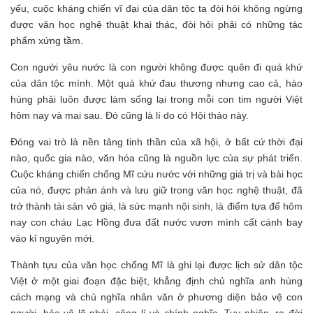
yếu, cuộc kháng chiến vĩ đại của dân tộc ta đòi hỏi không ngừng
được văn học nghệ thuật khai thác, đòi hỏi phải có những tác
phẩm xứng tầm.
Con người yêu nước là con người không được quên đi quá khứ
của dân tộc mình. Một quá khứ đau thương nhưng cao cả, hào
hùng phải luôn được làm sống lại trong mỗi con tim người Việt
hôm nay và mai sau. Đó cũng là lí do có Hội thảo này.
Đóng vai trò là nền tảng tinh thần của xã hội, ở bất cứ thời đại
nào, quốc gia nào, văn hóa cũng là nguồn lực của sự phát triển.
Cuộc kháng chiến chống Mĩ cứu nước với những giá trị và bài học
của nó, được phản ánh và lưu giữ trong văn học nghệ thuật, đã
trở thành tài sản vô giá, là sức mạnh nội sinh, là điểm tựa để hôm
nay con cháu Lạc Hồng đưa đất nước vươn mình cất cánh bay
vào kỉ nguyên mới.
Thành tựu của văn học chống Mĩ là ghi lại được lịch sử dân tộc
Việt ở một giai đoạn đặc biệt, khẳng định chủ nghĩa anh hùng
cách mạng và chủ nghĩa nhân văn ở phương diện bảo vệ con
người, bảo vệ lẽ phải, công lí và chính nghĩa. Tuy nhiên, ra đời