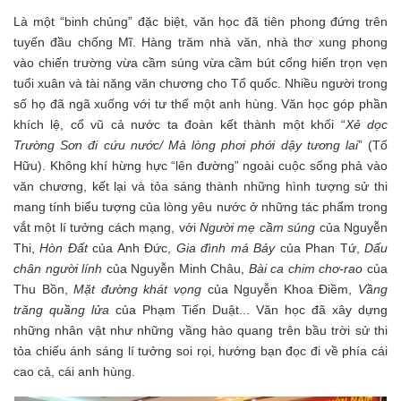
Là một “binh chủng” đặc biệt, văn học đã tiên phong đứng trên
tuyến đầu chống Mĩ. Hàng trăm nhà văn, nhà thơ xung phong
vào chiến trường vừa cầm súng vừa cầm bút cống hiến trọn vẹn
tuổi xuân và tài năng văn chương cho Tổ quốc. Nhiều người trong
số họ đã ngã xuống với tư thế một anh hùng. Văn học góp phần
khích lệ, cổ vũ cả nước ta đoàn kết thành một khối “
Xẻ dọc
Trường Sơn đi cứu nước/ Mà lòng phơi phới dậy tương lai
” (Tố
Hữu). Không khí hừng hực “lên đường” ngoài cuộc sống phả vào
văn chương, kết lại và tỏa sáng thành những hình tượng sử thi
mang tính biểu tượng của lòng yêu nước ở những tác phẩm trong
vắt một lí tưởng cách mạng, với
Người mẹ cầm súng
của Nguyễn
Thi,
Hòn Đất
của Anh Đức,
Gia đình má Bảy
của Phan Tứ,
Dấu
chân người lính
của Nguyễn Minh Châu,
Bài ca chim chơ-rao
của
Thu Bồn,
Mặt đường khát vọng
của Nguyễn Khoa Điềm,
Vầng
trăng quầng lửa
của Phạm Tiến Duật... Văn học đã xây dựng
những nhân vật như những vầng hào quang trên bầu trời sử thi
tỏa chiếu ánh sáng lí tưởng soi rọi, hướng bạn đọc đi về phía cái
cao cả, cái anh hùng.