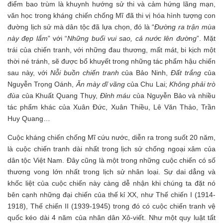
điểm bao trùm là khuynh hướng sử thi và cảm hứng lãng mạn,
văn học trong kháng chiến chống Mĩ đã thi vị hóa hình tượng con
đường lịch sử mà dân tộc đã lựa chọn, đó là “
Đường ra trận mùa
này đẹp lắm
” với “
Những buổi vui sao, cả nước lên đường
”. Mặt
trái của chiến tranh, với những đau thương, mất mát, bi kịch một
thời né tránh, sẽ được bổ khuyết trong những tác phẩm hậu chiến
sau này, với
Nỗi buồn chiến tranh
của Bảo Ninh,
Đất trắng
của
Nguyễn Trọng Oánh,
Ăn mày dĩ vãng
của Chu Lai;
Không phải trò
đùa
của Khuất Quang Thụy,
Đỉnh máu
của Nguyễn Bảo và nhiều
tác phẩm khác của Xuân Đức, Xuân Thiều, Lê Văn Thảo, Trần
Huy Quang…
Cuộc kháng chiến chống Mĩ cứu nước, diễn ra trong suốt 20 năm,
là cuộc chiến tranh dài nhất trong lịch sử chống ngoại xâm của
dân tộc Việt Nam. Đây cũng là một trong những cuộc chiến có số
thương vong lớn nhất trong lịch sử nhân loại. Sự dai dẳng và
khốc liệt của cuộc chiến này càng dễ nhận khi chúng ta đặt nó
bên cạnh những đại chiến của thế kỉ XX, như Thế chiến I (1914-
1918), Thế chiến II (1939-1945) trong đó có cuộc chiến tranh vệ
quốc kéo dài 4 năm của nhân dân Xô-viết. Như một quy luật tất