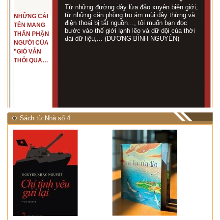
Từ những đường dây lừa đảo xuyên biên giới,
từ những căn phòng trọ ám mùi dây thừng và
NHỮNG CÁI
điện thoại bị tắt nguồn…, tôi muốn bạn đọc
TÊN MANG
bước vào thế giới lạnh lẽo và dữ dội của thời
THÂN PHẬN
đại dữ liệu,... (DƯƠNG BÌNH NGUYÊN)
NGƯỜI CỦA
"GIÓ VẪN
THỔI QUA
RỪNG
NHIỆT ĐỚI"
Sách từ Nhà số 4