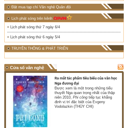
Đặt mua tạp chí Văn nghệ Quân đội
Lịch phát sóng trên kênh
Lịch phát sóng thứ 7 ngày 6/4
Lịch phát sóng thứ 6 ngày 5/4
TRUYỀN THÔNG & PHÁT TRIỂN
Cửa sổ văn nghệ
nh
Ra mắt tác phẩm tiêu biểu của văn học
Nga đương đại
g
Được xem là một trong những tiểu
thuyết Nga quan trọng nhất của thập
niên 2010,
Phi công
tiếp tục khẳng
định vị trí đặc biệt của Evgeny
Vodolazkin (THÙY CHI)