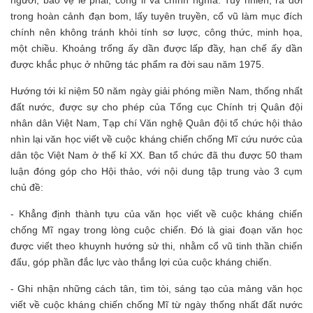
trong hoàn cảnh đạn bom, lấy tuyên truyền, cổ vũ làm mục đích
chính nên không tránh khỏi tính sơ lược, công thức, minh họa,
một chiều. Khoảng trống ấy dần được lấp đầy, hạn chế ấy dần
được khắc phục ở những tác phẩm ra đời sau năm 1975.
Hướng tới kỉ niệm 50 năm ngày giải phóng miền Nam, thống nhất
đất nước, được sự cho phép của Tổng cục Chính trị Quân đội
nhân dân Việt Nam, Tạp chí Văn nghệ Quân đội tổ chức hội thảo
nhìn lại văn học viết về cuộc kháng chiến chống Mĩ cứu nước của
dân tộc Việt Nam ở thế kỉ XX. Ban tổ chức đã thu được 50 tham
luận đóng góp cho Hội thảo, với nội dung tập trung vào 3 cụm
chủ đề:
- Khẳng định thành tựu của văn học viết về cuộc kháng chiến
chống Mĩ ngay trong lòng cuộc chiến. Đó là giai đoạn văn học
được viết theo khuynh hướng sử thi, nhằm cổ vũ tinh thần chiến
đấu, góp phần đắc lực vào thắng lợi của cuộc kháng chiến.
- Ghi nhận những cách tân, tìm tòi, sáng tạo của mảng văn học
viết về cuộc kháng chiến chống Mĩ từ ngày thống nhất đất nước