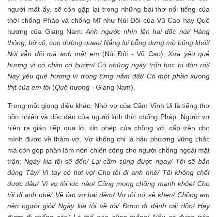
người mất ấy, sẽ còn gặp lại trong những bài thơ nổi tiếng của
thời chống Pháp và chống Mĩ như Núi Đôi của Vũ Cao hay Quê
hương của Giang Nam:
Anh ngước nhìn lên hai dốc núi/ Hàng
thông, bờ cỏ, con đường quen/ Nắng lụi bỗng dưng mờ bóng khói/
Núi vẫn đôi mà anh mất em
(Núi Đôi - Vũ Cao),
Xưa yêu quê
hương vì có chim có bướm/ Có những ngày trốn học bị đòn roi/
Nay yêu quê hương vì trong từng nắm đất/ Có một phần xương
thịt của em tôi
(
Quê hương
- Giang Nam).
Trong một giọng điệu khác, Nhớ vợ của Cầm Vĩnh Ui là tiếng thơ
hồn nhiên và độc đáo của người lính thời chống Pháp. Người vợ
hiện ra gián tiếp qua lời xin phép của chồng với cấp trên cho
mình được về thăm vợ. Vợ không chỉ là hậu phương vững chắc
mà còn góp phần làm nên chiến công cho người chồng ngoài mặt
trận:
Ngày kia tôi sẽ đến/ Lại cầm súng được ngay/ Tôi sẽ bắn
đúng Tây/ Vì tay có hơi vợ/ Cho tôi đi anh nhé/ Tôi không chết
được đâu/ Vì vợ tôi lúc nào/ Cũng mong chồng mạnh khỏe/ Cho
tôi đi anh nhé/ Về ôm vợ hai đêm/ Vợ tôi nó sẽ khen/ Chồng em
nên người giỏi/ Ngày kia tôi về tới/ Được đi đánh cái đồn/ Hay