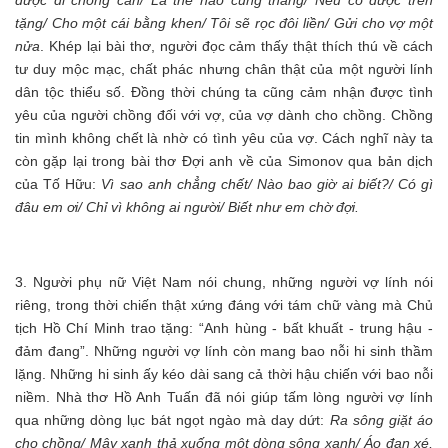
được đi chống càn/ Là thế nào cũng thắng/ Nếu có được trên
tặng/ Cho một cái bằng khen/ Tôi sẽ rọc đôi liền/ Gửi cho vợ một
nửa
. Khép lại bài thơ, người đọc cảm thấy thật thích thú về cách
tư duy mộc mạc, chất phác nhưng chân thật của một người lính
dân tộc thiểu số. Đồng thời chúng ta cũng cảm nhận được tình
yêu của người chồng đối với vợ, của vợ dành cho chồng. Chồng
tin mình không chết là nhờ có tình yêu của vợ. Cách nghĩ này ta
còn gặp lại trong bài thơ Đợi anh về của Simonov qua bản dịch
của Tố Hữu:
Vì sao anh chẳng chết/ Nào bao giờ ai biết?/ Có gì
đâu em ơi/ Chỉ vì không ai người/ Biết như em chờ đợi.
3. Người phụ nữ Việt Nam nói chung, những người vợ lính nói
riêng, trong thời chiến thật xứng đáng với tám chữ vàng mà Chủ
tịch Hồ Chí Minh trao tặng: “Anh hùng - bất khuất - trung hậu -
đảm đang”. Những người vợ lính còn mang bao nỗi hi sinh thầm
lặng. Những hi sinh ấy kéo dài sang cả thời hậu chiến với bao nỗi
niềm. Nhà thơ Hồ Anh Tuấn đã nói giúp tấm lòng người vợ lính
qua những dòng lục bát ngọt ngào mà day dứt:
Ra sông giặt áo
cho chồng/ Mây xanh thả xuống một dòng sông xanh/ Áo đạn xé,