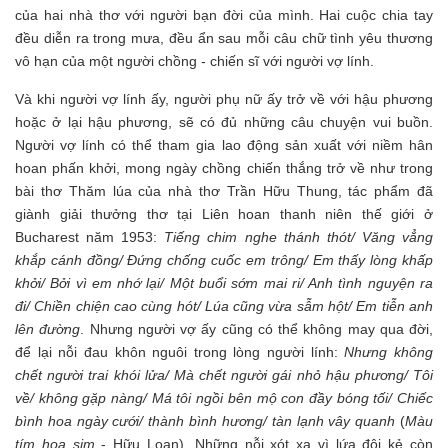
của hai nhà thơ với người bạn đời của mình. Hai cuộc chia tay
đều diễn ra trong mưa, đều ẩn sau mỗi câu chữ tình yêu thương
vô hạn của một người chồng - chiến sĩ với người vợ lính.
Và khi người vợ lính ấy, người phụ nữ ấy trở về với hậu phương
hoặc ở lại hậu phương, sẽ có đủ những câu chuyện vui buồn.
Người vợ lính có thể tham gia lao động sản xuất với niềm hân
hoan phấn khởi, mong ngày chồng chiến thắng trở về như trong
bài thơ Thăm lúa của nhà thơ Trần Hữu Thung, tác phẩm đã
giành giải thưởng thơ tại Liên hoan thanh niên thế giới ở
Bucharest năm 1953:
Tiếng chim nghe thánh thót/ Văng vẳng
khắp cánh đồng/ Đứng chống cuốc em trông/ Em thấy lòng khấp
khởi/ Bởi vì em nhớ lại/ Một buổi sớm mai ri/ Anh tình nguyện ra
đi/ Chiền chiện cao cùng hót/ Lúa cũng vừa sẫm hột/ Em tiễn anh
lên đường
. Nhưng người vợ ấy cũng có thể không may qua đời,
để lại nỗi đau khôn nguôi trong lòng người lính:
Nhưng không
chết người trai khói lửa/ Mà chết người gái nhỏ hậu phương/ Tôi
về/ không gặp nàng/ Má tôi ngồi bên mộ con đầy bóng tối/ Chiếc
bình hoa ngày cưới/ thành bình hương/ tàn lạnh vây quanh
(
Màu
tím hoa sim
- Hữu Loan). Những nỗi xót xa vì lứa đôi kẻ còn