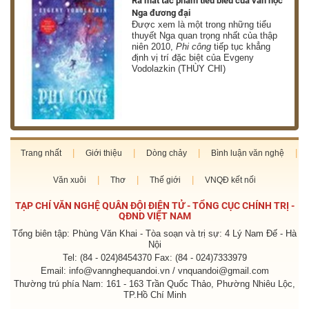
nh
Ra mắt tác phẩm tiêu biểu của văn học
Nga đương đại
g
Được xem là một trong những tiểu
thuyết Nga quan trọng nhất của thập
niên 2010,
Phi công
tiếp tục khẳng
định vị trí đặc biệt của Evgeny
Vodolazkin (THÙY CHI)
Trang nhất
Giới thiệu
Dòng chảy
Bình luận văn nghệ
Văn xuôi
Thơ
Thế giới
VNQĐ kết nối
TẠP CHÍ VĂN NGHỆ QUÂN ĐỘI ĐIỆN TỬ - TỔNG CỤC CHÍNH TRỊ -
QĐND VIỆT NAM
Tổng biên tập: Phùng Văn Khai - Tòa soạn và trị sự: 4 Lý Nam Đế - Hà
Nội
Tel: (84 - 024)8454370 Fax: (84 - 024)7333979
Email: info@vannghequandoi.vn / vnquandoi@gmail.com
Thường trú phía Nam: 161 - 163 Trần Quốc Thảo, Phường Nhiêu Lộc,
TP.Hồ Chí Minh