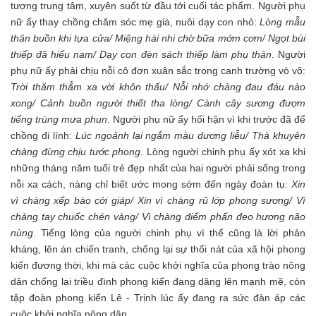
tượng trung tâm, xuyên suốt từ đầu tới cuối tác phẩm. Người phụ
nữ ấy thay chồng chăm sóc mẹ già, nuôi dạy con nhỏ:
Lòng mẫu
thân buồn khi tựa cửa/ Miệng hài nhi chờ bữa mớm cơm/ Ngọt bùi
thiếp đã hiếu nam/ Dạy con đèn sách thiếp làm phụ thân
. Người
phụ nữ ấy phải chịu nỗi cô đơn xuân sắc trong canh trường vò võ:
Trời thăm thẳm xa vời khôn thấu/ Nỗi nhớ chàng đau đáu nào
xong/ Cảnh buồn người thiết tha lòng/ Cành cây sương đượm
tiếng trùng mưa phun
. Người phụ nữ ấy hối hận vì khi trước đã để
chồng đi lính:
Lúc ngoảnh lại ngắm màu dương liễu/ Thà khuyên
chàng đừng chịu tước phong
. Lòng người chinh phụ ấy xót xa khi
những tháng năm tuổi trẻ đẹp nhất của hai người phải sống trong
nỗi xa cách, nàng chỉ biết ước mong sớm đến ngày đoàn tụ:
Xin
vì chàng xếp bào cởi giáp/ Xin vì chàng rũ lớp phong sương/ Vì
chàng tay chuốc chén vàng/ Vì chàng điểm phấn đeo hương não
nùng
. Tiếng lòng của người chinh phụ vì thế cũng là lời phản
kháng, lên án chiến tranh, chống lại sự thối nát của xã hội phong
kiến đương thời, khi mà các cuộc khởi nghĩa của phong trào nông
dân chống lại triều đình phong kiến đang dâng lên mạnh mẽ, còn
tập đoàn phong kiến Lê - Trịnh lúc ấy đang ra sức đàn áp các
cuộc khởi nghĩa nông dân.