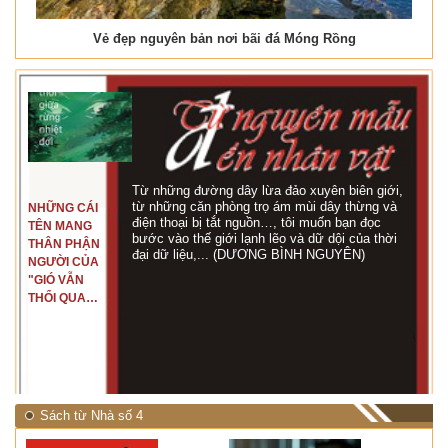
Vẻ đẹp nguyên bản nơi bãi đá Móng Rồng
Từ những đường dây lừa đảo xuyên biên giới,
từ những căn phòng trọ ám mùi dây thừng và
NHỮNG CÁI
điện thoại bị tắt nguồn…, tôi muốn bạn đọc
TÊN MANG
bước vào thế giới lạnh lẽo và dữ dội của thời
THÂN PHẬN
đại dữ liệu,... (DƯƠNG BÌNH NGUYÊN)
NGƯỜI CỦA
"GIÓ VẪN
THỔI QUA
RỪNG
NHIỆT ĐỚI"
Sách từ Nhà số 4