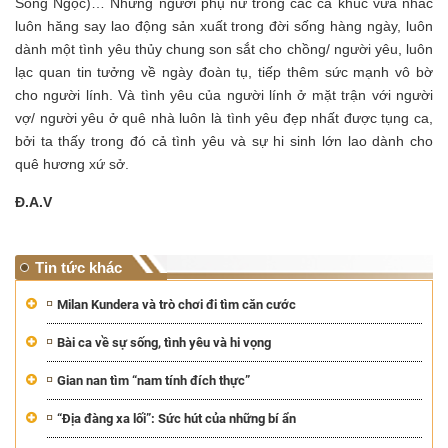
Song Ngọc)… Những người phụ nữ trong các ca khúc vừa nhắc
luôn hăng say lao động sản xuất trong đời sống hàng ngày, luôn
dành một tình yêu thủy chung son sắt cho chồng/ người yêu, luôn
lạc quan tin tưởng về ngày đoàn tụ, tiếp thêm sức mạnh vô bờ
cho người lính. Và tình yêu của người lính ở mặt trận với người
vợ/ người yêu ở quê nhà luôn là tình yêu đẹp nhất được tụng ca,
bởi ta thấy trong đó cả tình yêu và sự hi sinh lớn lao dành cho
quê hương xứ sở.
Đ.A.V
Tin tức khác
Milan Kundera và trò chơi đi tìm căn cước
Bài ca về sự sống, tình yêu và hi vọng
Gian nan tìm “nam tính đích thực”
“Địa đàng xa lối”: Sức hút của những bí ẩn