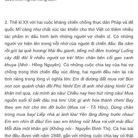
2. Thế kỉ XX với hai cuộc kháng chiến chống thực dân Pháp và đế
quốc Mĩ càng như chất xúc tác khiến cho thơ Việt có thêm nhiều
tác phẩm in dấu hình ảnh những người vợ chiến sĩ. Có những
người vợ hiện lên trong nỗi nhớ của người đi chiến đấu:
Ba năm
rồi gửi lại quê hương/ Mái lều gianh, tiếng mõ đêm trường/ Luống
cày đất đỏ/ Ít nhiều người vợ trẻ/ Mòn chân bên cối gạo canh
khuya
(
Nhớ
- Hồng Nguyên). Có những cuộc chia tay của hai vợ
chồng trong thời chiến đầy xúc động, hai người đều nén lại cái
tình riêng trong lòng vì nghĩa lớn:
Em đi đường đất mưa rơi/ Bùn
non son quánh chân đồi Phù Ninh/ Em đi anh nhớ dáng hình/ Cái
khăn mỏ quạ, cái mình áo nâu/ Chiều nay heo hút rừng sâu/ Mưa
nguồn suối lũ biết đâu mà tìm/ Ước gì anh hóa thành chim/ Bay
theo em hót cho tim đỡ buồn
(
Mưa rơi
- Tố Hữu),
Dừng chân
trong mưa bay/ Liếp nhà ai ánh lửa/ Yên lặng đứng trước nhau/
Em em nhìn đi đâu/ Em sao em không nói/ Mưa rơi ướt mái đầu/
Mỗi đứa một khăn gói
(
Không nói
- Nguyễn Đình Thi). Cả hai bài
thơ đều được viết năm 1948, gắn với những cuộc chia tay có thật