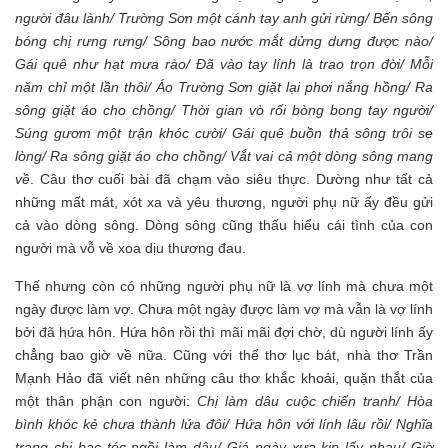
người đâu lành/ Trường Sơn một cánh tay anh gửi rừng/ Bến sông
bóng chị rưng rưng/ Sông bao nước mắt dửng dưng được nào/
Gái quê như hạt mưa rào/ Đã vào tay lính là trao trọn đời/ Mỗi
năm chỉ một lần thôi/ Áo Trường Sơn giặt lại phơi nắng hồng/ Ra
sông giặt áo cho chồng/ Thời gian vò rối bòng bong tay người/
Súng gươm một trận khóc cười/ Gái quê buồn thả sông trôi se
lòng/ Ra sông giặt áo cho chồng/ Vắt vai cả một dòng sông mang
về
. Câu thơ cuối bài đã chạm vào siêu thực. Dường như tất cả
những mất mát, xót xa và yêu thương, người phụ nữ ấy đều gửi
cả vào dòng sông. Dòng sông cũng thấu hiểu cái tình của con
người mà vỗ về xoa dịu thương đau.
Thế nhưng còn có những người phụ nữ là vợ lính mà chưa một
ngày được làm vợ. Chưa một ngày được làm vợ mà vẫn là vợ lính
bởi đã hứa hôn. Hứa hôn rồi thì mãi mãi đợi chờ, dù người lính ấy
chẳng bao giờ về nữa. Cũng với thể thơ lục bát, nhà thơ Trần
Mạnh Hảo đã viết nên những câu thơ khắc khoải, quặn thắt của
một thân phận con người:
Chị làm dâu cuộc chiến tranh/ Hòa
bình khóc kẻ chưa thành lứa đôi/ Hứa hôn với lính lâu rồi/ Nghĩa
trang chị bạc tóc ngồi làm dâu/ Giá ngày xưa kịp lấy nhau/ Giờ