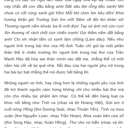
này chắc đã con đầu bằng anh/ Đất sâu đợi rỗng tiểu sành/ Mộ
chưa có cốt rừng xanh gửi hồn/ Mỗi khi chim lợn kêu dồn/ Khói
hương khấn gió Trường Sơn tìm mồ/ Đêm về đội lén khăn sô/
Thương người nằm khoác ba lô mối đùn/ Tay sờ ảnh mộ còn run/
Xin thương rế rách chổi cùn chiến tranh/ Gọi thầm nấm đất bằng
anh/ Chị xin nhận tấm cỏ xanh làm chồng
(
Làm dâu
). Nếu như
người lính trong bài thơ của Hồ Anh Tuấn chỉ gửi lại một phần
thân thể ở chiến trường thì người lính trong bài thơ của Trần
Mạnh Hảo đã hòa tan thân mình vào đất mẹ, chẳng thể có một
nắm hài cốt về lại quê nhà. Nỗi đau của hai người phụ nữ trong
hai bài lục bát chẳng thể nói được hết bằng lời.
Những người vợ lính, hay rộng hơn là những người yêu của lính
đã trở thành nguồn cảm hứng không chỉ cho nhiều bài thơ mà
còn cho nhiều tác phẩm âm nhạc. Có thể kể đến hàng loạt ca
khúc nổi tiếng như
Tình ca
(nhạc và lời Hoàng Việt),
Gửi em ở
cuối sông Hồng
(thơ Dương Soái, nhạc Thuận Yến),
Tình ca mùa
xuân
(thơ Nguyễn Loan, nhạc Trần Hoàn),
Mùa xuân bên cửa sổ
(thơ Song Hảo, nhạc Xuân Hồng),
Thư cho vợ hiền
(nhạc và lời: