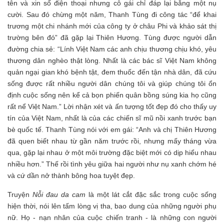
tên và xin số điện thoại nhưng cô gái chỉ đáp lại bằng một nụ
cười. Sau đó chừng một năm, Thanh Tùng đi công tác “để khai
trương một chi nhánh mới của công ty ở châu Phi và khảo sát thị
trường bên đó” đã gặp lại Thiên Hương. Tùng được người dẫn
đường chia sẻ: “Lính Việt Nam các anh chịu thương chịu khó, yêu
thương dân nghèo thật lòng. Nhất là các bác sĩ Việt Nam không
quản ngại gian khó bệnh tật, đem thuốc đến tận nhà dân, đã cứu
sống được rất nhiều người dân chúng tôi và giúp chúng tôi ổn
định cuộc sống nên kể cả bọn phiến quân bồng súng kia họ cũng
rất nể Việt Nam.” Lời nhận xét và ấn tượng tốt đẹp đó cho thấy uy
tín của Việt Nam, nhất là của các chiến sĩ mũ nồi xanh trước bạn
bè quốc tế. Thanh Tùng nói với em gái: “Anh và chị Thiên Hương
đã quen biết nhau từ gần năm trước rồi, nhưng mấy tháng vừa
qua, gặp lại nhau ở một môi trường đặc biệt mới có dịp hiểu nhau
nhiều hơn.” Thế rồi tình yêu giữa hai người như nụ xanh chớm hé
và cứ dần nở thành bông hoa tuyệt đẹp.
Truyện
Nỗi đau da cam
là một lát cắt đặc sắc trong cuộc sống
hiện thời, nói lên tấm lòng vị tha, bao dung của những người phụ
nữ. Họ - nạn nhân của cuộc chiến tranh - là những con người