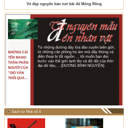
Vẻ đẹp nguyên bản nơi bãi đá Móng Rồng
Từ những đường dây lừa đảo xuyên biên giới,
từ những căn phòng trọ ám mùi dây thừng và
NHỮNG CÁI
điện thoại bị tắt nguồn…, tôi muốn bạn đọc
TÊN MANG
bước vào thế giới lạnh lẽo và dữ dội của thời
THÂN PHẬN
đại dữ liệu,... (DƯƠNG BÌNH NGUYÊN)
NGƯỜI CỦA
"GIÓ VẪN
THỔI QUA
RỪNG
NHIỆT ĐỚI"
Sách từ Nhà số 4