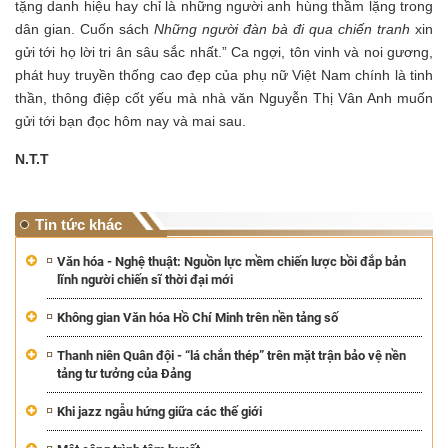
tặng danh hiệu hay chỉ là những người anh hùng thầm lặng trong
dân gian. Cuốn sách
Những người đàn bà đi qua chiến tranh
xin
gửi tới họ lời tri ân sâu sắc nhất.” Ca ngợi, tôn vinh và noi gương,
phát huy truyền thống cao đẹp của phụ nữ Việt Nam chính là tinh
thần, thông điệp cốt yếu mà nhà văn Nguyễn Thị Vân Anh muốn
gửi tới bạn đọc hôm nay và mai sau.
N.T.T
Tin tức khác
Văn hóa - Nghệ thuật: Nguồn lực mềm chiến lược bồi đắp bản
lĩnh người chiến sĩ thời đại mới
Không gian Văn hóa Hồ Chí Minh trên nền tảng số
Thanh niên Quân đội - “lá chắn thép” trên mặt trận bảo vệ nền
tảng tư tưởng của Đảng
Khi jazz ngẫu hứng giữa các thế giới