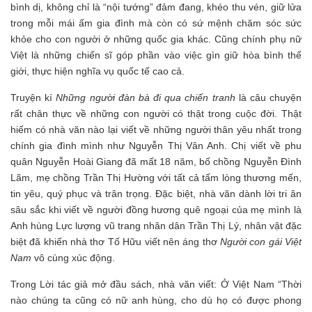
bình dị, không chỉ là “nội tướng” đảm đang, khéo thu vén, giữ lửa
trong mỗi mái ấm gia đình mà còn có sứ mệnh chăm sóc sức
khỏe cho con người ở những quốc gia khác. Cũng chính phụ nữ
Việt là những chiến sĩ góp phần vào việc gìn giữ hòa bình thế
giới, thực hiện nghĩa vụ quốc tế cao cả.
Truyện kí
Những người đàn bà đi qua chiến tranh
là câu chuyện
rất chân thực về những con người có thật trong cuộc đời. Thật
hiếm có nhà văn nào lại viết về những người thân yêu nhất trong
chính gia đình mình như Nguyễn Thị Vân Anh. Chị viết về phu
quân Nguyễn Hoài Giang đã mất 18 năm, bố chồng Nguyễn Đình
Lãm, mẹ chồng Trần Thị Hường với tất cả tấm lòng thương mến,
tin yêu, quý phục và trân trọng. Đặc biệt, nhà văn dành lời tri ân
sâu sắc khi viết về người đồng hương quê ngoại của mẹ mình là
Anh hùng Lực lượng vũ trang nhân dân Trần Thị Lý, nhân vật đặc
biệt đã khiến nhà thơ Tố Hữu viết nên áng thơ
Người con gái Việt
Nam
vô cùng xúc động.
Trong Lời tác giả mở đầu sách, nhà văn viết: Ở Việt Nam “Thời
nào chúng ta cũng có nữ anh hùng, cho dù họ có được phong