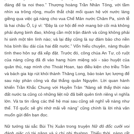
đáng để ta noi theo.” Thượng hoàng Trần Nhân Tông, với tầm
nhìn xa trông rộng, muốn thắt chặt mối quan hệ với nước láng
giềng qua việc gả nàng cho vua Chế Mân nước Chăm Pa, sính lễ
là hai châu Ô, Lý vì: “Đây là cơ hội để mở mang bờ cõi mà không
phải dựng binh đao, không cần một trận đánh và cũng không phải
hi sinh một tên lính nào; vả lại đây cũng là sự đảm bảo cho nền
hòa bình lâu dài của hai đất nước.” Vốn hiểu chuyện, nàng thuận
tình theo hôn sự đã xếp đặt. Trước đó, công chúa An Tư, cô ruột
của nàng cũng đã đi vào hang hùm miệng sói - sào huyệt của
quân thù, nạp mình cho Thoát Hoan, tạo điều kiện cho triều Trần
và bách gia kịp rút khỏi thành Thăng Long, bảo toàn lực lượng để
sau này phản công và đại thắng quân Nguyên. Lời quan hành
khiển Trần Khắc Chung với Huyền Trân “Nàng sẽ thấy thời nào
đất nước ta cũng có những liệt nữ đã biết quên tình riêng vì nghĩa
lớn. Và ta tin rằng các thế hệ mai sau cũng sẽ nghĩ về nàng như
thế. Tổ quốc sẽ ghi nhớ mãi về nàng” cũng chính là lời nhà văn
muốn gửi đến bạn đọc.
Nữ tướng tài sắc Bùi Thị Xuân trong truyện
Nữ đô đốc cưỡi voi
đánh giặc
có tài năng và ý chí phi thường. Thiếu thời, nàng rất