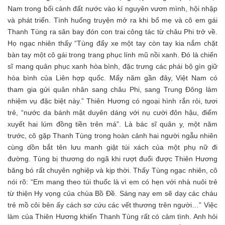
Nam trong bối cảnh đất nước vào kỉ nguyên vươn mình, hội nhập
và phát triển. Tình huống truyện mở ra khi bố mẹ và cô em gái
Thanh Tùng ra sân bay đón con trai công tác từ châu Phi trở về.
Họ ngạc nhiên thấy “Tùng đẩy xe một tay còn tay kia nắm chặt
bàn tay một cô gái trong trang phục lính mũ nồi xanh. Đó là chiến
sĩ mang quân phục xanh hòa bình, đặc trưng các phái bộ gìn giữ
hòa bình của Liên hợp quốc. Mấy năm gần đây, Việt Nam có
tham gia gửi quân nhân sang châu Phi, sang Trung Đông làm
nhiệm vụ đặc biệt này.” Thiên Hương có ngoại hình rắn rỏi, tươi
trẻ, “nước da bánh mật duyên dáng với nụ cười đôn hậu, điểm
xuyết hai lúm đồng tiền trên má”. Là bác sĩ quân y, một năm
trước, cô gặp Thanh Tùng trong hoàn cảnh hai người ngẫu nhiên
cùng dồn bắt tên lưu manh giật túi xách của một phụ nữ đi
đường. Tùng bị thương do ngã khi rượt đuổi được Thiên Hương
băng bó rất chuyên nghiệp và kịp thời. Thấy Tùng ngạc nhiên, cô
nói rõ: “Em mang theo túi thuốc là vì em có hẹn với nhà nuôi trẻ
từ thiện Hy vọng của chùa Bồ Đề. Sáng nay em sẽ dạy các cháu
trẻ mồ côi bên ấy cách sơ cứu các vết thương trên người…” Việc
làm của Thiên Hương khiến Thanh Tùng rất có cảm tình. Anh hỏi