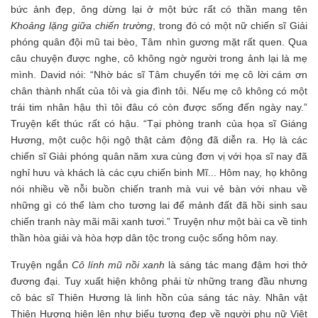
bức ảnh đẹp, ông dừng lại ở một bức rất có thần mang tên
Khoảng lặng giữa chiến trường
, trong đó có một nữ chiến sĩ Giải
phóng quân đội mũ tai bèo, Tâm nhìn gương mặt rất quen. Qua
câu chuyện được nghe, cô không ngờ người trong ảnh lại là mẹ
mình. David nói: “Nhờ bác sĩ Tâm chuyển tới mẹ cô lời cám ơn
chân thành nhất của tôi và gia đình tôi. Nếu mẹ cô không có một
trái tim nhân hậu thì tôi đâu có còn được sống đến ngày nay.”
Truyện kết thúc rất có hậu. “Tại phòng tranh của họa sĩ Giáng
Hương, một cuộc hội ngộ thật cảm động đã diễn ra. Họ là các
chiến sĩ Giải phóng quân năm xưa cùng đơn vị với họa sĩ nay đã
nghỉ hưu và khách là các cựu chiến binh Mĩ... Hôm nay, họ không
nói nhiều về nỗi buồn chiến tranh mà vui vẻ bàn với nhau về
những gì có thể làm cho tương lai để mảnh đất đã hồi sinh sau
chiến tranh này mãi mãi xanh tươi.” Truyện như một bài ca về tinh
thần hòa giải và hòa hợp dân tộc trong cuộc sống hôm nay.
Truyện ngắn
Cô lính mũ nồi xanh
là sáng tác mang đậm hơi thở
đương đại. Tuy xuất hiện không phải từ những trang đầu nhưng
cô bác sĩ Thiên Hương là linh hồn của sáng tác này. Nhân vật
Thiên Hương hiện lên như biểu tượng đẹp về người phụ nữ Việt