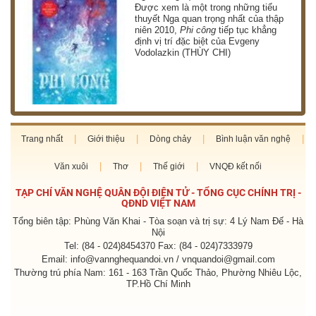
g
Được xem là một trong những tiểu
thuyết Nga quan trọng nhất của thập
niên 2010,
Phi công
tiếp tục khẳng
định vị trí đặc biệt của Evgeny
Vodolazkin (THÙY CHI)
Trang nhất
Giới thiệu
Dòng chảy
Bình luận văn nghệ
Văn xuôi
Thơ
Thế giới
VNQĐ kết nối
TẠP CHÍ VĂN NGHỆ QUÂN ĐỘI ĐIỆN TỬ - TỔNG CỤC CHÍNH TRỊ -
QĐND VIỆT NAM
Tổng biên tập: Phùng Văn Khai - Tòa soạn và trị sự: 4 Lý Nam Đế - Hà
Nội
Tel: (84 - 024)8454370 Fax: (84 - 024)7333979
Email: info@vannghequandoi.vn / vnquandoi@gmail.com
Thường trú phía Nam: 161 - 163 Trần Quốc Thảo, Phường Nhiêu Lộc,
TP.Hồ Chí Minh