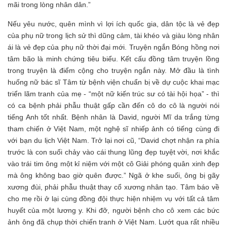
mãi trong lòng nhân dân.”
Nếu yêu nước, quên mình vì lợi ích quốc gia, dân tộc là vẻ đẹp
của phụ nữ trong lịch sử thì dũng cảm, tài khéo và giàu lòng nhân
ái là vẻ đẹp của phụ nữ thời đại mới. Truyện ngắn Bóng hồng nơi
tâm bão là minh chứng tiêu biểu. Kết cấu đồng tâm truyện lồng
trong truyện là điểm cộng cho truyện ngắn này. Mở đầu là tình
huống nữ bác sĩ Tâm từ bệnh viện chuẩn bị về dự cuộc khai mạc
triển lãm tranh của mẹ - “một nữ kiến trúc sư có tài hội họa” - thì
có ca bệnh phải phẫu thuật gấp cần đến cô do cô là người nói
tiếng Anh tốt nhất. Bệnh nhân là David, người Mĩ da trắng từng
tham chiến ở Việt Nam, một nghệ sĩ nhiếp ảnh có tiếng cùng đi
với bạn du lịch Việt Nam. Trở lại nơi cũ, “David chợt nhận ra phía
trước là con suối chảy vào cái thung lũng đẹp tuyệt vời, nơi khắc
vào trái tim ông một kỉ niệm với một cô Giải phóng quân xinh đẹp
mà ông không bao giờ quên được.” Ngã ở khe suối, ông bị gãy
xương đùi, phải phẫu thuật thay cổ xương nhân tạo. Tâm báo về
cho mẹ rồi ở lại cùng đồng đội thực hiện nhiệm vụ với tất cả tâm
huyết của một lương y. Khi đỡ, người bệnh cho cô xem các bức
ảnh ông đã chụp thời chiến tranh ở Việt Nam. Lướt qua rất nhiều