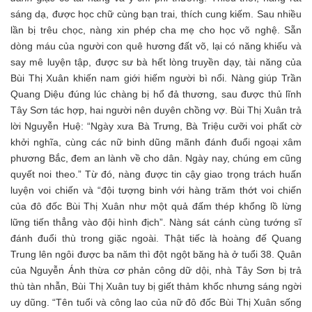
sáng dạ, được học chữ cùng bạn trai, thích cung kiếm. Sau nhiều
lần bị trêu chọc, nàng xin phép cha mẹ cho học võ nghệ. Sẵn
dòng máu của người con quê hương đất võ, lại có năng khiếu và
say mê luyện tập, được sư bà hết lòng truyền dạy, tài năng của
Bùi Thị Xuân khiến nam giới hiếm người bì nổi. Nàng giúp Trần
Quang Diệu đúng lúc chàng bị hổ đả thương, sau được thủ lĩnh
Tây Sơn tác hợp, hai người nên duyên chồng vợ. Bùi Thị Xuân trả
lời Nguyễn Huệ: “Ngày xưa Bà Trưng, Bà Triệu cưỡi voi phất cờ
khởi nghĩa, cùng các nữ binh dũng mãnh đánh đuổi ngoại xâm
phương Bắc, đem an lành về cho dân. Ngày nay, chúng em cũng
quyết noi theo.” Từ đó, nàng được tin cậy giao trọng trách huấn
luyện voi chiến và “đội tượng binh với hàng trăm thớt voi chiến
của đô đốc Bùi Thị Xuân như một quả đấm thép khổng lồ lừng
lững tiến thẳng vào đội hình địch”. Nàng sát cánh cùng tướng sĩ
đánh đuổi thù trong giặc ngoài. Thật tiếc là hoàng đế Quang
Trung lên ngôi được ba năm thì đột ngột băng hà ở tuổi 38. Quân
của Nguyễn Ánh thừa cơ phản công dữ dội, nhà Tây Sơn bị trả
thù tàn nhẫn, Bùi Thị Xuân tuy bị giết thảm khốc nhưng sáng ngời
uy dũng. “Tên tuổi và công lao của nữ đô đốc Bùi Thị Xuân sống