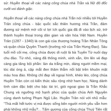
sử:
Huyền thoại về các nàng công chúa nhà Trần
và
Nữ đô đốc
cưỡi voi đánh giặc
.
Huyền thoại về các nàng công chúa nhà Trần
nói nhiều tới Huyền
Trân công chúa - bậc quốc sắc thiên hương nhà Trần, đảm
đương sứ mệnh mở cõi vì lợi ích quốc gia đã đi vào lịch sử, trở
thành huyền thoại trong dân gian và văn hóa Việt Nam. Huyền
Trân (1287 - 1340) là con gái của thượng hoàng Trần Nhân Tông
và quận chúa Quyên Thanh (trưởng nữ của Trần Hưng Đạo). Sáu
tuổi mồ côi mẹ, công chúa được dì ruột là bà Tuyên Từ nuôi dạy
chu đáo. Từ nhỏ, nàng đã thông minh, xinh xắn, lớn lên vẻ đẹp
càng gia tăng bội phần: làn da trắng mịn, dáng người mềm mại,
tóc dài óng ả, cặp mắt đen thăm thẳm nổi bật trên khuôn mặt
màu hoa đào. Không chỉ đẹp về ngoại hình, khéo léo, công chúa
Huyền Trân còn có kiến thức sâu rộng nhờ ham học. Nàng dành
tình cảm đặc biệt cho bậc tài trí, giỏi ngoại giao là Trần Khắc
Chung và ngưỡng mộ hạnh phúc của quận chúa Anh Nguyên
cùng danh tướng Phạm Ngũ Lão. Huyền Trân nói với nhũ mẫu:
“Thà mất hết tước vị mà được sống bên người mình yêu vẫn hơn
phải không nhũ mẫu?... Tấm gương của công chúa Thuỷ Tiên rất