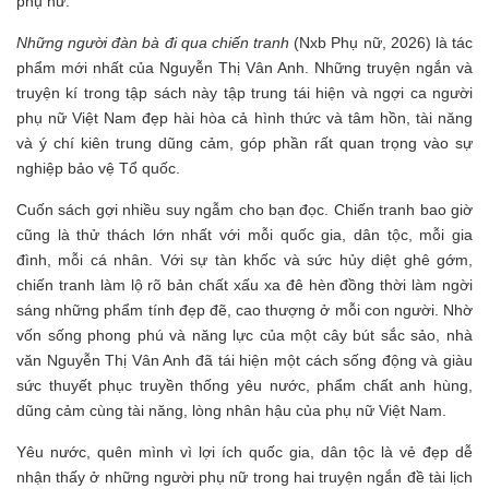
phụ nữ.
Những người đàn bà đi qua chiến tranh
(Nxb Phụ nữ, 2026) là tác
phẩm mới nhất của Nguyễn Thị Vân Anh. Những truyện ngắn và
truyện kí trong tập sách này tập trung tái hiện và ngợi ca người
phụ nữ Việt Nam đẹp hài hòa cả hình thức và tâm hồn, tài năng
và ý chí kiên trung dũng cảm, góp phần rất quan trọng vào sự
nghiệp bảo vệ Tổ quốc.
Cuốn sách gợi nhiều suy ngẫm cho bạn đọc. Chiến tranh bao giờ
cũng là thử thách lớn nhất với mỗi quốc gia, dân tộc, mỗi gia
đình, mỗi cá nhân. Với sự tàn khốc và sức hủy diệt ghê gớm,
chiến tranh làm lộ rõ bản chất xấu xa đê hèn đồng thời làm ngời
sáng những phẩm tính đẹp đẽ, cao thượng ở mỗi con người. Nhờ
vốn sống phong phú và năng lực của một cây bút sắc sảo, nhà
văn Nguyễn Thị Vân Anh đã tái hiện một cách sống động và giàu
sức thuyết phục truyền thống yêu nước, phẩm chất anh hùng,
dũng cảm cùng tài năng, lòng nhân hậu của phụ nữ Việt Nam.
Yêu nước, quên mình vì lợi ích quốc gia, dân tộc là vẻ đẹp dễ
nhận thấy ở những người phụ nữ trong hai truyện ngắn đề tài lịch