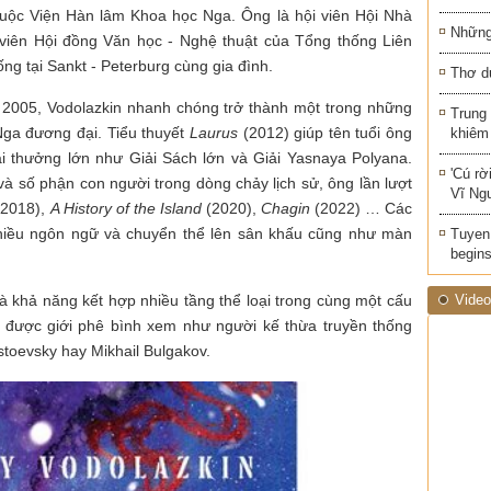
thuộc Viện Hàn lâm Khoa học Nga. Ông là hội viên Hội Nhà
Những 
h viên Hội đồng Văn học - Nghệ thuật của Tổng thống Liên
g tại Sankt - Peterburg cùng gia đình.
Thơ d
m 2005, Vodolazkin nhanh chóng trở thành một trong những
Trung
Nga đương đại. Tiểu thuyết
Laurus
(2012) giúp tên tuổi ông
khiêm
ải thưởng lớn như Giải Sách lớn và Giải Yasnaya Polyana.
'Cú rờ
 và số phận con người trong dòng chảy lịch sử, ông lần lượt
Vĩ Ng
2018),
A History of the Island
(2020),
Chagin
(2022) … Các
hiều ngôn ngữ và chuyển thể lên sân khấu cũng như màn
Tuyen 
begins
và khả năng kết hợp nhiều tầng thể loại trong cùng một cấu
Video
g được giới phê bình xem như người kế thừa truyền thống
toevsky hay Mikhail Bulgakov.