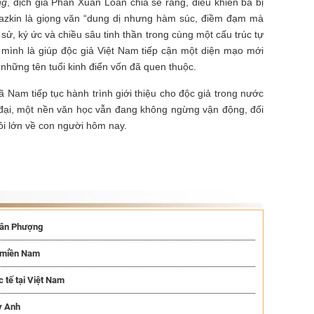
ng
, dịch giả Phan Xuân Loan chia sẻ rằng, điều khiến bà bị
azkin là giọng văn “dung dị nhưng hàm súc, điềm đạm mà
sử, ký ức và chiều sâu tinh thần trong cùng một cấu trúc tự
mình là giúp độc giả Việt Nam tiếp cận một diện mạo mới
những tên tuổi kinh điển vốn đã quen thuộc.
ã Nam tiếp tục hành trình giới thiệu cho độc giả trong nước
ại, một nền văn học vẫn đang không ngừng vận động, đối
hỏi lớn về con người hôm nay.
Xuân Phượng
g miền Nam
 tế tại Việt Nam
y Anh