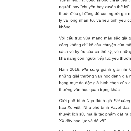
Tuy nhiên,
Phi công
không chỉ là tiểu 
người” hay “chuyến bay xuyên thế kỷ” 
thuở: điều gì đáng để con người ghi n
lý và lòng nhân từ, và liệu tình yêu c
không.
Với cấu trúc vừa mang màu sắc giả tưở
công
không chỉ kể câu chuyện của một 
sách về ký ức của cả thế kỷ, về những
khả năng con người tiếp tục yêu thươn
Năm 2016,
Phi công
giành giải nhì 
những giải thưởng văn học danh giá 
hạng mục do độc giả bình chọn của c
thưởng văn học quan trọng khác.
Giới phê bình Nga đánh giá
Phi công
hậu Xô viết. Nhà phê bình Pavel Basi
thuyết lịch sử, mà là tác phẩm đặt ra 
XX đầy bạo lực và đổ vỡ”
.