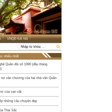
i
VNQĐ Kết Nối
ọc nhiều nhất
ghệ Quân đội số 1090 (đầu tháng
)
 nợ văn chương của hai nhà văn Quân
hơ của vạn vật
iếp những câu chuyện đẹp
ủa Thai Sắc