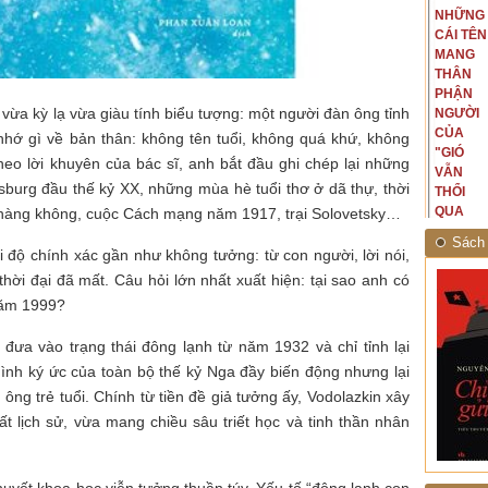
NGUYÊN
NHỮNG
ấu, một
Bắc, tôi có thế mạnh khi hình
MẪU
CÁI TÊN
hế giới từ
dung, mở ra không gian của giai
CỦA TÔI
MANG
hà văn tự
đoạn lịch sử đó... (PHẠM VÂN
LÀ
THÂN
eo ý mình...
ANH)
NHỮNG
PHẬN
ừa kỳ lạ vừa giàu tính biểu tượng: một người đàn ông tỉnh
NGƯỜI
NGƯỜI
ĐÃ PHẤT
CỦA
hớ gì về bản thân: không tên tuổi, không quá khứ, không
CAO CỜ
"GIÓ
 Theo lời khuyên của bác sĩ, anh bắt đầu ghi chép lại những
HỒNG
VẪN
sburg đầu thế kỷ XX, những mùa hè tuổi thơ ở dã thự, thời
THÁNG
THỔI
TÁM
QUA
ê hàng không, cuộc Cách mạng năm 1917, trại Solovetsky…
NĂM
RỪNG
Sách 
1945
NHIỆT
 độ chính xác gần như không tưởng: từ con người, lời nói,
ĐỚI"
ời đại đã mất. Câu hỏi lớn nhất xuất hiện: tại sao anh có
 năm 1999?
 đưa vào trạng thái đông lạnh từ năm 1932 và chỉ tỉnh lại
ình ký ức của toàn bộ thế kỷ Nga đầy biến động nhưng lại
 ông trẻ tuổi. Chính từ tiền đề giả tưởng ấy, Vodolazkin xây
t lịch sử, vừa mang chiều sâu triết học và tinh thần nhân