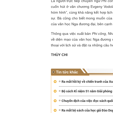
Là người trực tiếp chuyển ngữ
Phi cô
cuốn hút ở văn chương Evgeny Vodol
hóm hỉnh”, cùng khả năng kết hợp lịch 
sự. Bà cũng cho biết mong muốn của 
của văn học Nga đương đại, bên cạnh 
Thông qua việc xuất bản
Phi công
, Nh
về diện mạo của văn học Nga đương đ
thoại với lịch sử và đặt ra những câu 
THÙY CHI
Tin tức khác
Ra mắt hồi ký về chiến tranh của 
Bộ sách Kỉ niệm 51 năm Giải phón
Chuyển dịch của việc đọc sách quốc
Ra mắt bộ sách của học giả Đào Du