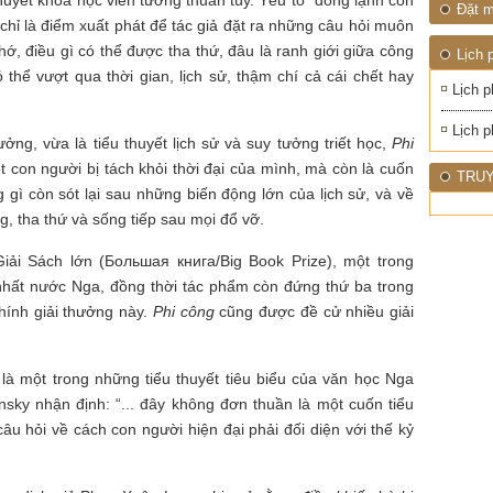
thuyết khoa học viễn tưởng thuần túy. Yếu tố “đông lạnh con
Đặt m
chỉ là điểm xuất phát để tác giả đặt ra những câu hỏi muôn
hớ, điều gì có thể được tha thứ, đâu là ranh giới giữa công
Lịch 
ó thể vượt qua thời gian, lịch sử, thậm chí cả cái chết hay
Lịch p
Lịch p
ng, vừa là tiểu thuyết lịch sử và suy tưởng triết học,
Phi
con người bị tách khỏi thời đại của mình, mà còn là cuốn
TRUY
 gì còn sót lại sau những biến động lớn của lịch sử, và về
g, tha thứ và sống tiếp sau mọi đổ vỡ.
Giải Sách lớn (Большая книга/Big Book Prize), một trong
nhất nước Nga, đồng thời tác phẩm còn đứng thứ ba trong
hính giải thưởng này.
Phi công
cũng được đề cử nhiều giải
là một trong những tiểu thuyết tiêu biểu của văn học Nga
nsky nhận định: “... đây không đơn thuần là một cuốn tiểu
câu hỏi về cách con người hiện đại phải đối diện với thế kỷ