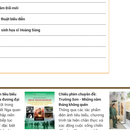
năm Đổi mới
thuật biểu diễn
 sinh họa sĩ Hoàng Sùng
 tiêu biểu
Chiếu phim chuyên đề:
a đương đại
Trường Sơn - Những năm
t trong
tháng không quên
yết Nga quan
Thông qua các tác phẩm
thập niên
điện ảnh tiêu biểu, chương
tiếp tục
trình tái hiện chân thực và
í đặc biệt
xúc động cuộc sống chiến