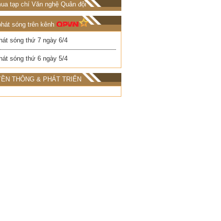
ua tạp chí Văn nghệ Quân đội
phát sóng trên kênh
hát sóng thứ 7 ngày 6/4
hát sóng thứ 6 ngày 5/4
ỀN THÔNG & PHÁT TRIỂN