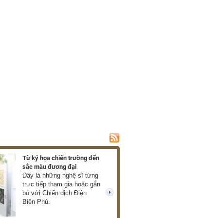
Từ ký họa chiến trường đến
Ra mắt hồi ký về c
sắc màu đương đại
của Xuân Phượng
Đây là những nghệ sĩ từng
Những thước phim
trực tiếp tham gia hoặc gắn
mở ra trước mắt 
bó với Chiến dịch Điện
về chiến tranh châ
next
Biên Phủ.
thực, giàu cảm xú
cùng tàn khốc. (T