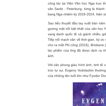
công tác tại Viện Văn học Nga trực 
văn Sankt - Peterburg, từng là thàn
bang Nga nhiệm kỳ 2018-2024, hiện sốn
Sau tiểu thuyết đầu tay xuất bản nă
gương mặt nổi bật nhất của văn học 
vang danh quốc tế và giành nhiều gi
Tiếp nối mạch văn về thời gian, ký ức
cho ra mắt
Phi công
(2016),
Brisbane
(
tác phẩm của ông đã được dịch ra n
ảnh.
Với văn phong giàu hình ảnh, tinh tế 
trúc tự sự, Evgeny Vodolazkin thườn
của những tên tuổi lớn như Fyodor Dos