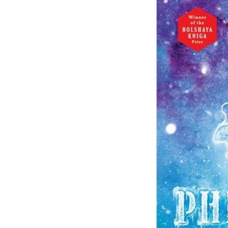
Mùa xanh
Tôi từng hình dung viế