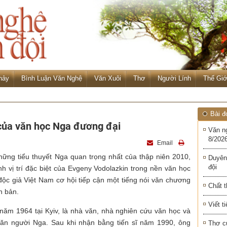
hảy
Bình Luận Văn Nghệ
Văn Xuôi
Thơ
Người Lính
Thế Giớ
Bài đ
 của văn học Nga đương đại
Văn n
8/2026
Email
ững tiểu thuyết Nga quan trọng nhất của thập niên 2010,
Duyên
đội
nh vị trí đặc biệt của Evgeny Vodolazkin trong nền văn học
ộc giả Việt Nam cơ hội tiếp cận một tiếng nói văn chương
Chất t
ân bản.
Viết t
năm 1964 tại Kyiv, là nhà văn, nhà nghiên cứu văn học và
văn người Nga. Sau khi nhận bằng tiến sĩ năm 1990, ông
Thơ c