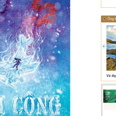
Ống k
prev
 Tam Cốc
Lẫm liệt Hải Vân quan
t văn là
Là người đi dọc biên giới phía