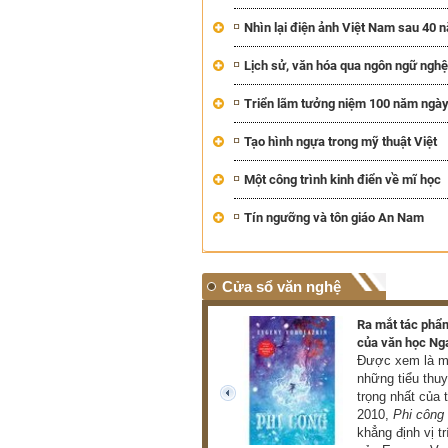
Nhìn lại điện ảnh Việt Nam sau 40 
Lịch sử, văn hóa qua ngôn ngữ nghệ 
Triển lãm tưởng niệm 100 năm ngày
Tạo hình ngựa trong mỹ thuật Việt
Một công trình kinh điển về mĩ học
Tín ngưỡng và tôn giáo An Nam
Cửa sổ văn nghệ
Triển lãm hơn 100 tác phẩm
Ra mắt tác phẩm
của danh họa Lê Bá Đảng
của văn học Ng
Triển lãm giới thiệu đến
Được xem là mộ
công chúng hơn 100 tác
những tiểu thu
phẩm tiêu biểu thuộc nhiều
trọng nhất của 
prev
loại hình như hội họa, điêu
2010,
Phi công
khắc, phù điêu (THU HÀ)
khẳng định vị tr