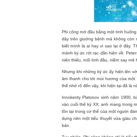
NHỮNG
công việc của sự hư c
NGƯỜI
hành trình phác dựng t
TÔI GẶP,
trí tưởng tượng, nơi n
NHỮNG
do tạo hình mọi thứ th
CHUYỆN
(TRẦN THỊ TÚ NGỌC)
Phi công
mở đầu bằng một tình huống v
TÔI VIẾT
dậy trên giường bệnh mà không còn n
biết mình là ai hay vì sao lại ở đây.
mảnh ký ức rời rạc dần hiện về: Peter
niên thiếu, mối tình đầu, niềm say m
Nhưng khi những ký ức ấy hiện lên với
âm thanh cho tới mùi hương của một th
thể nhớ rõ đến vậy, khi hiện tại đã là
Innokenty Platonov sinh năm 1900, bị
vào cuối thế kỷ XX; anh mang trong m
tồn tại trong cơ thể của một người đàn
dựng nên một tiểu thuyết vừa giàu chấ
bản.