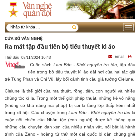
Toggle
navigati
CỬA SỔ VĂN NGHỆ
Ra mắt tập đầu tiên bộ tiểu thuyết kì ảo
Email
Thứ Sáu, 08/11/2024 10:43
Cuốn sách
Lam Bảo - Khởi nguyên tro tàn,
tập đầu
tiên trong bộ tiểu thuyết kì ảo dài hơi của hai tác giả
trẻ Tùng Phan và Chi Vũ, lấy bối cảnh tinh cầu giả tưởng Cielune.
Cielune là thế giới của ma thuật, rồng, tiên, con người và nhiều
chủng tộc kì lạ. Trong một thế giới phép thuật, những kẻ vô năng
(không có khả năng ma pháp) bị coi là tầng lớp thấp kém nhất
trong xã hội. Câu chuyện trong
Lam
Bảo - Khởi nguyên tro tàn
là
cuộc nội chiến của Nhân tộc (con người) được kể thông qua
những câu chuyện đan xen của nhiều nhân vật, nổi bật là hành
trình của Zeno - hoàng tử thứ một đại quốc bị dân chúng ghẻ