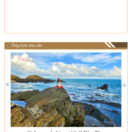
Ống kính nhà văn
prev
next