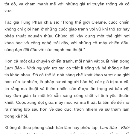
tột độ, va chạm mạnh mẽ với những giá trị truyền thống và cổ
xưa.
Tác giả Tùng Phan chia sẻ: “Trong thế giới Cielune, cuộc chiến
không chỉ giới hạn ở những cuộc giao tranh với vũ khí thô sơ hay
phép thuật nguyên thủy. Chúng tôi xây dựng một thế giới nơi
khoa học và công nghệ trỗi dậy, với những cỗ máy chiến đấu,
súng đạn đối đầu với sức mạnh ma thuật.”
Hơn cả một câu chuyện chiến tranh, mỗi nhân vật xuất hiện trong
Lam Bảo - Khởi nguyên tro tàn
có triết lí sống và hệ thống niềm
tin khác nhau. Đó có thể là nhà sáng chế khát khao vượt qua giới
hạn của tự nhiên, là pháp sư và người bảo hộ các giá trị xưa cũ,
tin rằng ma thuật và thiên nhiên cần được tôn trọng và bảo vệ,
hay đơn giản là một kẻ sẵn sàng sống chết vì tình yêu thuần
khiết. Cuộc xung đột giữa máy móc và ma thuật là tiền đề để mở
ra những lớp sâu hơn về đạo đức, trách nhiệm và sự tham lam
trong xã hội.
Không đi theo phong cách hàn lâm hay phức tạp,
Lam Bảo - Khởi