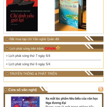
Đặt mua tạp chí Văn nghệ Quân đội
Lịch phát sóng trên kênh
Lịch phát sóng thứ 7 ngày 6/4
Lịch phát sóng thứ 6 ngày 5/4
TRUYỀN THÔNG & PHÁT TRIỂN
Cửa sổ văn nghệ
nh
Ra mắt tác phẩm tiêu biểu của văn học
Nga đương đại
g
Được xem là một trong những tiểu