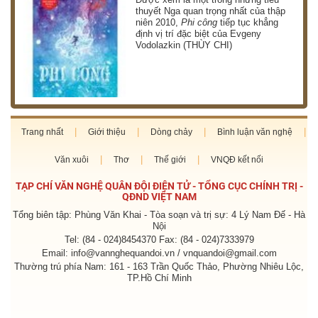
thuyết Nga quan trọng nhất của thập
niên 2010,
Phi công
tiếp tục khẳng
định vị trí đặc biệt của Evgeny
Vodolazkin (THÙY CHI)
Trang nhất
Giới thiệu
Dòng chảy
Bình luận văn nghệ
Văn xuôi
Thơ
Thế giới
VNQĐ kết nối
TẠP CHÍ VĂN NGHỆ QUÂN ĐỘI ĐIỆN TỬ - TỔNG CỤC CHÍNH TRỊ -
QĐND VIỆT NAM
Tổng biên tập: Phùng Văn Khai - Tòa soạn và trị sự: 4 Lý Nam Đế - Hà
Nội
Tel: (84 - 024)8454370 Fax: (84 - 024)7333979
Email: info@vannghequandoi.vn / vnquandoi@gmail.com
Thường trú phía Nam: 161 - 163 Trần Quốc Thảo, Phường Nhiêu Lộc,
TP.Hồ Chí Minh