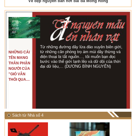
Vẻ đẹp nguyên bản nơi bãi đá Móng Rồng
Từ những đường dây lừa đảo xuyên biên giới,
từ những căn phòng trọ ám mùi dây thừng và
NHỮNG CÁI
điện thoại bị tắt nguồn…, tôi muốn bạn đọc
TÊN MANG
bước vào thế giới lạnh lẽo và dữ dội của thời
THÂN PHẬN
đại dữ liệu,... (DƯƠNG BÌNH NGUYÊN)
NGƯỜI CỦA
"GIÓ VẪN
THỔI QUA
RỪNG
NHIỆT ĐỚI"
Sách từ Nhà số 4