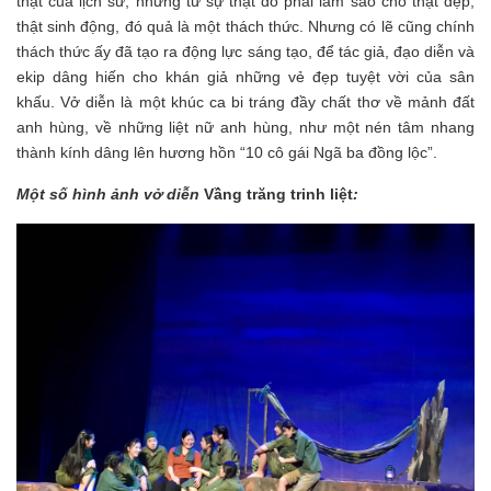
thật của lịch sử, nhưng từ sự thật đó phải làm sao cho thật đẹp,
thật sinh động, đó quả là một thách thức. Nhưng có lẽ cũng chính
thách thức ấy đã tạo ra động lực sáng tạo, để tác giả, đạo diễn và
ekip dâng hiến cho khán giả những vẻ đẹp tuyệt vời của sân
khấu. Vở diễn là một khúc ca bi tráng đầy chất thơ về mảnh đất
anh hùng, về những liệt nữ anh hùng, như một nén tâm nhang
thành kính dâng lên hương hồn “10 cô gái Ngã ba đồng lộc”.
Một số hình ảnh vở diễn
Vầng trăng trinh liệt
: