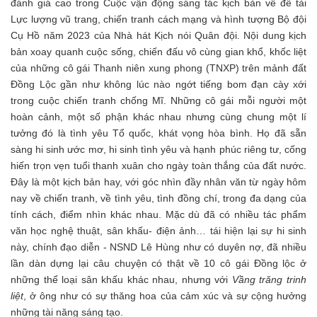
đánh giá cao trong Cuộc vận động sáng tác kịch bản về đề tài
Lực lượng vũ trang, chiến tranh cách mạng và hình tượng Bộ đội
Cụ Hồ năm 2023 của Nhà hát Kịch nói Quân đội. Nội dung kịch
bản xoay quanh cuộc sống, chiến đấu vô cùng gian khổ, khốc liệt
của những cô gái Thanh niên xung phong (TNXP) trên mảnh đất
Đồng Lộc gần như không lúc nào ngớt tiếng bom đạn cày xới
trong cuộc chiến tranh chống Mĩ. Những cô gái mỗi người một
hoàn cảnh, một số phận khác nhau nhưng cùng chung một lí
tưởng đó là tình yêu Tổ quốc, khát vọng hòa bình. Họ đã sẵn
sàng hi sinh ước mơ, hi sinh tình yêu và hạnh phúc riêng tư, cống
hiến trọn vẹn tuổi thanh xuân cho ngày toàn thắng của đất nước.
Đây là một kịch bản hay, với góc nhìn đầy nhân văn từ ngày hôm
nay về chiến tranh, về tình yêu, tình đồng chí, trong đa dạng của
tính cách, điểm nhìn khác nhau. Mặc dù đã có nhiều tác phẩm
văn học nghệ thuật, sân khấu- điện ảnh… tái hiện lại sự hi sinh
này, chính đạo diễn - NSND Lê Hùng như có duyên nợ, đã nhiều
lần dàn dựng lại câu chuyện có thật về 10 cô gái Đồng lộc ở
những thể loại sân khấu khác nhau, nhưng với
Vầng trăng trinh
liệt
, ở ông như có sự thăng hoa của cảm xúc và sự cộng hưởng
những tài năng sáng tạo.