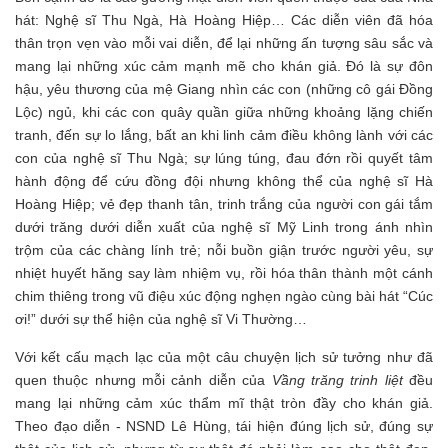
hát: Nghệ sĩ Thu Ngà, Hà Hoàng Hiệp… Các diễn viên đã hóa
thân trọn vẹn vào mỗi vai diễn, để lại những ấn tượng sâu sắc và
mang lại những xúc cảm mạnh mẽ cho khán giả. Đó là sự đôn
hậu, yêu thương của mệ Giang nhìn các con (những cô gái Đồng
Lộc) ngủ, khi các con quây quần giữa những khoảng lặng chiến
tranh, đến sự lo lắng, bất an khi linh cảm điều không lành với các
con của nghệ sĩ Thu Ngà; sự lúng túng, đau đớn rồi quyết tâm
hành động để cứu đồng đội nhưng không thể của nghệ sĩ Hà
Hoàng Hiệp; vẻ đẹp thanh tân, trinh trắng của người con gái tắm
dưới trăng dưới diễn xuất của nghệ sĩ Mỹ Linh trong ánh nhìn
trộm của các chàng lính trẻ; nỗi buồn giận trước người yêu, sự
nhiệt huyết hăng say làm nhiệm vụ, rồi hóa thân thành một cánh
chim thiêng trong vũ điệu xúc động nghẹn ngào cùng bài hát “Cúc
ơi!” dưới sự thể hiện của nghệ sĩ Vi Thường…
Với kết cấu mạch lạc của một câu chuyện lịch sử tưởng như đã
quen thuộc nhưng mỗi cảnh diễn của
Vầng trăng trinh liệt
đều
mang lại những cảm xúc thẩm mĩ thật tròn đầy cho khán giả.
Theo đạo diễn - NSND Lê Hùng, tái hiện đúng lịch sử, đúng sự