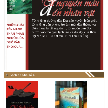
Từ những đường dây lừa đảo xuyên biên giới,
từ những căn phòng trọ ám mùi dây thừng và
NHỮNG CÁI
điện thoại bị tắt nguồn…, tôi muốn bạn đọc
TÊN MANG
bước vào thế giới lạnh lẽo và dữ dội của thời
THÂN PHẬN
đại dữ liệu,... (DƯƠNG BÌNH NGUYÊN)
NGƯỜI CỦA
"GIÓ VẪN
THỔI QUA
RỪNG
NHIỆT ĐỚI"
Sách từ Nhà số 4