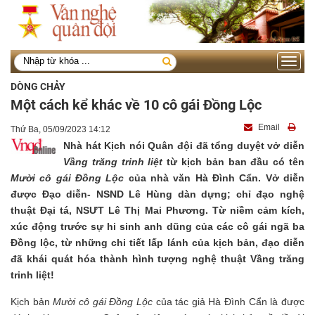
Toggle
navigati
DÒNG CHẢY
Một cách kể khác về 10 cô gái Đồng Lộc
Email
Thứ Ba, 05/09/2023 14:12
Nhà hát Kịch nói Quân đội đã tổng duyệt vở diễn
Vầng trăng trinh liệt
từ kịch bản ban đầu có tên
Mười cô gái Đồng Lộc
của nhà văn Hà Đình Cẩn. Vở diễn
được Đạo diễn- NSND Lê Hùng dàn dựng; chỉ đạo nghệ
thuật Đại tá, NSƯT Lê Thị Mai Phương.
Từ niềm cảm kích,
xúc động trước sự hi sinh anh dũng của các cô gái ngã ba
Đồng lộc, từ những chi tiết lấp lánh của kịch bản, đạo diễn
đã khái quát hóa thành hình tượng nghệ thuật Vầng trăng
trinh liệt!
Kịch bản
Mười cô gái Đồng Lộc
của tác giả Hà Đình Cẩn là được