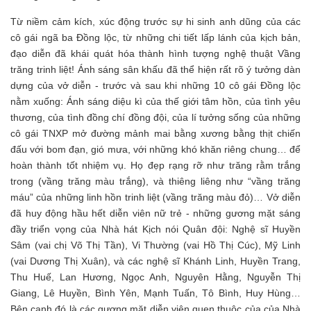
Từ niềm cảm kích, xúc động trước sự hi sinh anh dũng của các
cô gái ngã ba Đồng lộc, từ những chi tiết lấp lánh của kịch bản,
đạo diễn đã khái quát hóa thành hình tượng nghệ thuật Vầng
trăng trinh liệt! Ánh sáng sân khấu đã thể hiện rất rõ ý tưởng dàn
dựng của vở diễn - trước và sau khi những 10 cô gái Đồng lộc
nằm xuống: Ánh sáng diệu kì của thế giới tâm hồn, của tình yêu
thương, của tình đồng chí đồng đội, của lí tưởng sống của những
cô gái TNXP mở đường mảnh mai bằng xương bằng thịt chiến
đấu với bom đạn, gió mưa, với những khó khăn riêng chung… để
hoàn thành tốt nhiệm vụ. Họ đẹp rạng rỡ như trăng rằm trắng
trong (vầng trăng màu trắng), và thiêng liêng như “vầng trăng
máu” của những linh hồn trinh liệt (vầng trăng màu đỏ)… Vở diễn
đã huy động hầu hết diễn viên nữ trẻ - những gương mặt sáng
đầy triển vọng của Nhà hát Kịch nói Quân đội: Nghệ sĩ Huyền
Sâm (vai chị Võ Thị Tần), Vi Thường (vai Hồ Thị Cúc), Mỹ Linh
(vai Dương Thị Xuân), và các nghệ sĩ Khánh Linh, Huyền Trang,
Thu Huế, Lan Hương, Ngọc Anh, Nguyên Hằng, Nguyễn Thị
Giang, Lê Huyền, Bình Yên, Mạnh Tuấn, Tô Bình, Huy Hùng…
Bên cạnh đó là các gương mặt diễn viên quen thuộc của của Nhà