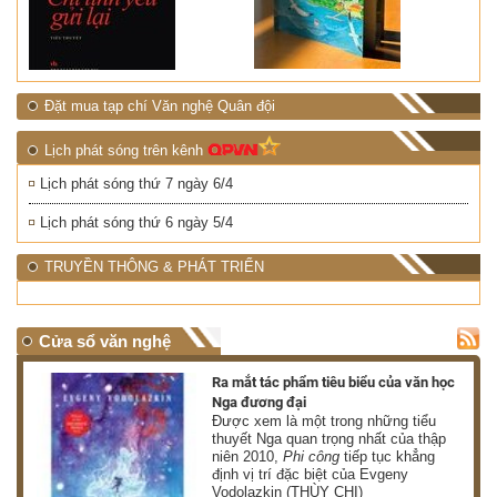
Đặt mua tạp chí Văn nghệ Quân đội
Lịch phát sóng trên kênh
Lịch phát sóng thứ 7 ngày 6/4
Lịch phát sóng thứ 6 ngày 5/4
TRUYỀN THÔNG & PHÁT TRIỂN
Cửa sổ văn nghệ
nh
Ra mắt tác phẩm tiêu biểu của văn học
Nga đương đại
g
Được xem là một trong những tiểu
thuyết Nga quan trọng nhất của thập
niên 2010,
Phi công
tiếp tục khẳng
định vị trí đặc biệt của Evgeny
Vodolazkin (THÙY CHI)