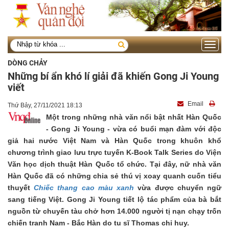
Toggle
navigati
DÒNG CHẢY
Những bí ẩn khó lí giải đã khiến Gong Ji Young
viết
Email
Thứ Bảy, 27/11/2021 18:13
Một trong những nhà văn nổi bật nhất Hàn Quốc
- Gong Ji Young - vừa có buổi mạn đàm với độc
giả hai nước Việt Nam và Hàn Quốc trong khuôn khổ
chương trình giao lưu trực tuyến K-Book Talk Series do Viện
Văn học dịch thuật Hàn Quốc tổ chức. Tại đây, nữ nhà văn
Hàn Quốc đã có những chia sẻ thú vị xoay quanh cuốn tiểu
thuyết
Chiếc thang cao màu xanh
vừa được chuyển ngữ
sang tiếng Việt. Gong Ji Young tiết lộ tác phẩm của bà bắt
nguồn từ chuyến tàu chở hơn 14.000 người tị nạn chạy trốn
chiến tranh Nam - Bắc Hàn do tu sĩ Thomas chỉ huy.