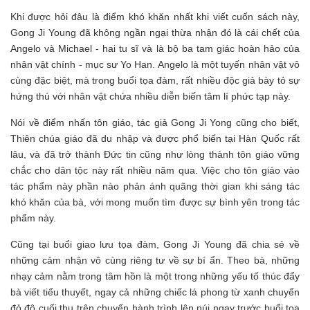
Khi được hỏi đâu là điểm khó khăn nhất khi viết cuốn sách này,
Gong Ji Young đã không ngần ngại thừa nhận đó là cái chết của
Angelo và Michael - hai tu sĩ và là bộ ba tam giác hoàn hảo của
nhân vật chính - mục sư Yo Han. Angelo là một tuyến nhân vật vô
cùng đặc biệt, mà trong buổi tọa đàm, rất nhiều độc giả bày tỏ sự
hứng thú với nhân vật chứa nhiều diễn biến tâm lí phức tạp này.
Nói về điểm nhấn tôn giáo, tác giả Gong Ji Yong cũng cho biết,
Thiên chúa giáo đã du nhập và được phổ biến tại Hàn Quốc rất
lâu, và đã trở thành Đức tin cũng như lòng thành tôn giáo vững
chắc cho dân tộc này rất nhiều năm qua. Việc cho tôn giáo vào
tác phẩm này phần nào phản ánh quãng thời gian khi sáng tác
khó khăn của bà, với mong muốn tìm được sự bình yên trong tác
phẩm này.
Cũng tại buổi giao lưu tọa đàm, Gong Ji Young đã chia sẻ về
những cảm nhận vô cùng riêng tư về sự bí ẩn. Theo bà, những
nhạy cảm nằm trong tâm hồn là một trong những yếu tố thúc đẩy
bà viết tiểu thuyết, ngay cả những chiếc lá phong từ xanh chuyển
đỏ độ cuối thu trên chuyến hành trình lên núi ngay trước buổi tọa