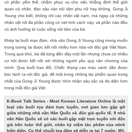
có phần yếm thế; nhằm phục vụ cho việc khẳng định thế giới
quan cá nhân, đào sâu vào nội tâm phụ nữ hay không, Gong Ji
Young cho biết, không chỉ các nhân vật nam, mà ngay cả những
nhân vật nữ đa phần cũng có nét tính cách này, và phần nào đều
có ảnh hưởng từ cuộc sống nội tâm của bà.
Khép lại buổi mạn đàm, nhà văn Gong Ji Young cũng mong muốn
trong tương lai được kết nối nhiều hơn nữa với độc giả Việt Nam.
Trong quá khứ, bà đã từng đến đây một lần nhưng chưa có nhiều
cơ hội được kết nối với những người yêu quý văn chương của
mình. Qua buổi trao đổi,
Chiếc thang cao màu xanh
dần được
bóc tách ra với độc giả, để một trong những tác phẩm quan trọng
nhất của Gong Ji Young được nhìn nhận sâu sắc và đa diện hơn
trong mắt độc giả Việt.
K-Book Talk Series - Meet Korean Literature Online là một
loạt các buổi tọa đảm trực tuyến, nơi giao lưu gặp gỡ
giữa những nhà văn Hàn Quốc và độc giả quốc tế. 9 nhà
văn Hàn Quốc sẽ có các buổi gặp mặt trực tuyến với độc
giả trên toàn thế giới, nhân kỷ niệm tác phẩm của mình
hiện diện. Cụ thể chuỗi tọa đàm sẽ diễn ra tại 7 nước: Mỹ,