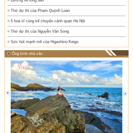
Đường về lòng dân
Thơ dự thi của Phạm Quỳnh Loan
5 hoạ sĩ cùng kể chuyện cảnh quan Hà Nội
Thơ dự thi của Nguyễn Văn Song
Sức hút mạnh mẽ của Higashino Keigo
Ống kính nhà văn
prev
next