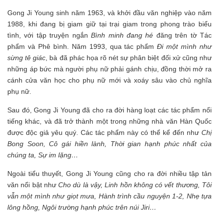
Gong Ji Young sinh năm 1963, và khởi đầu văn nghiệp vào năm
1988, khi đang bị giam giữ tại trại giam trong phong trào biểu
tình, với tập truyện ngắn
Bình minh đang hé
đăng trên tờ Tác
phẩm và Phê bình. Năm 1993, qua tác phẩm
Đi một mình như
sừng tê giác
, bà đã phác họa rõ nét sự phân biệt đối xử cũng như
những áp bức mà người phụ nữ phải gánh chịu, đồng thời mở ra
cánh cửa văn học cho phụ nữ mới và xoáy sâu vào chủ nghĩa
phụ nữ.
Sau đó, Gong Ji Young đã cho ra đời hàng loạt các tác phẩm nổi
tiếng khác, và đã trở thành một trong những nhà văn Hàn Quốc
được độc giả yêu quý. Các tác phẩm này có thể kể đến như
Chị
Bong Soon, Cô gái hiền lành, Thời gian hạnh phúc nhất của
chúng ta, Sự im lặng…
Ngoài tiểu thuyết, Gong Ji Young cũng cho ra đời nhiều tập tản
văn nổi bật như
Cho dù là vậy, Linh hồn không có vết thương, Tôi
vẫn một mình như giọt mưa, Hành trình cầu nguyện 1-2, Nhẹ tựa
lông hồng, Ngôi trường hạnh phúc trên núi Jiri…