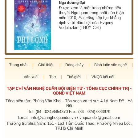
Nga đương đại
g
Được xem là một trong những tiểu
thuyết Nga quan trọng nhất của thập
niên 2010,
Phi công
tiếp tục khẳng
định vị trí đặc biệt của Evgeny
Vodolazkin (THÙY CHI)
Trang nhất
Giới thiệu
Dòng chảy
Bình luận văn nghệ
Văn xuôi
Thơ
Thế giới
VNQĐ kết nối
TẠP CHÍ VĂN NGHỆ QUÂN ĐỘI ĐIỆN TỬ - TỔNG CỤC CHÍNH TRỊ -
QĐND VIỆT NAM
Tổng biên tập: Phùng Văn Khai - Tòa soạn và trị sự: 4 Lý Nam Đế - Hà
Nội
Tel: (84 - 024)8454370 Fax: (84 - 024)7333979
Email: info@vannghequandoi.vn / vnquandoi@gmail.com
Thường trú phía Nam: 161 - 163 Trần Quốc Thảo, Phường Nhiêu Lộc,
TP.Hồ Chí Minh