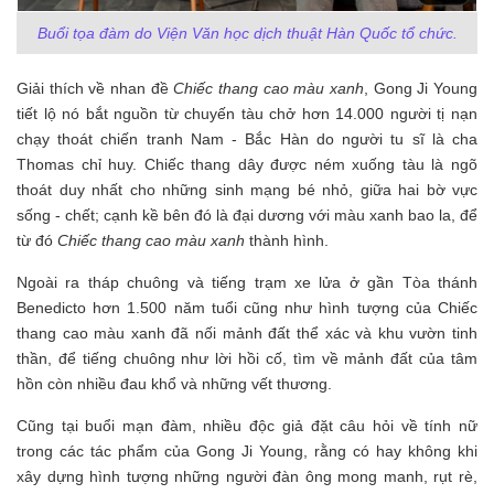
Buổi tọa đàm do Viện Văn học dịch thuật Hàn Quốc tổ chức.
Giải thích về nhan đề
Chiếc thang cao màu xanh
, Gong Ji Young
tiết lộ nó bắt nguồn từ chuyến tàu chở hơn 14.000 người tị nạn
chạy thoát chiến tranh Nam - Bắc Hàn do người tu sĩ là cha
Thomas chỉ huy. Chiếc thang dây được ném xuống tàu là ngõ
thoát duy nhất cho những sinh mạng bé nhỏ, giữa hai bờ vực
sống - chết; cạnh kề bên đó là đại dương với màu xanh bao la, để
từ đó
Chiếc thang cao màu xanh
thành hình.
Ngoài ra tháp chuông và tiếng trạm xe lửa ở gần Tòa thánh
Benedicto hơn 1.500 năm tuổi cũng như hình tượng của Chiếc
thang cao màu xanh đã nối mảnh đất thể xác và khu vườn tinh
thần, để tiếng chuông như lời hồi cố, tìm về mảnh đất của tâm
hồn còn nhiều đau khổ và những vết thương.
Cũng tại buổi mạn đàm, nhiều độc giả đặt câu hỏi về tính nữ
trong các tác phẩm của Gong Ji Young, rằng có hay không khi
xây dựng hình tượng những người đàn ông mong manh, rụt rè,