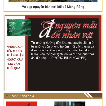
Vẻ đẹp nguyên bản nơi bãi đá Móng Rồng
Từ những đường dây lừa đảo xuyên biên giới,
từ những căn phòng trọ ám mùi dây thừng và
NHỮNG CÁI
điện thoại bị tắt nguồn…, tôi muốn bạn đọc
TÊN MANG
bước vào thế giới lạnh lẽo và dữ dội của thời
THÂN PHẬN
đại dữ liệu,... (DƯƠNG BÌNH NGUYÊN)
NGƯỜI CỦA
"GIÓ VẪN
THỔI QUA
RỪNG
NHIỆT ĐỚI"
Sách từ Nhà số 4