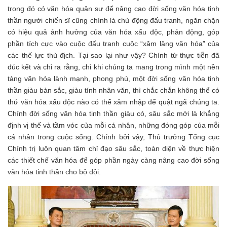
trong đó có văn hóa quân sự để nâng cao đời sống văn hóa tinh
thần người chiến sĩ cũng chính là chủ động đấu tranh, ngăn chặn
có hiệu quả ảnh hưởng của văn hóa xấu độc, phản động, góp
phần tích cực vào cuộc đấu tranh cuộc “xâm lăng văn hóa” của
các thế lực thù địch. Tại sao lại như vậy? Chính từ thực tiễn đã
đúc kết và chỉ ra rằng, chỉ khi chúng ta mang trong mình một nền
tảng văn hóa lành mạnh, phong phú, một đời sống văn hóa tinh
thần giàu bản sắc, giàu tính nhân văn, thì chắc chắn không thể có
thứ văn hóa xấu độc nào có thể xâm nhập để quật ngã chúng ta.
Chính đời sống văn hóa tinh thần giàu có, sâu sắc mới là khẳng
định vị thế và tầm vóc của mỗi cá nhân, những đóng góp của mỗi
cá nhân trong cuộc sống. Chính bởi vậy, Thủ trưởng Tổng cục
Chính trị luôn quan tâm chỉ đạo sâu sắc, toàn diện về thực hiện
các thiết chế văn hóa để góp phần ngày càng nâng cao đời sống
văn hóa tinh thần cho bộ đội.