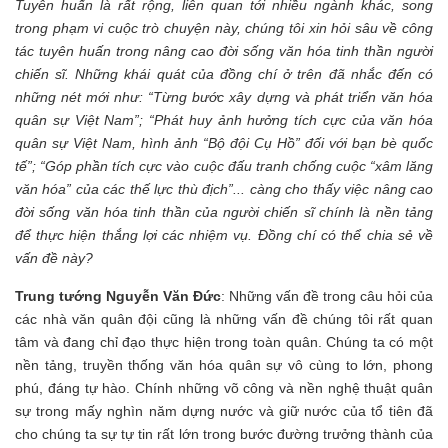
Tuyên huấn là rất rộng, liên quan tới nhiều ngành khác, song
trong phạm vi cuộc trò chuyện này, chúng tôi xin hỏi sâu về công
tác tuyên huấn trong nâng cao đời sống văn hóa tinh thần người
chiến sĩ. Những khái quát của đồng chí ở trên đã nhắc đến có
những nét mới như: “Từng bước xây dựng và phát triển văn hóa
quân sự Việt Nam”; “Phát huy ảnh hưởng tích cực của văn hóa
quân sự Việt Nam, hình ảnh “Bộ đội Cụ Hồ” đối với bạn bè quốc
tế”; “Góp phần tích cực vào cuộc đấu tranh chống cuộc “xâm lăng
văn hóa” của các thế lực thù địch”... càng cho thấy việc nâng cao
đời sống văn hóa tinh thần của người chiến sĩ chính là nền tảng
để thực hiện thắng lợi các nhiệm vụ. Đồng chí có thể chia sẻ về
vấn đề này?
Trung tướng Nguyễn Văn Đức
: Những vấn đề trong câu hỏi của
các nhà văn quân đội cũng là những vấn đề chúng tôi rất quan
tâm và đang chỉ đạo thực hiện trong toàn quân. Chúng ta có một
nền tảng, truyền thống văn hóa quân sự vô cùng to lớn, phong
phú, đáng tự hào. Chính những võ công và nền nghệ thuật quân
sự trong mấy nghìn năm dựng nước và giữ nước của tổ tiên đã
cho chúng ta sự tự tin rất lớn trong bước đường trưởng thành của