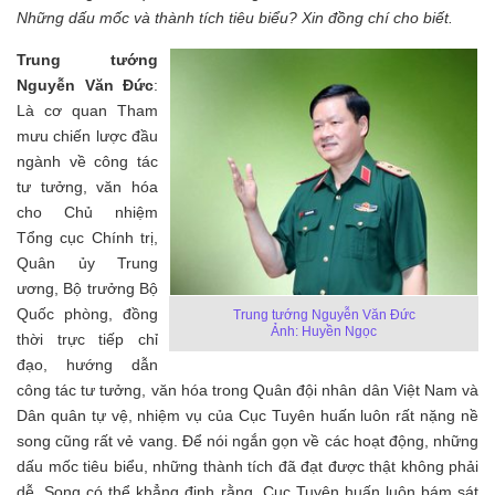
Những dấu mốc và thành tích tiêu biểu? Xin đồng chí cho biết.
Trung tướng
Nguyễn Văn Đức
:
Là cơ quan Tham
mưu chiến lược đầu
ngành về công tác
tư tưởng, văn hóa
cho Chủ nhiệm
Tổng cục Chính trị,
Quân ủy Trung
ương, Bộ trưởng Bộ
Quốc phòng, đồng
Trung tướng Nguyễn Văn Đức
Ảnh: Huyền Ngọc
thời trực tiếp chỉ
đạo, hướng dẫn
công tác tư tưởng, văn hóa trong Quân đội nhân dân Việt Nam và
Dân quân tự vệ, nhiệm vụ của Cục Tuyên huấn luôn rất nặng nề
song cũng rất vẻ vang. Để nói ngắn gọn về các hoạt động, những
dấu mốc tiêu biểu, những thành tích đã đạt được thật không phải
dễ. Song có thể khẳng định rằng, Cục Tuyên huấn luôn bám sát