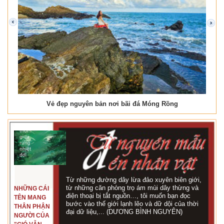
prev
next
Vẻ đẹp nguyên bản nơi bãi đá Móng Rồng
Từ những đường dây lừa đảo xuyên biên giới,
từ những căn phòng trọ ám mùi dây thừng và
NHỮNG CÁI
điện thoại bị tắt nguồn…, tôi muốn bạn đọc
TÊN MANG
bước vào thế giới lạnh lẽo và dữ dội của thời
THÂN PHẬN
đại dữ liệu,... (DƯƠNG BÌNH NGUYÊN)
NGƯỜI CỦA