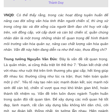
Thành Duy
VNQĐ
:
Có thể thấy rằng, trong các hoạt động tuyên huấn để
nâng cao đời sống văn hóa tinh thần người chiến sĩ, thì ứng xử
trong công tác và đời sống của người lãnh đạo chỉ huy với cấp
trên, với đồng cấp, với cấp dưới và cán bộ chiến sĩ, quần chúng
nhân dân là một trong những nhân tố quan trọng để hình thành
môi trường văn hóa quân sự, nâng cao chất lượng văn hóa quân
nhân. Vấn đề này hiện đang diễn ra như thế nào, thưa đồng chí?
Trung tướng Nguyễn Văn Đức
: Đây là vấn đề rất quan trọng.
Là quân nhân, ai cũng thấu triệt lời thề thứ 7: “Đoàn kết chặt chẽ
với nhau như ruột thịt trên tình thương yêu giai cấp; hết lòng giúp
đỡ nhau lúc thường cũng như lúc ra trận; thực hiện toàn quân
một ý chí”. Yếu tố này tạo nên sức mạnh đoàn kết, sức mạnh nội
sinh để cán bộ, chiến sĩ vượt qua mọi khó khăn gian khổ, hoàn
thành tốt nhiệm vụ. Vấn đề trên luôn được ngành Tuyên huấn
trong quân đội rất quan tâm. Để xây dựng các mối quan hệ tốt
đẹp, lành mạnh, rất cần xây dựng bầu không khí dân chủ, cởi
mở, sự đoàn kết, thống nhất, tin tưởng lẫn nhau. Hiện ngành