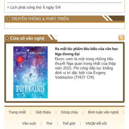
Lịch phát sóng thứ 6 ngày 5/4
TRUYỀN THÔNG & PHÁT TRIỂN
Cửa sổ văn nghệ
nh
Ra mắt tác phẩm tiêu biểu của văn học
Nga đương đại
g
Được xem là một trong những tiểu
thuyết Nga quan trọng nhất của thập
niên 2010,
Phi công
tiếp tục khẳng
định vị trí đặc biệt của Evgeny
Vodolazkin (THÙY CHI)
Trang nhất
Giới thiệu
Dòng chảy
Bình luận văn nghệ
Văn xuôi
Thơ
Thế giới
VNQĐ kết nối