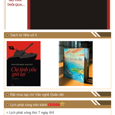
"GIÓ VẪN
THỔI QUA
RỪNG
NHIỆT ĐỚI"
Sách từ Nhà số 4
Đặt mua tạp chí Văn nghệ Quân đội
Lịch phát sóng trên kênh
Lịch phát sóng thứ 7 ngày 6/4