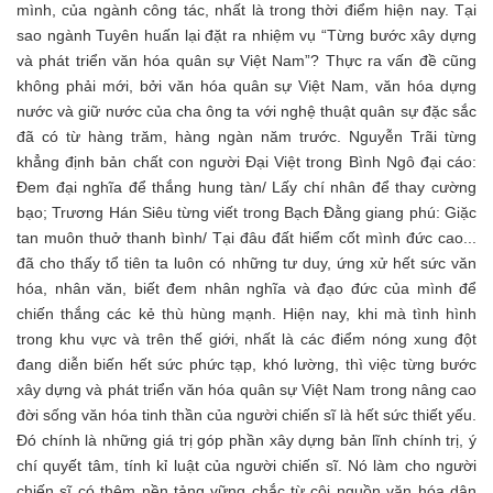
mình, của ngành công tác, nhất là trong thời điểm hiện nay. Tại
sao ngành Tuyên huấn lại đặt ra nhiệm vụ “Từng bước xây dựng
và phát triển văn hóa quân sự Việt Nam”? Thực ra vấn đề cũng
không phải mới, bởi văn hóa quân sự Việt Nam, văn hóa dựng
nước và giữ nước của cha ông ta với nghệ thuật quân sự đặc sắc
đã có từ hàng trăm, hàng ngàn năm trước. Nguyễn Trãi từng
khẳng định bản chất con người Đại Việt trong Bình Ngô đại cáo:
Đem đại nghĩa để thắng hung tàn/ Lấy chí nhân để thay cường
bạo; Trương Hán Siêu từng viết trong Bạch Đằng giang phú: Giặc
tan muôn thuở thanh bình/ Tại đâu đất hiểm cốt mình đức cao...
đã cho thấy tổ tiên ta luôn có những tư duy, ứng xử hết sức văn
hóa, nhân văn, biết đem nhân nghĩa và đạo đức của mình để
chiến thắng các kẻ thù hùng mạnh. Hiện nay, khi mà tình hình
trong khu vực và trên thế giới, nhất là các điểm nóng xung đột
đang diễn biến hết sức phức tạp, khó lường, thì việc từng bước
xây dựng và phát triển văn hóa quân sự Việt Nam trong nâng cao
đời sống văn hóa tinh thần của người chiến sĩ là hết sức thiết yếu.
Đó chính là những giá trị góp phần xây dựng bản lĩnh chính trị, ý
chí quyết tâm, tính kỉ luật của người chiến sĩ. Nó làm cho người
chiến sĩ có thêm nền tảng vững chắc từ cội nguồn văn hóa dân