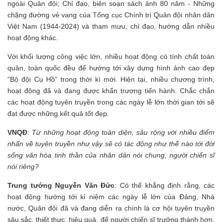
ngoài Quân đội; Chỉ đạo, biên soạn sách ảnh 80 năm - Những
chặng đường vẻ vang của Tổng cục Chính trị Quân đội nhân dân
Việt Nam (1944-2024) và tham mưu, chỉ đạo, hướng dẫn nhiều
hoạt động khác.
Với khối lượng công việc lớn, nhiều hoạt động có tính chất toàn
quân, toàn quốc đều để hướng tới xây dựng hình ảnh cao đẹp
“Bộ đội Cụ Hồ” trong thời kì mới. Hiện tại, nhiều chương trình,
hoạt động đã và đang được khẩn trương tiến hành. Chắc chắn
các hoạt động tuyên truyền trong các ngày lễ lớn thời gian tới sẽ
đạt được những kết quả tốt đẹp.
VNQĐ
:
Từ những hoạt động toàn diện, sâu rộng với nhiều điểm
nhấn về tuyên truyền như vậy sẽ có tác động như thế nào tới đời
sống văn hóa tinh thần của nhân dân nói chung, người chiến sĩ
nói riêng?
Trung tướng Nguyễn Văn Đức
: Có thể khẳng định rằng, các
hoạt động hướng tới kỉ niệm các ngày lễ lớn của Đảng, Nhà
nước, Quân đội đã và đang diễn ra chính là cơ hội tuyên truyền
sâu sắc, thiết thực, hiệu quả, để người chiến sĩ trưởng thành hơn,