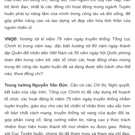
bộ lãnh đạo, nhất là các đồng chí hoạt động trong ngành Tuyên
huấn phải tự nâng tầm của mình trong công tác và đời sống, để
góp phần nâng cao và tạo dựng vẻ đẹp văn hóa tinh thần của
người chiến sĩ.
VNQĐ
:
Hướng tới kỉ niệm 79 năm ngày truyền thống Tổng cục
Chính trị trong năm nay; đặc biệt hướng tới 80 năm ngày thành
lập Quân đội nhân dân Việt Nam và 35 năm ngày hội Quốc phòng
toàn dân trong năm tới, việc tổ chức các hoạt động chào mừng
trong đó công tác tuyên huấn đã và đang được tiến hành như thế
nào, thưa đồng chí?
Trung tướng Nguyễn Văn Đức
: Căn cứ các Chỉ thị, Nghị quyết,
kết luận của cấp trên; Tổng cục Chính trị đã xây dựng kế hoạch
tổ chức các hoạt động kỉ niệm 79 năm ngày truyền thống nhằm
tuyên truyền, giáo dục cho cán bộ chiến sĩ nhận thức sâu sắc hơn
về bản chất cách mạng, truyền thống vẻ vang của quân đội ta,
góp phần củng cố, tăng cường niềm tin, nâng cao ý thức trách
nhiệm thực hiện hoàn thành tốt mọi nhiệm vụ được giao. Riêng
với Cục Tuyên huấn, chúng tôi đã tham mưu và tham gia chỉ đạo,