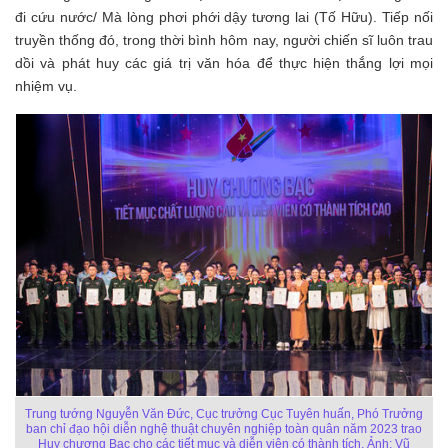
đi cứu nước/ Mà lòng phơi phới dậy tương lai (Tố Hữu). Tiếp nối
truyền thống đó, trong thời bình hôm nay, người chiến sĩ luôn trau
dồi và phát huy các giá trị văn hóa để thực hiện thắng lợi mọi
nhiệm vụ.
Trung tướng Nguyễn Văn Đức, Cục trưởng Cục Tuyên huấn, Phó Trưởng
ban chỉ đạo hội diễn nghệ thuật chuyên nghiệp toàn quân năm 2023 trao
Huy chương Bạc cho các tiết mục và diễn viên có thành tích. Ảnh: Vũ