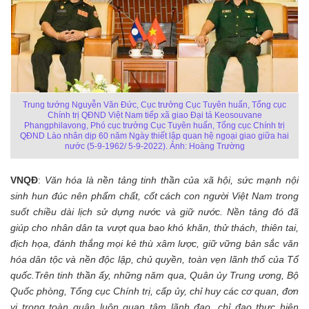
Trung tướng Nguyễn Văn Đức, Cục trưởng Cục Tuyên huấn, Tổng cục
Chính trị QĐND Việt Nam tiếp xã giao Đại tá Keosouvane
Phangphilavong, Phó cục trưởng Cục Tuyên huấn, Tổng cục Chính trị
QĐND Lào nhân dịp 60 năm Ngày thiết lập quan hệ ngoại giao giữa hai
nước (5-9-1962/ 5-9-2022). Ảnh: Hoàng Trường
VNQĐ
:
Văn hóa là nền tảng tinh thần của xã hội, sức mạnh nội
sinh hun đúc nên phẩm chất, cốt cách con người Việt Nam trong
suốt chiều dài lịch sử dựng nước và giữ nước. Nền tảng đó đã
giúp cho nhân dân ta vượt qua bao khó khăn, thử thách, thiên tai,
địch họa, đánh thắng mọi kẻ thù xâm lược, giữ vững bản sắc văn
hóa dân tộc và nền độc lập, chủ quyền, toàn vẹn lãnh thổ của Tổ
quốc.Trên tinh thần ấy, những năm qua, Quân ủy Trung ương, Bộ
Quốc phòng, Tổng cục Chính trị, cấp ủy, chỉ huy các cơ quan, đơn
vị trong toàn quân luôn quan tâm lãnh đạo, chỉ đạo thực hiện