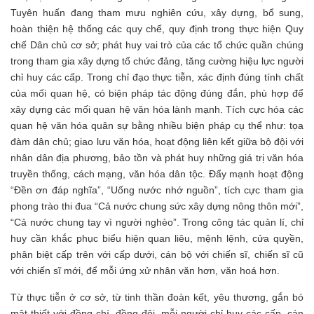
Tuyên huấn đang tham mưu nghiên cứu, xây dựng, bổ sung,
hoàn thiện hệ thống các quy chế, quy định trong thực hiện Quy
chế Dân chủ cơ sở; phát huy vai trò của các tổ chức quần chúng
trong tham gia xây dựng tổ chức đảng, tăng cường hiệu lực người
chỉ huy các cấp. Trong chỉ đạo thực tiễn, xác định đúng tính chất
của mối quan hệ, có biện pháp tác động đúng đắn, phù hợp để
xây dựng các mối quan hệ văn hóa lành mạnh. Tích cực hóa các
quan hệ văn hóa quân sự bằng nhiều biện pháp cụ thể như: tọa
đàm dân chủ; giao lưu văn hóa, hoạt động liên kết giữa bộ đội với
nhân dân địa phương, bảo tồn và phát huy những giá trị văn hóa
truyền thống, cách mạng, văn hóa dân tộc. Đẩy mạnh hoạt động
“Đền ơn đáp nghĩa”, “Uống nước nhớ nguồn”, tích cực tham gia
phong trào thi đua “Cả nước chung sức xây dựng nông thôn mới”,
“Cả nước chung tay vì người nghèo”. Trong công tác quản lí, chỉ
huy cần khắc phục biểu hiện quan liêu, mệnh lệnh, cửa quyền,
phân biệt cấp trên với cấp dưới, cán bộ với chiến sĩ, chiến sĩ cũ
với chiến sĩ mới, để mỗi ứng xử nhân văn hơn, văn hoá hơn.
Từ thực tiễn ở cơ sở, từ tinh thần đoàn kết, yêu thương, gắn bó
mật thiết với đồng chí, đồng đội, mỗi người chỉ huy các cấp, cán