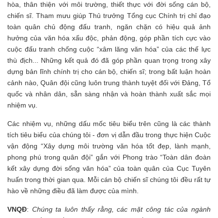
hòa, thân thiện với môi trường, thiết thực với đời sống cán bộ,
chiến sĩ. Tham mưu giúp Thủ trưởng Tổng cục Chính trị chỉ đạo
toàn quân chủ động đấu tranh, ngăn chặn có hiệu quả ảnh
hưởng của văn hóa xấu độc, phản động, góp phần tích cực vào
cuộc đấu tranh chống cuộc “xâm lăng văn hóa” của các thế lực
thù địch... Những kết quả đó đã góp phần quan trọng trong xây
dựng bản lĩnh chính trị cho cán bộ, chiến sĩ; trong bất luận hoàn
cảnh nào, Quân đội cũng luôn trung thành tuyệt đối với Đảng, Tổ
quốc và nhân dân, sẵn sàng nhận và hoàn thành xuất sắc mọi
nhiệm vụ.
Các nhiệm vụ, những dấu mốc tiêu biểu trên cũng là các thành
tích tiêu biểu của chúng tôi - đơn vị dẫn đầu trong thực hiện Cuộc
vận động “Xây dựng môi trường văn hóa tốt đẹp, lành mạnh,
phong phú trong quân đội” gắn với Phong trào “Toàn dân đoàn
kết xây dựng đời sống văn hóa” của toàn quân của Cục Tuyên
huấn trong thời gian qua. Mỗi cán bộ chiến sĩ chúng tôi đều rất tự
hào về những điều đã làm được của mình.
VNQĐ
:
Chúng ta luôn thấy rằng, các mặt công tác của ngành