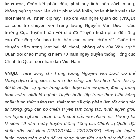
tự cường, đoàn kết phấn đấu, phát huy tinh thần cách mạng,
không ngừng vươn lên khắc phục khó khăn, hoàn thành xuất sắc
mọi nhiệm vụ. Nhân dịp này, Tạp chí Văn nghệ Quân đội (VNQĐ)
có cuộc trò chuyện với Trung tướng Nguyễn Văn Đức - Cục
trưởng Cục Tuyên huấn với chủ đề “Tuyên huấn phải để nâng
cao đời sống văn hóa tinh thần của người chiến sĩ”. Cuộc trò
chuyện nằm trong loạt bài đối thoại, phỏng vấn của Văn nghệ
Quân đội chào mừng kỉ niệm 79 năm ngày truyền thống Tổng cục
Chính trị Quân đội nhân dân Việt Nam.
VNQĐ
:
Thưa đồng chí Trung tướng Nguyễn Văn Đức! Có thể
khẳng định rằng, việc chăm lo đời sống văn hóa tinh thần cho bộ
đội là nhiệm vụ quan trọng luôn được các cơ quan, đơn vị trong
toàn quân, nhất là ngành Tuyên huấn tập trung thực hiện bằng
nhiều hình thức sáng tạo, thiết thực đã góp phần làm tốt công tác
tư tưởng, giúp cán bộ chiến sĩ yên tâm công tác, huấn luyện giỏi,
rèn luyện nghiêm, hoàn thành xuất sắc mọi nhiệm vụ. Hướng tới
kỉ niệm 79 năm ngày truyền thống Tổng cục Chính trị Quân đội
nhân dân Việt Nam (22/12/1944 - 22/12/2023), công tác tuyên
huấn trong toàn quân đã và đang được tiến hành như thế nào?