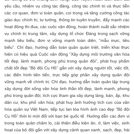
yêu cầu, nhiệm vụ công tác đảng, công tác chính trị và thực tiễn
các cơ quan, đơn vị toàn quân, coi trọng và tăng cường công tác
giáo dục chính trị, tư tưởng, thông tin tuyên truyền, đẩy mạnh các
hoạt động thi đua, các cuộc vận động, hoàn thành xuất sắc nhiệm
vụ chính trị trung tâm, xây dựng tổ chức Đảng trong sạch vững
mạnh tiêu biểu, đơn vị vững mạnh toàn diện, “mẫu mực, tiêu
biểu”. Chỉ đạo, hướng dẫn toàn quân quán triệt, triển khai thực
hiện có hiệu quả Cuộc vận động “Xây dựng môi trường văn hóa
tốt đẹp, lành mạnh, phong phú trong quân đội”, phát huy phẩm
chất tốt đẹp “Bộ đội Cụ Hồ” gắn với xây dựng người tốt, việc tốt,
các điển hình tiên tiến, trực tiếp góp phần xây dựng quân đội
vững mạnh về chính trị. Chỉ đạo, hướng dẫn toàn quân tập trung
xây dựng đời sống văn hóa tinh thần tốt đẹp, lành mạnh, phong
phú trong quân đội; tích cực tham gia xây dựng làng, bản, ấp, khu
dân cư, khu phố văn hóa; phát huy ảnh hưởng tích cực của văn
hóa quân sự Việt Nam, tiếp tục lan tỏa hình ảnh cao đẹp “Bộ đội
Cụ Hồ” thời kì mới đối với bạn bè quốc tế. Hướng dẫn các đơn vị
trong toàn quân chăm lo, cải thiện điều kiện ăn, ở, làm việc, sinh
hoạt của bộ đội gắn với xây dựng cảnh quan xanh, sạch, đẹp, hài