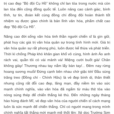
trị cao đẹp “Bộ đội Cụ Hồ” không chỉ lan tỏa trong nước mà còn
lan tỏa đến cộng đồng quốc tế. Luôn nâng cao cảnh giác, bình
tĩnh, tự tin, đoàn kết cùng đồng chí đồng đội hoàn thành tốt
nhiệm vụ được giao chính là bản lĩnh văn hóa, phẩm chất cao
đẹp “Bộ đội Cụ Hồ”.
Nâng cao đời sống văn hóa tinh thần người chiến sĩ là gìn giữ,
phát huy các giá trị văn hóa quân sự trong tình hình mới. Giá trị
văn hóa quân sự rất phong phú, luôn được kế thừa và phát triển.
Thời kì chống Pháp khó khăn gian khổ vô cùng, hình ảnh Áo anh
rách vai, quần tôi có vài mảnh vá/ Miệng cười buốt giá/ Chân
không giày/ Thương nhau tay nắm lấy bàn tay/... Đêm nay rừng
hoang sương muối/ Đứng cạnh bên nhau chờ giặc tới/ Đầu súng
trăng treo (Đồng chí - Chính Hữu) là vẻ đẹp bình dị, thân thiết
nhưng cũng rất đỗi cao đẹp, lãng mạn, đầy niềm tin vào sức
mạnh chính nghĩa, vào văn hóa đã ngấm từ máu thịt tỏa vào
nòng súng thép để chiến thắng kẻ thù. Đến những ngày tháng
hào hùng đánh Mĩ, vẻ đẹp văn hóa của người chiến sĩ cách mạng
luôn là sức mạnh để chiến thắng. Chỉ có người mang trong mình
chính nghĩa tất thắng mới mạnh mẽ thốt lên: Xẻ dọc Trường Sơn