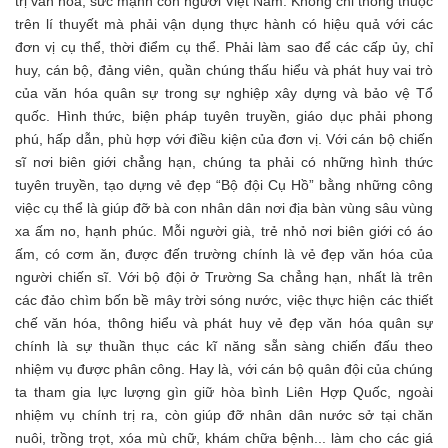
trị văn hóa, sức mạnh con người Việt Nam. Không chỉ thông thuộc
trên lí thuyết mà phải vận dụng thực hành có hiệu quả với các
đơn vị cụ thể, thời điểm cụ thể. Phải làm sao để các cấp ủy, chỉ
huy, cán bộ, đảng viên, quần chúng thấu hiểu và phát huy vai trò
của văn hóa quân sự trong sự nghiệp xây dựng và bảo vệ Tổ
quốc. Hình thức, biện pháp tuyên truyền, giáo dục phải phong
phú, hấp dẫn, phù hợp với điều kiện của đơn vị. Với cán bộ chiến
sĩ nơi biên giới chẳng hạn, chúng ta phải có những hình thức
tuyên truyền, tạo dựng vẻ đẹp “Bộ đội Cụ Hồ” bằng những công
việc cụ thể là giúp đỡ bà con nhân dân nơi địa bàn vùng sâu vùng
xa ấm no, hạnh phúc. Mỗi người già, trẻ nhỏ nơi biên giới có áo
ấm, có cơm ăn, được đến trường chính là vẻ đẹp văn hóa của
người chiến sĩ. Với bộ đội ở Trường Sa chẳng hạn, nhất là trên
các đảo chìm bốn bề mây trời sóng nước, việc thực hiện các thiết
chế văn hóa, thông hiểu và phát huy vẻ đẹp văn hóa quân sự
chính là sự thuần thục các kĩ năng sẵn sàng chiến đấu theo
nhiệm vụ được phân công. Hay là, với cán bộ quân đội của chúng
ta tham gia lực lượng gìn giữ hòa bình Liên Hợp Quốc, ngoài
nhiệm vụ chính trị ra, còn giúp đỡ nhân dân nước sở tại chăn
nuôi, trồng trọt, xóa mù chữ, khám chữa bệnh... làm cho các giá