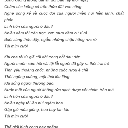
Chăm sóc luống cà trên thửa đất ven sông
Nghe sông kể về cuộc đời của người miền núi hiền lành, chất
phác
Linh hồn của người ở đâu?
Nhiều đêm tôi trằn trọc, cơn mưa đêm cứ rỉ rả
Buổi sáng thức dậy, ngắm những chậu hồng rực rỡ
Tôi mỉm cười
Khi cha tôi từ giã cõi đời trong nỗi đau đớn
Người muốn sám hối vài tội lỗi người đã gây ra thời trai trẻ
Tình yêu thoáng chốc, những cuộc rượu ê chề
Thói ngông cuồng, một thời lêu lổng
Khi sống người thường bảo,
Nước mắt của người không rửa sạch được vết chàm trên má
Linh hồn của người ở đâu?
Nhiều ngày tôi lên núi ngắm hoa
Gặp gió mùa giông, hoa bay tan tác
Tôi mỉm cười
Thế giới hình cong hay phẳng