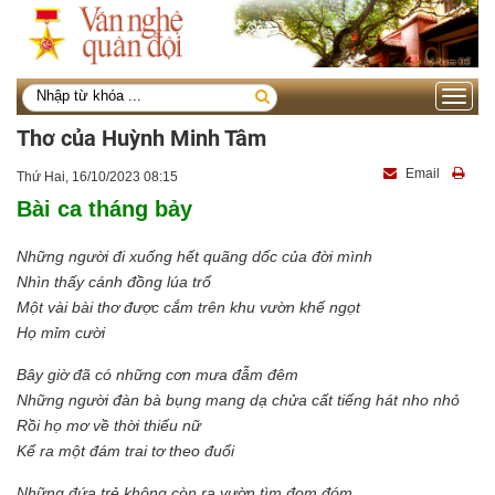
Toggle
navigati
Thơ của Huỳnh Minh Tâm
Email
Thứ Hai, 16/10/2023 08:15
Bài ca tháng bảy
Những người đi xuống hết quãng dốc của đời mình
Nhìn thấy cánh đồng lúa trổ
Một vài bài thơ được cắm trên khu vườn khế ngọt
Họ mỉm cười
Bây giờ đã có những cơn mưa đẫm đêm
Những người đàn bà bụng mang dạ chửa cất tiếng hát nho nhỏ
Rồi họ mơ về thời thiếu nữ
Kể ra một đám trai tơ theo đuổi
Những đứa trẻ không còn ra vườn tìm đom đóm