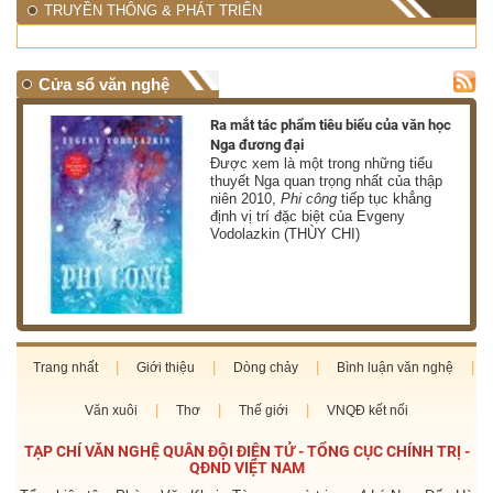
TRUYỀN THÔNG & PHÁT TRIỂN
Cửa sổ văn nghệ
nh
Ra mắt tác phẩm tiêu biểu của văn học
Nga đương đại
g
Được xem là một trong những tiểu
thuyết Nga quan trọng nhất của thập
niên 2010,
Phi công
tiếp tục khẳng
định vị trí đặc biệt của Evgeny
Vodolazkin (THÙY CHI)
Trang nhất
Giới thiệu
Dòng chảy
Bình luận văn nghệ
Văn xuôi
Thơ
Thế giới
VNQĐ kết nối
TẠP CHÍ VĂN NGHỆ QUÂN ĐỘI ĐIỆN TỬ - TỔNG CỤC CHÍNH TRỊ -
QĐND VIỆT NAM