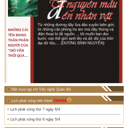
Từ những đường dây lừa đảo xuyên biên giới,
từ những căn phòng trọ ám mùi dây thừng và
NHỮNG CÁI
điện thoại bị tắt nguồn…, tôi muốn bạn đọc
TÊN MANG
bước vào thế giới lạnh lẽo và dữ dội của thời
THÂN PHẬN
đại dữ liệu,... (DƯƠNG BÌNH NGUYÊN)
NGƯỜI CỦA
"GIÓ VẪN
THỔI QUA
RỪNG
NHIỆT ĐỚI"
Đặt mua tạp chí Văn nghệ Quân đội
Lịch phát sóng trên kênh
Lịch phát sóng thứ 7 ngày 6/4
Lịch phát sóng thứ 6 ngày 5/4