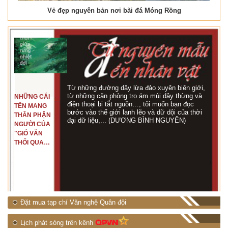
Vẻ đẹp nguyên bản nơi bãi đá Móng Rồng
Từ những đường dây lừa đảo xuyên biên giới,
từ những căn phòng trọ ám mùi dây thừng và
NHỮNG CÁI
điện thoại bị tắt nguồn…, tôi muốn bạn đọc
TÊN MANG
bước vào thế giới lạnh lẽo và dữ dội của thời
THÂN PHẬN
đại dữ liệu,... (DƯƠNG BÌNH NGUYÊN)
NGƯỜI CỦA
"GIÓ VẪN
THỔI QUA
RỪNG
NHIỆT ĐỚI"
Đặt mua tạp chí Văn nghệ Quân đội
Lịch phát sóng trên kênh