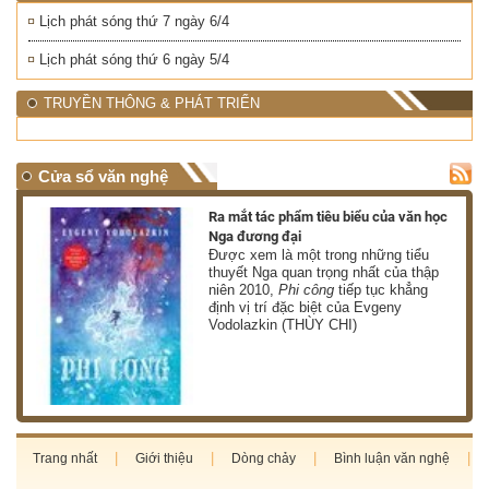
Lịch phát sóng thứ 7 ngày 6/4
Lịch phát sóng thứ 6 ngày 5/4
TRUYỀN THÔNG & PHÁT TRIỂN
Cửa sổ văn nghệ
nh
Ra mắt tác phẩm tiêu biểu của văn học
Nga đương đại
g
Được xem là một trong những tiểu
thuyết Nga quan trọng nhất của thập
niên 2010,
Phi công
tiếp tục khẳng
định vị trí đặc biệt của Evgeny
Vodolazkin (THÙY CHI)
Trang nhất
Giới thiệu
Dòng chảy
Bình luận văn nghệ