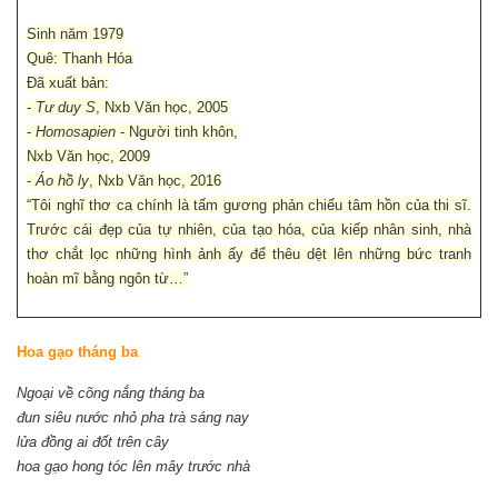
Sinh năm 1979
Quê: Thanh Hóa
Đã xuất bản:
-
Tư duy S
, Nxb Văn học, 2005
-
Homosapien
- Người tinh khôn,
Nxb Văn học, 2009
-
Áo hồ ly
, Nxb Văn học, 2016
“Tôi nghĩ thơ ca chính là tấm gương phản chiếu tâm hồn của thi sĩ.
Trước cái đẹp của tự nhiên, của tạo hóa, của kiếp nhân sinh, nhà
thơ chắt lọc những hình ảnh ấy để thêu dệt lên những bức tranh
hoàn mĩ bằng ngôn từ…”
Hoa gạo tháng ba
Ngoại về cõng nắng tháng ba
đun siêu nước nhỏ pha trà sáng nay
lửa đồng ai đốt trên cây
hoa gạo hong tóc lên mây trước nhà