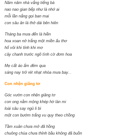
Năm năm nhà vắng tiếng bà
nao nao gian bếp như là nhớ ai
mỗi lần nắng gọi ban mai
con sâu ăn lá thở dài bên hiên
Tháng ba mưa đến là hiền
hoa xoan nở trắng một miền ấu thơ
hố vôi khi tỉnh khi mơ
cây chanh trước ngõ tình cờ đơm hoa
Mẹ cất áo ấm đêm qua
sáng nay trở rét nhạt nhòa mưa bay...
Con nhện giăng tơ
Góc vườn con nhện giăng tơ
con ong nằm mộng khép hờ làn mi
loài sâu say ngủ li bì
một con bướm trắng vu quy theo chồng
Tầm xuân chưa mở đã hồng
chuông chùa chưa thỉnh bầu không đã buồn