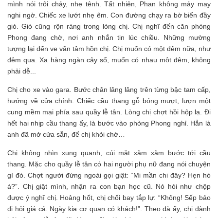
mình nói trôi chảy, nhẹ tênh. Tất nhiên, Phan không mảy may
nghi ngờ. Chiếc xe lướt nhẹ êm. Con đường chạy ra bờ biển đầy
gió. Gió cũng rộn ràng trong lòng chị. Chị nghĩ đến căn phòng
Phong đang chờ, nơi anh nhắn tin lúc chiều. Những mường
tượng lại đến ve vãn tâm hồn chị. Chị muốn có một đêm nữa, như
đêm qua. Xa hàng ngàn cây số, muốn có nhau một đêm, không
phải dễ...
Chị cho xe vào gara. Bước chân lâng lâng trên từng bậc tam cấp,
hướng về cửa chính. Chiếc cầu thang gỗ bóng mượt, lượn một
cung mềm mại phía sau quầy lễ tân. Lòng chị chợt hồi hộp lạ. Đi
hết hai nhịp cầu thang ấy, là bước vào phòng Phong nghỉ. Hẳn là
anh đã mở cửa sẵn, để chị khỏi chờ…
Chị không nhìn xung quanh, cúi mặt xăm xăm bước tới cầu
thang. Mặc cho quầy lễ tân có hai người phụ nữ đang nói chuyện
gì đó. Chợt người đứng ngoài gọi giật: “Mi mần chi đây? Hẹn hò
á?”. Chị giật mình, nhận ra con bạn học cũ. Nó hỏi như chộp
được ý nghĩ chị. Hoảng hốt, chị chối bay tắp lự: “Không! Sếp bảo
đi hỏi giá cả. Ngày kia cơ quan có khách!”. Theo đà ấy, chị đành