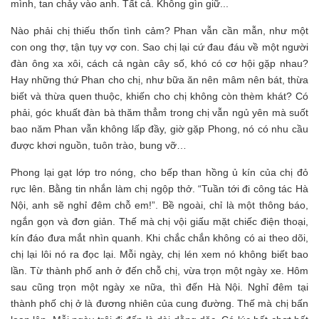
mình, tan chảy vào anh. Tất cả. Không gìn giữ...
Nào phải chị thiếu thốn tình cảm? Phan vẫn cần mẫn, như một
con ong thợ, tận tụy vợ con. Sao chị lại cứ đau đáu về một người
đàn ông xa xôi, cách cả ngàn cây số, khó có cơ hội gặp nhau?
Hay những thứ Phan cho chị, như bữa ăn nên mâm nên bát, thừa
biết và thừa quen thuộc, khiến cho chị không còn thèm khát? Có
phải, góc khuất đàn bà thăm thẳm trong chị vẫn ngủ yên mà suốt
bao năm Phan vẫn không lấp đầy, giờ gặp Phong, nó có nhu cầu
được khơi nguồn, tuôn trào, bung vỡ…
Phong lại gạt lớp tro nóng, cho bếp than hồng ủ kín của chị đỏ
rực lên. Bằng tin nhắn làm chị ngộp thở. “Tuần tới đi công tác Hà
Nội, anh sẽ nghỉ đêm chỗ em!”. Bề ngoài, chỉ là một thông báo,
ngắn gọn và đơn giản. Thế mà chị vội giấu mặt chiếc điện thoại,
kín đáo đưa mắt nhìn quanh. Khi chắc chắn không có ai theo dõi,
chị lại lôi nó ra đọc lại. Mỗi ngày, chị lén xem nó không biết bao
lần. Từ thành phố anh ở đến chỗ chị, vừa trọn một ngày xe. Hôm
sau cũng trọn một ngày xe nữa, thì đến Hà Nội. Nghỉ đêm tại
thành phố chị ở là đương nhiên của cung đường. Thế mà chị bấn