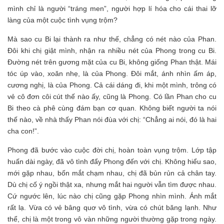
mình chỉ là người “tráng men”, người hợp lí hóa cho cái thai lỡ
làng của một cuộc tình vụng trộm?
Mà sao cu Bi lại thành ra như thế, chẳng có nét nào của Phan.
Đôi khi chị giật mình, nhận ra nhiều nét của Phong trong cu Bi.
Đường nét trên gương mặt của cu Bi, không giống Phan thật. Mái
tóc úp vào, xoăn nhẹ, là của Phong. Đôi mắt, ánh nhìn ấm áp,
cương nghị, là của Phong. Cả cái dáng đi, khi một mình, trông có
vẻ cô đơn côi cút thế nào ấy, cũng là Phong. Có lần Phan cho cu
Bi theo cà phê cùng đám bạn cơ quan. Không biết người ta nói
thế nào, về nhà thấy Phan nói đùa với chị: “Chẳng ai nói, đó là hai
cha con!”.
Phong đã bước vào cuộc đời chị, hoàn toàn vụng trộm. Lớp tập
huấn dài ngày, đã vô tình đẩy Phong đến với chị. Không hiểu sao,
mới gặp nhau, bốn mắt chạm nhau, chị đã bủn rủn cả chân tay.
Dù chị cố ý ngồi thật xa, nhưng mắt hai người vẫn tìm được nhau.
Cứ ngước lên, lúc nào chị cũng gặp Phong nhìn mình. Ánh mắt
rất lạ. Vừa có vẻ bâng quơ vô tình, vừa có chút băng lạnh. Như
thể, chị là một trong vô vàn những người thường gặp trong ngày.