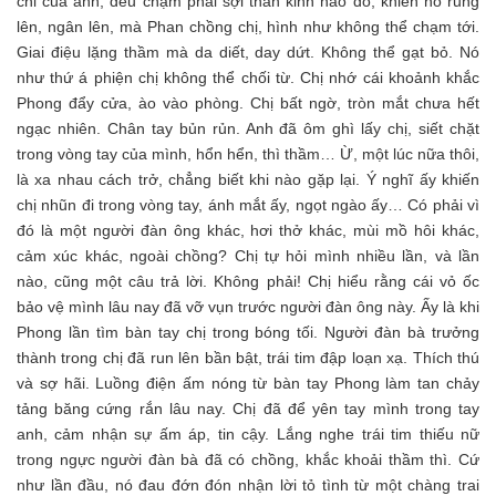
chỉ của anh, đều chạm phải sợi thần kinh nào đó, khiến nó rung
lên, ngân lên, mà Phan chồng chị, hình như không thể chạm tới.
Giai điệu lặng thầm mà da diết, day dứt. Không thể gạt bỏ. Nó
như thứ á phiện chị không thể chối từ. Chị nhớ cái khoảnh khắc
Phong đẩy cửa, ào vào phòng. Chị bất ngờ, tròn mắt chưa hết
ngạc nhiên. Chân tay bủn rủn. Anh đã ôm ghì lấy chị, siết chặt
trong vòng tay của mình, hổn hển, thì thầm… Ừ, một lúc nữa thôi,
là xa nhau cách trở, chẳng biết khi nào gặp lại. Ý nghĩ ấy khiến
chị nhũn đi trong vòng tay, ánh mắt ấy, ngọt ngào ấy… Có phải vì
đó là một người đàn ông khác, hơi thở khác, mùi mồ hôi khác,
cảm xúc khác, ngoài chồng? Chị tự hỏi mình nhiều lần, và lần
nào, cũng một câu trả lời. Không phải! Chị hiểu rằng cái vỏ ốc
bảo vệ mình lâu nay đã vỡ vụn trước người đàn ông này. Ấy là khi
Phong lần tìm bàn tay chị trong bóng tối. Người đàn bà trưởng
thành trong chị đã run lên bần bật, trái tim đập loạn xạ. Thích thú
và sợ hãi. Luồng điện ấm nóng từ bàn tay Phong làm tan chảy
tảng băng cứng rắn lâu nay. Chị đã để yên tay mình trong tay
anh, cảm nhận sự ấm áp, tin cậy. Lắng nghe trái tim thiếu nữ
trong ngực người đàn bà đã có chồng, khắc khoải thầm thì. Cứ
như lần đầu, nó đau đớn đón nhận lời tỏ tình từ một chàng trai