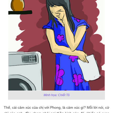
Minh họa: Chiết Tô
Thế, cái cảm xúc của chị với Phong, là cảm xúc gì? Mỗi lời nói, cử