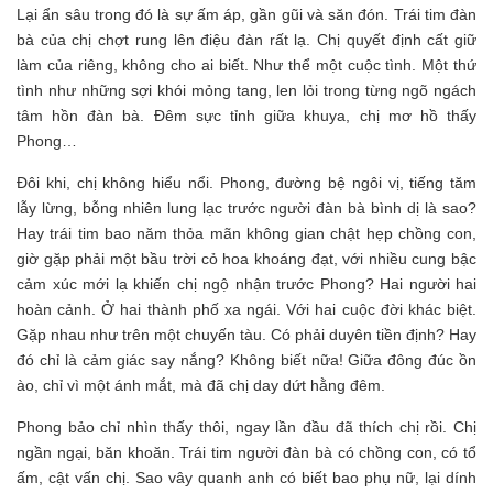
Lại ẩn sâu trong đó là sự ấm áp, gần gũi và săn đón. Trái tim đàn
bà của chị chợt rung lên điệu đàn rất lạ. Chị quyết định cất giữ
làm của riêng, không cho ai biết. Như thể một cuộc tình. Một thứ
tình như những sợi khói mỏng tang, len lỏi trong từng ngõ ngách
tâm hồn đàn bà. Đêm sực tỉnh giữa khuya, chị mơ hồ thấy
Phong…
Đôi khi, chị không hiểu nổi. Phong, đường bệ ngôi vị, tiếng tăm
lẫy lừng, bỗng nhiên lung lạc trước người đàn bà bình dị là sao?
Hay trái tim bao năm thỏa mãn không gian chật hẹp chồng con,
giờ gặp phải một bầu trời cỏ hoa khoáng đạt, với nhiều cung bậc
cảm xúc mới lạ khiến chị ngộ nhận trước Phong? Hai người hai
hoàn cảnh. Ở hai thành phố xa ngái. Với hai cuộc đời khác biệt.
Gặp nhau như trên một chuyến tàu. Có phải duyên tiền định? Hay
đó chỉ là cảm giác say nắng? Không biết nữa! Giữa đông đúc ồn
ào, chỉ vì một ánh mắt, mà đã chị day dứt hằng đêm.
Phong bảo chỉ nhìn thấy thôi, ngay lần đầu đã thích chị rồi. Chị
ngần ngại, băn khoăn. Trái tim người đàn bà có chồng con, có tổ
ấm, cật vấn chị. Sao vây quanh anh có biết bao phụ nữ, lại dính