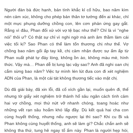
Người đàn bà đức hạnh, bản tính khắc kỉ cố hữu, bao năm kìm
nén cảm xúc, không cho phép bản thân tơ tưởng đến ai khác, chỉ
một mực phụng dưỡng chồng con, lên cơn phản ứng gay gắt.
Rằng vì đâu, Phan đối xử với vợ tệ bạc như thế? Chỉ là vì “nghe
nói” thôi ư? Có thật sự chỉ vì nghi ngờ mà anh âm thầm làm cái
việc tối kị? Sao Phan có thể làm tổn thương chị như thế. Vợ
chồng bao năm gối ấp tay kề, chị cảm nhận được sự ấm ấp từ
Phan xuất phát tự đáy lòng, không ồn ào, không màu mè, hình
thức. Vậy mà… Phan dễ bị lung lạc vậy sao? Anh đã nghi oan chị
cắm sừng bao năm? Việc tự mình lén lút đưa con đi xét nghiệm
ADN của Phan, là một cái tát không thương tiếc vào mặt chị.
Dù đã giải bày, đã xin lỗi, đã cố xích gần lại, muốn quên đi, thế
nhưng tờ giấy xét nghiệm trở thành hố sâu ngăn cách tình cảm
hai vợ chồng, mọi thứ nứt vỡ nhanh chóng, toang hoác như
những vết rạn sâu hoắm khó lấp đầy. Dù kết quả hai cha con
cùng huyết thống, nhưng nếu ngược lại thì sao? Khi cu Bi và
Phan không cùng huyết thống, anh sẽ làm gì? Chắc chắn anh sẽ
không tha thứ, tung hê ngay tổ ấm này. Phan là người hẹp hòi,