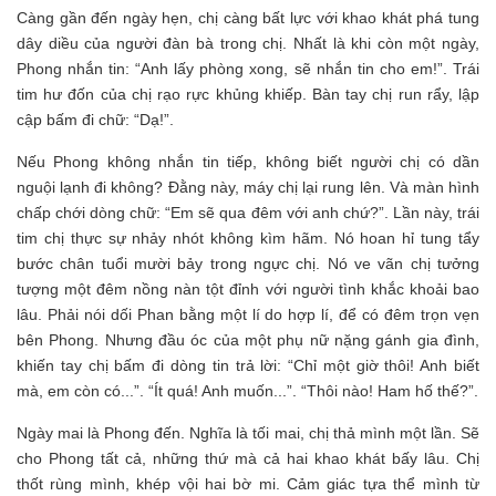
Càng gần đến ngày hẹn, chị càng bất lực với khao khát phá tung
dây diều của người đàn bà trong chị. Nhất là khi còn một ngày,
Phong nhắn tin: “Anh lấy phòng xong, sẽ nhắn tin cho em!”. Trái
tim hư đốn của chị rạo rực khủng khiếp. Bàn tay chị run rẩy, lập
cập bấm đi chữ: “Dạ!”.
Nếu Phong không nhắn tin tiếp, không biết người chị có dần
nguội lạnh đi không? Đằng này, máy chị lại rung lên. Và màn hình
chấp chới dòng chữ: “Em sẽ qua đêm với anh chứ?”. Lần này, trái
tim chị thực sự nhảy nhót không kìm hãm. Nó hoan hỉ tung tẩy
bước chân tuổi mười bảy trong ngực chị. Nó ve vãn chị tưởng
tượng một đêm nồng nàn tột đỉnh với người tình khắc khoải bao
lâu. Phải nói dối Phan bằng một lí do hợp lí, để có đêm trọn vẹn
bên Phong. Nhưng đầu óc của một phụ nữ nặng gánh gia đình,
khiến tay chị bấm đi dòng tin trả lời: “Chỉ một giờ thôi! Anh biết
mà, em còn có...”. “Ít quá! Anh muốn...”. “Thôi nào! Ham hố thế?”.
Ngày mai là Phong đến. Nghĩa là tối mai, chị thả mình một lần. Sẽ
cho Phong tất cả, những thứ mà cả hai khao khát bấy lâu. Chị
thốt rùng mình, khép vội hai bờ mi. Cảm giác tựa thể mình từ