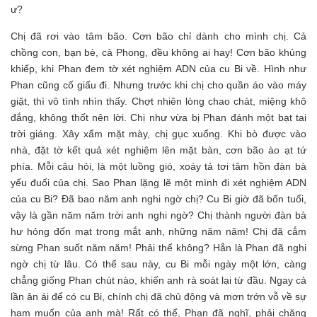
ư?
Chị đã rơi vào tâm bão. Cơn bão chỉ dành cho mình chị. Cả
chồng con, bạn bè, cả Phong, đều không ai hay! Cơn bão khủng
khiếp, khi Phan đem tờ xét nghiệm ADN của cu Bi về. Hình như
Phan cũng cố giấu đi. Nhưng trước khi chị cho quần áo vào máy
giặt, thì vô tình nhìn thấy. Chợt nhiên lòng chao chát, miệng khô
đắng, không thốt nên lời. Chị như vừa bị Phan đánh một bạt tai
trời giáng. Xây xẩm mặt mày, chị gục xuống. Khi bò được vào
nhà, đặt tờ kết quả xét nghiệm lên mặt bàn, cơn bão ào ạt tứ
phía. Mỗi câu hỏi, là một luồng gió, xoáy tả tơi tâm hồn đàn bà
yếu đuối của chị. Sao Phan lặng lẽ một mình đi xét nghiệm ADN
của cu Bi? Đã bao năm anh nghi ngờ chị? Cu Bi giờ đã bốn tuổi,
vậy là gần năm năm trời anh nghi ngờ? Chị thành người đàn bà
hư hỏng đốn mạt trong mắt anh, những năm năm! Chị đã cắm
sừng Phan suốt năm năm! Phải thế không? Hẳn là Phan đã nghi
ngờ chị từ lâu. Có thể sau này, cu Bi mỗi ngày một lớn, càng
chẳng giống Phan chút nào, khiến anh rà soát lại từ đầu. Ngay cả
lần ân ái để có cu Bi, chính chị đã chủ động và mơn trớn vỗ về sự
ham muốn của anh mà! Rất có thể, Phan đã nghĩ, phải chăng