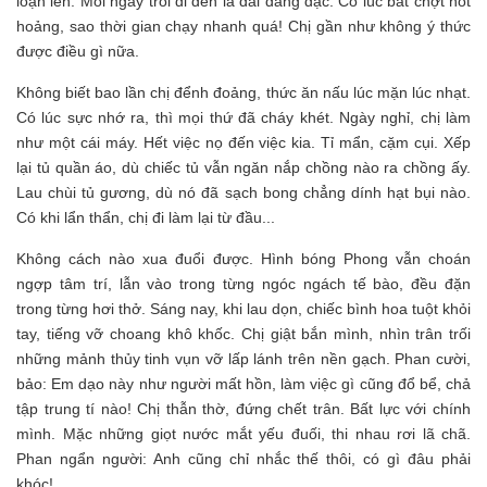
loạn lên. Mỗi ngày trôi đi đến là dài dằng dặc. Có lúc bất chợt hốt
hoảng, sao thời gian chạy nhanh quá! Chị gần như không ý thức
được điều gì nữa.
Không biết bao lần chị đểnh đoảng, thức ăn nấu lúc mặn lúc nhạt.
Có lúc sực nhớ ra, thì mọi thứ đã cháy khét. Ngày nghỉ, chị làm
như một cái máy. Hết việc nọ đến việc kia. Tỉ mẩn, cặm cụi. Xếp
lại tủ quần áo, dù chiếc tủ vẫn ngăn nắp chồng nào ra chồng ấy.
Lau chùi tủ gương, dù nó đã sạch bong chẳng dính hạt bụi nào.
Có khi lẩn thẩn, chị đi làm lại từ đầu...
Không cách nào xua đuổi được. Hình bóng Phong vẫn choán
ngợp tâm trí, lẫn vào trong từng ngóc ngách tế bào, đều đặn
trong từng hơi thở. Sáng nay, khi lau dọn, chiếc bình hoa tuột khỏi
tay, tiếng vỡ choang khô khốc. Chị giật bắn mình, nhìn trân trối
những mảnh thủy tinh vụn vỡ lấp lánh trên nền gạch. Phan cười,
bảo: Em dạo này như người mất hồn, làm việc gì cũng đổ bể, chả
tập trung tí nào! Chị thẫn thờ, đứng chết trân. Bất lực với chính
mình. Mặc những giọt nước mắt yếu đuối, thi nhau rơi lã chã.
Phan ngẩn người: Anh cũng chỉ nhắc thế thôi, có gì đâu phải
khóc!