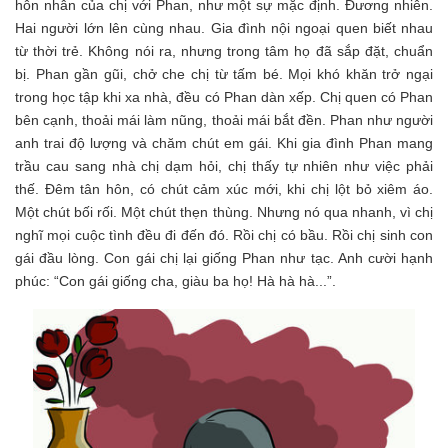
hôn nhân của chị với Phan, như một sự mặc định. Đương nhiên.
Hai người lớn lên cùng nhau. Gia đình nội ngoại quen biết nhau
từ thời trẻ. Không nói ra, nhưng trong tâm họ đã sắp đặt, chuẩn
bị. Phan gần gũi, chở che chị từ tấm bé. Mọi khó khăn trở ngại
trong học tập khi xa nhà, đều có Phan dàn xếp. Chị quen có Phan
bên cạnh, thoải mái làm nũng, thoải mái bắt đền. Phan như người
anh trai độ lượng và chăm chút em gái. Khi gia đình Phan mang
trầu cau sang nhà chị dạm hỏi, chị thấy tự nhiên như việc phải
thế. Đêm tân hôn, có chút cảm xúc mới, khi chị lột bỏ xiêm áo.
Một chút bối rối. Một chút thẹn thùng. Nhưng nó qua nhanh, vì chị
nghĩ mọi cuộc tình đều đi đến đó. Rồi chị có bầu. Rồi chị sinh con
gái đầu lòng. Con gái chị lại giống Phan như tạc. Anh cười hạnh
phúc: “Con gái giống cha, giàu ba họ! Hà hà hà...”.