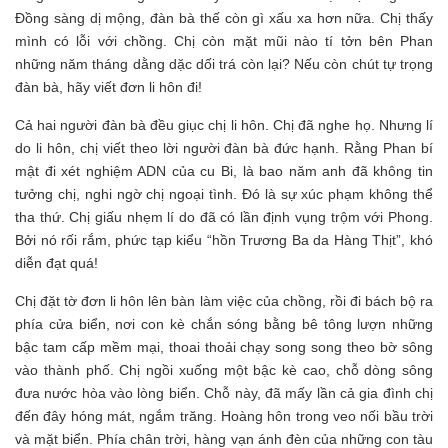
Đồng sàng dị mộng, đàn bà thế còn gì xấu xa hơn nữa. Chị thấy
mình có lỗi với chồng. Chị còn mặt mũi nào tí tởn bên Phan
những năm tháng dằng dặc dối trá còn lại? Nếu còn chút tự trọng
đàn bà, hãy viết đơn li hôn đi!
Cả hai người đàn bà đều giục chị li hôn. Chị đã nghe họ. Nhưng lí
do li hôn, chị viết theo lời người đàn bà đức hạnh. Rằng Phan bí
mật đi xét nghiệm ADN của cu Bi, là bao năm anh đã không tin
tưởng chị, nghi ngờ chị ngoại tình. Đó là sự xúc phạm không thể
tha thứ. Chị giấu nhẹm lí do đã có lần định vụng trộm với Phong.
Bởi nó rối rắm, phức tạp kiểu “hồn Trương Ba da Hàng Thịt”, khó
diễn đạt quá!
Chị đặt tờ đơn li hôn lên bàn làm việc của chồng, rồi đi bách bộ ra
phía cửa biển, nơi con kè chắn sóng bằng bê tông lượn những
bậc tam cấp mềm mại, thoai thoải chạy song song theo bờ sông
vào thành phố. Chị ngồi xuống một bậc kè cao, chỗ dòng sông
đưa nước hòa vào lòng biển. Chỗ này, đã mấy lần cả gia đình chị
đến đây hóng mát, ngắm trăng. Hoàng hôn trong veo nối bầu trời
và mặt biển. Phía chân trời, hàng vạn ánh đèn của những con tàu