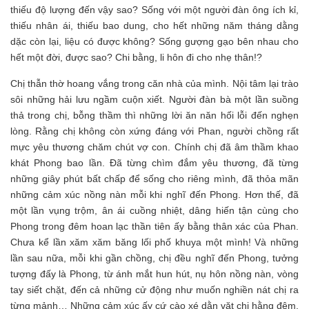
thiếu độ lượng đến vậy sao? Sống với một người đàn ông ích kỉ,
thiếu nhân ái, thiếu bao dung, cho hết những năm tháng dằng
dặc còn lại, liệu có được không? Sống gượng gạo bên nhau cho
hết một đời, được sao? Chi bằng, li hôn đi cho nhẹ thân!?
Chị thẫn thờ hoang vắng trong căn nhà của mình. Nội tâm lại trào
sôi những hải lưu ngầm cuộn xiết. Người đàn bà một lần suồng
thả trong chị, bỗng thầm thì những lời ăn năn hối lỗi đến nghẹn
lòng. Rằng chị không còn xứng đáng với Phan, người chồng rất
mực yêu thương chăm chút vợ con. Chính chị đã âm thầm khao
khát Phong bao lần. Đã từng chìm đắm yêu thương, đã từng
những giây phút bất chấp để sống cho riêng mình, đã thỏa mãn
những cảm xúc nồng nàn mỗi khi nghĩ đến Phong. Hơn thế, đã
một lần vụng trộm, ân ái cuồng nhiệt, dâng hiến tận cùng cho
Phong trong đêm hoan lạc thần tiên ấy bằng thân xác của Phan.
Chưa kể lần xăm xăm băng lối phố khuya một mình! Và những
lần sau nữa, mỗi khi gần chồng, chị đều nghĩ đến Phong, tưởng
tượng đấy là Phong, từ ánh mắt hun hút, nụ hôn nồng nàn, vòng
tay siết chặt, đến cả những cử động như muốn nghiền nát chị ra
từng mảnh… Những cảm xúc ấy cứ cào xé dằn vặt chị hằng đêm.