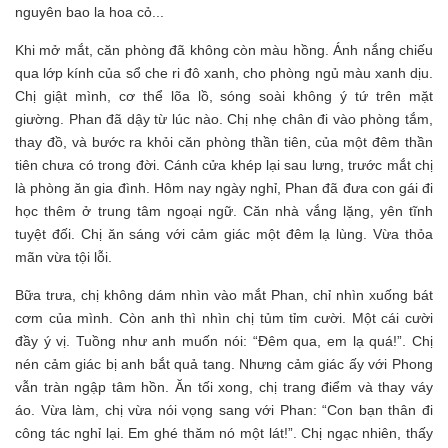
nguyên bao la hoa cỏ...
Khi mở mắt, căn phòng đã không còn màu hồng. Ánh nắng chiếu
qua lớp kính của sổ che ri đô xanh, cho phòng ngủ màu xanh dịu.
Chị giật mình, cơ thể lõa lồ, sóng soài không ý tứ trên mặt
giường. Phan đã dậy từ lúc nào. Chị nhẹ chân đi vào phòng tắm,
thay đồ, và bước ra khỏi căn phòng thần tiên, của một đêm thần
tiên chưa có trong đời. Cánh cửa khép lại sau lưng, trước mắt chị
là phòng ăn gia đình. Hôm nay ngày nghỉ, Phan đã đưa con gái đi
học thêm ở trung tâm ngoại ngữ. Căn nhà vắng lặng, yên tĩnh
tuyệt đối. Chị ăn sáng với cảm giác một đêm lạ lùng. Vừa thỏa
mãn vừa tội lỗi.
Bữa trưa, chị không dám nhìn vào mắt Phan, chỉ nhìn xuống bát
cơm của mình. Còn anh thì nhìn chị tủm tỉm cười. Một cái cười
đầy ý vị. Tuồng như anh muốn nói: “Đêm qua, em lạ quá!”. Chị
nén cảm giác bị anh bắt quả tang. Nhưng cảm giác ấy với Phong
vẫn tràn ngập tâm hồn. Ăn tối xong, chị trang điểm và thay váy
áo. Vừa làm, chị vừa nói vọng sang với Phan: “Con bạn thân đi
công tác nghỉ lại. Em ghé thăm nó một lát!”. Chị ngạc nhiên, thấy