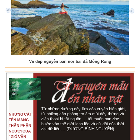
prev
next
Vẻ đẹp nguyên bản nơi bãi đá Móng Rồng
Từ những đường dây lừa đảo xuyên biên giới,
từ những căn phòng trọ ám mùi dây thừng và
NHỮNG CÁI
điện thoại bị tắt nguồn…, tôi muốn bạn đọc
TÊN MANG
bước vào thế giới lạnh lẽo và dữ dội của thời
THÂN PHẬN
đại dữ liệu,... (DƯƠNG BÌNH NGUYÊN)
NGƯỜI CỦA
"GIÓ VẪN