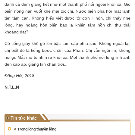
đánh cá đêm giăng kết như một thành phố nổi ngoài khơi xa. Gió
biển nồng nàn vuốt khẽ mái tóc chị. Nước biển phả hơi mát lạnh
tận tâm can. Không hiểu viết được tờ đơn li hôn, chị thấy nhẹ
lòng, hay hoàng hôn biển bao la khiến tâm hồn chị thư thái
khoáng đạt?
Có tiếng giày khẽ gõ lên bậc tam cấp phía sau. Không ngoái lại,
chị biết đó là tiếng bước chân của Phan. Chị vẫn ngồi im, không
nói gì. Mắt mở to nhìn ra khơi xa. Một thành phố nổi lung linh ánh
đèn cao áp, giăng kín chân trời...
Đồng Hới, 2018
N.T.L.N
Tin tức khác
Trong lòng thuyền lõng