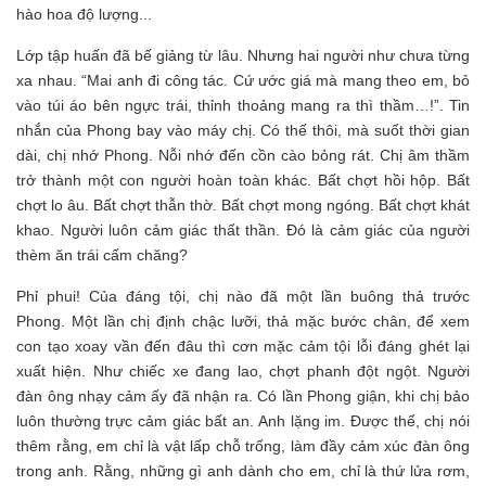
hào hoa độ lượng...
Lớp tập huấn đã bế giảng từ lâu. Nhưng hai người như chưa từng
xa nhau. “Mai anh đi công tác. Cứ ước giá mà mang theo em, bỏ
vào túi áo bên ngực trái, thỉnh thoảng mang ra thì thầm…!”. Tin
nhắn của Phong bay vào máy chị. Có thế thôi, mà suốt thời gian
dài, chị nhớ Phong. Nỗi nhớ đến cồn cào bỏng rát. Chị âm thầm
trở thành một con người hoàn toàn khác. Bất chợt hồi hộp. Bất
chợt lo âu. Bất chợt thẫn thờ. Bất chợt mong ngóng. Bất chợt khát
khao. Người luôn cảm giác thất thần. Đó là cảm giác của người
thèm ăn trái cấm chăng?
Phỉ phui! Của đáng tội, chị nào đã một lần buông thả trước
Phong. Một lần chị định chậc lưỡi, thả mặc bước chân, để xem
con tạo xoay vần đến đâu thì cơn mặc cảm tội lỗi đáng ghét lại
xuất hiện. Như chiếc xe đang lao, chợt phanh đột ngột. Người
đàn ông nhạy cảm ấy đã nhận ra. Có lần Phong giận, khi chị bảo
luôn thường trực cảm giác bất an. Anh lặng im. Được thể, chị nói
thêm rằng, em chỉ là vật lấp chỗ trống, làm đầy cảm xúc đàn ông
trong anh. Rằng, những gì anh dành cho em, chỉ là thứ lửa rơm,