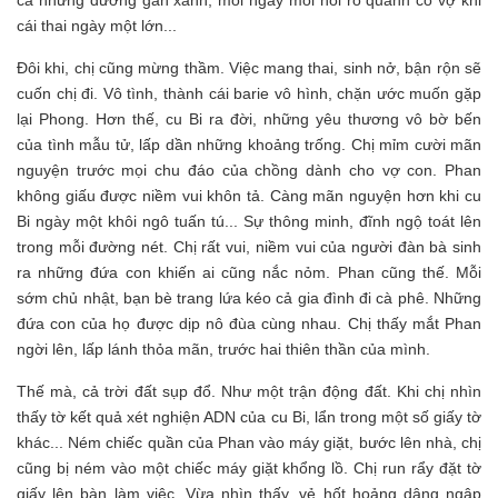
cả những đường gân xanh, mỗi ngày mỗi nổi rõ quanh cổ vợ khi
cái thai ngày một lớn...
Đôi khi, chị cũng mừng thầm. Việc mang thai, sinh nở, bận rộn sẽ
cuốn chị đi. Vô tình, thành cái barie vô hình, chặn ước muốn gặp
lại Phong. Hơn thế, cu Bi ra đời, những yêu thương vô bờ bến
của tình mẫu tử, lấp dần những khoảng trống. Chị mỉm cười mãn
nguyện trước mọi chu đáo của chồng dành cho vợ con. Phan
không giấu được niềm vui khôn tả. Càng mãn nguyện hơn khi cu
Bi ngày một khôi ngô tuấn tú... Sự thông minh, đĩnh ngộ toát lên
trong mỗi đường nét. Chị rất vui, niềm vui của người đàn bà sinh
ra những đứa con khiến ai cũng nắc nỏm. Phan cũng thế. Mỗi
sớm chủ nhật, bạn bè trang lứa kéo cả gia đình đi cà phê. Những
đứa con của họ được dịp nô đùa cùng nhau. Chị thấy mắt Phan
ngời lên, lấp lánh thỏa mãn, trước hai thiên thần của mình.
Thế mà, cả trời đất sụp đổ. Như một trận động đất. Khi chị nhìn
thấy tờ kết quả xét nghiện ADN của cu Bi, lẩn trong một số giấy tờ
khác... Ném chiếc quần của Phan vào máy giặt, bước lên nhà, chị
cũng bị ném vào một chiếc máy giặt khổng lồ. Chị run rẩy đặt tờ
giấy lên bàn làm việc. Vừa nhìn thấy, vẻ hốt hoảng dâng ngập