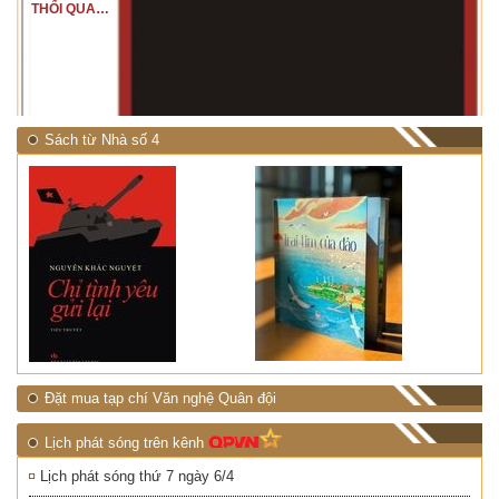
THỔI QUA
RỪNG
NHIỆT ĐỚI"
Sách từ Nhà số 4
Đặt mua tạp chí Văn nghệ Quân đội
Lịch phát sóng trên kênh
Lịch phát sóng thứ 7 ngày 6/4