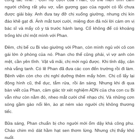
người chồng rất yêu vợ, vẫn gượng gạo của người có lỗi chưa
được giải bày. Anh đưa tay đỡ chị xuống giường, nhưng chị kín
đáo khẽ gạt đi. Ánh mắt tươi cười, miệng đon đả nói lời cám ơn vị
bác sĩ và mấy cô y tá trước hành lang. Cố không để có khoảng
trống khi chỉ một mình với Phan.
Đêm, chị bế cu Bi vào giường với Phan, còn mình ngủ với cô con
gái lớn ở phòng của nó. Phan cho thế cũng phải, vì vợ anh còn
mệt, cần yên tĩnh. Vật vã mãi, chị mới ngủ được. Khi tỉnh dậy, căn
nhà vắng tanh. Có lẽ Phan đã đưa các con đến trường rồi đi làm.
Bệnh viện còn cho chị nghỉ dưỡng thêm mấy hôm. Chị cố lấy lại
động hình cũ, thể dục, tắm rửa, rồi ăn sáng. Nhưng khi đi qua
bàn viết của Phan, cảm giác tờ xét nghiệm ADN của cha con cu Bi
vẫn như còn nằm đó, nheo mắt cười chế nhạo chị. Và những cơn
sóng gầm gào nổi lên, ào ạt ném vào người chị không thương
tiếc.
Bữa sáng, Phan chuẩn bị cho người mới ốm dậy khá công phu.
Cháo chim mỏ dát hầm hạt sen thơm lừng. Nhưng chị thấy khó
nuốt.