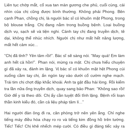
Liên tục chớp mắt, cố xua tan màn gương che phủ, cuối cùng, cái
nhìn của chị cũng được bình thường. Không phải Phong. Bên
cạnh Phan, chồng chị, là người bác sĩ có khuôn mặt Phong, trong
bộ blouse trắng. Chị đang nằm trong buồng bệnh. Loại buồng
dịch vụ, sạch sẽ và tiện nghi. Cánh tay chị đang truyền dịch, tê
dại, không thể nhúc nhích. Người chị như mất hết năng lượng,
mất hết cảm xúc...
“Chị đã tỉnh? Yên tâm rồi!”. Bác sĩ sẽ sàng nói. “May quá! Em làm
anh hết cả hồn!”. Phan nói, mừng ra mặt. Chị chưa hiểu chuyện
gì đã xảy ra, đành im lặng. Vị bác sĩ có khuôn mặt hệt Phong cúi
xuống cầm tay chị, ấn ngón tay vào dưới cổ cườm nghe mạch.
Trái tim chị chợt đập khắc khoải. Anh ta gật đầu hài lòng. Rồi kiểm
tra lần nữa ống truyền dịch, quay sang bảo Phan: “Không sao rồi!
Giờ để y tá theo dõi. Chị ấy cần tuyệt đối tĩnh lặng. Bệnh rối loạn
thần kinh kiểu đó, cần cả liệu pháp tâm lí...”
Hai người đàn ông đi ra, căn phòng trở nên yên ắng. Chỉ nghe
tiếng máy điều hòa chạy ro ro và tiếng kim đồng hồ trên tường.
Tiếc! Tiếc! Chị khẽ nhếch mép cười. Có điều gì đáng tiếc xảy ra