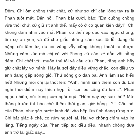
Đêm. Chị ôm chồng thật chặt, cứ như sợ chỉ cần lỏng tay ra là
Phan tuột mất. Đến nỗi, Phan bật cười, bảo: “Em cuồng chồng
vừa thôi chứ, cứ giữ rịt anh thế, mấy cô ở cơ quan kiện đấy!”. Chị
không dám nhìn vào mắt Phan, cứ thế nép đầu vào ngực chồng,
tìm sự an yên, và để che giấu những cảm xúc tội lỗi đang đè
nặng cõi tâm tư, dù có vùng vẫy cũng không thoát ra được.
Những cảm xúc mà chị có với Phong cứ cào xé dằn vặt hằng
đêm. Chị chới với, muốn thú tội và cầu cứu Phan, rằng anh hãy
giữ chặt lấy vợ mình. Hãy là sợi dây diều vững chắc, con diều vợ
anh đang gặp sóng gió. Thứ sóng gió đàn bà. Anh làm sao hiểu
hết! Nhưng môi chị lại thốt lên: “Anh, mình sinh thêm con đi. Em
nghĩ thời điểm này thích hợp rồi, con bé cũng đã lớn…”. Phan
ngạc nhiên, nói trong cơn ngái ngủ: “Hôm nay vợ sao thế? Mới
tháng trước thì bảo chờ thêm thời gian, giờ bỗng…?’’. Câu nói
của Phan, như gáo nước lạnh dội vào bếp lửa tình đang rừng rực.
Chị bất giác ê chề, co rúm người lại. Hai vợ chồng chìm vào im
lặng. Tiếng ngáy của Phan tiếp tục đều đều, nhanh chóng đưa
anh trở lại giấc say...