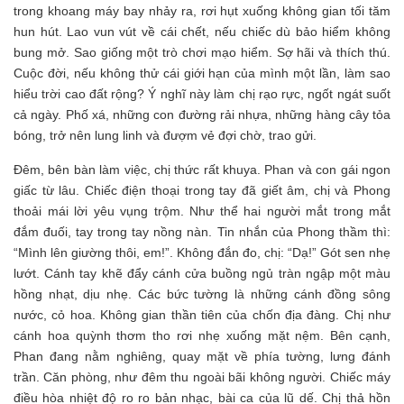
trong khoang máy bay nhảy ra, rơi hụt xuống không gian tối tăm
hun hút. Lao vun vút về cái chết, nếu chiếc dù bảo hiểm không
bung mở. Sao giống một trò chơi mạo hiểm. Sợ hãi và thích thú.
Cuộc đời, nếu không thử cái giới hạn của mình một lần, làm sao
hiểu trời cao đất rộng? Ý nghĩ này làm chị rạo rực, ngốt ngát suốt
cả ngày. Phố xá, những con đường rải nhựa, những hàng cây tỏa
bóng, trở nên lung linh và đượm vẻ đợi chờ, trao gửi.
Đêm, bên bàn làm việc, chị thức rất khuya. Phan và con gái ngon
giấc từ lâu. Chiếc điện thoại trong tay đã giết âm, chị và Phong
thoải mái lời yêu vụng trộm. Như thể hai người mắt trong mắt
đắm đuối, tay trong tay nồng nàn. Tin nhắn của Phong thầm thì:
“Mình lên giường thôi, em!”. Không đắn đo, chị: “Dạ!” Gót sen nhẹ
lướt. Cánh tay khẽ đẩy cánh cửa buồng ngủ tràn ngập một màu
hồng nhạt, dịu nhẹ. Các bức tường là những cánh đồng sông
nước, cỏ hoa. Không gian thần tiên của chốn địa đàng. Chị như
cánh hoa quỳnh thơm tho rơi nhẹ xuống mặt nệm. Bên cạnh,
Phan đang nằm nghiêng, quay mặt về phía tường, lưng đánh
trần. Căn phòng, như đêm thu ngoài bãi không người. Chiếc máy
điều hòa nhiệt độ ro ro bản nhạc, bài ca của lũ dế. Chị thả hồn