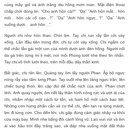
cùng mây gió và ánh trăng dịu hồng mơn man. Mặt điện thoại
chấp chới dòng tin: “Cho anh hôn cái?”. “Dạ” “Anh hôn mắt... hôn
môi... hôn cái cổ cao…?”. “Dạ” “Anh hôn ngực...?”. “Dạ” “Anh
xuống dưới… anh hôn…”.
Người chị như hòn than. Chín lịm. Tay chị run rẩy lần cởi váy
xống. Lần đầu tiên trong đời, chị tự cởi váy xống. Chị ngắm cơ
thể chắc lẳn gái một con của mình dưới ánh đèn hồng. Người nổi
da gà trên từng mi li mét, nơi môi Phong lướt nhẹ theo tin nhắn.
Tay chị vô tình lướt theo, trên mỗi đầu dây thần kinh.
Bất giác, chị rên lên. Quàng tay ôm lấy người Phan. Ấp bộ ngực
nóng rẫy vào tấm lưng Phan. Tay vuốt nhẹ lên tảng ngực trần, lên
chiếc bụng thon, lên cặp đùi dế chắc nịch của anh. Phan chợt
tỉnh. Anh quay người, ôm riết lấy thân hình nóng rực và ướt át của
chị, nhấm nháp một cách từ tốn, và ham hố một cách bạo liệt.
Những cơn hưng phấn cắn xé cơ thể chị, đến tan ra từng mảnh,
lịm đi từng cơn. Cho đến khi, chị gặp đúng cảm giác nhảy ra khỏi
cửa máy bay. Mình nhẹ bẩng đôi cánh lông vũ. Lao vun vút và êm
ái vào bầu trời đầy trăng sao, và đáp nhẹ xuống mặt đất thảo