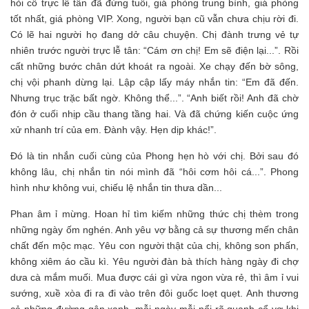
hỏi cô trực lễ tân đã đứng tuổi, giá phòng trung bình, giá phòng
tốt nhất, giá phòng VIP. Xong, người bạn cũ vẫn chưa chịu rời đi.
Có lẽ hai người họ đang dở câu chuyện. Chị đành trưng vẻ tự
nhiên trước người trực lễ tân: “Cám ơn chị! Em sẽ điện lại...”. Rồi
cất những bước chân dứt khoát ra ngoài. Xe chạy đến bờ sông,
chị vội phanh dừng lại. Lập cập lấy máy nhắn tin: “Em đã đến.
Nhưng trục trặc bất ngờ. Không thể...”. “Anh biết rồi! Anh đã chờ
đón ở cuối nhịp cầu thang tầng hai. Và đã chứng kiến cuộc ứng
xử nhanh trí của em. Đành vậy. Hẹn dịp khác!”.
Đó là tin nhắn cuối cùng của Phong hẹn hò với chị. Bởi sau đó
không lâu, chị nhắn tin nói mình đã “hôi cơm hôi cá...”. Phong
hình như không vui, chiếu lệ nhắn tin thưa dần...
Phan âm ỉ mừng. Hoan hỉ tìm kiếm những thức chị thèm trong
những ngày ốm nghén. Anh yêu vợ bằng cả sự thương mến chân
chất đến mộc mạc. Yêu con người thật của chị, không son phấn,
không xiêm áo cầu kì. Yêu người đàn bà thích hàng ngày đi chợ
dưa cà mắm muối. Mua được cái gì vừa ngon vừa rẻ, thì âm ỉ vui
sướng, xuề xòa đi ra đi vào trên đôi guốc loẹt quẹt. Anh thương