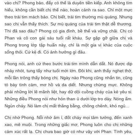
vào chị? Phong bảo, đấy có thể là duyên tiền kiếp. Anh không tìm
hiểu, không cần biết chị thế nào, hoàn cảnh ra sao. Chỉ một mực
theo trái tim mách bảo. Chị biết, trái tim thường mù quáng. Nhưng
sao chị vẫn thấy thích. Sự mù quáng của trái tim thật dễ thương.
Thì đã sao đâu? Phong có gia đình, bề thế và vững chãi. Chị có
Phan và cô con gái sáu tuổi rất kháu. Sự gặp gỡ giữa chị và
Phong trong lớp tập huấn này, chỉ là một gia vị khác của cuộc
sống thôi. Cứ kệ đi. Có ảnh hưởng gì đâu.
Phong nói, anh cứ theo bước trái tim mình dẫn dắt. Nó được dịp
nhảy nhót, tung tẩy như tuổi mới lớn. Đôi khi, anh thấy nghẹt thở,
mỗi lần trông thấy bóng chị. Ngày nào Phong cũng nhắn tin, cũng
tỏ bày tình cảm, mơ hồ và da diết. Nhưng chừng mực. Không
phải những lời lẽ mãnh liệt, hay dữ dội cuồng cháy của kẻ yêu si.
Những điều Phong nói như hòn than ủ dưới lớp tro dày. Nóng ấm.
Ngún cháy. Nó làm chị mất thăng bằng, chông chênh, khó ngủ...
Chị nhớ Phong. Nỗi nhớ âm ỉ, đốt cháy mọi tâm tưởng, đến xanh
xao, mê muội. Trong những giấc mơ, Phong luôn cho chị những
cảm xúc rất lạ. Chị chưa bao giờ có như vậy với Phan. Tình yêu,