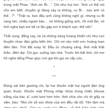
trong mắt Phan: “Anh xin lỗi…”. Chị như hụt hơi: “Anh có thể nói
cho em biết, chuyện gì đang xảy ra không, cu Bi… sao anh có
thể…?”. “Thật ra, ban đầu anh cũng không nghĩ gì, nhưng cu Bi
càng lớn, nhiều người bảo… nó không giống anh, rồi một lần, vô
tình nghe bạn em kể có lần gặp em ở khách sạn, thế nên”.
Thất vọng, đắng cay, và cả những bàng hoàng khiến chị như con
thuyền chao đảo giữa biển lớn. Chị rơi vào một cơn hoảng loạn
điên đảo. Trời đất xoay tít. Đầu óc choáng váng. Ánh mắt thất
thần, điên dại. Chị gục xuống sàn nhà. Trước khi bất tỉnh, chị mơ
hồ nghe tiếng Phan giục con gái lớn gọi xe cấp cứu...
*
* *
Đứng sát bên giường chị, lại hai khuôn mặt hai người đàn ông
quen thuộc. Khuôn mặt Phong nhập nhòa trong chiếc blouse
trắng của bác sĩ, cười tươi hơn hớn. Anh chìa cho chị tờ giấy ra
viện, bảo: “Mọi chỉ số sức khỏe của em đều rất tốt. Yên tâm mà
công tác nhé!”. Còn nụ cười của Phan, cố thể hiện tình cảm