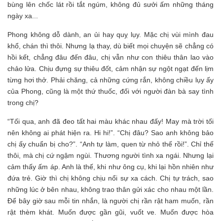
bùng lên chốc lát rồi tắt ngúm, không đủ sưởi ấm những tháng
ngày xa...
Phong không dỗ dành, an ủi hay quỵ lụy. Mặc chị vùi mình đau
khổ, chán thì thôi. Nhưng lạ thay, dù biết mọi chuyện sẽ chẳng có
hồi kết, chẳng đâu đến đâu, chị vẫn như con thiêu thân lao vào
chảo lửa. Chịu đựng sự thiêu đốt, cảm nhận sự ngột ngạt đến lịm
từng hơi thở. Phải chăng, cả những cứng rắn, không chiều lụy ấy
của Phong, cũng là một thứ thuốc, đối với người đàn bà say tình
trong chị?
“Tối qua, anh đã đeo tất hai màu khác nhau đấy! May mà trời tối
nên không ai phát hiện ra. Hi hi!”. “Chị đâu? Sao anh không bảo
chị ấy chuẩn bị cho?”. “Anh tự làm, quen từ nhỏ thế rồi!”. Chỉ thế
thôi, mà chị cứ ngậm ngùi. Thương người tình xa ngái. Nhưng lại
cảm thấy ấm áp. Anh là thế, khi như ông cụ, khi lại hồn nhiên như
đứa trẻ. Giờ thì chị không chịu nổi sự xa cách. Chị tự trách, sao
những lúc ở bên nhau, không trao thân gửi xác cho nhau một lần.
Để bây giờ sau mỗi tin nhắn, là người chị rần rật ham muốn, rần
rật thèm khát. Muốn được gần gũi, vuốt ve. Muốn được hòa