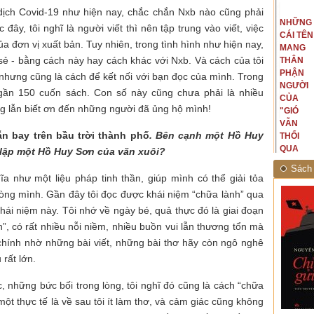
t văn là
Là người đi dọc biên giới phía
 dịch Covid-19 như hiện nay, chắc chắn Nxb nào cũng phải
NGUYÊN
NHỮNG
ấu, một
Bắc, tôi có thế mạnh khi hình
ây, tôi nghĩ là người viết thì nên tập trung vào viết, việc
MẪU
CÁI TÊN
hế giới từ
dung, mở ra không gian của giai
ủa đơn vị xuất bản. Tuy nhiên, trong tình hình như hiện nay,
CỦA TÔI
MANG
hà văn tự
đoạn lịch sử đó... (PHẠM VÂN
 sẻ - bằng cách này hay cách khác với Nxb. Và cách của tôi
LÀ
THÂN
eo ý mình...
ANH)
NHỮNG
PHẬN
nhưng cũng là cách để kết nối với bạn đọc của mình. Trong
NGƯỜI
NGƯỜI
gần 150 cuốn sách. Con số này cũng chưa phải là nhiều
ĐÃ PHẤT
CỦA
ng lẫn biết ơn đến những người đã ủng hộ mình!
CAO CỜ
"GIÓ
HỒNG
VẪN
n bay trên bầu trời thành phố
. Bên cạnh một Hồ Huy
THÁNG
THỔI
TÁM
QUA
 lập một Hồ Huy Sơn của văn xuôi?
NĂM
RỪNG
Sách 
1945
NHIỆT
ĩa như một liệu pháp tinh thần, giúp mình có thể giải tỏa
ĐỚI"
òng mình. Gần đây tôi đọc được khái niệm “chữa lành” qua
 khái niệm này. Tôi nhớ về ngày bé, quả thực đó là giai đoạn
”, có rất nhiều nỗi niềm, nhiều buồn vui lẫn thương tổn mà
 chính nhờ những bài viết, những bài thơ hãy còn ngô nghê
 rất lớn.
, những bức bối trong lòng, tôi nghĩ đó cũng là cách “chữa
một thực tế là về sau tôi ít làm thơ, và cảm giác cũng không