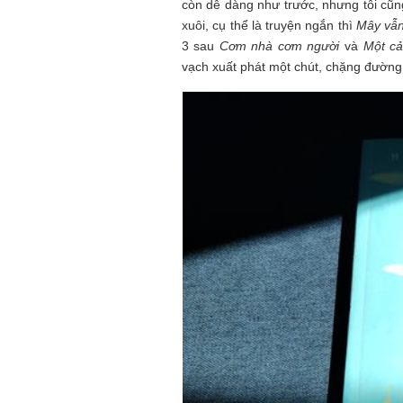
còn dễ dàng như trước, nhưng tôi cũn
xuôi, cụ thể là truyện ngắn thì
Mây vẫn
3 sau
Cơm nhà cơm người
và
Một cả
vạch xuất phát một chút, chặng đường p