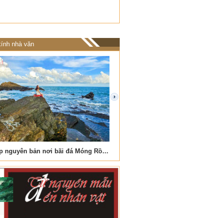
ính nhà văn
next
Vẻ đẹp nguyên bản nơi bãi đá Móng Rồng
Nơi biển xanh vỗ về đá cuộ