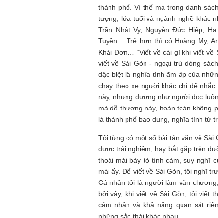
thành phố. Vì thế mà trong danh sách 
tượng, lứa tuổi và ngành nghề khác 
Trần Nhật Vy, Nguyễn Đức Hiệp, H
Tuyền… Trẻ hơn thì có Hoàng My, A
Khải Đơn… “Viết về cái gì khi viết về
viết về Sài Gòn - ngoại trừ dòng sác
đặc biệt là nghĩa tình ấm áp của nh
chạy theo xe người khác chỉ để nhắc “
này, nhưng dường như người đọc luôn
mà dễ thương này, hoàn toàn không p
là thành phố bao dung, nghĩa tình từ tr
Tôi từng có một số bài tản văn về Sà
được trải nghiệm, hay bắt gặp trên đư
thoải mái bày tỏ tình cảm, suy nghĩ c
mái ấy. Để viết về Sài Gòn, tôi nghĩ t
Cá nhân tôi là người làm văn chương
bởi vậy, khi viết về Sài Gòn, tôi viế
cảm nhận và khả năng quan sát riên
những sắc thái khác nhau.