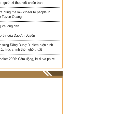
người đi theo vết chiến tranh
rs bring the law closer to people in
e Tuyen Quang
 về lòng dân
ự thi của Đào An Duyên
rương Đăng Dung: Ý niệm hiện sinh
cấu trúc chỉnh thể nghệ thuật
ooker 2026: Cảm động, kì dị và phức