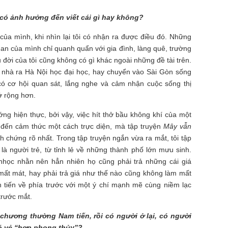
 có ảnh hưởng đến viết cái gì hay không?
p của mình, khi nhìn lại tôi có nhận ra được điều đó. Những
an của mình chỉ quanh quẩn với gia đình, làng quê, trường
 đời của tôi cũng không có gì khác ngoài những đề tài trên.
uê nhà ra Hà Nội học đại học, hay chuyển vào Sài Gòn sống
 có cơ hội quan sát, lắng nghe và cảm nhận cuộc sống thị
ở rộng hơn.
ng hiện thực, bởi vậy, việc hít thở bầu không khí của một
 đến cảm thức một cách trực diện, mà tập truyện
Mây vẫn
h chứng rõ nhất. Trong tập truyện ngắn vừa ra mắt, tôi tập
là người trẻ, từ tỉnh lẻ về những thành phố lớn mưu sinh.
nhọc nhằn nên hẳn nhiên họ cũng phải trả những cái giá
mất mát, hay phải trả giá như thế nào cũng không làm mất
n tiến về phía trước với một ý chí mạnh mẽ cùng niềm lạc
trước mắt.
chương thường Nam tiến, rồi có người ở lại, có người
có vẻ “hợp phong thủy”?