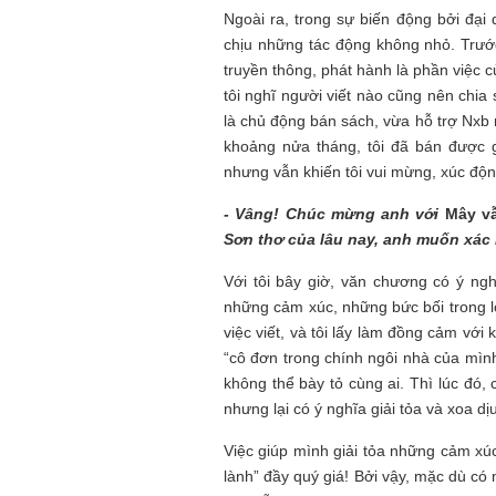
Tôi từng hình dung viế
Ngoài ra, trong sự biến động bởi đại
NHỮNG
công việc của sự hư c
chịu những tác động không nhỏ. Trước đ
NGƯỜI
hành trình phác dựng t
truyền thông, phát hành là phần việc c
TÔI GẶP,
trí tưởng tượng, nơi n
tôi nghĩ người viết nào cũng nên chia
NHỮNG
do tạo hình mọi thứ th
CHUYỆN
(TRẦN THỊ TÚ NGỌC)
là chủ động bán sách, vừa hỗ trợ Nxb 
TÔI VIẾT
khoảng nửa tháng, tôi đã bán được 
nhưng vẫn khiến tôi vui mừng, xúc độ
- Vâng! Chúc mừng anh với
Mây vẫ
Sơn thơ của lâu nay, anh muốn xác
Với tôi bây giờ, văn chương có ý ngh
những cảm xúc, những bức bối trong l
việc viết, và tôi lấy làm đồng cảm với
“cô đơn trong chính ngôi nhà của mình
không thể bày tỏ cùng ai. Thì lúc đó,
nhưng lại có ý nghĩa giải tỏa và xoa dịu
Việc giúp mình giải tỏa những cảm xúc
lành” đầy quý giá! Bởi vậy, mặc dù có 