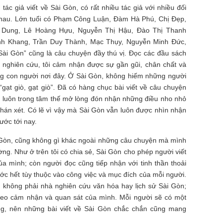
tác giả viết về Sài Gòn, có rất nhiều tác giả với nhiều đối
nhau. Lớn tuổi có Phạm Công Luận, Đàm Hà Phú, Chị Đẹp,
ạ Dung, Lê Hoàng Hựu, Nguyễn Thị Hậu, Đào Thị Thanh
nh Khang, Trần Duy Thành, Mạc Thụy, Nguyễn Minh Đức,
 Sài Gòn” cũng là câu chuyện đầy thú vị. Đọc các đầu sách
h nghiên cứu, tôi cảm nhận được sự gần gũi, chân chất và
ững con người nơi đây. Ở Sài Gòn, không hiếm những người
gạt giò, gạt giò”. Đã có hàng chục bài viết về câu chuyện
 luôn trong tâm thế mở lòng đón nhận những điều nho nhỏ
hán xét. Có lẽ vì vậy mà Sài Gòn vẫn luôn được nhìn nhận
ước tới nay.
i Gòn, cũng không gì khác ngoài những câu chuyện mà mình
ờng. Như ở trên tôi có chia sẻ, Sài Gòn cho phép người viết
ủa mình; còn người đọc cũng tiếp nhận với tinh thần thoải
rước hết tùy thuộc vào công việc và mục đích của mỗi người.
, không phải nhà nghiên cứu văn hóa hay lịch sử Sài Gòn;
t theo cảm nhận và quan sát của mình. Mỗi người sẽ có một
g, nên những bài viết về Sài Gòn chắc chắn cũng mang