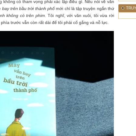
g không có tham vọng phải xác lập điều gì. Nếu nói về văn
TRUY
 bay trên bầu trời thành phố
mới chỉ là tập truyện ngắn thứ
nh không có trên phim
. Tôi nghĩ, với văn xuôi, tôi vừa rời
hía trước vẫn còn rất dài để tôi phải cố gắng và nỗ lực.