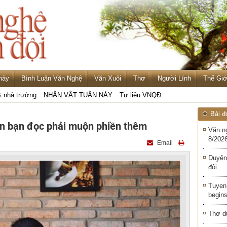
hảy
Bình Luận Văn Nghệ
Văn Xuôi
Thơ
Người Lính
Thế Giớ
& nhà trường
NHÂN VẬT TUẦN NÀY
Tư liệu VNQĐ
Bài đ
n bạn đọc phải muộn phiền thêm
Văn n
8/2026
Email
Duyên
đội
Tuyen 
begins
Thơ d