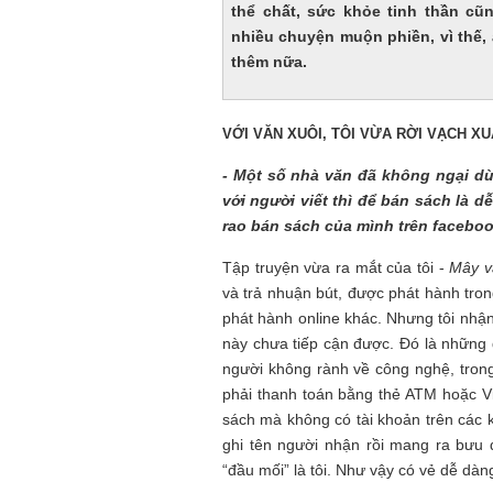
thể chất, sức khỏe tinh thần c
nhiều chuyện muộn phiền, vì thế
thêm nữa.
VỚI VĂN XUÔI, TÔI VỪA RỜI VẠCH X
- Một số nhà văn đã không ngại d
với người viết thì để bán sách là d
rao bán sách của mình trên faceb
Tập truyện vừa ra mắt của tôi -
Mây v
và trả nhuận bút, được phát hành tro
phát hành online khác. Nhưng tôi nhậ
Mùa xanh
này chưa tiếp cận được. Đó là những
người không rành về công nghệ, trong
phải thanh toán bằng thẻ ATM hoặc Vi
sách mà không có tài khoản trên các k
ghi tên người nhận rồi mang ra bưu 
“đầu mối” là tôi. Như vậy có vẻ dễ dàn