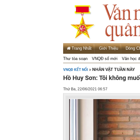
Trang Nhất
Giới Thiệu
Dòng C
Thư tòa soạn
VNQĐ số mới
Văn học 
NHÂN VẬT TUẦN NÀY
VNQĐ KẾT NỐI
Hồ Huy Sơn: Tôi không muố
Thứ Ba, 22/06/2021 06:57