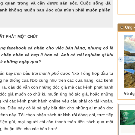
ũng quan trọng và cần được săn sóc. Cuộc sống đã
, anh không muốn bạn đọc của mình phải muộn phiền
Ống k
UẤT PHÁT MỘT CHÚT
ùng facebook cá nhân cho việc bán hàng, nhưng có lẽ
ễ chấp nhận và hợp lí hơn cả. Anh có trải nghiệm gì khi
prev
ook những ngày qua?
ẫn bay trên bầu trời thành phố
được Nxb Tổng hợp đầu tư
ng hệ thống của Nxb cũng như trên các cửa hàng, các kênh
n ra, đâu đó vẫn còn những độc giả mà các kênh phát hành
 Tam Cốc
Lẫm liệt Hải Vân quan
 độc giả muốn có chữ kí, muốn ủng hộ tác giả, hoặc những
 khi các kênh phát hành online yêu cầu phải có tài khoản,
sa. Điều này có lẽ sẽ gây bất tiện cho những ai muốn đọc
ênh này. Tôi chọn nhận sách từ Nxb rồi đóng gói, trực tiếp
điện gửi, mọi người chỉ cần thanh toán tiền sách qua một
g, thuận tiện cho các bên hơn!