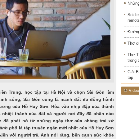
Những 
Soldie
remot
Đường
Thơ d
Thơ T
trong 
Giải B
tạp
Video
miền Trung, học tập tại Hà Nội và chọn Sài Gòn làm
sinh sống, Sài Gòn cũng là mảnh đất đã đồng hành
ơng của Hồ Huy Sơn. Hòa vào nhịp đập của thành
nhiệt thành của đất và người nơi đây đã phần nào
 đã phát nở từ những ngày thơ của chàng trai xứ
hành phố
là tập truyện ngắn mới nhất của Hồ Huy Sơn
đến với người trẻ. Anh nói rằng, bên cạnh sức khỏe