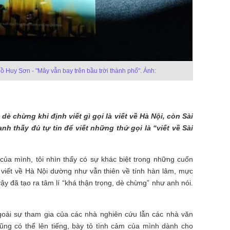
ồ Huy Sơn - "Mây vẫn bay trên bầu trời thành phố". Ảnh:
 dè chừng khi định viết gì gọi là viết về Hà Nội, còn Sài
nh thấy đủ tự tin để viết những thứ gọi là “viết về Sài
của mình, tôi nhìn thấy có sự khác biệt trong những cuốn
 viết về Hà Nội dường như vẫn thiên về tính hàn lâm, mực
ậy đã tạo ra tâm lí “khá thận trọng, dè chừng” như anh nói.
Ngoài sự tham gia của các nhà nghiên cứu lẫn các nhà văn
cũng có thể lên tiếng, bày tỏ tình cảm của mình dành cho