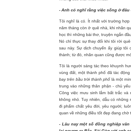
- Anh có nghĩ rằng việc sống ở đâu
Tôi nghĩ là có. Ít nhất với trường hợ
năm tháng còn ở quê nhà, khi nhãn qu
học thì những bài thơ, truyện ngắn đầu
Nó chỉ thực sự thay đổi khi tôi rời q
sau này. Sự dịch chuyển ấy giúp tôi
thành; từ đó, nhãn quan cũng được m
Tôi là người sáng tác theo khuynh hướ
vùng đất, một thành phố đã tác động
bay trên bầu trời thành phố
là một min
trung vào những thân phận - chủ yếu 
Công việc mưu sinh lắm bất trắc và 
không nhỏ. Tuy nhiên, dẫu có những 
đi phẩm chất yêu đời, yêu người; luô
quan về những điều tốt đẹp đang chờ 
- Lâu nay một số đồng nghiệp văn 
lại ngược ra Bắc. Sài Gòn với anh 