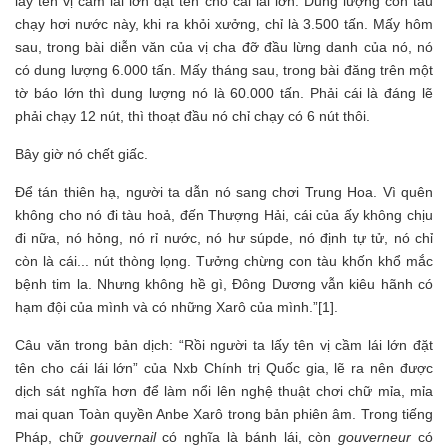
lấy tên vị cầm lái lớn đặt tên cho cái lái lớn. Dung lượng con tàu
chạy hơi nước này, khi ra khỏi xưởng, chỉ là 3.500 tấn. Mấy hôm
sau, trong bài diễn văn của vị cha đỡ đầu lừng danh của nó, nó
có dung lượng 6.000 tấn. Mấy tháng sau, trong bài đăng trên một
tờ báo lớn thì dung lượng nó là 60.000 tấn. Phải cái là đáng lẽ
phải chạy 12 nút, thì thoạt đầu nó chỉ chạy có 6 nút thôi.
Bây giờ nó chết giấc.
Để tán thiên hạ, người ta dẫn nó sang chơi Trung Hoa. Vì quên
không cho nó đi tàu hoả, đến Thượng Hải, cái của ấy không chịu
đi nữa, nó hỏng, nó rỉ nước, nó hư súpde, nó định tự tử, nó chỉ
còn là cái... nút thòng lọng. Tưởng chừng con tàu khốn khổ mắc
bệnh tim la. Nhưng không hề gì, Đông Dương vẫn kiêu hãnh có
hạm đội của mình và có những Xarô của mình.”[1].
Câu văn trong bản dịch: “Rồi người ta lấy tên vị cầm lái lớn đặt
tên cho cái lái lớn” của Nxb Chính trị Quốc gia, lẽ ra nên được
dịch sát nghĩa hơn để làm nổi lên nghệ thuật chơi chữ mỉa, mỉa
mai quan Toàn quyền Anbe Xarô trong bản phiên âm. Trong tiếng
Pháp, chữ
gouvernail
có nghĩa là bánh lái, còn
gouverneur
có