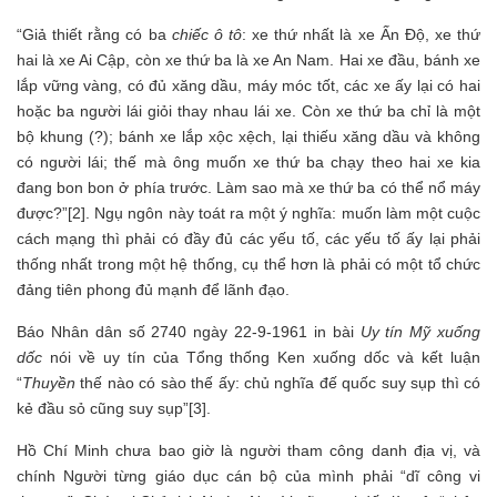
“Giả thiết rằng có ba
chiếc ô tô
: xe thứ nhất là xe Ấn Độ, xe thứ
hai là xe Ai Cập, còn xe thứ ba là xe An Nam. Hai xe đầu, bánh xe
lắp vững vàng, có đủ xăng dầu, máy móc tốt, các xe ấy lại có hai
hoặc ba người lái giỏi thay nhau lái xe. Còn xe thứ ba chỉ là một
bộ khung (?); bánh xe lắp xộc xệch, lại thiếu xăng dầu và không
có người lái; thế mà ông muốn xe thứ ba chạy theo hai xe kia
đang bon bon ở phía trước. Làm sao mà xe thứ ba có thể nổ máy
được?”[2]. Ngụ ngôn này toát ra một ý nghĩa: muốn làm một cuộc
cách mạng thì phải có đầy đủ các yếu tố, các yếu tố ấy lại phải
thống nhất trong một hệ thống, cụ thể hơn là phải có một tổ chức
đảng tiên phong đủ mạnh để lãnh đạo.
Báo Nhân dân số 2740 ngày 22-9-1961 in bài
Uy tín Mỹ xuống
dốc
nói về uy tín của Tổng thống Ken xuống dốc và kết luận
“
Thuyền
thế nào có sào thế ấy: chủ nghĩa đế quốc suy sụp thì có
kẻ đầu sỏ cũng suy sụp”[3].
Hồ Chí Minh chưa bao giờ là người tham công danh địa vị, và
chính Người từng giáo dục cán bộ của mình phải “dĩ công vi