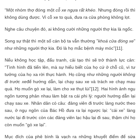
“Một nhóm thợ đóng một
cỗ xe ngựa rất khéo
. Nhưng đóng rồi thì
không dùng được. Vì cỗ xe to quá, đưa ra cửa phòng không lọt.
Nghe câu chuyện đó, ai không cười những người thợ kia là ngốc.
Song sự thật thì một số cán bộ ta vẫn thường "
khoá cửa đóng xe
"
như những người thợ kia. Đó là họ mắc bệnh máy móc”[11].
Nếu không học tập, đấu tranh, cải tạo thì sẽ trở thành lực cản:
“Tình hình đã tiến lên, mà sự hiểu biết của họ cứ ở chỗ cũ, vì tư
tưởng của họ xa rời thực hành. Họ cũng như những người
không
đi trước xe
để hướng dẫn, lại chạy sau xe và trách xe chạy mau
quá. Họ muốn gò xe lại, làm cho xe thụt lùi”[12]. Hai hình ảnh ngụ
ngôn tương phản nhau làm bật ra cái phi lý: người hướng dẫn lại
chạy sau xe. Nhân dân có câu: đảng viên đi trước làng nước theo
sau, ở ngụ ngôn của Bác Hồ đưa ra lại ngược lại: “cái xe” làng
nước lại đi trước còn các đảng viên lạc hậu lại đi sau, thậm chí họ
còn muốn “gò xe lại”.
Mục đích của phê bình là vạch ra những khuyết điểm để sửa