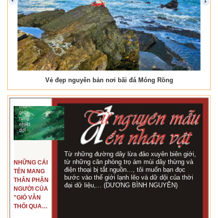
prev
next
Vẻ đẹp nguyên bản nơi bãi đá Móng Rồng
Từ những đường dây lừa đảo xuyên biên giới,
từ những căn phòng trọ ám mùi dây thừng và
NHỮNG CÁI
điện thoại bị tắt nguồn…, tôi muốn bạn đọc
TÊN MANG
bước vào thế giới lạnh lẽo và dữ dội của thời
THÂN PHẬN
đại dữ liệu,... (DƯƠNG BÌNH NGUYÊN)
NGƯỜI CỦA
"GIÓ VẪN
THỔI QUA
RỪNG