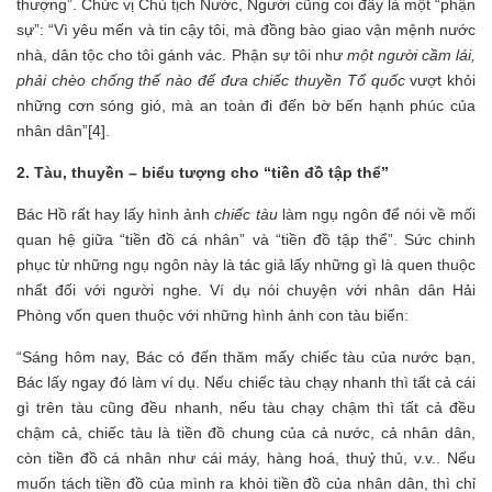
thượng”. Chức vị Chủ tịch Nước, Người cũng coi đấy là một “phận
sự”: “Vì yêu mến và tin cậy tôi, mà đồng bào giao vận mệnh nước
nhà, dân tộc cho tôi gánh vác. Phận sự tôi như
một người cầm lái,
phải chèo chống thế nào để đưa chiếc thuyền Tổ quốc
vượt khỏi
những cơn sóng gió, mà an toàn đi đến bờ bến hạnh phúc của
nhân dân”[4].
2. Tàu, thuyền – biểu tượng cho “tiền đồ tập thể”
Bác Hồ rất hay lấy hình ảnh
chiếc tàu
làm ngụ ngôn để nói về mối
quan hệ giữa “tiền đồ cá nhân” và “tiền đồ tập thể”. Sức chinh
phục từ những ngụ ngôn này là tác giả lấy những gì là quen thuộc
nhất đối với người nghe. Ví dụ nói chuyện với nhân dân Hải
Phòng vốn quen thuộc với những hình ảnh con tàu biển:
“Sáng hôm nay, Bác có đến thăm mấy chiếc tàu của nước bạn,
Bác lấy ngay đó làm ví dụ. Nếu chiếc tàu chạy nhanh thì tất cả cái
gì trên tàu cũng đều nhanh, nếu tàu chạy chậm thì tất cả đều
chậm cả, chiếc tàu là tiền đồ chung của cả nước, cả nhân dân,
còn tiền đồ cá nhân như cái máy, hàng hoá, thuỷ thủ, v.v.. Nếu
muốn tách tiền đồ của mình ra khỏi tiền đồ của nhân dân, thì chỉ