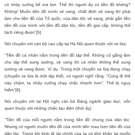
có nhảy xuống bể mà bơi. Thế thì người ấy có tiền đồ không?
Không! Muốn tiền đồ mình vẻ vang, nhất định vẻ vang thì phải
làm cho tiền đồ của Tổ quốc, của dân tộc vẻ vang, phải gắn liền
tiền đồ của mình với tiền đồ dân tộc, tiền đồ giai cấp, không thể
tách riêng được”[5].
Nói chuyện với cán bộ cao cấp tại Hà Nội quen thuộc với xe lửa:
“Tiền đồ cá nhân nằm trong tiền đồ tập thể. Không cố gắng làm
cho tập thể sung sướng, vẻ vang thì cá nhân không thể sung
sướng vẻ vang được. Ví dụ: Trong một chuyến xe lửa đang chạy
(chuyến xe lửa là một tập thể), có người nghĩ rằng: "Cùng đi thế
này chậm, ta nhảy xuống chạy chắc nhanh hơn". Thế là nguy
hiểm”[6].
Nói chuyện với tại Hội nghị cán bộ Đảng ngành giáo dục, vốn
quen thuộc với những chiếc tàu điện (thời ấy):
“Tiền đồ của mỗi người nằm trong tiền đồ chung của dân tộc.
Nhưng có người muốn tiền đồ của mình tiến mau hơn tiền đồ của
dân tộc. Trong khi kinh tế tài chính của ta có khó khăn lại muốn