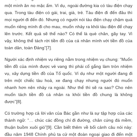
một mình ăn no mặc ấm. Ví dụ, ngoài đường kia có tàu điện chạy
qua. Trong tàu điện có gái, trai, già, trẻ. Tàu điện đi đến đâu thì
mọi người đi đến đó. Nhưng có người nói tàu điện chạy chậm quá
muốn riêng mình đi cho mau, muốn nhảy ra khỏi tàu điện để chạy
lên trước. Kết quả sẽ thế nào? Có thể là què chân, gãy tay. Vì
vậy, không thể tách rời tiền đồ của cá nhân mình với tiền đồ của
toàn dân, toàn Đảng”[7].
Người xác định nhiệm vụ riêng nằm trong nhiệm vụ chung: “Muốn
tiền đồ của mình được vẻ vang thì phải cố gắng làm tròn nhiệm
vụ, xây dựng tiền đồ của Tổ quốc. Ví dụ như một người đang đi
trên một chiếc tàu hoả, xe đang chạy nhưng người đó muốn
nhanh hơn nên nhảy ra ngoài. Như thế thì sẽ ra sao? Cho nên
muốn tách tiền đồ cá nhân ra khỏi tiền đồ chung là không
được”[8].
Có trường hợp cả lời văn của Bác gần như là sự tập hợp của các
thành ngữ: “… chúc các đồng chí đi đường, chân cứng đá mềm,
thuận buồm xuôi gió”[9]. Cần biết thêm về bối cảnh câu nói này:
đầu năm 1948 Chính phủ ta cử một đoàn ngoại giao đi đến một