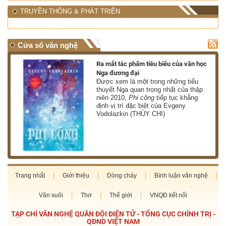
TRUYỀN THÔNG & PHÁT TRIỂN
Cửa sổ văn nghệ
nh
Ra mắt tác phẩm tiêu biểu của văn học
Nga đương đại
g
Được xem là một trong những tiểu
thuyết Nga quan trọng nhất của thập
niên 2010,
Phi công
tiếp tục khẳng
định vị trí đặc biệt của Evgeny
Vodolazkin (THÙY CHI)
Trang nhất
Giới thiệu
Dòng chảy
Bình luận văn nghệ
Văn xuôi
Thơ
Thế giới
VNQĐ kết nối
TẠP CHÍ VĂN NGHỆ QUÂN ĐỘI ĐIỆN TỬ - TỔNG CỤC CHÍNH TRỊ -
QĐND VIỆT NAM