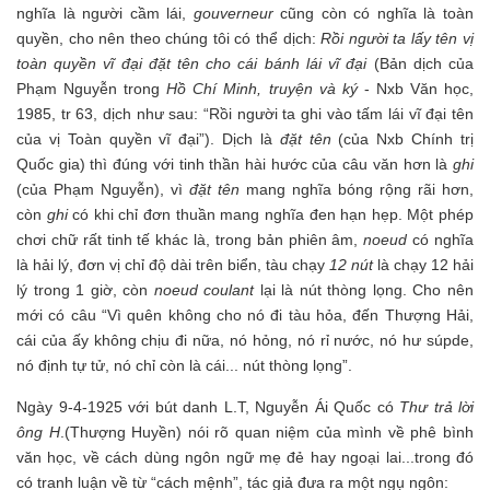
nghĩa là người cầm lái,
gouverneur
cũng còn có nghĩa là toàn
quyền, cho nên theo chúng tôi có thể dịch:
Rồi người ta lấy tên vị
toàn quyền vĩ đại đặt tên cho cái bánh lái vĩ đại
(Bản dịch của
Phạm Nguyễn trong
Hồ Chí Minh, truyện và ký
- Nxb Văn học,
1985, tr 63, dịch như sau: “Rồi người ta ghi vào tấm lái vĩ đại tên
của vị Toàn quyền vĩ đại”). Dịch là
đặt tên
(của Nxb Chính trị
Quốc gia) thì đúng với tinh thần hài hước của câu văn hơn là
ghi
(của Phạm Nguyễn), vì
đặt tên
mang nghĩa bóng rộng rãi hơn,
còn
ghi
có khi chỉ đơn thuần mang nghĩa đen hạn hẹp. Một phép
chơi chữ rất tinh tế khác là, trong bản phiên âm,
noeud
có nghĩa
là hải lý, đơn vị chỉ độ dài trên biển, tàu chạy
12 nút
là chạy 12 hải
lý trong 1 giờ, còn
noeud coulant
lại là nút thòng lọng. Cho nên
mới có câu “Vì quên không cho nó đi tàu hỏa, đến Thượng Hải,
cái của ấy không chịu đi nữa, nó hỏng, nó rỉ nước, nó hư súpde,
nó định tự tử, nó chỉ còn là cái... nút thòng lọng”.
Ngày 9-4-1925 với bút danh L.T, Nguyễn Ái Quốc có
Thư trả lời
ông H
.(Thượng Huyền) nói rõ quan niệm của mình về phê bình
văn học, về cách dùng ngôn ngữ mẹ đẻ hay ngoại lai...trong đó
có tranh luận về từ “cách mệnh”, tác giả đưa ra một ngụ ngôn: