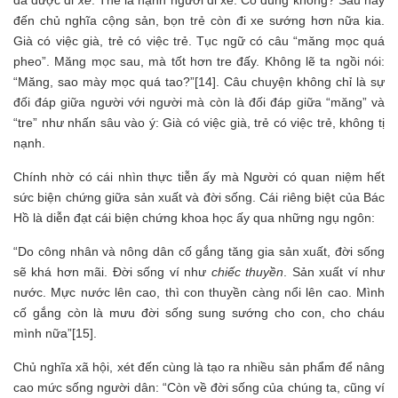
đã được đi
xe
. Thế là nạnh người đi xe. Có đúng không? Sau này
đến chủ nghĩa cộng sản, bọn trẻ còn đi xe sướng hơn nữa kia.
Già có việc già, trẻ có việc trẻ. Tục ngữ có câu “măng mọc quá
pheo”. Măng mọc sau, mà tốt hơn tre đấy. Không lẽ ta ngồi nói:
“Măng, sao mày mọc quá tao?”[14]. Câu chuyện không chỉ là sự
đối đáp giữa người với người mà còn là đối đáp giữa “măng” và
“tre” như nhấn sâu vào ý: Già có việc già, trẻ có việc trẻ, không tị
nạnh.
Chính nhờ có cái nhìn thực tiễn ấy mà Người có quan niệm hết
sức biện chứng giữa sản xuất và đời sống. Cái riêng biệt của Bác
Hồ là diễn đạt cái biện chứng khoa học ấy qua những ngụ ngôn:
“Do công nhân và nông dân cố gắng tăng gia sản xuất, đời sống
sẽ khá hơn mãi. Đời sống ví như
chiếc thuyền
. Sản xuất ví như
nước. Mực nước lên cao, thì con thuyền càng nổi lên cao. Mình
cố gắng còn là mưu đời sống sung sướng cho con, cho cháu
mình nữa”[15].
Chủ nghĩa xã hội, xét đến cùng là tạo ra nhiều sản phẩm để nâng
cao mức sống người dân: “Còn về đời sống của chúng ta, cũng ví