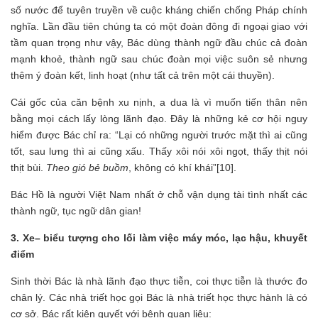
số nước để tuyên truyền về cuộc kháng chiến chống Pháp chính
nghĩa. Lần đầu tiên chúng ta có một đoàn đông đi ngoại giao với
tầm quan trọng như vậy, Bác dùng thành ngữ đầu chúc cả đoàn
mạnh khoẻ, thành ngữ sau chúc đoàn mọi việc suôn sẻ nhưng
thêm ý đoàn kết, linh hoạt (như tất cả trên một cái thuyền).
Cái gốc của căn bệnh xu nịnh, a dua là vì muốn tiến thân nên
bằng mọi cách lấy lòng lãnh đạo. Đây là những kẻ cơ hội nguy
hiểm được Bác chỉ ra: “Lại có những người trước mặt thì ai cũng
tốt, sau lưng thì ai cũng xấu. Thấy xôi nói xôi ngọt, thấy thịt nói
thịt bùi.
Theo gió bẻ buồm
, không có khí khái”[10].
Bác Hồ là người Việt Nam nhất ở chỗ vận dụng tài tình nhất các
thành ngữ, tục ngữ dân gian!
3. Xe– biểu tượng cho lối làm việc máy móc, lạc hậu, khuyết
điểm
Sinh thời Bác là nhà lãnh đạo thực tiễn, coi thực tiễn là thước đo
chân lý. Các nhà triết học gọi Bác là nhà triết học thực hành là có
cơ sở. Bác rất kiên quyết với bệnh quan liêu: