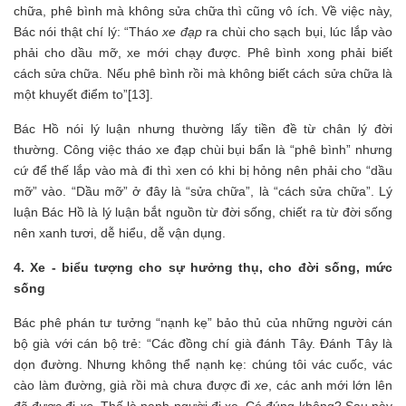
chữa, phê bình mà không sửa chữa thì cũng vô ích. Về việc này,
Bác nói thật chí lý: “Tháo
xe đạp
ra chùi cho sạch bụi, lúc lắp vào
phải cho dầu mỡ, xe mới chạy được. Phê bình xong phải biết
cách sửa chữa. Nếu phê bình rồi mà không biết cách sửa chữa là
một khuyết điểm to”[13].
Bác Hồ nói lý luận nhưng thường lấy tiền đề từ chân lý đời
thường. Công việc tháo xe đạp chùi bụi bẩn là “phê bình” nhưng
cứ để thế lắp vào mà đi thì xen có khi bị hỏng nên phải cho “dầu
mỡ” vào. “Dầu mỡ” ở đây là “sửa chữa”, là “cách sửa chữa”. Lý
luận Bác Hồ là lý luận bắt nguồn từ đời sống, chiết ra từ đời sống
nên xanh tươi, dễ hiểu, dễ vận dụng.
4. Xe - biểu tượng cho sự hưởng thụ,
cho đời sống, mức
sống
Bác phê phán tư tưởng “nạnh kẹ” bảo thủ của những người cán
bộ già với cán bộ trẻ: “Các đồng chí già đánh Tây. Đánh Tây là
dọn đường. Nhưng không thể nạnh kẹ: chúng tôi vác cuốc, vác
cào làm đường, già rồi mà chưa được đi
xe
, các anh mới lớn lên