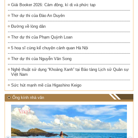
Giải Booker 2026: Cảm động, kì dị và phức tạp
Thơ dự thi của Đào An Duyên
Đường về lòng dân
Thơ dự thi của Phạm Quỳnh Loan
5 hoạ sĩ cùng kể chuyện cảnh quan Hà Nội
Thơ dự thi của Nguyễn Văn Song
Nghệ thuật sử dụng “Khoảng Xanh” tại Bảo tàng Lịch sử Quân sự
Việt Nam
Sức hút mạnh mẽ của Higashino Keigo
Ống kính nhà văn