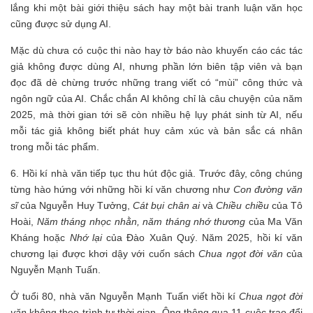
lắng khi một bài giới thiệu sách hay một bài tranh luận văn học
cũng được sử dụng AI.
Mặc dù chưa có cuộc thi nào hay tờ báo nào khuyến cáo các tác
giả không được dùng AI, nhưng phần lớn biên tập viên và bạn
đọc đã dè chừng trước những trang viết có “mùi” công thức và
ngôn ngữ của AI. Chắc chắn AI không chỉ là câu chuyện của năm
2025, mà thời gian tới sẽ còn nhiều hệ lụy phát sinh từ AI, nếu
mỗi tác giả không biết phát huy cảm xúc và bản sắc cá nhân
trong mỗi tác phẩm.
6. Hồi kí nhà văn tiếp tục thu hút độc giả. Trước đây, công chúng
từng hào hứng với những hồi kí văn chương như
Con đường văn
sĩ
của Nguyễn Huy Tưởng,
Cát bụi chân ai
và
Chiều chiều
của Tô
Hoài,
Năm tháng nhọc nhằn, năm tháng nhớ thương
của Ma Văn
Kháng hoặc
Nhớ lại
của Đào Xuân Quý. Năm 2025, hồi kí văn
chương lại được khơi dậy với cuốn sách
Chua ngọt đời văn
của
Nguyễn Mạnh Tuấn.
Ở tuổi 80, nhà văn Nguyễn Mạnh Tuấn viết hồi kí
Chua ngọt đời
văn
không theo trình tự thời gian. Ông thông qua 11 cuộc trao đổi