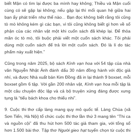
biết Mận có tìm lại được ba mình hay không; Thiều và Mận cuối
cùng có sẽ gặp lại không; nếu gặp lại thì mối quan hệ giữa hai
bạn ấy phát triển như thế nào... Bạn đọc không biết rằng tôi cũng
tò mò không kém gì các bạn, vì tôi cũng không biết gì hơn về số
phận của các nhân vật một khi cuốn sách đã khép lại. Để thỏa
mãn óc tò mò, tôi buộc phải viết một cuốn sách khác. Tôi phải
dùng một cuốn sách để trả lời một cuốn sách. Đó là lí do tác
phẩm này xuất hiện.”
Cũng trong năm 2025, bộ sách
Kính vạn hoa
với 54 tập của nhà
văn Nguyễn Nhật Ánh đánh dấu 30 năm đồng hành với độc giả
nhí, và được Nhà xuất bản Kim Đồng đã in lại thành 9 boxset, mỗi
boxset gồm 6 tập. Với gần 200 nhân vật,
Kính vạn hoa
mỗi tập là
một câu chuyện độc lập và cả bộ truyện xứng đáng được xưng
tụng là “tiểu bách khoa cho thiếu nhi”.
9. Cuộc thi thơ cấp làng mang quy mô quốc tế. Làng Chùa (xã
Sơn Tiến, Hà Nội) tổ chức cuộc thi thơ lần thứ 3 mang tên “Thi ca
và nguồn cội” đã thu hút hơn 500 tác giả tham gia, với tổng số
hơn 1.500 bài thơ. Tập thơ
Người gieo hạt
tuyển chọn từ cuộc thi