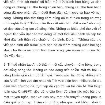
viết nên hình đất nước” tái hiện một bức tranh hào hùng và sinh
động về những câu thơ trong chiến hào, những câu thơ trên báng
súng đã góp phần đánh đuổi thực dân xâm lược và bảo vệ non
sông. Những nhà thơ từng cầm súng đã xuất hiện trong chương
trình nghệ thuật “Những câu thơ viết nên hình đất nước” như một
vẻ đẹp của sáng tạo và cống hiến. Những ca khúc phổ thơ viết về
người lính vẫn dạt dào xúc động về một thời kiêu hãnh và tiếp tục
khơi dậy tinh thần yêu chuộng hòa bình. Dư âm “Những câu thơ
viết nên hình đất nước” hứa hẹn sẽ có thêm những cuộc hội ngộ
khác cho thi ca và người lính trước kỉ nguyên vươn mình của dân
tộc Việt Nam.
5. Trí tuệ nhân tạo AI trở thành một câu chuyện nóng bỏng trong
đời sống sáng tác. Không chỉ tác động đến nhiều mặt xã hội, AI
cũng khiến giới cầm bút ái ngại. Trước sức tác động không nhỏ
của AI đến lĩnh vực âm nhạc và lĩnh vực điện ảnh, nhiều cuộc tọa
đàm văn chương đã trực tiếp đề cập tới vai trò của AI. Với thuật
toán của ChatGPT, việc dùng câu lệnh để sáng tác một bài thơ,
một truyện ngắn, một vở kịch hay một tiểu thuyết không phải là
điều quá phức tạp. Thậm chí, những nhà quan sát không khỏi lo