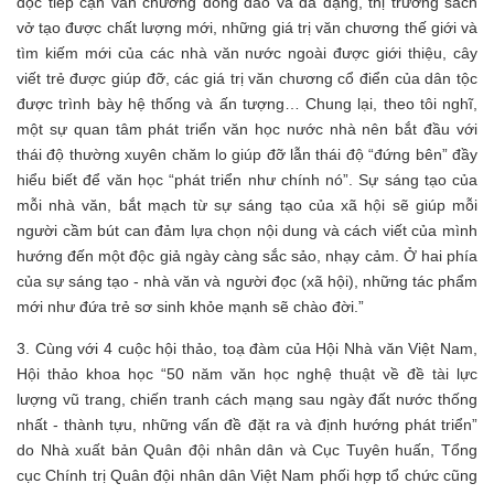
đọc tiếp cận văn chương đông đảo và đa dạng, thị trường sách
vở tạo được chất lượng mới, những giá trị văn chương thế giới và
tìm kiếm mới của các nhà văn nước ngoài được giới thiệu, cây
viết trẻ được giúp đỡ, các giá trị văn chương cổ điển của dân tộc
được trình bày hệ thống và ấn tượng… Chung lại, theo tôi nghĩ,
một sự quan tâm phát triển văn học nước nhà nên bắt đầu với
thái độ thường xuyên chăm lo giúp đỡ lẫn thái độ “đứng bên” đầy
hiểu biết để văn học “phát triển như chính nó”. Sự sáng tạo của
mỗi nhà văn, bắt mạch từ sự sáng tạo của xã hội sẽ giúp mỗi
người cầm bút can đảm lựa chọn nội dung và cách viết của mình
hướng đến một độc giả ngày càng sắc sảo, nhạy cảm. Ở hai phía
của sự sáng tạo - nhà văn và người đọc (xã hội), những tác phẩm
mới như đứa trẻ sơ sinh khỏe mạnh sẽ chào đời.”
3. Cùng với 4 cuộc hội thảo, toạ đàm của Hội Nhà văn Việt Nam,
Hội thảo khoa học “50 năm văn học nghệ thuật về đề tài lực
lượng vũ trang, chiến tranh cách mạng sau ngày đất nước thống
nhất - thành tựu, những vấn đề đặt ra và định hướng phát triển”
do Nhà xuất bản Quân đội nhân dân và Cục Tuyên huấn, Tổng
cục Chính trị Quân đội nhân dân Việt Nam phối hợp tổ chức cũng