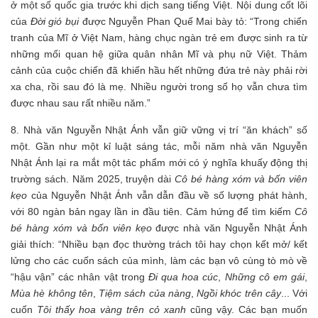
ở một số quốc gia trước khi dịch sang tiếng Việt. Nội dung cốt lõi
của
Đời gió bụi
được Nguyễn Phan Quế Mai bày tỏ: “Trong chiến
tranh của Mĩ ở Việt Nam, hàng chục ngàn trẻ em được sinh ra từ
những mối quan hệ giữa quân nhân Mĩ và phụ nữ Việt. Thảm
cảnh của cuộc chiến đã khiến hầu hết những đứa trẻ này phải rời
xa cha, rồi sau đó là mẹ. Nhiều người trong số họ vẫn chưa tìm
được nhau sau rất nhiều năm.”
8. Nhà văn Nguyễn Nhật Ánh vẫn giữ vững vị trí “ăn khách” số
một. Gần như một kỉ luật sáng tác, mỗi năm nhà văn Nguyễn
Nhật Ánh lại ra mắt một tác phẩm mới có ý nghĩa khuấy động thị
trường sách. Năm 2025, truyện dài
Cô bé hàng xóm và bốn viên
kẹo
của Nguyễn Nhật Ánh vẫn dẫn đầu về số lượng phát hành,
với 80 ngàn bản ngay lần in đầu tiên. Cảm hứng để tìm kiếm
Cô
bé hàng xóm và bốn viên kẹo
được nhà văn Nguyễn Nhật Ánh
giải thích: “Nhiều bạn đọc thường trách tôi hay chọn kết mở/ kết
lửng cho các cuốn sách của mình, làm các bạn vô cùng tò mò về
“hậu vận” các nhân vật trong
Đi qua hoa cúc
,
Những cô em gái
,
Mùa hè không tên
,
Tiệm sách của nàng
,
Ngồi khóc trên cây
... Với
cuốn
Tôi thấy hoa vàng trên cỏ xanh
cũng vậy. Các bạn muốn