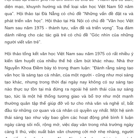
diện mạo, khuynh hướng và thể loại văn học Việt Nam 50 năm
qua”. Hội thảo tại Đà Nẵng có chủ đề “Những vấn đề đặt ra và
phát triển văn học”. Hội thảo tại Hà Nội có chủ đề “Văn học Việt
Nam sau năm 1975 - thành tựu, vấn đề và triển vọng”. Toạ đàm
dành riêng cho các tác giả trẻ có chủ đề “Góc nhìn của những
người viết văn trẻ”.
Hội thảo tổng kết văn học Việt Nam sau năm 1975 có rất nhiều ý
kiến tâm huyết của nhiều thế hệ cầm bút khác nhau. Nhà thơ
Nguyễn Khoa Điềm bày tỏ trong tham luận: “Đành rằng sáng tạo
văn học là sáng tạo cá nhân, của một người - cũng như mọi sáng
tạo khác, nhưng trong thời đại ngày nay không có sự sáng tạo
nào thực sự tồn tại mà đứng ra ngoài hệ sinh thái của sự sáng
tạo, tức là một hệ thống tương giao và bổ trợ như một mạnh
thường quân tập thể giúp đỡ vô tư cho nhà văn và nghệ sĩ, bắt
đầu từ những cơ quan và cá nhân có quyền uy nhất. Một hệ sinh
thái sáng tạo như vậy bao gồm các hoạt động phê bình lí luận
ngày càng sôi nổi, rộng mở, việc dạy văn trong nhà trường ngày
càng lí thú, việc xuất bản văn chương cởi mở nhẹ nhàng, người