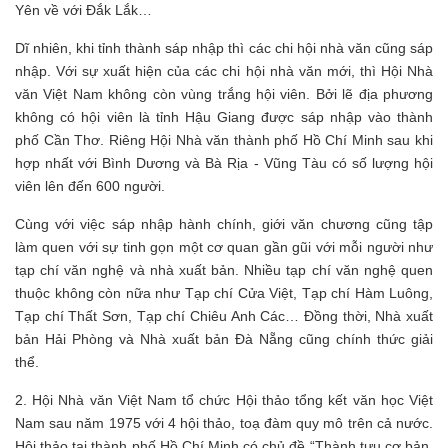
Yên về với Đắk Lắk…
Dĩ nhiên, khi tỉnh thành sáp nhập thì các chi hội nhà văn cũng sáp
nhập. Với sự xuất hiện của các chi hội nhà văn mới, thì Hội Nhà
văn Việt Nam không còn vùng trắng hội viên. Bởi lẽ địa phương
không có hội viên là tỉnh Hậu Giang được sáp nhập vào thành
phố Cần Thơ. Riêng Hội Nhà văn thành phố Hồ Chí Minh sau khi
hợp nhất với Bình Dương và Bà Rịa - Vũng Tàu có số lượng hội
viên lên đến 600 người.
Cùng với việc sáp nhập hành chính, giới văn chương cũng tập
làm quen với sự tinh gọn một cơ quan gần gũi với mỗi người như
tạp chí văn nghệ và nhà xuất bản. Nhiều tạp chí văn nghệ quen
thuộc không còn nữa như Tạp chí Cửa Việt, Tạp chí Hàm Luông,
Tạp chí Thất Sơn, Tạp chí Chiêu Anh Các… Đồng thời, Nhà xuất
bản Hải Phòng và Nhà xuất bản Đà Nẵng cũng chính thức giải
thể.
2. Hội Nhà văn Việt Nam tổ chức Hội thảo tổng kết văn học Việt
Nam sau năm 1975 với 4 hội thảo, toạ đàm quy mô trên cả nước.
Hội thảo tại thành phố Hồ Chí Minh có chủ đề “Thành tựu cơ bản,