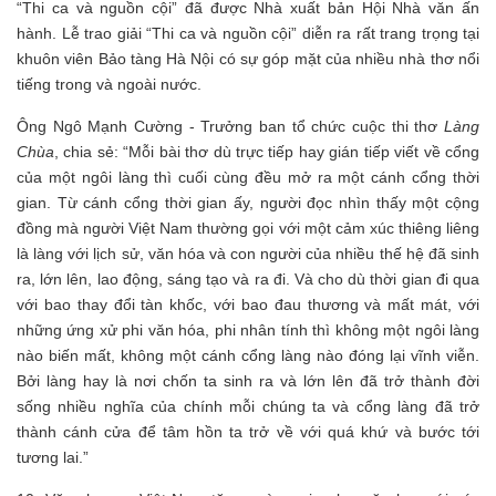
“Thi ca và nguồn cội” đã được Nhà xuất bản Hội Nhà văn ấn
hành. Lễ trao giải “Thi ca và nguồn cội” diễn ra rất trang trọng tại
khuôn viên Bảo tàng Hà Nội có sự góp mặt của nhiều nhà thơ nổi
tiếng trong và ngoài nước.
Ông Ngô Mạnh Cường - Trưởng ban tổ chức cuộc thi thơ
Làng
Chùa
, chia sẻ: “Mỗi bài thơ dù trực tiếp hay gián tiếp viết về cổng
của một ngôi làng thì cuối cùng đều mở ra một cánh cổng thời
gian. Từ cánh cổng thời gian ấy, người đọc nhìn thấy một cộng
đồng mà người Việt Nam thường gọi với một cảm xúc thiêng liêng
là làng với lịch sử, văn hóa và con người của nhiều thế hệ đã sinh
ra, lớn lên, lao động, sáng tạo và ra đi. Và cho dù thời gian đi qua
với bao thay đổi tàn khốc, với bao đau thương và mất mát, với
những ứng xử phi văn hóa, phi nhân tính thì không một ngôi làng
nào biến mất, không một cánh cổng làng nào đóng lại vĩnh viễn.
Bởi làng hay là nơi chốn ta sinh ra và lớn lên đã trở thành đời
sống nhiều nghĩa của chính mỗi chúng ta và cổng làng đã trở
thành cánh cửa để tâm hồn ta trở về với quá khứ và bước tới
tương lai.”