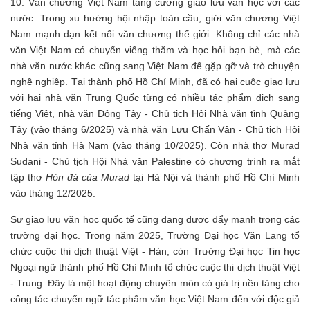
10. Văn chương Việt Nam tăng cường giao lưu văn học với các
nước. Trong xu hướng hội nhập toàn cầu, giới văn chương Việt
Nam mạnh dạn kết nối văn chương thế giới. Không chỉ các nhà
văn Việt Nam có chuyến viếng thăm và học hỏi bạn bè, mà các
nhà văn nước khác cũng sang Việt Nam để gặp gỡ và trò chuyện
nghề nghiệp. Tại thành phố Hồ Chí Minh, đã có hai cuộc giao lưu
với hai nhà văn Trung Quốc từng có nhiều tác phẩm dịch sang
tiếng Việt, nhà văn Đông Tây - Chủ tịch Hội Nhà văn tỉnh Quảng
Tây (vào tháng 6/2025) và nhà văn Lưu Chấn Vân - Chủ tịch Hội
Nhà văn tỉnh Hà Nam (vào tháng 10/2025). Còn nhà thơ Murad
Sudani - Chủ tịch Hội Nhà văn Palestine có chương trình ra mắt
tập thơ
Hòn đá của Murad
tại Hà Nội và thành phố Hồ Chí Minh
vào tháng 12/2025.
Sự giao lưu văn học quốc tế cũng đang được đẩy mạnh trong các
trường đại học. Trong năm 2025, Trường Đại học Văn Lang tổ
chức cuộc thi dịch thuật Việt - Hàn, còn Trường Đại học Tin học
Ngoại ngữ thành phố Hồ Chí Minh tổ chức cuộc thi dịch thuật Việt
- Trung. Đây là một hoạt động chuyên môn có giá trị nền tảng cho
công tác chuyển ngữ tác phẩm văn học Việt Nam đến với độc giả