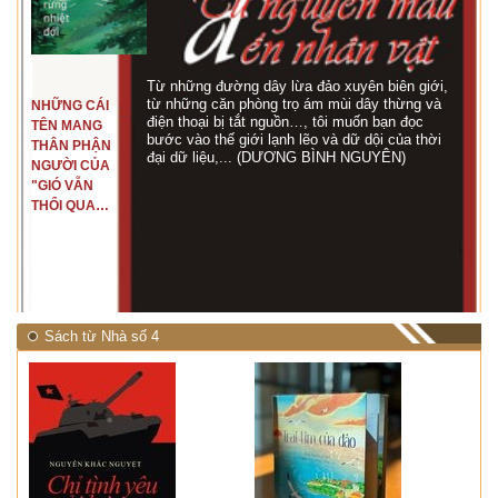
Từ những đường dây lừa đảo xuyên biên giới,
từ những căn phòng trọ ám mùi dây thừng và
NHỮNG CÁI
điện thoại bị tắt nguồn…, tôi muốn bạn đọc
TÊN MANG
bước vào thế giới lạnh lẽo và dữ dội của thời
THÂN PHẬN
đại dữ liệu,... (DƯƠNG BÌNH NGUYÊN)
NGƯỜI CỦA
"GIÓ VẪN
THỔI QUA
RỪNG
NHIỆT ĐỚI"
Sách từ Nhà số 4