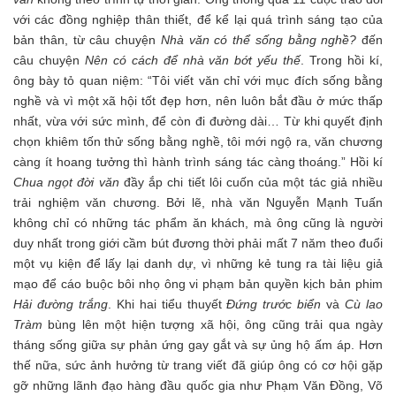
với các đồng nghiệp thân thiết, để kể lại quá trình sáng tạo của
bản thân, từ câu chuyện
Nhà văn có thể sống bằng nghề?
đến
câu chuyện
Nên có cách để nhà văn bớt yếu thế
. Trong hồi kí,
ông bày tỏ quan niệm: “Tôi viết văn chỉ với mục đích sống bằng
nghề và vì một xã hội tốt đẹp hơn, nên luôn bắt đầu ở mức thấp
nhất, vừa với sức mình, để còn đi đường dài… Từ khi quyết định
chọn khiêm tốn thử sống bằng nghề, tôi mới ngộ ra, văn chương
càng ít hoang tưởng thì hành trình sáng tác càng thoáng.” Hồi kí
Chua ngọt đời văn
đầy ắp chi tiết lôi cuốn của một tác giả nhiều
trải nghiệm văn chương. Bởi lẽ, nhà văn Nguyễn Mạnh Tuấn
không chỉ có những tác phẩm ăn khách, mà ông cũng là người
duy nhất trong giới cầm bút đương thời phải mất 7 năm theo đuổi
một vụ kiện để lấy lại danh dự, vì những kẻ tung ra tài liệu giả
mạo để cáo buộc bôi nhọ ông vi phạm bản quyền kịch bản phim
Hải đường trắng
. Khi hai tiểu thuyết
Đứng trước biển
và
Cù lao
Tràm
bùng lên một hiện tượng xã hội, ông cũng trải qua ngày
tháng sống giữa sự phản ứng gay gắt và sự ủng hộ ấm áp. Hơn
thế nữa, sức ảnh hưởng từ trang viết đã giúp ông có cơ hội gặp
gỡ những lãnh đạo hàng đầu quốc gia như Phạm Văn Đồng, Võ