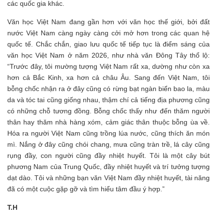
các quốc gia khác.
Văn học Việt Nam đang gần hơn với văn học thế giới, bởi đất
nước Việt Nam càng ngày càng cởi mở hơn trong các quan hệ
quốc tế. Chắc chắn, giao lưu quốc tế tiếp tục là điểm sáng của
văn học Việt Nam ở năm 2026, như nhà văn Đông Tây thổ lộ:
“Trước đây, tôi mường tượng Việt Nam rất xa, dường như còn xa
hơn cả Bắc Kinh, xa hơn cả châu Âu. Sang đến Việt Nam, tôi
bỗng chốc nhận ra ở đây cũng có rừng bạt ngàn biển bao la, màu
da và tóc tai cũng giống nhau, thậm chí cả tiếng địa phương cũng
có những chỗ tương đồng. Bỗng chốc thấy như đến thăm người
thân hay thăm nhà hàng xóm, cảm giác thân thuộc bỗng ùa về.
Hóa ra người Việt Nam cũng trồng lúa nước, cũng thích ăn món
mì. Nắng ở đây cũng chói chang, mưa cũng tràn trề, lá cây cũng
rụng đầy, con người cũng đầy nhiệt huyết. Tôi là một cây bút
phương Nam của Trung Quốc, đầy nhiệt huyết và trí tưởng tượng
dạt dào. Tôi và những bạn văn Việt Nam đầy nhiệt huyết, tài năng
đã có một cuộc gặp gỡ và tìm hiểu tâm đầu ý hợp.”
T.H