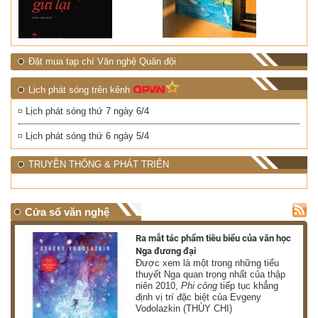
Đặt mua tạp chí Văn nghệ Quân đội
Lịch phát sóng trên kênh
Lịch phát sóng thứ 7 ngày 6/4
Lịch phát sóng thứ 6 ngày 5/4
TRUYỀN THÔNG & PHÁT TRIỂN
Cửa sổ văn nghệ
nh
Ra mắt tác phẩm tiêu biểu của văn học
Nga đương đại
g
Được xem là một trong những tiểu
thuyết Nga quan trọng nhất của thập
niên 2010,
Phi công
tiếp tục khẳng
định vị trí đặc biệt của Evgeny
Vodolazkin (THÙY CHI)