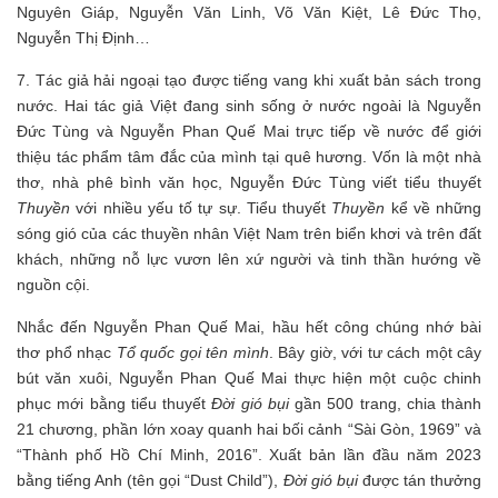
Nguyên Giáp, Nguyễn Văn Linh, Võ Văn Kiệt, Lê Đức Thọ,
Nguyễn Thị Định…
7. Tác giả hải ngoại tạo được tiếng vang khi xuất bản sách trong
nước. Hai tác giả Việt đang sinh sống ở nước ngoài là Nguyễn
Đức Tùng và Nguyễn Phan Quế Mai trực tiếp về nước để giới
thiệu tác phẩm tâm đắc của mình tại quê hương. Vốn là một nhà
thơ, nhà phê bình văn học, Nguyễn Đức Tùng viết tiểu thuyết
Thuyền
với nhiều yếu tố tự sự. Tiểu thuyết
Thuyền
kể về những
sóng gió của các thuyền nhân Việt Nam trên biển khơi và trên đất
khách, những nỗ lực vươn lên xứ người và tinh thần hướng về
nguồn cội.
Nhắc đến Nguyễn Phan Quế Mai, hầu hết công chúng nhớ bài
thơ phổ nhạc
Tổ quốc gọi tên mình
. Bây giờ, với tư cách một cây
bút văn xuôi, Nguyễn Phan Quế Mai thực hiện một cuộc chinh
phục mới bằng tiểu thuyết
Đời gió bụi
gần 500 trang, chia thành
21 chương, phần lớn xoay quanh hai bối cảnh “Sài Gòn, 1969” và
“Thành phố Hồ Chí Minh, 2016”. Xuất bản lần đầu năm 2023
bằng tiếng Anh (tên gọi “Dust Child”),
Đời gió bụi
được tán thưởng