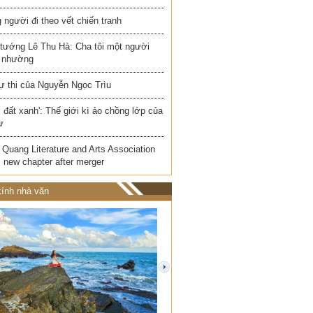
người đi theo vết chiến tranh
 tướng Lê Thu Hà: Cha tôi một người
 nhường
ự thi của Nguyễn Ngọc Trìu
i đất xanh': Thế giới kì ảo chồng lớp của
ư
Quang Literature and Arts Association
 new chapter after merger
ính nhà văn
next