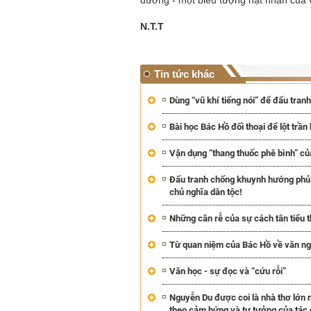
dương - một biểu tượng hạt nhân của 
N.T.T
Tin tức khác
Dùng “vũ khí tiếng nói” để đấu tra
Bài học Bác Hồ đối thoại để lột trần
Vận dụng “thang thuốc phê bình” củ
Đấu tranh chống khuynh hướng phủ 
chủ nghĩa dân tộc!
Những căn rễ của sự cách tân tiểu 
Từ quan niệm của Bác Hồ về văn ng
Văn học - sự đọc và “cứu rỗi”
Nguyễn Du được coi là nhà thơ lớn 
theo cảm hứng và tư tưởng của tác 