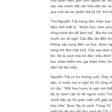
hóa quan niệm gần như ngược lại, t
sâu vào mảnh đất văn hóa dân tộc và 
qua một vài tác phẩm thế kỷ XV, thời 
Thơ Nguyễn Trãi mang tầm nhân loại v
đậm tính triết lý: “Muốn học chim ph
hồng tránh tên để lánh hại”. Bài thơ 
muốn xin về nghỉ. Câu đầu lấy điển 
không xây cung điện xa hoa, được n
sáng hót đón mặt trời). Câu sau dựa v
lên. Đó là cách mỉa kín đáo: triều đìn
học châm biếm nho gia thâm trầm, kín
diện rất tiêu biểu.
Nguyễn Trãi có lúc buông xuôi. Ông ch
dân, vì nước mà lo nghĩ thì rồi cũng 
có câu: “Mắt hoa hươu lá ngờ mơ thấy
lấy từ sách
Liệt tử
kể người nước Trịn
chuối đậy lại rồi quên mất chỗ giấu
bàn nữa” được lấy từ sách
Trang Tử
miết tìm dê mà vẫn đọc sách thì Cốc c