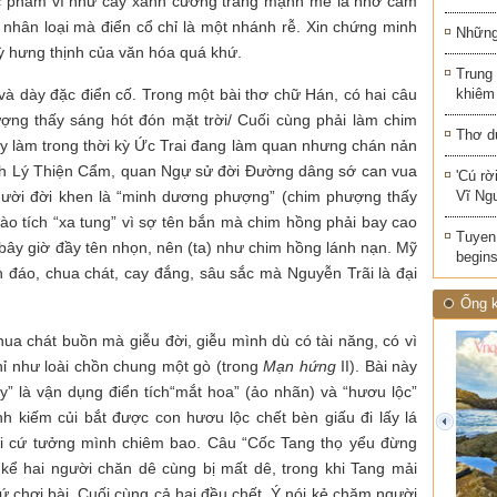
ác phẩm ví như cây xanh cường tráng mạnh mẽ là nhờ cắm
nhân loại mà điển cổ chỉ là một nhánh rễ. Xin chứng minh
Những 
kỳ hưng thịnh của văn hóa quá khứ.
Trung
à dày đặc điển cố. Trong một bài thơ chữ Hán, có hai câu
khiêm
ượng thấy sáng hót đón mặt trời/ Cuối cùng phải làm chim
Thơ d
này làm trong thời kỳ Ức Trai đang làm quan nhưng chán nản
tích Lý Thiện Cẩm, quan Ngự sử đời Đường dâng sớ can vua
'Cú rờ
gười đời khen là “minh dương phượng” (chim phượng thấy
Vĩ Ng
ào tích “xa tung” vì sợ tên bắn mà chim hồng phải bay cao
Tuyen 
h bây giờ đầy tên nhọn, nên (ta) như chim hồng lánh nạn. Mỹ
begins
 đáo, chua chát, cay đắng, sâu sắc mà Nguyễn Trãi là đại
Ống k
ua chát buồn mà giễu đời, giễu mình dù có tài năng, có vì
chỉ như loài chồn chung một gò (trong
Mạn hứng
II). Bài này
” là vận dụng điển tích“mắt hoa” (ảo nhãn) và “hươu lộc”
h kiếm củi bắt được con hươu lộc chết bèn giấu đi lấy lá
prev
 lại cứ tưởng mình chiêm bao. Câu “Cốc Tang thọ yểu đừng
kể hai người chăn dê cùng bị mất dê, trong khi Tang mải
ứ chơi bài. Cuối cùng cả hai đều chết. Ý nói kẻ chăm người