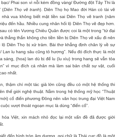
bạc/ Phai son vì nỗi kém đồng vàng/ Đường đột Tây Thi là
 (
Diên Thọ vẽ tranh
). Diên Thọ họ Mao đời Hán có tài vẽ
 nhà vua không biết mặt liền sai Diên Thọ vẽ tranh (năm
triệu đến hầu. Nhiều cung nhân hối lộ Diên Thọ vẽ đẹp hơn.
au có tên Vương Chiêu Quân được coi là một trong “tứ đại
 thẳng thắn không cho tiền liền bị Diên Thọ vẽ xấu đi nên
 lộ Diên Thọ bị xử trảm. Bài thơ khẳng định chân lý về sự
g/ Lan ỉu hang sâu cũng tỏ hương”. Nếu đó đích thực là một
tỏa sáng, (hoa) lan dù bị để ỉu (ỉu xìu) trong hang sẽ vẫn tỏa
” vì mục đích cá nhân mà làm sai bản chất sự vật, cuối
cao nhất.
n, thậm chí một tác giả lớn cũng đều có một hệ thống thi
ên thế giới nghệ thuật. Nằm trong hệ thống mỹ học “Thuật
c mới) cổ điển phương Đông nên văn học trung đại Việt Nam
a cuộc vượt thoát ngoạn mục là dùng “điển cổ”.
 hóa Việt, xin mách nhỏ đọc lại một vấn đề đã được giới
t.
ết đến hình tròn âm dương, gọi chữ là Thái cực đồ là một