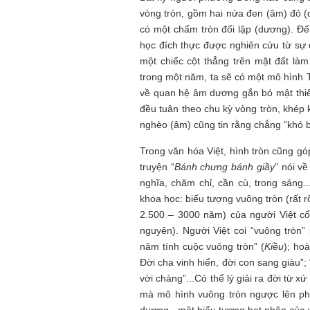
vòng tròn, gồm hai nửa đen (âm) đỏ (
có một chấm tròn đối lập (dương). Đ
học đích thực được nghiên cứu từ sự
một chiếc cột thẳng trên mặt đất là
trong một năm, ta sẽ có một mô hình T
về quan hệ âm dương gắn bó mật thiế
đều tuân theo chu kỳ vòng tròn, khép
nghèo (âm) cũng tin rằng chẳng “khó b
Trong văn hóa Việt, hình tròn cũng gó
truyện “
Bánh chưng bánh giầy
” nói về
nghĩa, chăm chỉ, cần cù, trong sáng.
khoa học: biểu tượng vuông tròn (rất 
2.500 – 3000 năm) của người Việt c
nguyên). Người Việt coi “vuông tròn”
năm tính cuộc vuông tròn” (
Kiều
); ho
Đời cha vinh hiển, đời con sang giàu”
với chàng”...Có thể lý giải ra đời từ x
mà mô hình vuông tròn ngược lên ph