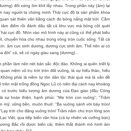
dương) đối xứng ôm khít lấy nhau. Trong phần này (âm) lại
ến nay người ta chứng minh Thái cực đồ là sản phẩm khoa
 quan sát thiên văn bằng cách đo bóng nắng mặt trời. Cắm
m tâm điểm rồi đánh dấu tất cả khu vực mà bóng cột quét
hái cực đồ. Nhìn vào mô hình này ai cũng có thể phát biểu
t, chuyển hóa cho nhau trong vòng tròn cuộc sống. Tất cả
 kín: âm cực sinh dương, dương cực sinh âm. Thế nên ai có
a đời” cả, sẽ có ngày giàu sang (dương)...
p phần làm nên nét bản sắc độc đáo. Không ai quên triết lý
 quan niệm vũ trụ trời tròn đất vuông, là sự hiếu thảo, hiếu
..Không phải là niềm tự tôn dân tộc thái quá mà là vấn đề
rõ trên mặt trống đồng Ngọc Lũ có niên đại cách nay khoảng
ổ có trước biểu tượng âm dương của Đạo giáo (đầu Công
 là sự hoàn thiện, hạnh phúc: “Mẹ tròn con vuông”; “Trăm
àn mỹ, vững bền, muôn thuở: “Ba vuông sánh với bảy tròn/
; “Lạy trời cho đặng vuông tròn/ Trăm năm cho trọn lòng son
ứ Lạc Việt, qua tiếp biến văn hóa (cả tự nhiên và cưỡng bức)
ương Bắc rồi được biến cải, thêm thắt thành mô hình âm