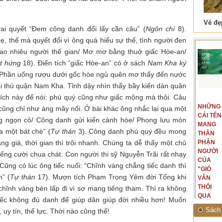
 Tam Cốc
Lẫm liệt Hải Vân quan
ai quyết “Đem công danh đổi lấy cần câu” (
Ngôn chí
8).
hẹ, thế mà quyết đổi vì ông quá hiểu sự thế, tình người đen
bao nhiêu người thế gian/ Mơ mơ bằng thuở giấc Hòe-an/
t hứng
18). Điển tích “giấc Hòe-an” có ở sách
Nam Kha ký
 Phần uống rượu dưới gốc hòe ngủ quên mơ thấy đến nước
i thú quận Nam Kha. Tỉnh dậy nhìn thấy bầy kiến dàn quân
tích này để nói: phú quý cũng như giấc mộng mà thôi. Câu
t văn là
Là người đi dọc biên giới phía
NGUYÊN
NHỮNG
ấu, một
Bắc, tôi có thế mạnh khi hình
 cũng chỉ như áng mây nổi. Ở bài khác ông nhắc lại qua một
MẪU
CÁI TÊN
hế giới từ
dung, mở ra không gian của giai
ng ngọn cỏ/ Công danh gửi kiến cành hòe/ Phong lưu mòn
CỦA TÔI
MANG
hà văn tự
đoạn lịch sử đó... (PHẠM VÂN
 một bát chè” (
Tự thán
3). Công danh phú quý đều mong
LÀ
THÂN
eo ý mình...
ANH)
g giá, thời gian thì trôi nhanh. Chúng ta dễ thấy một chủ
NHỮNG
PHẬN
NGƯỜI
NGƯỜI
tiếng cười chua chát. Con người thi sỹ Nguyễn Trãi rất nhạy
ĐÃ PHẤT
CỦA
 Cũng có lúc ông tiếc nuối: “Chĩnh vàng chẳng tiếc danh thì
CAO CỜ
"GIÓ
” (
Tự thán
17). Mượn tích Phạm Trọng Yêm đời Tống khi
HỒNG
VẪN
THÁNG
THỔI
chĩnh vàng bèn lấp đi vì sợ mang tiếng tham. Thì ra không
TÁM
QUA
iếc không đủ danh để giúp dân giúp đời nhiều hơn! Muốn
NĂM
RỪNG
Sách 
uy tín, thế lực. Thời nào cũng thế!
1945
NHIỆT