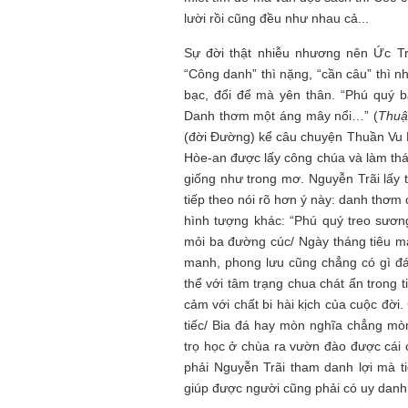
lười rồi cũng đều như nhau cả...
Mùa xanh
Sự đời thật nhiễu nhương nên Ức Tr
“Công danh” thì nặng, “cần câu” thì n
bạc, đổi để mà yên thân. “Phú quý 
Danh thơm một áng mây nổi…” (
Thuậ
(đời Đường) kể câu chuyện Thuần Vu
Hòe-an được lấy công chúa và làm thá
giống như trong mơ. Nguyễn Trãi lấy 
Tôi từng hình dung viế
NHỮNG
công việc của sự hư c
tiếp theo nói rõ hơn ý này: danh thơm
NGƯỜI
hành trình phác dựng t
hình tượng khác: “Phú quý treo sươ
TÔI GẶP,
trí tưởng tượng, nơi n
mỏi ba đường cúc/ Ngày tháng tiêu ma
NHỮNG
do tạo hình mọi thứ th
manh, phong lưu cũng chẳng có gì đán
CHUYỆN
(TRẦN THỊ TÚ NGỌC)
TÔI VIẾT
thể với tâm trạng chua chát ẩn trong 
cảm với chất bi hài kịch của cuộc đời.
tiếc/ Bia đá hay mòn nghĩa chẳng mòn
trọ học ở chùa ra vườn đào được cái 
phải Nguyễn Trãi tham danh lợi mà t
giúp được người cũng phải có uy danh, 