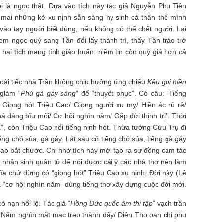
 là ngọc thật. Dựa vào tích này tác giả Nguyễn Phu Tiên
 mai những kẻ xu nịnh sẵn sàng hy sinh cả thân thể mình
 vào tay người biết dùng, nếu không có thể chết người. Lại
m ngọc quý sang Tần đổi lấy thành trì, thấy Tần tráo trở
 hai tích mang tính giáo huấn: niềm tin còn quý giá hơn cả
hoài tiếc nhà Trần không chịu hưởng ứng chiếu
Kêu gọi hiền
glàm “
Phú gà gáy sáng
” để “thuyết phục”. Có câu: “Tiếng
/ Giọng hót Triệu Cao/ Giọng người xu mỵ/ Hiền ác rủ rê/
há đáng bĩu môi/ Cơ hội nghìn năm/ Gặp đời thịnh trị”. Thời
”, còn Triệu Cao nổi tiếng nịnh hót. Thừa tướng Cửu Trụ đi
tiếng chó sủa, gà gáy. Lát sau có tiếng chó sủa, tiếng gà gáy
u Cao bắt chước. Chỉ nhờ tích này mới tạo ra sự đồng cảm tác
m nhân sinh quân tử để nói được cái ý các nhà thơ nên làm
ĩa chứ đừng có “giọng hót” Triệu Cao xu nịnh. Đời này (Lê
y là “cơ hội nghìn năm” dùng tiếng thơ xây dựng cuộc đời mới.
 nạn hối lộ. Tác giả “
Hồng Đức quốc âm thi tập
” vạch trần
 “Năm nghìn mặt mạc treo thành dãy/ Diên Thọ oan chi phụ