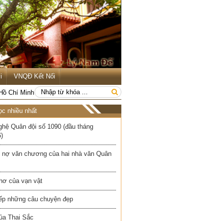
i
VNQĐ Kết Nối
 Hồ Chí Minh
ọc nhiều nhất
ghệ Quân đội số 1090 (đầu tháng
)
 nợ văn chương của hai nhà văn Quân
hơ của vạn vật
iếp những câu chuyện đẹp
ủa Thai Sắc