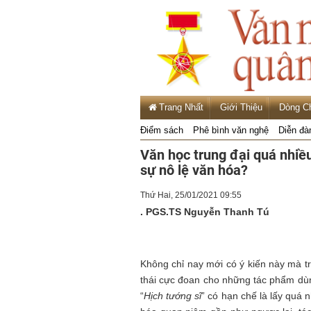
Trang Nhất
Giới Thiệu
Dòng C
Điểm sách
Phê bình văn nghệ
Diễn đà
Văn học trung đại quá nhiều
sự nô lệ văn hóa?
Thứ Hai, 25/01/2021 09:55
.
PGS.TS Nguyễn Thanh Tú
Không chỉ nay mới có ý kiến này mà tr
thái cực đoan cho những tác phẩm dùn
“
Hịch tướng sĩ
” có hạn chế là lấy quá 