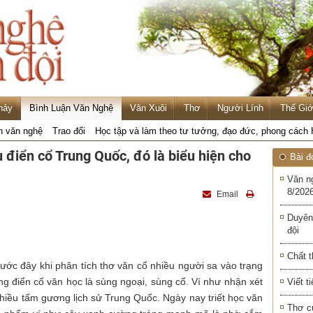
hảy
Bình Luận Văn Nghệ
Văn Xuôi
Thơ
Người Lính
Thế Giớ
n văn nghệ
Trao đổi
Học tập và làm theo tư tưởng, đạo đức, phong cách
 điển cổ Trung Quốc, đó là biểu hiện cho
Bài đ
Văn n
8/2026
Email
Duyên
đội
Chất t
ước đây khi phân tích thơ văn cổ nhiều người sa vào trạng
g điển cố văn học là sùng ngoại, sùng cổ. Ví như nhận xét
Viết t
nhiều tấm gương lịch sử Trung Quốc. Ngày nay triết học văn
Thơ c