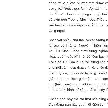
dâng tới vua Văn Vương mới được coi
trong bài “
Phú ngọc lành đợi giá
” mỉa
cho “vua”. Còn là cái ý ngọc quý phải
có điển tích Tương Như nước Triệu đe
liền tìm cách đem ngọc về. Ý nghĩa cả
vàng ngọc!
Khác với nhiều nhà thơ còn tư tưởng 
tài
của Lê Thái tổ, Nguyễn Thiên Tún
kêu Tử Giao/ Tiếng cười trung nghĩa
Hoặc cười hoặc bỉ/ Thói đời đen bạc, 
Tống có Tử Giao là người “trung nghĩa
chơi nói cảnh đẹp thật, chỉ tiếc thiếu 
trong bụi cây. Thì ra đó là tiếng Triệ
giả - bạn đọc, kích gợi một quan niệ
thơ (tiếng kêu) như Tử Giao trung ngh
Lợi) là “đời thịnh trị” nên phải coi đâ
Không phải bây giờ mà thời nào cũng có
đích đáng nạn này qua một điển tích: