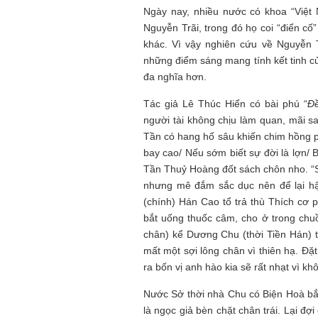
Ngày nay, nhiều nước có khoa “Việt 
Nguyễn Trãi, trong đó họ coi “điển cố
khác. Vì vậy nghiên cứu về Nguyễn 
những điểm sáng mang tính kết tinh c
đa nghĩa hơn.
Tác giả Lê Thúc Hiển có bài phú “
Đề
người tài không chịu làm quan, mãi s
Tần có hang hố sâu khiến chim hồng 
bay cao/ Nếu sớm biết sự đời là lợn/ 
Tần Thuỷ Hoàng đốt sách chôn nho. “S
nhưng mê đắm sắc dục nên để lại hậu
(chính) Hán Cao tổ trả thù Thích cơ
bắt uống thuốc câm, cho ở trong chuồ
chân) kể Dương Chu (thời Tiền Hán) 
mất một sợi lông chân vì thiên hạ. Đặt
ra bốn vị anh hào kia sẽ rất nhạt vì kh
Nước Sở thời nhà Chu có Biện Hoà bắ
là ngọc giả bèn chặt chân trái. Lại đợ