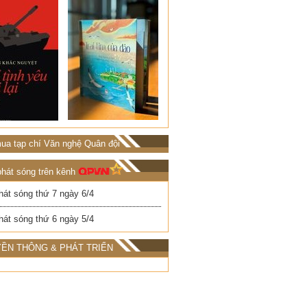
ua tạp chí Văn nghệ Quân đội
phát sóng trên kênh
hát sóng thứ 7 ngày 6/4
hát sóng thứ 6 ngày 5/4
ỀN THÔNG & PHÁT TRIỂN