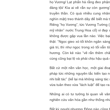
họ Vương/ Lạt phấn há rằng đeo phận 
đáng tội/ Kìa ai vẽ rắn sự còn gương”
truyền thần. Có quá nhiều cung nhân
nghìn mặt) treo thành dãy để biết mà 
Riêng “họ Vương”, tức Vương Tường (s
mỹ nhân” nước Trung Hoa cổ) vì đẹp và
không được gặp vua lần nào. Việc bại
thật: “Ngọc gieo xó tối khôn ngăn sán
giá trị, thì như ngọc trong xó tối vẫn 
hương. Còn kẻ nào “vẽ rắn thêm chân
cùng cũng bại lộ và phải chịu hậu quả 
Bất cứ một nền văn học, một giai đoạ
pháp tức những nguyên tắc kiến tạo n
nhi bất tác” (kể lại mà không sáng tá
vừa tuân theo vừa “lách luật” để tạo r
Những ai có tư tưởng bi quan về văn
nghiên cứu văn hóa gần như thống nhấ
Bất kỳ người phương Đông nào cũng bi