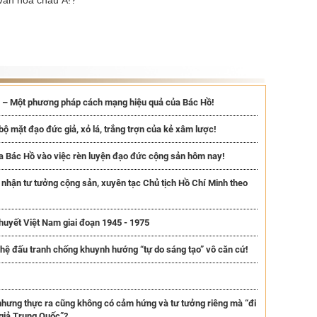
văn hóa châu Á!?
nh – Một phương pháp cách mạng hiệu quả của Bác Hồ!
 bộ mặt đạo đức giả, xỏ lá, trắng trợn của kẻ xâm lược!
a Bác Hồ vào việc rèn luyện đạo đức cộng sản hôm nay!
nhận tư tưởng cộng sản, xuyên tạc Chủ tịch Hồ Chí Minh theo
thuyết Việt Nam giai đoạn 1945 - 1975
hệ đấu tranh chống khuynh hướng “tự do sáng tạo” vô căn cứ!
nhưng thực ra cũng không có cảm hứng và tư tưởng riêng mà “đi
giả Trung Quốc”?