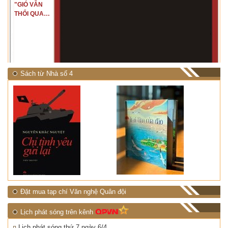
"GIÓ VẪN
THỔI QUA
RỪNG
NHIỆT ĐỚI"
Sách từ Nhà số 4
Đặt mua tạp chí Văn nghệ Quân đội
Lịch phát sóng trên kênh
Lịch phát sóng thứ 7 ngày 6/4