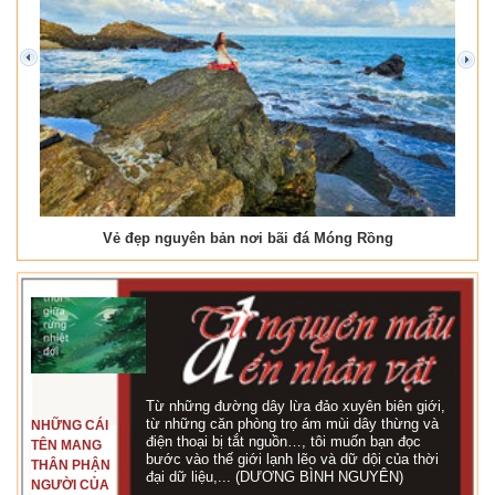
prev
next
Vẻ đẹp nguyên bản nơi bãi đá Móng Rồng
Từ những đường dây lừa đảo xuyên biên giới,
từ những căn phòng trọ ám mùi dây thừng và
NHỮNG CÁI
điện thoại bị tắt nguồn…, tôi muốn bạn đọc
TÊN MANG
bước vào thế giới lạnh lẽo và dữ dội của thời
THÂN PHẬN
đại dữ liệu,... (DƯƠNG BÌNH NGUYÊN)
NGƯỜI CỦA