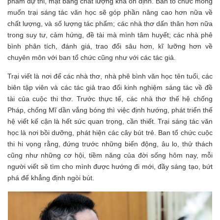
phẩm dự thi, mặt bằng chất lượng khá ổn định. Ban tổ chức mong
muốn trại sáng tác văn học sẽ góp phần nâng cao hơn nữa về
chất lượng, và số lượng tác phẩm; các nhà thơ dấn thân hơn nữa
trong suy tư, cảm hứng, đề tài mà mình tâm huyết; các nhà phê
bình phân tích, đánh giá, trao đổi sâu hơn, kĩ lưỡng hơn về
chuyên môn với ban tổ chức cũng như với các tác giả.
Trại viết là nơi để các nhà thơ, nhà phê bình văn học tên tuổi, các
biên tập viên và các tác giả trao đổi kinh nghiệm sáng tác về đề
tài của cuộc thi thơ. Trước thực tế, các nhà thơ thế hệ chống
Pháp, chống Mĩ dần vắng bóng thì việc định hướng, phát triển thế
hệ viết kế cận là hết sức quan trọng, cần thiết. Trại sáng tác văn
học là nơi bồi dưỡng, phát hiện các cây bút trẻ. Ban tổ chức cuộc
thi hi vọng rằng, đứng trước những biến động, âu lo, thử thách
cũng như những cơ hội, tiềm năng của đời sống hôm nay, mỗi
người viết sẽ tìm cho mình được hướng đi mới, đầy sáng tạo, bứt
phá để khẳng định ngòi bút.