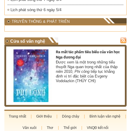
Lịch phát sóng thứ 6 ngày 5/4
TRUYỀN THÔNG & PHÁT TRIỂN
Cửa sổ văn nghệ
nh
Ra mắt tác phẩm tiêu biểu của văn học
Nga đương đại
g
Được xem là một trong những tiểu
thuyết Nga quan trọng nhất của thập
niên 2010,
Phi công
tiếp tục khẳng
định vị trí đặc biệt của Evgeny
Vodolazkin (THÙY CHI)
Trang nhất
Giới thiệu
Dòng chảy
Bình luận văn nghệ
Văn xuôi
Thơ
Thế giới
VNQĐ kết nối