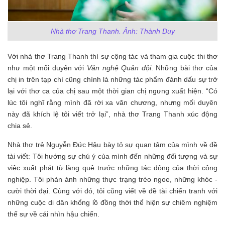
Nhà thơ Trang Thanh. Ảnh: Thành Duy
Với nhà thơ Trang Thanh thì sự cộng tác và tham gia cuộc thi thơ
như một mối duyên với
Văn nghệ Quân đội
. Những bài thơ của
chị in trên tạp chí cũng chính là những tác phẩm đánh dấu sự trở
lại với thơ ca của chị sau một thời gian chị ngưng xuất hiện. “Có
lúc tôi nghĩ rằng mình đã rời xa văn chương, nhưng mối duyên
này đã khích lệ tôi viết trở lại”, nhà thơ Trang Thanh xúc động
chia sẻ.
Nhà thơ trẻ Nguyễn Đức Hậu bày tỏ sự quan tâm của mình về đề
tài viết: Tôi hướng sự chú ý của mình đến những đối tượng và sự
việc xuất phát từ làng quê trước những tác động của thời công
nghiệp. Tôi phản ánh những thực trạng tréo ngoe, những khóc -
cười thời đại. Cùng với đó, tôi cũng viết về đề tài chiến tranh với
những cuộc di dân khổng lồ đồng thời thể hiện sự chiêm nghiệm
thế sự về cái nhìn hậu chiến.