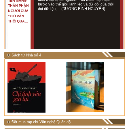
TÊN MANG
bước vào thế giới lạnh lẽo và dữ dội của thời
THÂN PHẬN
đại dữ liệu,... (DƯƠNG BÌNH NGUYÊN)
NGƯỜI CỦA
"GIÓ VẪN
THỔI QUA
RỪNG
NHIỆT ĐỚI"
Sách từ Nhà số 4
Đặt mua tạp chí Văn nghệ Quân đội