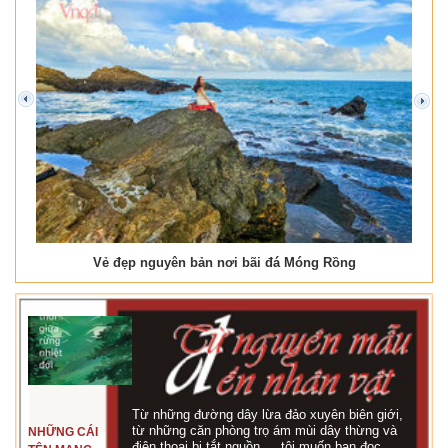
prev
next
Vẻ đẹp nguyên bản nơi bãi đá Móng Rồng
Từ những đường dây lừa đảo xuyên biên giới,
từ những căn phòng trọ ám mùi dây thừng và
NHỮNG CÁI
điện thoại bị tắt nguồn…, tôi muốn bạn đọc