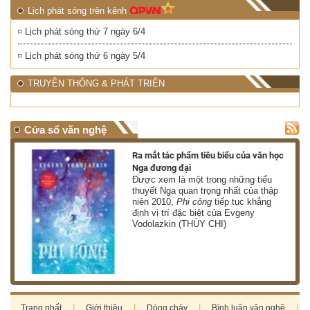
Lịch phát sóng trên kênh
Lịch phát sóng thứ 7 ngày 6/4
Lịch phát sóng thứ 6 ngày 5/4
TRUYỀN THÔNG & PHÁT TRIỂN
Cửa sổ văn nghệ
nh
Ra mắt tác phẩm tiêu biểu của văn học
Nga đương đại
g
Được xem là một trong những tiểu
thuyết Nga quan trọng nhất của thập
niên 2010,
Phi công
tiếp tục khẳng
định vị trí đặc biệt của Evgeny
Vodolazkin (THÙY CHI)
Trang nhất
Giới thiệu
Dòng chảy
Bình luận văn nghệ