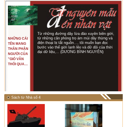
Từ những đường dây lừa đảo xuyên biên giới,
từ những căn phòng trọ ám mùi dây thừng và
NHỮNG CÁI
điện thoại bị tắt nguồn…, tôi muốn bạn đọc
TÊN MANG
bước vào thế giới lạnh lẽo và dữ dội của thời
THÂN PHẬN
đại dữ liệu,... (DƯƠNG BÌNH NGUYÊN)
NGƯỜI CỦA
"GIÓ VẪN
THỔI QUA
RỪNG
NHIỆT ĐỚI"
Sách từ Nhà số 4