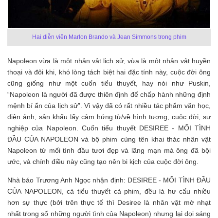
Hai diễn viên Marlon Brando và Jean Simmons trong phim
Napoleon vừa là một nhân vật lịch sử, vừa là một nhân vật huyền
thoại và đôi khi, khó lòng tách biệt hai đặc tính này, cuộc đời ông
cũng giống như một cuốn tiểu thuyết, hay nói như Puskin,
“Napoleon là người đã được thiên định để chấp hành những định
mệnh bí ẩn của lịch sử”. Vì vậy đã có rất nhiều tác phẩm văn học,
điện ảnh, sân khấu lấy cảm hứng từ/về hình tượng, cuộc đời, sự
nghiệp của Napoleon. Cuốn tiểu thuyết DESIREE - MỐI TÌNH
ĐẦU CỦA NAPOLEON và bộ phim cùng tên khai thác nhân vật
Napoleon từ mối tình đầu tươi đẹp và lãng mạn mà ông đã bội
ước, và chính điều này cũng tạo nên bi kịch của cuộc đời ông.
Nhà báo Trương Anh Ngọc nhận định: DESIREE - MỐI TÌNH ĐẦU
CỦA NAPOLEON, cả tiểu thuyết cả phim, đều là hư cấu nhiều
hơn sự thực (bởi trên thực tế thì Desiree là nhân vật mờ nhạt
nhất trong số những người tình của Napoleon) nhưng lại dọi sáng