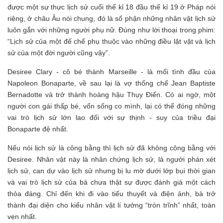
được một sự thực lịch sử cuối thế kỉ 18 đầu thế kỉ 19 ở Pháp nói
riêng, ở châu Âu nói chung, đó là số phận những nhân vật lịch sử
luôn gắn với những người phụ nữ. Đúng như lời thoại trong phim:
“Lịch sử của một đế chế phụ thuộc vào những điều lặt vặt và lịch
sử của một đời người cũng vậy”.
Desiree Clary - cô bé thành Marseille - là mối tình đầu của
Napoleon Bonaparte, về sau lại là vợ thống chế Jean Baptiste
Bernadotte và trở thành hoàng hậu Thụy Điển. Có ai ngờ, một
người con gái thấp bé, vốn sống co mình, lại có thể đóng những
vai trò lịch sử lớn lao đối với sự thịnh - suy của triều đại
Bonaparte đệ nhất.
Nếu nói lịch sử là công bằng thì lịch sử đã không công bằng với
Desiree. Nhân vật này là nhân chứng lịch sử, là người phán xét
lịch sử, can dự vào lịch sử nhưng bị lu mờ dưới lớp bụi thời gian
và vai trò lịch sử của bà chưa thật sự được đánh giá một cách
thỏa đáng. Chỉ đến khi đi vào tiểu thuyết và điện ảnh, bà trở
thành đại diện cho kiểu nhân vật lí tưởng “tròn trĩnh” nhất, toàn
vẹn nhất.