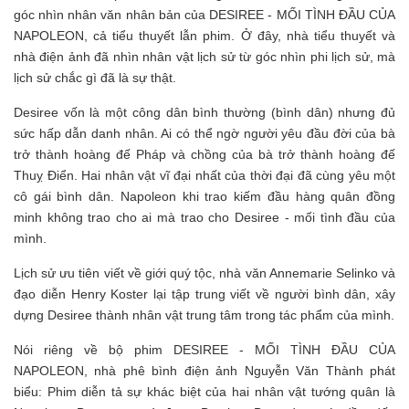
góc nhìn nhân văn nhân bản của DESIREE - MỐI TÌNH ĐẦU CỦA
NAPOLEON, cả tiểu thuyết lẫn phim. Ở đây, nhà tiểu thuyết và
nhà điện ảnh đã nhìn nhân vật lịch sử từ góc nhìn phi lịch sử, mà
lịch sử chắc gì đã là sự thật.
Desiree vốn là một công dân bình thường (bình dân) nhưng đủ
sức hấp dẫn danh nhân. Ai có thể ngờ người yêu đầu đời của bà
trở thành hoàng đế Pháp và chồng của bà trở thành hoàng đế
Thuỵ Điển. Hai nhân vật vĩ đại nhất của thời đại đã cùng yêu một
cô gái bình dân. Napoleon khi trao kiếm đầu hàng quân đồng
minh không trao cho ai mà trao cho Desiree - mối tình đầu của
mình.
Lịch sử ưu tiên viết về giới quý tộc, nhà văn Annemarie Selinko và
đạo diễn Henry Koster lại tập trung viết về người bình dân, xây
dựng Desiree thành nhân vật trung tâm trong tác phẩm của mình.
Nói riêng về bộ phim DESIREE - MỐI TÌNH ĐẦU CỦA
NAPOLEON, nhà phê bình điện ảnh Nguyễn Văn Thành phát
biểu: Phim diễn tả sự khác biệt của hai nhân vật tướng quân là