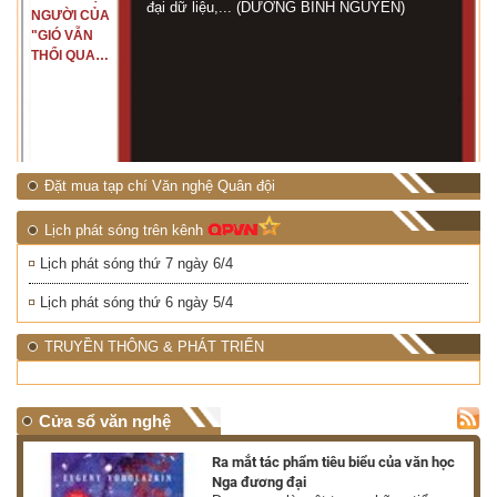
đại dữ liệu,... (DƯƠNG BÌNH NGUYÊN)
NGƯỜI CỦA
"GIÓ VẪN
THỔI QUA
RỪNG
NHIỆT ĐỚI"
Đặt mua tạp chí Văn nghệ Quân đội
Lịch phát sóng trên kênh
Lịch phát sóng thứ 7 ngày 6/4
Lịch phát sóng thứ 6 ngày 5/4
TRUYỀN THÔNG & PHÁT TRIỂN
Cửa sổ văn nghệ
nh
Ra mắt tác phẩm tiêu biểu của văn học
Nga đương đại