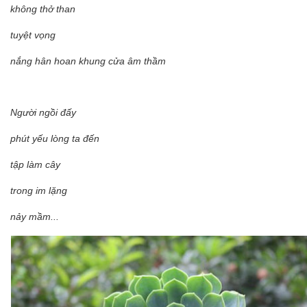
không thở than
tuyệt vọng
nắng hân hoan khung cửa âm thầm
Người ngồi đấy
phút yếu lòng ta đến
tập làm cây
trong im lặng
nảy mầm...