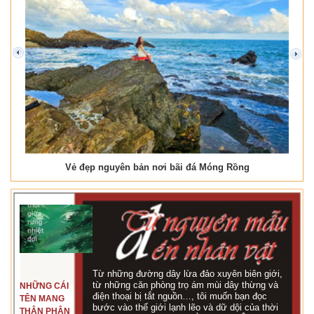
prev
next
Vẻ đẹp nguyên bản nơi bãi đá Móng Rồng
Từ những đường dây lừa đảo xuyên biên giới,
từ những căn phòng trọ ám mùi dây thừng và
NHỮNG CÁI
điện thoại bị tắt nguồn…, tôi muốn bạn đọc
TÊN MANG
bước vào thế giới lạnh lẽo và dữ dội của thời
THÂN PHẬN