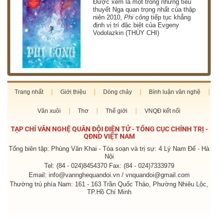
g
Được xem là một trong những tiểu
thuyết Nga quan trọng nhất của thập
niên 2010,
Phi công
tiếp tục khẳng
định vị trí đặc biệt của Evgeny
Vodolazkin (THÙY CHI)
Trang nhất
Giới thiệu
Dòng chảy
Bình luận văn nghệ
Văn xuôi
Thơ
Thế giới
VNQĐ kết nối
TẠP CHÍ VĂN NGHỆ QUÂN ĐỘI ĐIỆN TỬ - TỔNG CỤC CHÍNH TRỊ -
QĐND VIỆT NAM
Tổng biên tập: Phùng Văn Khai - Tòa soạn và trị sự: 4 Lý Nam Đế - Hà
Nội
Tel: (84 - 024)8454370 Fax: (84 - 024)7333979
Email: info@vannghequandoi.vn / vnquandoi@gmail.com
Thường trú phía Nam: 161 - 163 Trần Quốc Thảo, Phường Nhiêu Lộc,
TP.Hồ Chí Minh