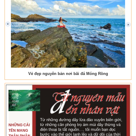
prev
next
Vẻ đẹp nguyên bản nơi bãi đá Móng Rồng
Từ những đường dây lừa đảo xuyên biên giới,
từ những căn phòng trọ ám mùi dây thừng và
NHỮNG CÁI
điện thoại bị tắt nguồn…, tôi muốn bạn đọc
TÊN MANG
bước vào thế giới lạnh lẽo và dữ dội của thời