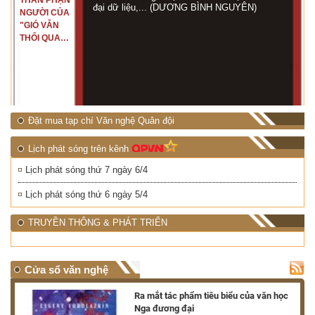
THÂN PHẬN
đại dữ liệu,... (DƯƠNG BÌNH NGUYÊN)
NGƯỜI CỦA
"GIÓ VẪN
THỔI QUA
RỪNG
NHIỆT ĐỚI"
Đặt mua tạp chí Văn nghệ Quân đội
Lịch phát sóng trên kênh
Lịch phát sóng thứ 7 ngày 6/4
Lịch phát sóng thứ 6 ngày 5/4
TRUYỀN THÔNG & PHÁT TRIỂN
Cửa sổ văn nghệ
nh
Ra mắt tác phẩm tiêu biểu của văn học
Nga đương đại