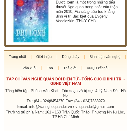
g
Được xem là một trong những tiểu
thuyết Nga quan trọng nhất của thập
niên 2010,
Phi công
tiếp tục khẳng
định vị trí đặc biệt của Evgeny
Vodolazkin (THÙY CHI)
Trang nhất
Giới thiệu
Dòng chảy
Bình luận văn nghệ
Văn xuôi
Thơ
Thế giới
VNQĐ kết nối
TẠP CHÍ VĂN NGHỆ QUÂN ĐỘI ĐIỆN TỬ - TỔNG CỤC CHÍNH TRỊ -
QĐND VIỆT NAM
Tổng biên tập: Phùng Văn Khai - Tòa soạn và trị sự: 4 Lý Nam Đế - Hà
Nội
Tel: (84 - 024)8454370 Fax: (84 - 024)7333979
Email: info@vannghequandoi.vn / vnquandoi@gmail.com
Thường trú phía Nam: 161 - 163 Trần Quốc Thảo, Phường Nhiêu Lộc,
TP.Hồ Chí Minh