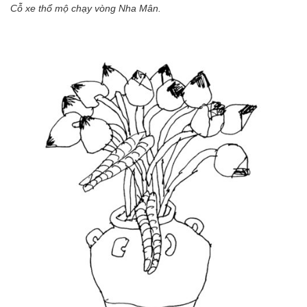
Cỗ xe thổ mộ chạy vòng Nha Mân.