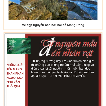
Vẻ đẹp nguyên bản nơi bãi đá Móng Rồng
Từ những đường dây lừa đảo xuyên biên giới,
từ những căn phòng trọ ám mùi dây thừng và
NHỮNG CÁI
điện thoại bị tắt nguồn…, tôi muốn bạn đọc
TÊN MANG
bước vào thế giới lạnh lẽo và dữ dội của thời
THÂN PHẬN
đại dữ liệu,... (DƯƠNG BÌNH NGUYÊN)
NGƯỜI CỦA
"GIÓ VẪN
THỔI QUA
RỪNG
NHIỆT ĐỚI"