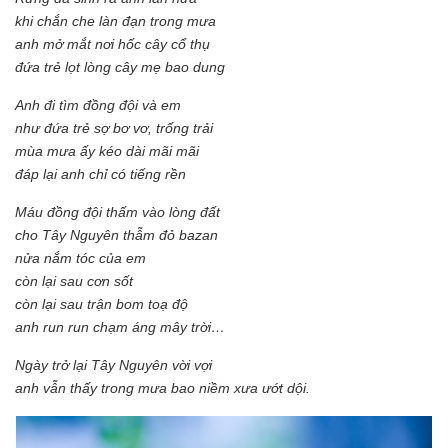
khi chắn che làn đạn trong mưa
anh mở mắt nơi hốc cây cổ thụ
đứa trẻ lọt lòng cây mẹ bao dung
Anh đi tìm đồng đội và em
như đứa trẻ sợ bơ vơ, trống trải
mùa mưa ấy kéo dài mãi mãi
đáp lại anh chỉ có tiếng rền
Máu đồng đội thấm vào lòng đất
cho Tây Nguyên thẫm đỏ bazan
nửa nắm tóc của em
còn lại sau cơn sốt
còn lại sau trận bom toạ độ
anh run run chạm áng mây trời…
Ngày trở lại Tây Nguyên vời vợi
anh vẫn thấy trong mưa bao niềm xưa ướt dội.