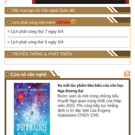
Đặt mua tạp chí Văn nghệ Quân đội
Lịch phát sóng trên kênh
Lịch phát sóng thứ 7 ngày 6/4
Lịch phát sóng thứ 6 ngày 5/4
TRUYỀN THÔNG & PHÁT TRIỂN
Cửa sổ văn nghệ
nh
Ra mắt tác phẩm tiêu biểu của văn học
Nga đương đại
g
Được xem là một trong những tiểu
thuyết Nga quan trọng nhất của thập
niên 2010,
Phi công
tiếp tục khẳng
định vị trí đặc biệt của Evgeny
Vodolazkin (THÙY CHI)