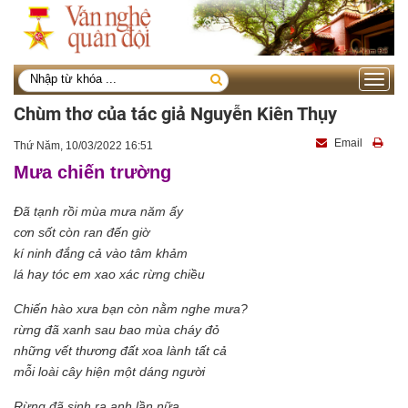
Toggle
navigati
Chùm thơ của tác giả Nguyễn Kiên Thụy
Email
Thứ Năm, 10/03/2022 16:51
Mưa chiến trường
Đã tạnh rồi mùa mưa năm ấy
cơn sốt còn ran đến giờ
kí ninh đắng cả vào tâm khảm
lá hay tóc em xao xác rừng chiều
Chiến hào xưa bạn còn nằm nghe mưa?
rừng đã xanh sau bao mùa cháy đỏ
những vết thương đất xoa lành tất cả
mỗi loài cây hiện một dáng người
Rừng đã sinh ra anh lần nữa