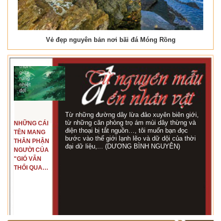
Vẻ đẹp nguyên bản nơi bãi đá Móng Rồng
Từ những đường dây lừa đảo xuyên biên giới,
từ những căn phòng trọ ám mùi dây thừng và
NHỮNG CÁI
điện thoại bị tắt nguồn…, tôi muốn bạn đọc
TÊN MANG
bước vào thế giới lạnh lẽo và dữ dội của thời
THÂN PHẬN
đại dữ liệu,... (DƯƠNG BÌNH NGUYÊN)
NGƯỜI CỦA
"GIÓ VẪN
THỔI QUA
RỪNG
NHIỆT ĐỚI"