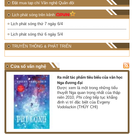
Đặt mua tạp chí Văn nghệ Quân đội
Lịch phát sóng trên kênh
Lịch phát sóng thứ 7 ngày 6/4
Lịch phát sóng thứ 6 ngày 5/4
TRUYỀN THÔNG & PHÁT TRIỂN
Cửa sổ văn nghệ
nh
Ra mắt tác phẩm tiêu biểu của văn học
Nga đương đại
g
Được xem là một trong những tiểu
thuyết Nga quan trọng nhất của thập
niên 2010,
Phi công
tiếp tục khẳng
định vị trí đặc biệt của Evgeny
Vodolazkin (THÙY CHI)