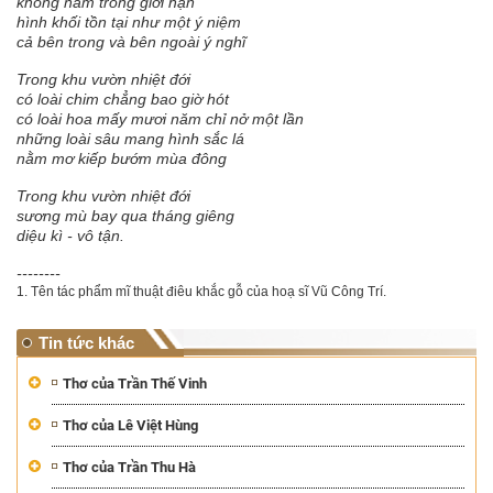
không nằm trong giới hạn
hình khối tồn tại như một ý niệm
cả bên trong và bên ngoài ý nghĩ
Trong khu vườn nhiệt đới
có loài chim chẳng bao giờ hót
có loài hoa mấy mươi năm chỉ nở một lần
những loài sâu mang hình sắc lá
nằm mơ kiếp bướm mùa đông
Trong khu vườn nhiệt đới
sương mù bay qua tháng giêng
diệu kì - vô tận.
--------
1. Tên tác phẩm mĩ thuật điêu khắc gỗ của hoạ sĩ Vũ Công Trí.
Tin tức khác
Thơ của Trần Thế Vinh
Thơ của Lê Việt Hùng
Thơ của Trần Thu Hà