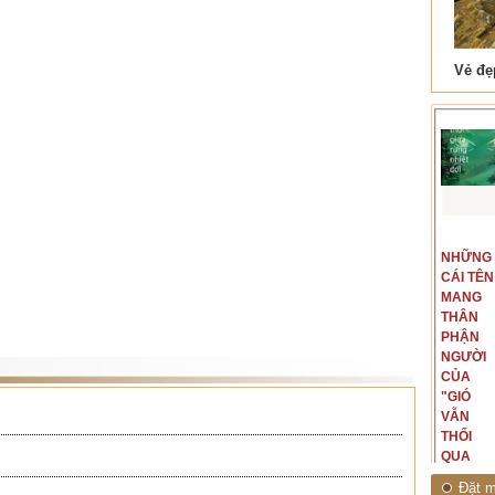
 Tam Cốc
Lẫm liệt Hải Vân quan
t văn là
Là người đi dọc biên giới phía
NGUYÊN
NHỮNG
ấu, một
Bắc, tôi có thế mạnh khi hình
MẪU
CÁI TÊN
hế giới từ
dung, mở ra không gian của giai
CỦA TÔI
MANG
hà văn tự
đoạn lịch sử đó... (PHẠM VÂN
LÀ
THÂN
eo ý mình...
ANH)
NHỮNG
PHẬN
NGƯỜI
NGƯỜI
ĐÃ PHẤT
CỦA
CAO CỜ
"GIÓ
HỒNG
VẪN
THÁNG
THỔI
TÁM
QUA
NĂM
RỪNG
Đặt m