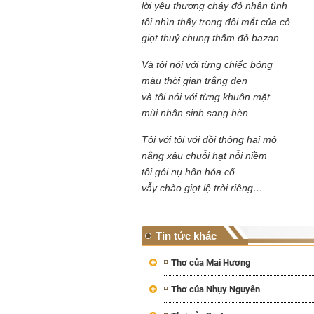
lời yêu thương cháy đỏ nhân tình
tôi nhìn thấy trong đôi mắt của cỏ
giọt thuỷ chung thấm đỏ bazan
Mùa xanh
Và tôi nói với từng chiếc bóng
màu thời gian trắng đen
và tôi nói với từng khuôn mặt
mùi nhân sinh sang hèn
Tôi với tôi với đồi thông hai mộ
Tôi từng hình dung viế
nắng xâu chuỗi hạt nỗi niềm
NHỮNG
công việc của sự hư c
tôi gói nụ hôn hóa cổ
NGƯỜI
hành trình phác dựng t
vẫy chào giọt lệ trời riêng…
TÔI GẶP,
trí tưởng tượng, nơi n
NHỮNG
do tạo hình mọi thứ th
CHUYỆN
(TRẦN THỊ TÚ NGỌC)
TÔI VIẾT
Tin tức khác
Thơ của Mai Hương
Thơ của Nhụy Nguyên