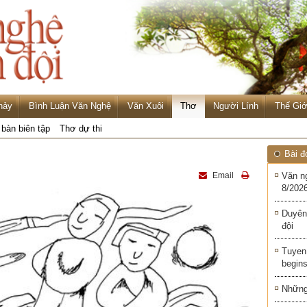
hảy
Bình Luận Văn Nghệ
Văn Xuôi
Thơ
Người Lính
Thế Giớ
 bàn biên tập
Thơ dự thi
Bài đ
Email
Văn n
8/2026
Duyên
đội
Tuyen 
begins
Những 