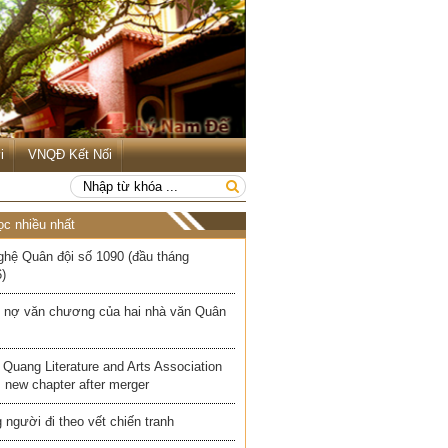
i
VNQĐ Kết Nối
ọc nhiều nhất
ghệ Quân đội số 1090 (đầu tháng
)
 nợ văn chương của hai nhà văn Quân
Quang Literature and Arts Association
 new chapter after merger
người đi theo vết chiến tranh