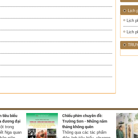
1945
NHIỆT
ĐỚI"
Lịch 
Lịch p
Lịch p
TRUY
 tiêu biểu
Chiếu phim chuyên đề:
a đương đại
Trường Sơn - Những năm
t trong
tháng không quên
yết Nga quan
Thông qua các tác phẩm
thập niên
điện ảnh tiêu biểu, chương