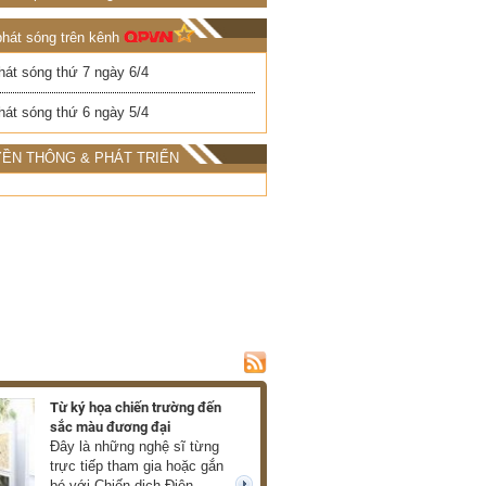
phát sóng trên kênh
hát sóng thứ 7 ngày 6/4
hát sóng thứ 6 ngày 5/4
ỀN THÔNG & PHÁT TRIỂN
Từ ký họa chiến trường đến
Ra mắt hồi ký về c
sắc màu đương đại
của Xuân Phượng
Đây là những nghệ sĩ từng
Những thước phim
trực tiếp tham gia hoặc gắn
mở ra trước mắt 
bó với Chiến dịch Điện
về chiến tranh châ