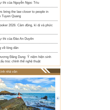
ự thi của Nguyễn Ngọc Trìu
rs bring the law closer to people in
e Tuyen Quang
ooker 2026: Cảm động, kì dị và phức
ự thi của Đào An Duyên
 về lòng dân
rương Đăng Dung: Ý niệm hiện sinh
cấu trúc chỉnh thể nghệ thuật
ính nhà văn
next