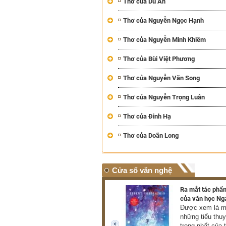
Thơ của Du An
Thơ của Nguyễn Ngọc Hạnh
Thơ của Nguyễn Minh Khiêm
Thơ của Bùi Việt Phương
Thơ của Nguyễn Văn Song
Thơ của Nguyễn Trọng Luân
Thơ của Đinh Hạ
Thơ của Doãn Long
Cửa sổ văn nghệ
Triển lãm hơn 100 tác phẩm
Ra mắt tác phẩm
của danh họa Lê Bá Đảng
của văn học Ng
Triển lãm giới thiệu đến
Được xem là mộ
công chúng hơn 100 tác
những tiểu thu
phẩm tiêu biểu thuộc nhiều
trọng nhất của 