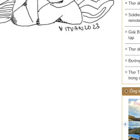
Thơ d
Soldie
remot
Giải B
tạp
Thơ d
Đường
Thơ T
trong 
Ống k
prev