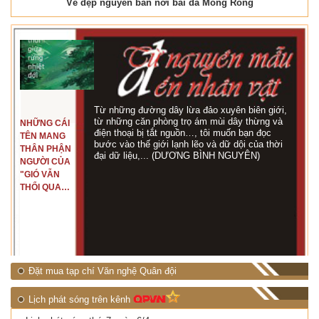
Vẻ đẹp nguyên bản nơi bãi đá Móng Rồng
Từ những đường dây lừa đảo xuyên biên giới,
từ những căn phòng trọ ám mùi dây thừng và
NHỮNG CÁI
điện thoại bị tắt nguồn…, tôi muốn bạn đọc
TÊN MANG
bước vào thế giới lạnh lẽo và dữ dội của thời
THÂN PHẬN
đại dữ liệu,... (DƯƠNG BÌNH NGUYÊN)
NGƯỜI CỦA
"GIÓ VẪN
THỔI QUA
RỪNG
NHIỆT ĐỚI"
Đặt mua tạp chí Văn nghệ Quân đội
Lịch phát sóng trên kênh