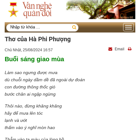
Toggle
navigati
Thơ của Hà Phi Phượng
Email
Chủ Nhật, 25/08/2024 16:57
Buổi sáng giao mùa
Làm sao ngưng được mưa
dù chuỗi ngày dầm dề đã ngoài dự đoán
con đường thông thốc gió
bước chân ai ngập ngừng
Thôi nào, đừng khăng khăng
hãy để mưa lên tóc
lạnh và ướt
thấm vào ý nghĩ mòn hao
Thẫm vào ta màu của lòng hồ