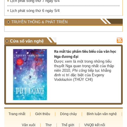
Lịch phát sóng thứ 7 ngày 6/4
Lịch phát sóng thứ 6 ngày 5/4
TRUYỀN THÔNG & PHÁT TRIỂN
Cửa sổ văn nghệ
nh
Ra mắt tác phẩm tiêu biểu của văn học
Nga đương đại
g
Được xem là một trong những tiểu
thuyết Nga quan trọng nhất của thập
niên 2010,
Phi công
tiếp tục khẳng
định vị trí đặc biệt của Evgeny
Vodolazkin (THÙY CHI)
Trang nhất
Giới thiệu
Dòng chảy
Bình luận văn nghệ
Văn xuôi
Thơ
Thế giới
VNQĐ kết nối