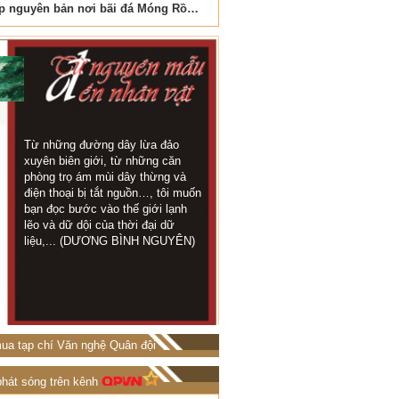
Vẻ đẹp nguyên bản nơi bãi đá Móng Rồng
Nơi biển xanh vỗ về đá cuộ
Từ những đường dây lừa đảo
Trong thời gian này 
KHI TÁC
xuyên biên giới, từ những căn
đội ở trên chốt rất 
GIẢ LÀ
phòng trọ ám mùi dây thừng và
địa tôi chỉ cách kh
NGUYÊN
điện thoại bị tắt nguồn…, tôi muốn
chừng 1 cây số...
MẪU
bạn đọc bước vào thế giới lạnh
TRỌNG LUÂN)
lẽo và dữ dội của thời đại dữ
liệu,... (DƯƠNG BÌNH NGUYÊN)
ua tạp chí Văn nghệ Quân đội
phát sóng trên kênh