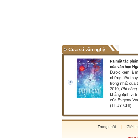
Cửa sổ văn nghệ
Triển lãm hơn 100 tác phẩm
Ra mắt tác phẩm
của danh họa Lê Bá Đảng
của văn học Ng
Triển lãm giới thiệu đến
Được xem là mộ
công chúng hơn 100 tác
những tiểu thu
phẩm tiêu biểu thuộc nhiều
trọng nhất của 
prev
loại hình như hội họa, điêu
2010,
Phi công
khắc, phù điêu (THU HÀ)
khẳng định vị tr
của Evgeny Vod
(THÙY CHI)
Trang nhất
Giới th