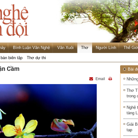
hảy
Bình Luận Văn Nghệ
Văn Xuôi
Thơ
Người Lính
Thế Giớ
 bàn biên tập
Thơ dự thi
uận Cầm
Bài đ
Email
Những
Thơ T
trong 
Nghệ 
tàng 
Giải B
tạp