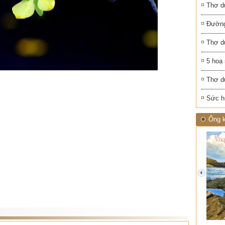
Thơ d
Đường
Thơ d
5 hoạ
Thơ d
Sức h
Ống k
prev