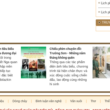
Lịch p
Lịch p
TRUY
 tiêu biểu
Chiếu phim chuyên đề:
a đương đại
Trường Sơn - Những năm
t trong
tháng không quên
yết Nga quan
Thông qua các tác phẩm
thập niên
điện ảnh tiêu biểu, chương
tiếp tục
trình tái hiện chân thực và
í đặc biệt
xúc động cuộc sống chiến
olazkin
đấu, lao động cùng những
hi sinh
iệu
Dòng chảy
Bình luận văn nghệ
Văn xuôi
Thơ
Thế 