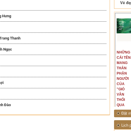
 Tam Cốc
Lẫm liệt Hải Vân quan
g Hưng
 Trang Thanh
t văn là
Là người đi dọc biên giới phía
nh Ngọc
NGUYÊN
NHỮNG
ấu, một
Bắc, tôi có thế mạnh khi hình
MẪU
CÁI TÊN
hế giới từ
dung, mở ra không gian của giai
CỦA TÔI
MANG
hà văn tự
đoạn lịch sử đó... (PHẠM VÂN
LÀ
THÂN
eo ý mình...
ANH)
NHỮNG
PHẬN
NGƯỜI
NGƯỜI
ợi
ĐÃ PHẤT
CỦA
CAO CỜ
"GIÓ
HỒNG
VẪN
THÁNG
THỔI
nh Đào
TÁM
QUA
NĂM
RỪNG
Đặt m
1945
NHIỆT
ĐỚI"
Lịch 