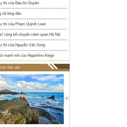
ự thi của Đào An Duyên
 về lòng dân
ự thi của Phạm Quỳnh Loan
 sĩ cùng kể chuyện cảnh quan Hà Nội
ự thi của Nguyễn Văn Song
út mạnh mẽ của Higashino Keigo
ính nhà văn
next