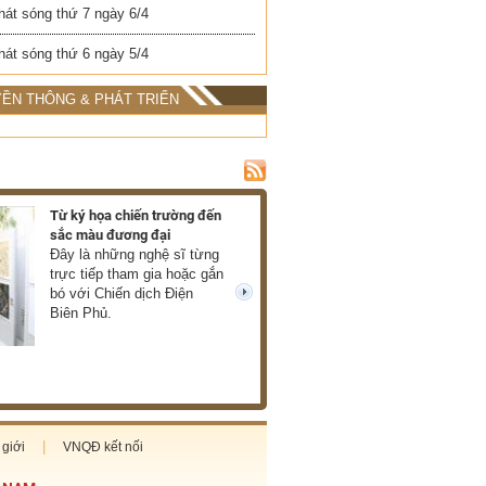
hát sóng thứ 7 ngày 6/4
hát sóng thứ 6 ngày 5/4
ỀN THÔNG & PHÁT TRIỂN
Từ ký họa chiến trường đến
Ra mắt hồi ký về c
sắc màu đương đại
của Xuân Phượng
Đây là những nghệ sĩ từng
Những thước phim
trực tiếp tham gia hoặc gắn
mở ra trước mắt 
bó với Chiến dịch Điện
về chiến tranh châ
next
Biên Phủ.
thực, giàu cảm xú
cùng tàn khốc. (T
giới
VNQĐ kết nối