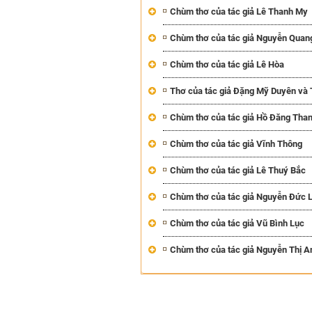
Mùa xanh
Chùm thơ của tác giả Lê Thanh My
Chùm thơ của tác giả Nguyễn Quan
Chùm thơ của tác giả Lê Hòa
Thơ của tác giả Đặng Mỹ Duyên và
Tôi từng hình dung viế
Chùm thơ của tác giả Hồ Đăng Tha
NHỮNG
công việc của sự hư c
NGƯỜI
hành trình phác dựng t
Chùm thơ của tác giả Vĩnh Thông
TÔI GẶP,
trí tưởng tượng, nơi n
NHỮNG
do tạo hình mọi thứ th
Chùm thơ của tác giả Lê Thuý Bắc
CHUYỆN
(TRẦN THỊ TÚ NGỌC)
TÔI VIẾT
Chùm thơ của tác giả Nguyễn Đức L
Chùm thơ của tác giả Vũ Bình Lục
Chùm thơ của tác giả Nguyễn Thị A