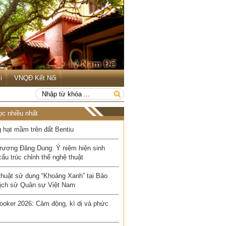
i
VNQĐ Kết Nối
ọc nhiều nhất
 hạt mầm trên đất Bentiu
rương Đăng Dung: Ý niệm hiện sinh
cấu trúc chỉnh thể nghệ thuật
thuật sử dụng “Khoảng Xanh” tại Bảo
Lịch sử Quân sự Việt Nam
ooker 2026: Cảm động, kì dị và phức