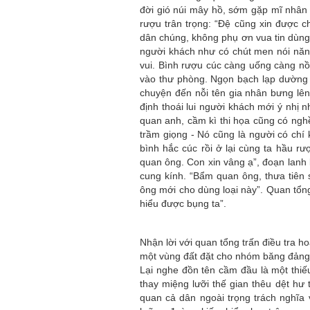
đời gió núi mây hồ, sớm gặp mĩ nhân
rượu trân trọng: “Đệ cũng xin được c
dân chúng, không phụ ơn vua tin dùng
người khách như có chút men nói năn
vui. Bình rượu cúc càng uống càng n
vào thư phòng. Ngọn bạch lạp dường 
chuyện đến nỗi tên gia nhân bưng lên
định thoái lui người khách mới ý nhị 
quan anh, cầm kì thi họa cũng có nghề
trầm giọng - Nó cũng là người có chí 
bình hắc cúc rồi ở lại cùng ta hầu rư
quan ông. Con xin vâng ạ”, đoạn lan
cung kính. “Bẩm quan ông, thưa tiên 
ông mới cho dùng loại này”. Quan tổng
hiểu được bụng ta”.
Nhận lời với quan tổng trấn điều tra 
một vùng đất đặt cho nhóm băng đảng 
Lại nghe đồn tên cầm đầu là một thiế
thay miệng lưỡi thế gian thêu dệt hư 
quan cả dân ngoài trọng trách nghĩa