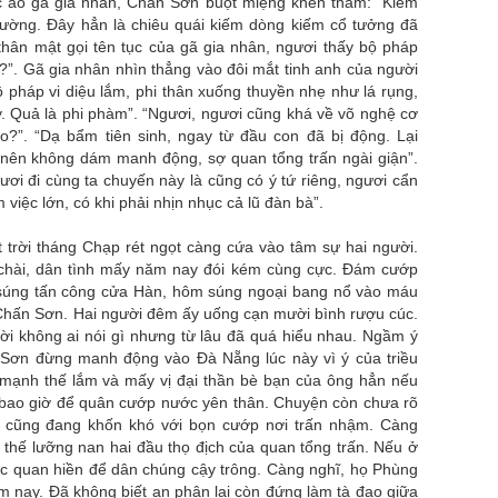
c áo gã gia nhân, Chấn Sơn buột miệng khen thầm: “Kiếm
lường. Đây hẳn là chiêu quái kiếm dòng kiếm cổ tưởng đã
thân mật gọi tên tục của gã gia nhân, ngươi thấy bộ pháp
”. Gã gia nhân nhìn thẳng vào đôi mắt tinh anh của người
ộ pháp vi diệu lắm, phi thân xuống thuyền nhẹ như lá rụng,
. Quả là phi phàm”. “Ngươi, ngươi cũng khá về võ nghệ cơ
?”. “Dạ bẩm tiên sinh, ngay từ đầu con đã bị động. Lại
c nên không dám manh động, sợ quan tổng trấn ngài giận”.
ươi đi cùng ta chuyến này là cũng có ý tứ riêng, ngươi cẩn
m việc lớn, có khi phải nhịn nhục cả lũ đàn bà”.
t trời tháng Chạp rét ngọt càng cứa vào tâm sự hai người.
chài, dân tình mấy năm nay đói kém cùng cực. Đám cướp
 súng tấn công cửa Hàn, hôm súng ngoại bang nổ vào máu
m Chấn Sơn. Hai người đêm ấy uống cạn mười bình rượu cúc.
ười không ai nói gì nhưng từ lâu đã quá hiểu nhau. Ngầm ý
Sơn đừng manh động vào Đà Nẵng lúc này vì ý của triều
 mạnh thế lắm và mấy vị đại thần bè bạn của ông hẳn nếu
 bao giờ để quân cướp nước yên thân. Chuyện còn chưa rõ
ng cũng đang khốn khó với bọn cướp nơi trấn nhậm. Càng
 thế lưỡng nan hai đầu thọ địch của quan tổng trấn. Nếu ở
bậc quan hiền để dân chúng cậy trông. Càng nghĩ, họ Phùng
 nay. Đã không biết an phận lại còn đứng làm tà đạo giữa