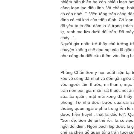
nhiệm hẳn thiên hạ còn nhiễu loạn hơ
càng loạn lạc điêu linh. Vả chăng, h
có còn nhớ...”. Viên tổng trấn càng đ
đình có cái khó của triều đình. Có loạn
đã yêu ta ta đâu dám lơ là trọng trách.
lợ, ranh ma lừa dưới dối trên. Đã mấ
cháy...”.
Người gia nhân trẻ thấy chủ tướng tr
chuyện khống chế dọa nạt của lũ giặc
như càng da diết cứa thêm vào lòng ha
Phùng Chấn Sơn y hẹn xuất hiện tại t
kéo về cũng đã nhạt và đến gần giữa 
vóc người tầm thước, mi thanh, mục 
trấn nên bọn gia nhân rất thuộc nết ă
sửa áo quần, mặt mũi xong đã thấy q
phòng. Từ nhà dưới bước qua cái sâ
thoáng quan ngài ở phía trong liền lên 
được hiền huynh, thật là đắc tội”. 
“Sơn đệ, Sơn đệ lại thế rồi. Ta có vi
ngồi đối diện. Ngọn bạch lạp được lũ 
chế ra chén gỗ quan tổng trấn tươi cư