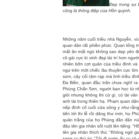
Đẹp trong sự b
cũng là thông điệp của Hồn quỳnh.
Những năm cuối triều nhà Nguyễn, vùn
quan dân rất phiền phức. Quan tổng tr
mất ăn mất ngủ không sao dẹp yên đ
cô gái cực kì xinh đẹp tài trí hơn ng
nhiên bỡn cợt quân của triều đình v
ngự trên một chiếc lâu thuyền cực lớn
sùm, cây cối rậm rạp mà lính triều đ
Đa Biền, quan đầu trấn chưa nghĩ ra
Phùng Chấn Sơn, người bạn học từ nh
giỏi nhưng không thi cử gì, có tài vă
anh tài trong thiên hạ. Phạm quan dặ
nếp đình cổ cuối cửa sông y như rằn
tiến tới thi lễ rồi dâng thư mời, họ
quân trắng của họ Phùng dần dần nún
đâu tên gia nhân sốt ruột lên tiếng: 
tên gia nhân thích thú: “Không ngờ gi
sang cụ thủ từ: “Tôi đi nước ấy cụ có