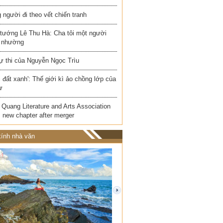
người đi theo vết chiến tranh
 tướng Lê Thu Hà: Cha tôi một người
 nhường
ự thi của Nguyễn Ngọc Trìu
i đất xanh': Thế giới kì ảo chồng lớp của
ư
Quang Literature and Arts Association
 new chapter after merger
ính nhà văn
next