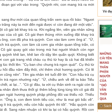
c”, đoạn gọi với vào trong: “Quỳnh nhi, con mang trà ra mời
 Tam Cốc
Lẫm liệt Hải Vân quan
sang thư mời của quan tổng trấn xem qua rồi bảo: “Ngươi
 trăng này ta mới đến ngài được vì còn đang dở một việc”.
ột cô gái bê khay trà ra. Khi ngẩng lên, viên gia nhân sững
ạc của cô gái. Cô gái thẹn thùng nhìn xuống đặt khay trà
ưa ông, con đã pha trà quỳnh. Con vào làm cơm ông à”. “Ừ,
thích trà quỳnh, con làm cả cơm gia nhân quan tổng trấn, có
. Cô gái quay gót vào trong mà hai người khách còn ngơ
t văn là
Là người đi dọc biên giới phía
NGUYÊN
NHỮNG
ấu, một
Bắc, tôi có thế mạnh khi hình
 quỳnh khẽ lan, khẽ lan rồi dậy lên quấn quýt. Không biết
MẪU
CÁI TÊN
hế giới từ
dung, mở ra không gian của giai
i con gái trang nhã cháu cụ thủ từ hay là cả hai đã khiến
CỦA TÔI
MANG
hà văn tự
đoạn lịch sử đó... (PHẠM VÂN
g lúc thốt lên: “Cụ ban cho chung trà ngon quá!”. Cụ thủ từ
LÀ
THÂN
eo ý mình...
ANH)
iếu hồi đầu năm đấy thôi, chỉ thêm chút hương quỳnh. Có lẽ
NHỮNG
PHẬN
 cũng nên”. Tên gia nhân trẻ tuổi đỡ lời: “Con hầu trà cụ
NGƯỜI
NGƯỜI
ến trà ngon nhường này”. “Ừ, chiều anh về để ta bảo Tiểu
ĐÃ PHẤT
CỦA
hết, ai lại...”. “Có gì đâu, ta với cụ thân sinh ra ngài còn là
CAO CỜ
"GIÓ
gia nhân định thưa thốt gì thêm bỗng lúng túng khi cô gái đã
HỒNG
VẪN
gan ngát hương quỳnh phập phồng đôi vai thiếu nữ. Thiếu
THÁNG
THỔI
TÁM
QUA
: “Ông à, con đem bình tiểu cúc, như là mai gió bấc về”.
NĂM
RỪNG
ng ít trà quỳnh, nếu còn hắc quỳnh thì tốt”. “Hắc quỳnh còn
Sách 
1945
NHIỆT
ài đi. Sang năm nhuận có khi ta lại có hắc quỳnh. Rồi con