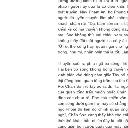
lưỡng đường kiếm hiểm lưu trên ngự
pháp người này quả là ảo diệu khôn 
thất truyền. Này Phạm An, họ Phùng 
người đó uyển chuyển lắm phải không?
khách chậm rãi: “Dạ, bẩm tiên sinh, b
kiếm kề cổ mà thuyền không động đậy
mà. Sao không thử vài chiêu xem sao
không thấy đôi mắt người kia có ý á
“Ừ, ừ, thế cũng hay, quan ngài cho ng
trọng, nhu mì, nhẫn nhịn thế là tốt. Là
Thuyền xuôi ra phía ngã ba sông. Tiế
Hai bên bờ sông không bóng thuyền 
xuất hiện vào đúng năm giặc Tây nổ
thịt đồng bào, quan tổng trấn cho tì
Rồi Chấn Sơn rũ tay áo ra đi. Hai ng
của quan tổng trấn muốn nhắc Chấn 
đình còn chưa rõ. Phe chủ chiến vẫn
còn sống dưới gầm trời này sẽ chẳng
ngô khoai thì liền đó chính quan ô
nghĩ, Chấn Sơn càng thấy khó cho cái
thời thế khác, hẳn nhiên đây là một 
càng giận bọn cướp quấy quả mấy năm