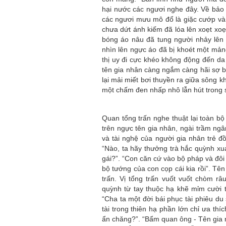
hại nước các ngươi nghe đây. Về bảo
các ngươi mưu mô đổ là giặc cướp và 
chưa dứt ánh kiếm đã lóa lên xoẹt xoẹ
bóng áo nâu đã tung người nhảy lên
nhìn lên ngực áo đã bị khoét một mảng
thị uy đi cực khéo không động đến da 
tên gia nhân càng ngắm càng hãi sợ bả
lại mải miết bơi thuyền ra giữa sông
một chấm đen nhấp nhô lẫn hút trong 
Quan tổng trấn nghe thuật lại toàn b
trên ngực tên gia nhân, ngài trầm ngâ
và tài nghệ của người gia nhân trẻ đ
“Nào, ta hãy thưởng trà hắc quỳnh xu
gái?”. “Con căn cứ vào bộ pháp và đôi
bộ tướng của con cọp cái kia rồi”. Tên
trấn. Vị tổng trấn vuốt vuốt chòm r
quỳnh từ tay thuộc hạ khẽ mỉm cười 
“Cha ta một đời bái phục tài phiêu d
tài trong thiên hạ phần lớn chỉ ưa thí
ẩn chăng?”. “Bẩm quan ông - Tên gia