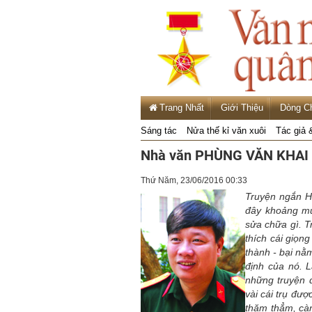
Trang Nhất
Giới Thiệu
Dòng C
Sáng tác
Nửa thế kỉ văn xuôi
Tác giả 
Nhà văn PHÙNG VĂN KHAI v
Thứ Năm, 23/06/2016 00:33
Truyện ngắn H
đây khoảng mư
sửa chữa gì. Tr
thích cái giọn
thành - bại nằ
định của nó. L
những truyện đ
vài cái trụ đượ
thăm thẳm, càn