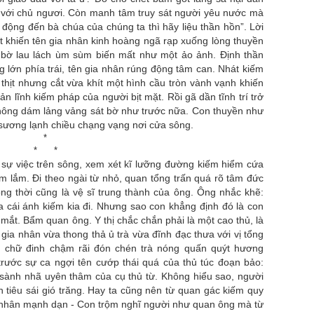
 với chủ ngươi. Còn manh tâm truy sát người yêu nước mà
động đến bà chúa của chúng ta thì hãy liệu thần hồn”. Lời
t khiến tên gia nhân kinh hoàng ngã rạp xuống lòng thuyền
 bờ lau lách ùm sùm biến mất như một ảo ảnh. Định thần
 lớn phía trái, tên gia nhân rúng động tâm can. Nhát kiếm
thịt nhưng cắt vừa khít một hình cầu tròn vành vạnh khiến
n lĩnh kiếm pháp của người bịt mặt. Rồi gã dần tĩnh trí trở
 không dám lảng vảng sát bờ như trước nữa. Con thuyền như
sương lạnh chiều chạng vạng nơi cửa sông.
*
* *
ộ sự việc trên sông, xem xét kĩ lưỡng đường kiếm hiểm cứa
m lắm. Đi theo ngài từ nhỏ, quan tổng trấn quá rõ tâm đức
ồng thời cũng là vệ sĩ trung thành của ông. Ông nhắc khẽ:
a cái ánh kiếm kia đi. Nhưng sao con khẳng định đó là con
 mắt. Bẩm quan ông. Y thị chắc chắn phải là một cao thủ, là
 gia nhân vừa thong thả ủ trà vừa đĩnh đạc thưa với vị tổng
âu chữ đinh chậm rãi đón chén trà nóng quấn quýt hương
trước sự ca ngợi tên cướp thái quá của thủ túc đoạn bảo:
u sành nhã uyên thâm của cụ thủ từ. Không hiểu sao, người
ch tiêu sái gió trăng. Hay ta cũng nên từ quan gác kiếm quy
 nhân mạnh dạn - Con trộm nghĩ người như quan ông mà từ