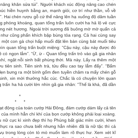
 nâng khăn sửa túi”. Người khách xúc động nâng cao chén
húc hiền huynh bằng an, mạnh giỏi, cơ trí như thần, vỗ về
”. Hai chén rượu gỗ cứ thế nâng lên hạ xuống độ dăm tuần
g phóng khoáng, quan tổng trấn luôn cười ha hả lộ vẻ cực
ồng nét hương. Ngoài trời sương đã buông mờ mờ quấn cả
như cũng phấn khích bập bùng tỏa rạng. Cả hai cùng say
 một con gà chọi hấp muối đặt lên bàn cùng bát muối tiêu
nhìn quan tổng trấn buột miệng: “Cậu này, cậu này được đó
 có ngọn lắm”. “Ừ, ừ - Quan tổng trấn trỏ vào gã gia nhân
khí, ngặt nỗi sinh bất phùng thời. Mà này. Lấy ra thêm một
ợu tiên sinh. Tiên sinh trà, tửu đều cao tay lắm đấy”. “Bẩm
h lẹn bưng ra một bình gốm đen tuyền châm ra mấy chén gỗ
sinh, xin mời thưởng hắc cúc. Chắc là có chuyện lớn quan
 trấn ha hả cười lớn nhìn gã gia nhân: “Thế là khá, đã dần
*
* *
hoạt động của toán cướp Hải Đông, đám cướp dám lấy cả tên
của mình hẳn chí khí của bọn cướp không phải loại xoàng.
u nữ cực kì xinh đẹp thì họ Phùng bất giác mỉm cười, khen
thực ra sao chưa biết nhưng hẳn nhiên đã là nữ tặc thì cả
 vụ trong lòng còn tò mò muốn làm rõ thực hư. Xem xét kĩ