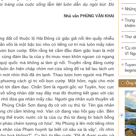
i tráng của cuộc sống lẫm liệt luôn dẫn dụ ngòi bút. Đó
Những 
Nhà văn PHÙNG VĂN KHAI
Trung
khiêm
Thơ d
g đất cổ thuộc lộ Hải Đông cũ giặc giã nổi lên quấy nhiễu
ấn vốn là một bậc túc nho có tiếng cơ trí mà luôn mấy năm
'Cú rờ
ược bọn cướp. Đồn rằng kẻ cầm đầu đám giặc loạn là một
Vĩ Ng
ười cùng đám lâu la của y thị mưu mẹo khôn ngoan cứ ngang
à quý quốc mà không ai làm gì nổi. Truyền rằng đảng cướp
Tuyen 
 luôn ẩn hiện chập chờn nơi cửa sông đổ ra bể lau lách um
begins
ình mới nhìn thôi đã ớn lạnh. Thao lược hơn người mà Phạm
 phương cách gì trị nổi bọn cướp. Một hôm, ngài cho mời
Ống k
ỏ tới đàm đạo. Chấn Sơn là người gốc xứ Tuyên, học cực
n võ sống nhàn dật nay đây mai đó thường kết giao với các
n nhỏ đứa gia nhân mấy câu. Người gia nhân xuôi thuyền về
g Phùng Chấn Sơn đang đọ cờ với cụ thủ từ. Tên gia nhân
 Phùng chỉ cầm không mở. Ván cờ đang vào hồi gay cấn. Bên
g thế trước nước cờ lạ của cụ thủ từ đang bí bách bỗng
prev
“Hồi pháo chém tượng cờ hòa”. Họ Phùng à lên một tiếng nhìn
a nhân của Phạm huynh lại biết cờ sâu xa là vậy”, rồi nhìn
 cho hoà không?”. Cụ thủ từ liền cười: “Đã đi được nước cờ