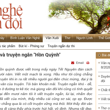
hảy
Bình Luận Văn Nghệ
Văn Xuôi
Thơ
Người Lính
Thế Giớ
& tác phẩm
Bút kí - Phóng sự
Truyện ngắn dự thi
à truyện ngắn "Hồn Quỳnh"
Bài đ
Email
Văn n
8/2026
ồn quỳnh được viết trong mấy ngày Tết Nguyên đán cách
ời năm. Viết một mạch là xong. Hầu như tôi cũng chẳng
Duyên
uyện khi in ra rất nhiều người gọi điện chúc mừng, đại ý là
đội
g văn của truyện. Tôi băn khoăn mãi. Truyện ngắn khó - dễ,
m ở đường tơ kẽ tóc mà giọng văn đôi khi cũng có tính quyết
Chất t
ại đến mươi năm tôi ít viết truyện ngắn, lùi lại, nhẩm đọc
ã viết của mình, thấy nhiều cái cũng sơ sài, ọp ẹp. Được
Viết t
c chẳng qua là có cốt truyện vững mà thôi. Mới thấy đời văn
Thơ c
g đi càng thấy phía trước hút hắt, vô định. Nhưng rất đẹp.