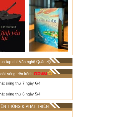
ua tạp chí Văn nghệ Quân đội
phát sóng trên kênh
hát sóng thứ 7 ngày 6/4
hát sóng thứ 6 ngày 5/4
ỀN THÔNG & PHÁT TRIỂN