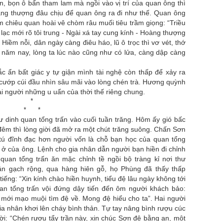
n, bọn ô bẩn tham lam mà ngồi vào vị trí của quan ông thì
oàng thượng đâu chịu để quan ông ra đi như thế. Quan ông
ăm chiêu quan hoài vê chòm râu muối tiêu trầm giọng: “Triều
 lạc mới rõ tôi trung - Ngài xá tay cung kính - Hoàng thượng
 Hiềm nỗi, dân ngày càng điêu háo, lũ ô trọc thì vơ vét, thớ
y năm nay, lòng ta lúc nào cũng như có lửa, càng dập càng
ắc ẩn bất giác y tự giận mình tài nghệ còn thấp để xảy ra
 cướp cúi đầu nhìn sâu mãi vào lòng chén trà. Hương quỳnh
i người những u uẩn của thời thế riêng chung.
*
* *
ư dinh quan tổng trấn vào cuối tuần trăng. Hôm ấy gió bấc
đêm thì lòng giời đã mở ra một chút trăng suông. Chấn Sơn
tú đĩnh đạc hơn người vốn là chỗ bạn học của quan tổng
n ở của ông. Lệnh cho gia nhân dẫn người bạn hiền đi chỉnh
uan tổng trấn ăn mặc chỉnh tề ngồi bộ tràng kỉ nơi thư
n gạch rộng, qua hàng hiên gỗ, họ Phùng đã thấy thấp
tiếng: “Xin kính chào hiền huynh, tiểu đệ lâu ngày không tới
Quan tổng trấn vội đứng dậy tiến đến ôm người khách bảo:
ệc mới mạo muội tìm đệ về. Mong đệ hiểu cho ta”. Hai người
gia nhân khơi lên cháy bình thản. Tự tay nâng bình rượu cúc
ời: “Chén rượu tẩy trần này, xin chúc Sơn đệ bằng an, một