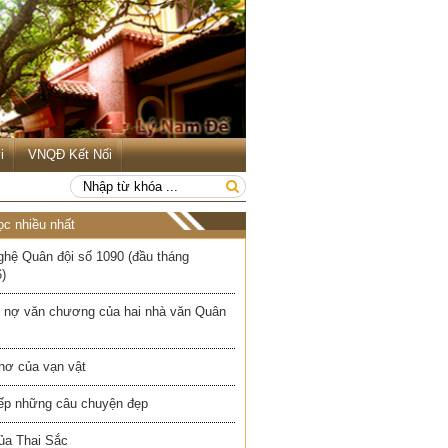
i
VNQĐ Kết Nối
ọc nhiều nhất
ghệ Quân đội số 1090 (đầu tháng
)
 nợ văn chương của hai nhà văn Quân
hơ của vạn vật
iếp những câu chuyện đẹp
ủa Thai Sắc