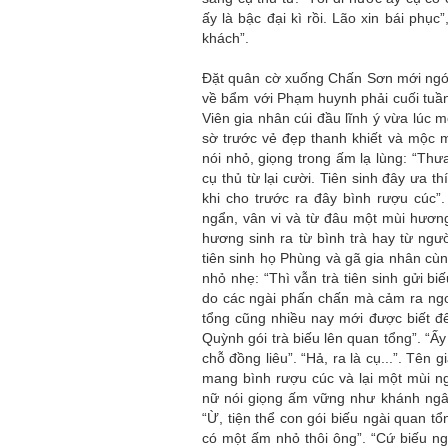
ấy là bậc đại kì rồi. Lão xin bái phụ
khách”.
Mùa xanh
Đặt quân cờ xuống Chấn Sơn mới ngó 
về bẩm với Phạm huynh phải cuối tuần
Viên gia nhân cúi đầu lĩnh ý vừa lúc m
sờ trước vẻ đẹp thanh khiết và mộc m
nói nhỏ, giọng trong ấm lạ lùng: “Th
cụ thủ từ lại cười. Tiên sinh đây ưa 
khi cho trước ra đây bình rượu cúc”
Tôi từng hình dung viế
NHỮNG
công việc của sự hư c
ngẩn, vân vi và từ đâu một mùi hương
NGƯỜI
hành trình phác dựng t
hương sinh ra từ bình trà hay từ ngườ
TÔI GẶP,
trí tưởng tượng, nơi n
tiên sinh họ Phùng và gã gia nhân cùn
NHỮNG
do tạo hình mọi thứ th
nhỏ nhẹ: “Thì vẫn trà tiên sinh gửi b
CHUYỆN
(TRẦN THỊ TÚ NGỌC)
do các ngài phấn chấn mà cảm ra ngon
TÔI VIẾT
tổng cũng nhiều nay mới được biết đ
Quỳnh gói trà biếu lên quan tổng”. “Ấy c
chỗ đồng liêu”. “Hả, ra là cụ...”. Tên 
mang bình rượu cúc và lại một mùi n
nữ nói giọng ấm vững như khánh ngân
“Ừ, tiện thể con gói biếu ngài quan tổ
có một ấm nhỏ thôi ông”. “Cứ biếu ng