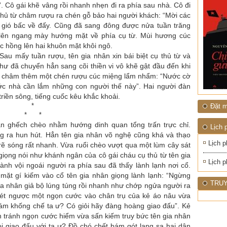
ĐỚI"
 Cô gái khẽ vâng rồi nhanh nhẹn đi ra phía sau nhà. Cô đi
 thủ từ châm rượu ra chén gỗ bảo hai người khách: “Mời các
 gió bấc về đấy. Cũng đã sang đông được nửa tuần trăng
 lên ngang mày hướng mặt về phía cụ từ. Mùi hương cúc
 hồng lên hai khuôn mặt khôi ngô.
au mấy tuần rượu, tên gia nhân xin bái biệt cụ thủ từ và
ư đã chuyển hẳn sang cõi thiền vi vô khẽ gật đầu đến khi
mới châm thêm một chén rượu cúc miệng lẩm nhẩm: “Nước cờ
nước nhà cần lắm những con người thế này”. Hai người đàn
riền sông, tiếng cuốc kêu khắc khoải.
*
Đặt m
* *
án ghếch chèo nhằm hướng dinh quan tổng trấn trực chỉ.
Lịch 
 ra hun hút. Hẳn tên gia nhân võ nghệ cũng khá và thạo
Lịch p
rẽ sóng rất nhanh. Vừa ruổi chèo vượt qua một lùm cây sát
ọng nói như khánh ngân của cô gái cháu cụ thủ từ tên gia
Lịch p
rành vội ngoái người ra phía sau đã thấy lành lạnh nơi cổ.
mặt gí kiếm vào cổ tên gia nhân giọng lành lạnh: “Ngừng
TRUY
gia nhân giả bộ lúng túng rồi nhanh như chớp ngửa người ra
uét ngược một ngọn cước vào chân trụ của kẻ áo nâu vừa
dám khống chế ta ư? Có giỏi hãy đàng hoàng giao đấu”. Kẻ
n tránh ngọn cước hiểm vừa sấn kiếm truy bức tên gia nhân
i giao đấu với ta ư? Đồ chó chết bám gót lang sa hại dân