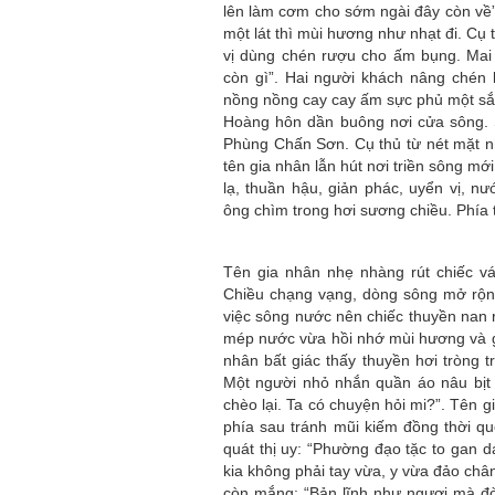
lên làm cơm cho sớm ngài đây còn về”.
một lát thì mùi hương như nhạt đi. Cụ
vị dùng chén rượu cho ấm bụng. Mai
còn gì”. Hai người khách nâng chén
nồng nồng cay cay ấm sực phủ một sắc
Hoàng hôn dần buông nơi cửa sông. S
Phùng Chấn Sơn. Cụ thủ từ nét mặt nh
tên gia nhân lẫn hút nơi triền sông 
lạ, thuần hậu, giản phác, uyển vị, 
ông chìm trong hơi sương chiều. Phía t
Tên gia nhân nhẹ nhàng rút chiếc v
Chiều chạng vạng, dòng sông mở rộng
việc sông nước nên chiếc thuyền nan 
mép nước vừa hồi nhớ mùi hương và gi
nhân bất giác thấy thuyền hơi tròng t
Một người nhỏ nhắn quần áo nâu bịt 
chèo lại. Ta có chuyện hỏi mi?”. Tên 
phía sau tránh mũi kiếm đồng thời q
quát thị uy: “Phường đạo tặc to gan 
kia không phải tay vừa, y vừa đảo châ
còn mắng: “Bản lĩnh như ngươi mà đò