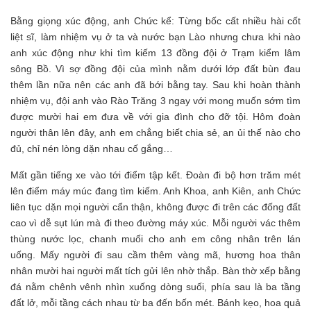
Bằng giọng xúc động, anh Chức kể: Từng bốc cất nhiều hài cốt
liệt sĩ, làm nhiệm vụ ở ta và nước bạn Lào nhưng chưa khi nào
anh xúc động như khi tìm kiếm 13 đồng đội ở Trạm kiểm lâm
sông Bồ. Vì sợ đồng đội của mình nằm dưới lớp đất bùn đau
thêm lần nữa nên các anh đã bới bằng tay. Sau khi hoàn thành
nhiệm vụ, đội anh vào Rào Trăng 3 ngay với mong muốn sớm tìm
được mười hai em đưa về với gia đình cho đỡ tội. Hôm đoàn
người thân lên đây, anh em chẳng biết chia sẻ, an ủi thế nào cho
đủ, chỉ nén lòng dặn nhau cố gắng…
Mất gần tiếng xe vào tới điểm tập kết. Đoàn đi bộ hơn trăm mét
lên điểm máy múc đang tìm kiếm. Anh Khoa, anh Kiên, anh Chức
liên tục dặn mọi người cẩn thận, không được đi trên các đống đất
cao vì dễ sụt lún mà đi theo đường máy xúc. Mỗi người vác thêm
thùng nước lọc, chanh muối cho anh em công nhân trên lán
uống. Mấy người đi sau cầm thêm vàng mã, hương hoa thân
nhân mười hai người mất tích gửi lên nhờ thắp. Bàn thờ xếp bằng
đá nằm chênh vênh nhìn xuống dòng suối, phía sau là ba tầng
đất lở, mỗi tầng cách nhau từ ba đến bốn mét. Bánh kẹo, hoa quả