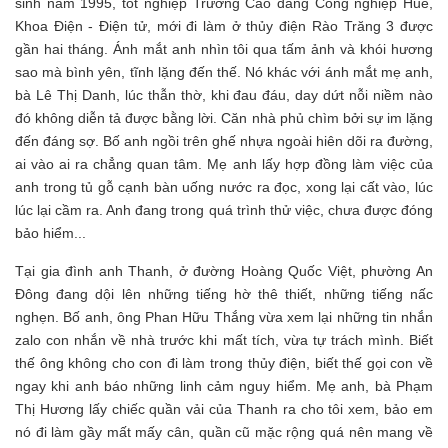
sinh năm 1995, tốt nghiệp Trường Cao đẳng Công nghiệp Huế,
Khoa Điện - Điện tử, mới đi làm ở thủy điện Rào Trăng 3 được
gần hai tháng. Ánh mắt anh nhìn tôi qua tấm ảnh và khói hương
sao mà bình yên, tĩnh lặng đến thế. Nó khác với ánh mắt mẹ anh,
bà Lê Thị Danh, lúc thẫn thờ, khi đau đáu, day dứt nỗi niềm nào
đó không diễn tả được bằng lời. Căn nhà phủ chìm bởi sự im lặng
đến đáng sợ. Bố anh ngồi trên ghế nhựa ngoài hiên dõi ra đường,
ai vào ai ra chẳng quan tâm. Mẹ anh lấy hợp đồng làm việc của
anh trong tủ gỗ cạnh bàn uống nước ra đọc, xong lại cất vào, lúc
lúc lại cầm ra. Anh đang trong quá trình thử việc, chưa được đóng
bảo hiểm...
Tại gia đình anh Thanh, ở đường Hoàng Quốc Việt, phường An
Đông đang dội lên những tiếng hờ thê thiết, những tiếng nấc
nghẹn. Bố anh, ông Phan Hữu Thắng vừa xem lại những tin nhắn
zalo con nhắn về nhà trước khi mất tích, vừa tự trách mình. Biết
thế ông không cho con đi làm trong thủy điện, biết thế gọi con về
ngay khi anh báo những linh cảm nguy hiểm. Mẹ anh, bà Phạm
Thị Hương lấy chiếc quần vải của Thanh ra cho tôi xem, bảo em
nó đi làm gầy mất mấy cân, quần cũ mặc rộng quá nên mang về