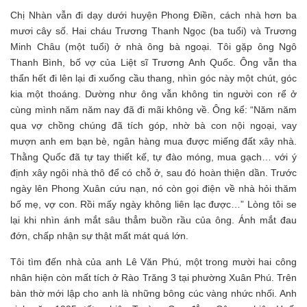
Chị Nhàn vẫn đi dạy dưới huyện Phong Điền, cách nhà hơn ba
mươi cây số. Hai cháu Trương Thanh Ngọc (ba tuổi) và Trương
Minh Châu (một tuổi) ở nhà ông bà ngoại. Tôi gặp ông Ngô
Thanh Bình, bố vợ của Liệt sĩ Trương Anh Quốc. Ông vẫn tha
thẩn hết đi lên lại đi xuống cầu thang, nhìn góc này một chút, góc
kia một thoáng. Dường như ông vẫn không tin người con rể ở
cùng mình năm năm nay đã đi mãi không về. Ông kể: “Năm năm
qua vợ chồng chúng đã tích góp, nhờ bà con nội ngoại, vay
mượn anh em bạn bè, ngân hàng mua được miếng đất xây nhà.
Thằng Quốc đã tự tay thiết kế, tự đào móng, mua gạch… với ý
định xây ngôi nhà thô để có chỗ ở, sau đó hoàn thiện dần. Trước
ngày lên Phong Xuân cứu nạn, nó còn gọi điện về nhà hỏi thăm
bố mẹ, vợ con. Rồi mấy ngày không liên lạc được…” Lòng tôi se
lại khi nhìn ánh mắt sâu thẳm buồn rầu của ông. Ánh mắt đau
đớn, chấp nhận sự thật mất mát quá lớn.
Tôi tìm đến nhà của anh Lê Văn Phú, một trong mười hai công
nhân hiện còn mất tích ở Rào Trăng 3 tại phường Xuân Phú. Trên
bàn thờ mới lập cho anh là những bông cúc vàng nhức nhối. Anh