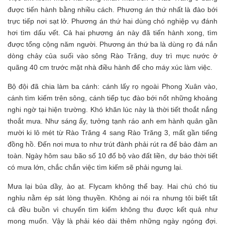
được tiến hành bằng nhiều cách. Phương án thứ nhất là đào bới
trực tiếp nơi sạt lở. Phương án thứ hai dùng chó nghiệp vụ đánh
hơi tìm dấu vết. Cả hai phương án này đã tiến hành xong, tìm
được tổng cộng năm người. Phương án thứ ba là dùng rọ đá nắn
dòng chảy của suối vào sông Rào Trăng, duy trì mực nước ở
quãng 40 cm trước mặt nhà điều hành để cho máy xúc làm việc.
Bộ đội đã chia làm ba cánh: cánh lấy rọ ngoài Phong Xuân vào,
cánh tìm kiếm trên sông, cánh tiếp tục đào bới nốt những khoảng
nghi ngờ tại hiện trường. Khó khăn lúc này là thời tiết thoắt nắng
thoắt mưa. Như sáng ấy, tưởng tạnh ráo anh em hành quân gần
mười ki lô mét từ Rào Trăng 4 sang Rào Trăng 3, mất gần tiếng
đồng hồ. Đến nơi mưa to như trút đành phải rút ra để bảo đảm an
toàn. Ngày hôm sau bão số 10 đổ bộ vào đất liền, dự báo thời tiết
có mưa lớn, chắc chắn việc tìm kiếm sẽ phải ngưng lại.
Mưa lại bủa dầy, ào ạt. Flycam không thể bay. Hai chú chó tiu
nghỉu nằm ép sát lòng thuyền. Không ai nói ra nhưng tôi biết tất
cả đều buồn vì chuyến tìm kiếm không thu được kết quả như
mong muốn. Vậy là phải kéo dài thêm những ngày ngóng đợi.