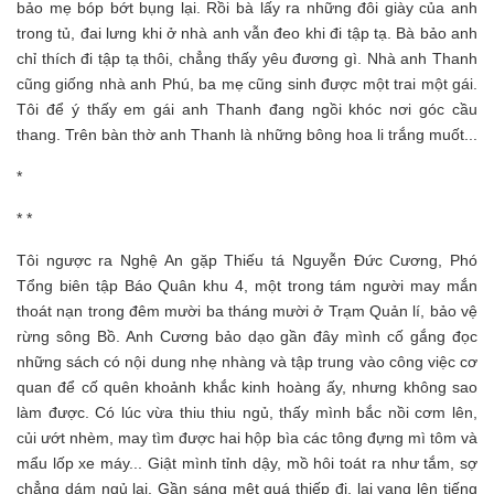
bảo mẹ bóp bớt bụng lại. Rồi bà lấy ra những đôi giày của anh
trong tủ, đai lưng khi ở nhà anh vẫn đeo khi đi tập tạ. Bà bảo anh
chỉ thích đi tập tạ thôi, chẳng thấy yêu đương gì. Nhà anh Thanh
cũng giống nhà anh Phú, ba mẹ cũng sinh được một trai một gái.
Tôi để ý thấy em gái anh Thanh đang ngồi khóc nơi góc cầu
thang. Trên bàn thờ anh Thanh là những bông hoa li trắng muốt...
*
* *
Tôi ngược ra Nghệ An gặp Thiếu tá Nguyễn Đức Cương, Phó
Tổng biên tập Báo Quân khu 4, một trong tám người may mắn
thoát nạn trong đêm mười ba tháng mười ở Trạm Quản lí, bảo vệ
rừng sông Bồ. Anh Cương bảo dạo gần đây mình cố gắng đọc
những sách có nội dung nhẹ nhàng và tập trung vào công việc cơ
quan để cố quên khoảnh khắc kinh hoàng ấy, nhưng không sao
làm được. Có lúc vừa thiu thiu ngủ, thấy mình bắc nồi cơm lên,
củi ướt nhèm, may tìm được hai hộp bìa các tông đựng mì tôm và
mẩu lốp xe máy... Giật mình tỉnh dậy, mồ hôi toát ra như tắm, sợ
chẳng dám ngủ lại. Gần sáng mệt quá thiếp đi, lại vang lên tiếng