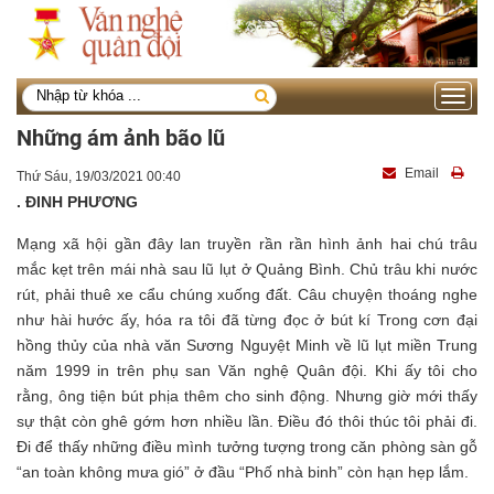
Toggle
navigati
Những ám ảnh bão lũ
Email
Thứ Sáu, 19/03/2021 00:40
. ĐINH PHƯƠNG
Mạng xã hội gần đây lan truyền rần rần hình ảnh hai chú trâu
mắc kẹt trên mái nhà sau lũ lụt ở Quảng Bình. Chủ trâu khi nước
rút, phải thuê xe cẩu chúng xuống đất. Câu chuyện thoáng nghe
như hài hước ấy, hóa ra tôi đã từng đọc ở bút kí Trong cơn đại
hồng thủy của nhà văn Sương Nguyệt Minh về lũ lụt miền Trung
năm 1999 in trên phụ san Văn nghệ Quân đội. Khi ấy tôi cho
rằng, ông tiện bút phịa thêm cho sinh động. Nhưng giờ mới thấy
sự thật còn ghê gớm hơn nhiều lần. Điều đó thôi thúc tôi phải đi.
Đi để thấy những điều mình tưởng tượng trong căn phòng sàn gỗ
“an toàn không mưa gió” ở đầu “Phố nhà binh” còn hạn hẹp lắm.