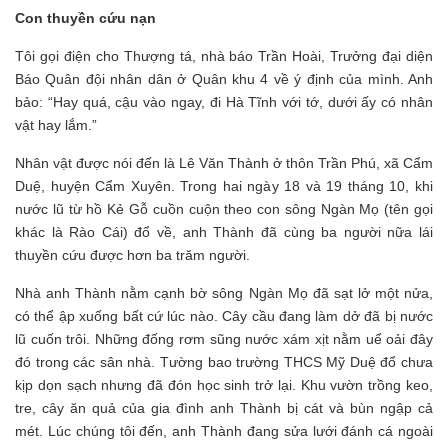
Con thuyền cứu nạn
Tôi gọi điện cho Thượng tá, nhà báo Trần Hoài, Trưởng đại diện
Báo Quân đội nhân dân ở Quân khu 4 về ý định của mình. Anh
bảo: “Hay quá, cậu vào ngay, đi Hà Tĩnh với tớ, dưới ấy có nhân
vật hay lắm.”
Nhân vật được nói đến là Lê Văn Thành ở thôn Trần Phú, xã Cẩm
Duệ, huyện Cẩm Xuyên. Trong hai ngày 18 và 19 tháng 10, khi
nước lũ từ hồ Kẻ Gỗ cuồn cuộn theo con sông Ngàn Mọ (tên gọi
khác là Rào Cái) đổ về, anh Thành đã cùng ba người nữa lái
thuyền cứu được hơn ba trăm người.
Nhà anh Thành nằm cạnh bờ sông Ngàn Mọ đã sạt lở một nửa,
có thể ập xuống bất cứ lúc nào. Cây cầu đang làm dở đã bị nước
lũ cuốn trôi. Những đống rơm sũng nước xám xịt nằm uể oải đây
đó trong các sân nhà. Tường bao trường THCS Mỹ Duệ đổ chưa
kịp dọn sạch nhưng đã đón học sinh trở lại. Khu vườn trồng keo,
tre, cây ăn quả của gia đình anh Thành bị cát và bùn ngập cả
mét. Lúc chúng tôi đến, anh Thành đang sửa lưới đánh cá ngoài