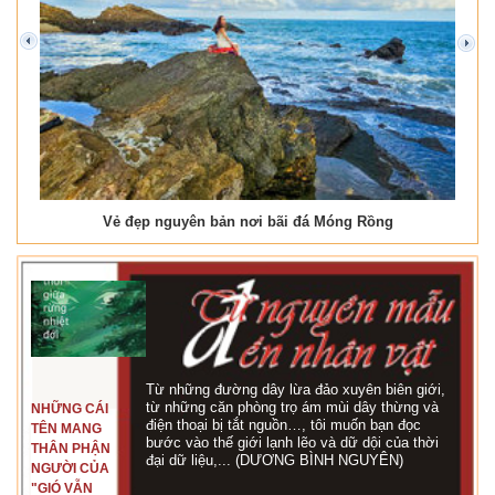
prev
next
Vẻ đẹp nguyên bản nơi bãi đá Móng Rồng
Từ những đường dây lừa đảo xuyên biên giới,
từ những căn phòng trọ ám mùi dây thừng và
NHỮNG CÁI
điện thoại bị tắt nguồn…, tôi muốn bạn đọc
TÊN MANG
bước vào thế giới lạnh lẽo và dữ dội của thời
THÂN PHẬN
đại dữ liệu,... (DƯƠNG BÌNH NGUYÊN)
NGƯỜI CỦA
"GIÓ VẪN