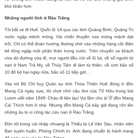
khó khăn hơn.
Những người lính ở Rào Trăng
Tôi bắt xe đi Huế. Quốc lộ 1A qua các tỉnh Quảng Bình, Quảng Trị
nước ngập mênh mông. Vài chiếc thuyền nan mỏng mảnh dạt
trôi. Chỉ có thể đoán hướng đường nhờ vào những hàng cột điện
bê tông ngập một phần thân trong nước. Trên chuyến xe khách
vừa dò đường vừa đi, mọi người đều nói về lũ lụt, về số người tử
nạn ở Nam Trà My, về Thủy Tiên đi làm từ thiện, về cơn bão số
10 đổ bộ hai ngày nữa, bão số 11 tiếp gót…
Vào tới Bộ Chỉ huy Quân sự tỉnh Thừa Thiên Huế đóng ở đồn
Mang Cá ngày xưa, tôi chợt nhớ câu thơ của Tố Hữu trong bài
Lượm viết năm 1949: Cháu đi liên lạc/ Vui lắm chú à/ Ở đồn Mang
Cá/ Thích hơn ở nhà. Nhưng đồn Mang Cá bây giờ đang rộn lên
những âu lo vì công tác cứu nạn ở Rào Trăng.
Đón tôi trong cái nhập nhoạng là Thiếu tá Lê Văn Sáu, nhân viên
Ban tuyên huấn, Phòng Chính trị. Anh đang chuẩn bị hành trang
để ngày mai vào lại Rào Trăng.