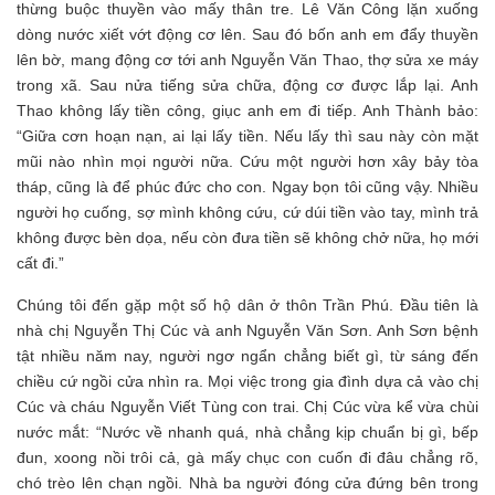
thừng buộc thuyền vào mấy thân tre. Lê Văn Công lặn xuống
dòng nước xiết vớt động cơ lên. Sau đó bốn anh em đẩy thuyền
lên bờ, mang động cơ tới anh Nguyễn Văn Thao, thợ sửa xe máy
trong xã. Sau nửa tiếng sửa chữa, động cơ được lắp lại. Anh
Thao không lấy tiền công, giục anh em đi tiếp. Anh Thành bảo:
“Giữa cơn hoạn nạn, ai lại lấy tiền. Nếu lấy thì sau này còn mặt
mũi nào nhìn mọi người nữa. Cứu một người hơn xây bảy tòa
tháp, cũng là để phúc đức cho con. Ngay bọn tôi cũng vậy. Nhiều
người họ cuống, sợ mình không cứu, cứ dúi tiền vào tay, mình trả
không được bèn dọa, nếu còn đưa tiền sẽ không chở nữa, họ mới
cất đi.”
Chúng tôi đến gặp một số hộ dân ở thôn Trần Phú. Đầu tiên là
nhà chị Nguyễn Thị Cúc và anh Nguyễn Văn Sơn. Anh Sơn bệnh
tật nhiều năm nay, người ngơ ngẩn chẳng biết gì, từ sáng đến
chiều cứ ngồi cửa nhìn ra. Mọi việc trong gia đình dựa cả vào chị
Cúc và cháu Nguyễn Viết Tùng con trai. Chị Cúc vừa kể vừa chùi
nước mắt: “Nước về nhanh quá, nhà chẳng kịp chuẩn bị gì, bếp
đun, xoong nồi trôi cả, gà mấy chục con cuốn đi đâu chẳng rõ,
chó trèo lên chạn ngồi. Nhà ba người đóng cửa đứng bên trong