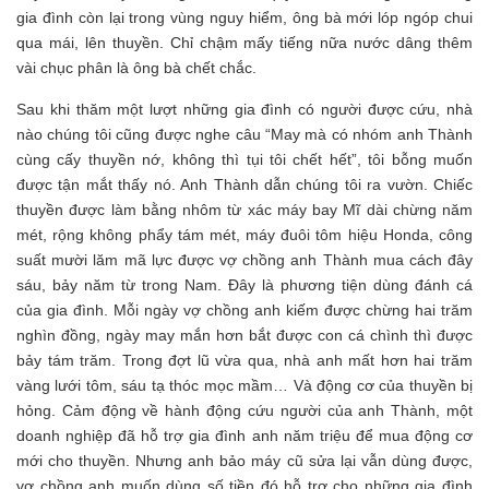
gia đình còn lại trong vùng nguy hiểm, ông bà mới lóp ngóp chui
qua mái, lên thuyền. Chỉ chậm mấy tiếng nữa nước dâng thêm
vài chục phân là ông bà chết chắc.
Sau khi thăm một lượt những gia đình có người được cứu, nhà
nào chúng tôi cũng được nghe câu “May mà có nhóm anh Thành
cùng cấy thuyền nớ, không thì tụi tôi chết hết”, tôi bỗng muốn
được tận mắt thấy nó. Anh Thành dẫn chúng tôi ra vườn. Chiếc
thuyền được làm bằng nhôm từ xác máy bay Mĩ dài chừng năm
mét, rộng không phẩy tám mét, máy đuôi tôm hiệu Honda, công
suất mười lăm mã lực được vợ chồng anh Thành mua cách đây
sáu, bảy năm từ trong Nam. Đây là phương tiện dùng đánh cá
của gia đình. Mỗi ngày vợ chồng anh kiếm được chừng hai trăm
nghìn đồng, ngày may mắn hơn bắt được con cá chình thì được
bảy tám trăm. Trong đợt lũ vừa qua, nhà anh mất hơn hai trăm
vàng lưới tôm, sáu tạ thóc mọc mầm… Và động cơ của thuyền bị
hỏng. Cảm động về hành động cứu người của anh Thành, một
doanh nghiệp đã hỗ trợ gia đình anh năm triệu để mua động cơ
mới cho thuyền. Nhưng anh bảo máy cũ sửa lại vẫn dùng được,
vợ chồng anh muốn dùng số tiền đó hỗ trợ cho những gia đình