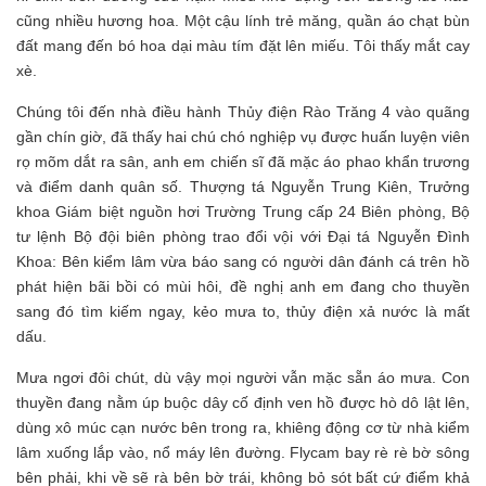
cũng nhiều hương hoa. Một cậu lính trẻ măng, quần áo chạt bùn
đất mang đến bó hoa dại màu tím đặt lên miếu. Tôi thấy mắt cay
xè.
Chúng tôi đến nhà điều hành Thủy điện Rào Trăng 4 vào quãng
gần chín giờ, đã thấy hai chú chó nghiệp vụ được huấn luyện viên
rọ mõm dắt ra sân, anh em chiến sĩ đã mặc áo phao khẩn trương
và điểm danh quân số. Thượng tá Nguyễn Trung Kiên, Trưởng
khoa Giám biệt nguồn hơi Trường Trung cấp 24 Biên phòng, Bộ
tư lệnh Bộ đội biên phòng trao đổi vội với Đại tá Nguyễn Đình
Khoa: Bên kiểm lâm vừa báo sang có người dân đánh cá trên hồ
phát hiện bãi bồi có mùi hôi, đề nghị anh em đang cho thuyền
sang đó tìm kiếm ngay, kẻo mưa to, thủy điện xả nước là mất
dấu.
Mưa ngơi đôi chút, dù vậy mọi người vẫn mặc sẵn áo mưa. Con
thuyền đang nằm úp buộc dây cố định ven hồ được hò dô lật lên,
dùng xô múc cạn nước bên trong ra, khiêng động cơ từ nhà kiểm
lâm xuống lắp vào, nổ máy lên đường. Flycam bay rè rè bờ sông
bên phải, khi về sẽ rà bên bờ trái, không bỏ sót bất cứ điểm khả