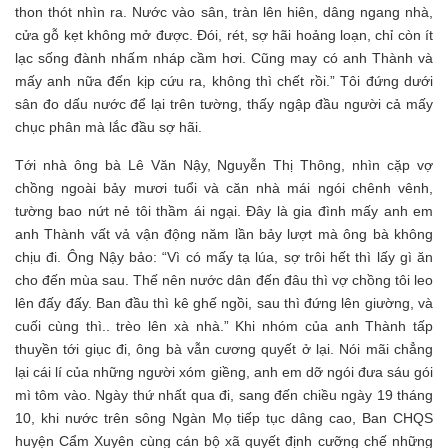
thon thót nhìn ra. Nước vào sân, tràn lên hiên, dâng ngang nhà,
cửa gỗ kẹt không mở được. Đói, rét, sợ hãi hoảng loạn, chỉ còn ít
lạc sống đành nhấm nháp cầm hơi. Cũng may có anh Thành và
mấy anh nữa đến kịp cứu ra, không thì chết rồi.” Tôi đứng dưới
sân đo dấu nước để lại trên tường, thấy ngập đầu người cả mấy
chục phân mà lắc đầu sợ hãi.
Tới nhà ông bà Lê Văn Nậy, Nguyễn Thị Thông, nhìn cặp vợ
chồng ngoài bảy mươi tuổi và căn nhà mái ngói chênh vênh,
tường bao nứt nẻ tôi thầm ái ngại. Đây là gia đình mấy anh em
anh Thành vất vả vận động năm lần bảy lượt mà ông bà không
chịu đi. Ông Nậy bảo: “Vì có mấy tạ lúa, sợ trôi hết thì lấy gì ăn
cho đến mùa sau. Thế nên nước dân đến đâu thì vợ chồng tôi leo
lên đấy đấy. Ban đầu thì kê ghế ngồi, sau thì đứng lên giường, và
cuối cùng thì.. trèo lên xà nhà.” Khi nhóm của anh Thành tấp
thuyền tới giục đi, ông bà vẫn cương quyết ở lại. Nói mãi chẳng
lại cái lí của những người xóm giềng, anh em dỡ ngói đưa sáu gói
mì tôm vào. Ngày thứ nhất qua đi, sang đến chiều ngày 19 tháng
10, khi nước trên sông Ngàn Mọ tiếp tục dâng cao, Ban CHQS
huyện Cẩm Xuyên cùng cán bộ xã quyết định cưỡng chế những