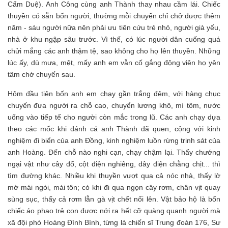
Cẩm Duệ). Anh Công cùng anh Thành thay nhau cầm lái. Chiếc
thuyền có sẵn bốn người, thường mỗi chuyến chỉ chở được thêm
năm - sáu người nữa nên phải ưu tiên cứu trẻ nhỏ, người già yếu,
nhà ở khu ngập sâu trước. Vì thế, có lúc người dân cuống quá
chửi mắng các anh thậm tệ, sao không cho họ lên thuyền. Những
lúc ấy, dù mưa, mệt, mấy anh em vẫn cố gắng động viên họ yên
tâm chờ chuyến sau.
Hôm đầu tiên bốn anh em chạy gần trắng đêm, với hàng chục
chuyến đưa người ra chỗ cao, chuyển lương khô, mì tôm, nước
uống vào tiếp tế cho người còn mắc trong lũ. Các anh chạy dựa
theo các mốc khi đánh cá anh Thành đã quen, cộng với kinh
nghiệm đi biển của anh Đồng, kinh nghiệm luồn rừng trinh sát của
anh Hoàng. Đến chỗ nào nghi cạn, chạy chậm lại. Thấy chướng
ngại vật như cây đổ, cột điện nghiêng, dây điện chằng chịt... thì
tìm đường khác. Nhiều khi thuyền vượt qua cả nóc nhà, thấy lờ
mờ mái ngói, mái tôn; có khi đi qua ngọn cây rơm, chân vịt quay
sùng sục, thấy cả rơm lẫn gà vịt chết nổi lên. Vật bảo hộ là bốn
chiếc áo phao trẻ con được nới ra hết cỡ quàng quanh người mà
xã đội phó Hoàng Đình Bình, từng là chiến sĩ Trung đoàn 176, Sư