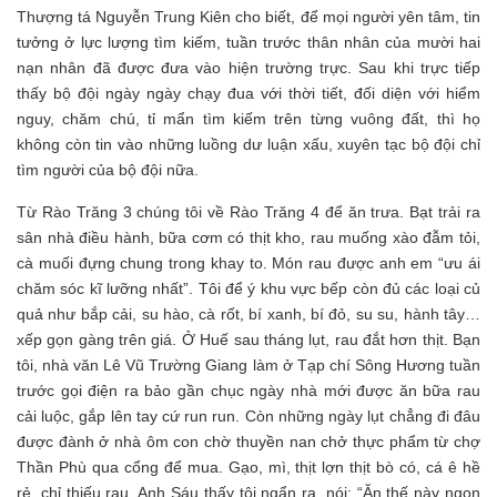
Thượng tá Nguyễn Trung Kiên cho biết, để mọi người yên tâm, tin
tưởng ở lực lượng tìm kiếm, tuần trước thân nhân của mười hai
nạn nhân đã được đưa vào hiện trường trực. Sau khi trực tiếp
thấy bộ đội ngày ngày chạy đua với thời tiết, đối diện với hiểm
nguy, chăm chú, tỉ mẩn tìm kiếm trên từng vuông đất, thì họ
không còn tin vào những luồng dư luận xấu, xuyên tạc bộ đội chỉ
tìm người của bộ đội nữa.
Từ Rào Trăng 3 chúng tôi về Rào Trăng 4 để ăn trưa. Bạt trải ra
sân nhà điều hành, bữa cơm có thịt kho, rau muống xào đẫm tỏi,
cà muối đựng chung trong khay to. Món rau được anh em “ưu ái
chăm sóc kĩ lưỡng nhất”. Tôi để ý khu vực bếp còn đủ các loại củ
quả như bắp cải, su hào, cà rốt, bí xanh, bí đỏ, su su, hành tây…
xếp gọn gàng trên giá. Ở Huế sau tháng lụt, rau đắt hơn thịt. Bạn
tôi, nhà văn Lê Vũ Trường Giang làm ở Tạp chí Sông Hương tuần
trước gọi điện ra bảo gần chục ngày nhà mới được ăn bữa rau
cải luộc, gắp lên tay cứ run run. Còn những ngày lụt chẳng đi đâu
được đành ở nhà ôm con chờ thuyền nan chở thực phẩm từ chợ
Thần Phù qua cổng để mua. Gạo, mì, thịt lợn thịt bò có, cá ê hề
rẻ, chỉ thiếu rau. Anh Sáu thấy tôi ngẩn ra, nói: “Ăn thế này ngon