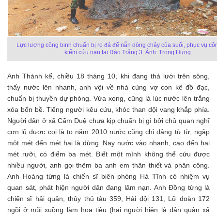
Lực lượng công binh chuẩn bị rọ đá để nắn dòng chảy của suối, phục vụ côn
kiếm cứu nạn tại Rào Trăng 3. Ảnh: Trọng Hưng.
Anh Thành kể, chiều 18 tháng 10, khi đang thả lưới trên sông,
thấy nước lên nhanh, anh vội về nhà cùng vợ con kê đồ đạc,
chuẩn bị thuyền dự phòng. Vừa xong, cũng là lúc nước lên trắng
xóa bốn bề. Tiếng người kêu cứu, khóc than dội vang khắp phía.
Người dân ở xã Cẩm Duệ chưa kịp chuẩn bị gì bởi chủ quan nghĩ
cơn lũ được coi là to năm 2010 nước cũng chỉ dâng từ từ, ngập
một mét đến mét hai là dừng. Nay nước vào nhanh, cao đến hai
mét rưỡi, có điểm ba mét. Biết một mình không thể cứu được
nhiều người, anh gọi thêm ba anh em thân thiết và phân công.
Anh Hoàng từng là chiến sĩ biên phòng Hà Tĩnh có nhiệm vụ
quan sát, phát hiện người dân đang lâm nạn. Anh Đồng từng là
chiến sĩ hải quân, thủy thủ tàu 359, Hải đội 131, Lữ đoàn 172
ngồi ở mũi xuồng làm hoa tiêu (hai người hiện là dân quân xã