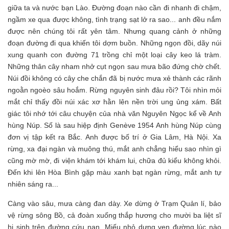
giữa ta và nước bạn Lào. Đường đoạn nào cần đi nhanh đi chậm,
ngầm xe qua được không, tình trạng sạt lở ra sao... anh đều nắm
được nên chúng tôi rất yên tâm. Nhưng quang cảnh ở những
đoạn đường đi qua khiến tôi dợm buồn. Những ngọn đồi, dãy núi
xung quanh con đường 71 trồng chỉ một loại cây keo lá tràm.
Những thân cây nham nhở cụt ngọn sau mưa bão đứng chờ chết.
Núi đồi không có cây che chắn đã bị nước mưa xẻ thành các rãnh
ngoằn ngoèo sâu hoắm. Rừng nguyên sinh đâu rồi? Tôi nhìn mỏi
mắt chỉ thấy đồi núi xác xơ hằn lên nền trời ung ủng xám. Bất
giác tôi nhớ tới câu chuyện của nhà văn Nguyên Ngọc kể về Anh
hùng Núp. Số là sau hiệp định Genève 1954 Anh hùng Núp cùng
đơn vị tập kết ra Bắc. Anh được bố trí ở Gia Lâm, Hà Nội. Xa
rừng, xa đại ngàn và muông thú, mắt anh chẳng hiểu sao nhìn gì
cũng mờ mờ, đi viện khám tới khám lui, chữa đủ kiểu không khỏi.
Đến khi lên Hòa Bình gặp màu xanh bạt ngàn rừng, mắt anh tự
nhiên sáng ra...
Càng vào sâu, mưa càng đan dày. Xe dừng ở Trạm Quản lí, bảo
vệ rừng sông Bồ, cả đoàn xuống thắp hương cho mười ba liệt sĩ
hi sinh trên đường cứu nạn. Miếu nhỏ dựng ven đường lúc nào