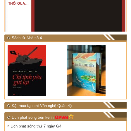
THỔI QUA
RỪNG
NHIỆT ĐỚI"
Sách từ Nhà số 4
Đặt mua tạp chí Văn nghệ Quân đội
Lịch phát sóng trên kênh
Lịch phát sóng thứ 7 ngày 6/4