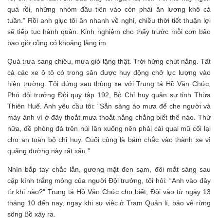
quá rồi, những nhóm đầu tiên vào còn phải ăn lương khô cả
tuần.” Rồi anh giục tôi ăn nhanh về nghỉ, chiều thời tiết thuận lợi
sẽ tiếp tục hành quân. Kinh nghiệm cho thấy trước mỗi cơn bão
bao giờ cũng có khoảng lặng im.
Quá trưa sang chiều, mưa gió lặng thật. Trời hửng chút nắng. Tất
cả các xe ô tô có trong sân được huy động chở lực lượng vào
hiện trường. Tôi đứng sau thùng xe với Trung tá Hồ Văn Chức,
Phó đội trưởng Đội quy tập 192, Bộ Chỉ huy quân sự tỉnh Thừa
Thiên Huế. Anh yêu cầu tôi: “Sẵn sàng áo mưa để che người và
máy ảnh vì ở đây thoắt mưa thoắt nắng chẳng biết thế nào. Thứ
nữa, đề phòng đá trên núi lăn xuống nên phải cài quai mũ cối lại
cho an toàn bộ chỉ huy. Cuối cùng là bám chắc vào thành xe vì
quãng đường này rất xấu.”
Nhìn bắp tay chắc lẳn, gương mặt đen sạm, đôi mắt sáng sau
cặp kính trắng mỏng của người Đội trưởng, tôi hỏi: “Anh vào đây
từ khi nào?” Trung tá Hồ Văn Chức cho biết, Đội vào từ ngày 13
tháng 10 đến nay, ngay khi sự việc ở Trạm Quản lí, bảo vệ rừng
sông Bồ xảy ra.