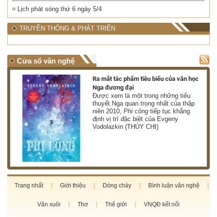
Lịch phát sóng thứ 6 ngày 5/4
TRUYỀN THÔNG & PHÁT TRIỂN
Cửa sổ văn nghệ
nh
Ra mắt tác phẩm tiêu biểu của văn học
Nga đương đại
g
Được xem là một trong những tiểu
thuyết Nga quan trọng nhất của thập
niên 2010,
Phi công
tiếp tục khẳng
định vị trí đặc biệt của Evgeny
Vodolazkin (THÙY CHI)
Trang nhất
Giới thiệu
Dòng chảy
Bình luận văn nghệ
Văn xuôi
Thơ
Thế giới
VNQĐ kết nối