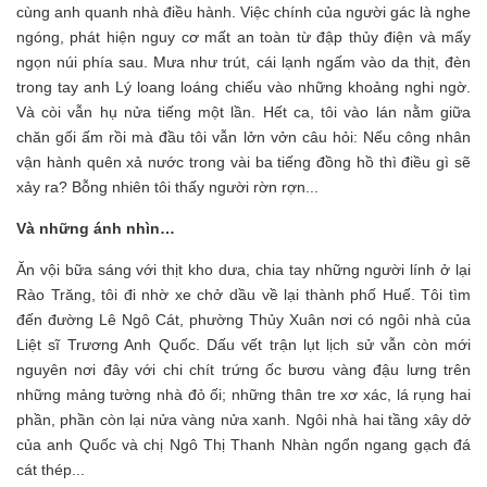
cùng anh quanh nhà điều hành. Việc chính của người gác là nghe
ngóng, phát hiện nguy cơ mất an toàn từ đập thủy điện và mấy
ngọn núi phía sau. Mưa như trút, cái lạnh ngấm vào da thịt, đèn
trong tay anh Lý loang loáng chiếu vào những khoảng nghi ngờ.
Và còi vẫn hụ nửa tiếng một lần. Hết ca, tôi vào lán nằm giữa
chăn gối ấm rồi mà đầu tôi vẫn lởn vởn câu hỏi: Nếu công nhân
vận hành quên xả nước trong vài ba tiếng đồng hồ thì điều gì sẽ
xảy ra? Bỗng nhiên tôi thấy người rờn rợn...
Và những ánh nhìn…
Ăn vội bữa sáng với thịt kho dưa, chia tay những người lính ở lại
Rào Trăng, tôi đi nhờ xe chở dầu về lại thành phố Huế. Tôi tìm
đến đường Lê Ngô Cát, phường Thủy Xuân nơi có ngôi nhà của
Liệt sĩ Trương Anh Quốc. Dấu vết trận lụt lịch sử vẫn còn mới
nguyên nơi đây với chi chít trứng ốc bươu vàng đậu lưng trên
những mảng tường nhà đỏ ối; những thân tre xơ xác, lá rụng hai
phần, phần còn lại nửa vàng nửa xanh. Ngôi nhà hai tầng xây dở
của anh Quốc và chị Ngô Thị Thanh Nhàn ngổn ngang gạch đá
cát thép...