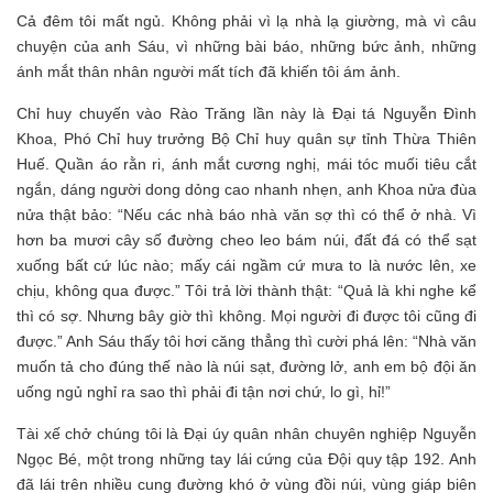
Cả đêm tôi mất ngủ. Không phải vì lạ nhà lạ giường, mà vì câu
chuyện của anh Sáu, vì những bài báo, những bức ảnh, những
ánh mắt thân nhân người mất tích đã khiến tôi ám ảnh.
Chỉ huy chuyến vào Rào Trăng lần này là Đại tá Nguyễn Đình
Khoa, Phó Chỉ huy trưởng Bộ Chỉ huy quân sự tỉnh Thừa Thiên
Huế. Quần áo rằn ri, ánh mắt cương nghị, mái tóc muối tiêu cắt
ngắn, dáng người dong dỏng cao nhanh nhẹn, anh Khoa nửa đùa
nửa thật bảo: “Nếu các nhà báo nhà văn sợ thì có thể ở nhà. Vì
hơn ba mươi cây số đường cheo leo bám núi, đất đá có thể sạt
xuống bất cứ lúc nào; mấy cái ngầm cứ mưa to là nước lên, xe
chịu, không qua được.” Tôi trả lời thành thật: “Quả là khi nghe kể
thì có sợ. Nhưng bây giờ thì không. Mọi người đi được tôi cũng đi
được.” Anh Sáu thấy tôi hơi căng thẳng thì cười phá lên: “Nhà văn
muốn tả cho đúng thế nào là núi sạt, đường lở, anh em bộ đội ăn
uống ngủ nghỉ ra sao thì phải đi tận nơi chứ, lo gì, hỉ!”
Tài xế chở chúng tôi là Đại úy quân nhân chuyên nghiệp Nguyễn
Ngọc Bé, một trong những tay lái cứng của Đội quy tập 192. Anh
đã lái trên nhiều cung đường khó ở vùng đồi núi, vùng giáp biên