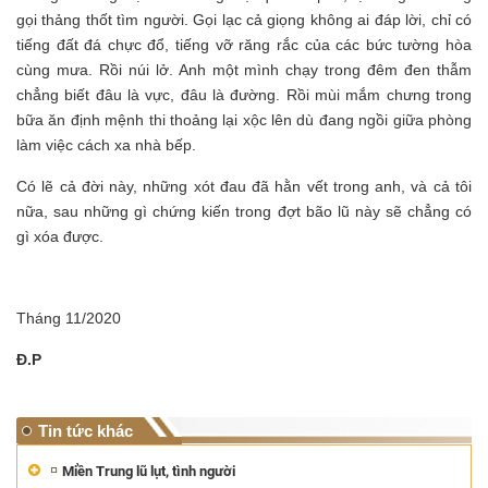
gọi thảng thốt tìm người. Gọi lạc cả giọng không ai đáp lời, chỉ có
tiếng đất đá chực đổ, tiếng vỡ răng rắc của các bức tường hòa
cùng mưa. Rồi núi lở. Anh một mình chạy trong đêm đen thẫm
chẳng biết đâu là vực, đâu là đường. Rồi mùi mắm chưng trong
bữa ăn định mệnh thi thoảng lại xộc lên dù đang ngồi giữa phòng
làm việc cách xa nhà bếp.
Có lẽ cả đời này, những xót đau đã hằn vết trong anh, và cả tôi
nữa, sau những gì chứng kiến trong đợt bão lũ này sẽ chẳng có
gì xóa được.
Tháng 11/2020
Đ.P
Tin tức khác
Miền Trung lũ lụt, tình người