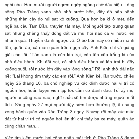
nghi nào. Hơn mười người ngơm ngớp ngóng chờ dấu hiệu. Lòng
sông Rào Trăng xanh nhờ nhờ nước hến, đây đó bập bềnh
những thân cây do núi sạt xô xuống. Qua hơn ba ki lô mét, đến
ngã ba cầu Tam Dần, thuyền tắt máy. Mọi người tập trung quan
sát nhưng chẳng thấy đống đất và mùi hôi nào cả vì nước lên
nhanh quá. Thuyền đành ngược về. Ở bờ bên này có nhiều mảnh
tôn, quần áo, cả màn quấn trên ngọn cây. Anh Kiên chỉ và giảng
giải cho tôi: “Tôn xanh là của lán trại, còn tôn xốp trắng là của
nhà điều hành. Khi đất sạt, cả nhà điều hành và lán trại bị đẩy
xuống suối, rồi nước lớn đẩy vào lòng sông.” Rồi anh thở dài não
nề: “Lại không tìm thấy các em rồi.” Anh Kiên kể, lần trước, chiều
ngày 26 tháng 10, ba chó nghiệp vụ xác định được hai vị trí có
nguồn hơi, huấn luyện viên lập tức cắm cờ đánh dấu. Tối ấy mọi
người ai cũng nao nao, nghĩ chắc sẽ tìm được những người mất
tích. Sáng ngày 27 mọi người dậy sớm hơn thường lệ, ăn sáng
xong hành quân vào Rào Trăng 3 ngay. Nhưng rồi máy xúc múc
đất từ hai vị trí có nguồn hơi lên thì chỉ thấy ba xe máy, quần áo
cùng chăn màn...
Việc tìm kiếm mười hai công nhân mất tích ở Rào Trăng 3 đang