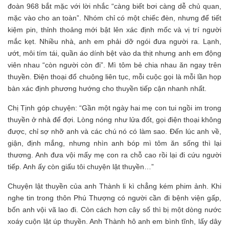
đoàn 968 bắt mặc với lời nhắc “càng biết bơi càng dễ chủ quan,
mặc vào cho an toàn”. Nhóm chỉ có một chiếc đèn, nhưng để tiết
kiệm pin, thỉnh thoảng mới bật lên xác định mốc và vị trí người
mắc kẹt. Nhiều nhà, anh em phải dỡ ngói đưa người ra. Lạnh,
ướt, môi tím tái, quần áo dính bệt vào da thịt nhưng anh em động
viên nhau “còn người còn đi”. Mì tôm bẻ chia nhau ăn ngay trên
thuyền. Điện thoại đổ chuông liên tục, mỗi cuộc gọi là mỗi lần họp
bàn xác định phương hướng cho thuyền tiếp cận nhanh nhất.
Chị Tịnh góp chuyện: “Gần một ngày hai mẹ con tui ngồi im trong
thuyền ở nhà để đợi. Lòng nóng như lửa đốt, gọi điện thoại không
được, chỉ sợ nhỡ anh và các chú nó có làm sao. Đến lúc anh về,
giận, định mắng, nhưng nhìn anh bóp mì tôm ăn sống thì lại
thương. Anh đưa vội mấy mẹ con ra chỗ cao rồi lại đi cứu người
tiếp. Anh ấy còn giấu tôi chuyện lật thuyền…”
Chuyện lật thuyền của anh Thành li kì chẳng kém phim ảnh. Khi
nghe tin trong thôn Phú Thượng có người cần đi bệnh viện gấp,
bốn anh vội vã lao đi. Còn cách hơn cây số thì bị một dòng nước
xoáy cuộn lật úp thuyền. Anh Thành hô anh em bình tĩnh, lấy dây