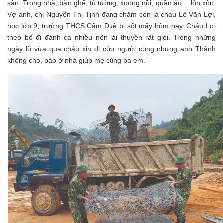
sân. Trong nhà, bàn ghế, tủ tường, xoong nồi, quần áo… lộn xộn.
Vợ anh, chị Nguyễn Thị Tịnh đang chăm con là cháu Lê Văn Lợi,
học lớp 9, trường THCS Cẩm Duệ bị sốt mấy hôm nay. Cháu Lợi
theo bố đi đánh cá nhiều nên lái thuyền rất giỏi. Trong những
ngày lũ vừa qua cháu xin đi cứu người cùng nhưng anh Thành
không cho, bảo ở nhà giúp mẹ cùng ba em.