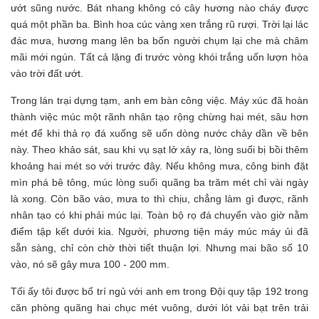
ướt sũng nước. Bát nhang không có cây hương nào cháy được
quá một phần ba. Bình hoa cúc vàng xen trắng rũ rượi. Trời lại lác
đác mưa, hương mang lên ba bốn người chụm lại che mà châm
mãi mới ngún. Tất cả lặng đi trước vòng khói trắng uốn lượn hòa
vào trời đất ướt.
Trong lán trại dựng tạm, anh em bàn công việc. Máy xúc đã hoàn
thành việc múc một rãnh nhân tạo rộng chừng hai mét, sâu hơn
mét để khi thả rọ đá xuống sẽ uốn dòng nước chảy dần về bên
này. Theo khảo sát, sau khi vụ sạt lở xảy ra, lòng suối bị bồi thêm
khoảng hai mét so với trước đây. Nếu không mưa, công binh đặt
mìn phá bê tông, múc lòng suối quãng ba trăm mét chỉ vài ngày
là xong. Còn bão vào, mưa to thì chịu, chẳng làm gì được, rãnh
nhân tạo có khi phải múc lại. Toàn bộ rọ đá chuyển vào giờ nằm
điểm tập kết dưới kia. Người, phương tiện máy múc máy ủi đã
sẵn sàng, chỉ còn chờ thời tiết thuận lợi. Nhưng mai bão số 10
vào, nó sẽ gây mưa 100 - 200 mm.
Tối ấy tôi được bố trí ngủ với anh em trong Đội quy tập 192 trong
căn phòng quãng hai chục mét vuông, dưới lót vải bạt trên trải