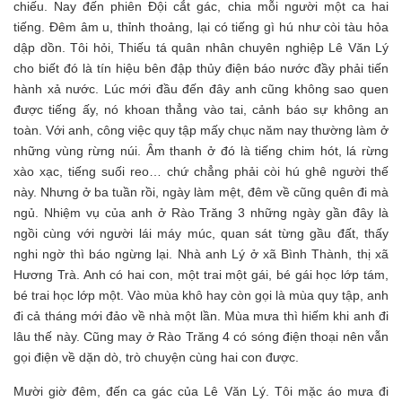
chiếu. Nay đến phiên Đội cắt gác, chia mỗi người một ca hai
tiếng. Đêm âm u, thỉnh thoảng, lại có tiếng gì hú như còi tàu hỏa
dập dồn. Tôi hỏi, Thiếu tá quân nhân chuyên nghiệp Lê Văn Lý
cho biết đó là tín hiệu bên đập thủy điện báo nước đầy phải tiến
hành xả nước. Lúc mới đầu đến đây anh cũng không sao quen
được tiếng ấy, nó khoan thẳng vào tai, cảnh báo sự không an
toàn. Với anh, công việc quy tập mấy chục năm nay thường làm ở
những vùng rừng núi. Âm thanh ở đó là tiếng chim hót, lá rừng
xào xạc, tiếng suối reo… chứ chẳng phải còi hú ghê người thế
này. Nhưng ở ba tuần rồi, ngày làm mệt, đêm về cũng quên đi mà
ngủ. Nhiệm vụ của anh ở Rào Trăng 3 những ngày gần đây là
ngồi cùng với người lái máy múc, quan sát từng gầu đất, thấy
nghi ngờ thì báo ngừng lại. Nhà anh Lý ở xã Bình Thành, thị xã
Hương Trà. Anh có hai con, một trai một gái, bé gái học lớp tám,
bé trai học lớp một. Vào mùa khô hay còn gọi là mùa quy tập, anh
đi cả tháng mới đảo về nhà một lần. Mùa mưa thì hiếm khi anh đi
lâu thế này. Cũng may ở Rào Trăng 4 có sóng điện thoại nên vẫn
gọi điện về dặn dò, trò chuyện cùng hai con được.
Mười giờ đêm, đến ca gác của Lê Văn Lý. Tôi mặc áo mưa đi