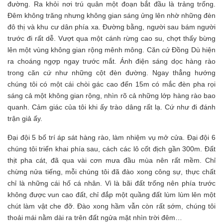
đường. Ra khỏi nơi trú quân một đoạn bắt đầu là trảng trống.
Đêm không trăng nhưng không gian sáng ửng lên nhờ những đèn
đô thị và khu cư dân phía xa. Đường bằng, người sau bám người
trước đi rất dễ. Vượt qua một cánh rừng cao su, chợt thấy bừng
lên một vùng không gian rộng mênh mông. Căn cứ Đồng Dù hiện
ra choáng ngợp ngay trước mắt. Ánh điện sáng dọc hàng rào
trong căn cứ như những cột đèn đường. Ngay thẳng hướng
chúng tôi có một cái chòi gác cao đến 15m có mắc đèn pha rọi
sáng cả một không gian rộng, nhìn rõ cả những lớp hàng rào bao
quanh. Cảm giác của tôi khi ấy trào dâng rất lạ. Cứ như đi đánh
trận giả ấy.
Đại đội 5 bố trí áp sát hàng rào, làm nhiệm vụ mở cửa. Đại đội 6
chúng tôi triển khai phía sau, cách các lô cốt địch gần 300m. Đất
thịt pha cát, đã qua vài cơn mưa đầu mùa nên rất mềm. Chỉ
chừng nửa tiếng, mỗi chúng tôi đã đào xong công sự, thực chất
chỉ là những cái hố cá nhân. Vì là bãi đất trống nên phía trước
không được vun cao đất, chỉ đắp một quầng đất lùm lùm lên một
chút làm vật che đỡ. Đào xong hầm vẫn còn rất sớm, chúng tôi
thoải mái nằm dài ra trên đất ngửa mặt nhìn trời đêm…