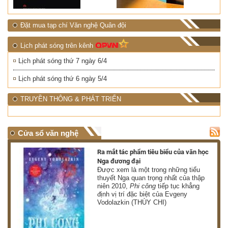
Đặt mua tạp chí Văn nghệ Quân đội
Lịch phát sóng trên kênh
Lịch phát sóng thứ 7 ngày 6/4
Lịch phát sóng thứ 6 ngày 5/4
TRUYỀN THÔNG & PHÁT TRIỂN
Cửa sổ văn nghệ
nh
Ra mắt tác phẩm tiêu biểu của văn học
Nga đương đại
g
Được xem là một trong những tiểu
thuyết Nga quan trọng nhất của thập
niên 2010,
Phi công
tiếp tục khẳng
định vị trí đặc biệt của Evgeny
Vodolazkin (THÙY CHI)