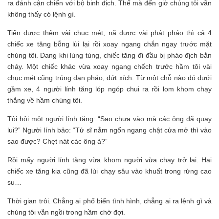
ra đánh cận chiến với bộ binh địch. Thế mà đến giờ chúng tôi vẫn
không thấy có lệnh gì.
Tiến được thêm vài chục mét, nã được vài phát pháo thì cả 4
chiếc xe tăng bỗng lùi lại rồi xoay ngang chắn ngay trước mặt
chúng tôi. Đang khi lúng túng, chiếc tăng đi đầu bị pháo địch bắn
cháy. Một chiếc khác vừa xoay ngang chếch trước hầm tôi vài
chục mét cũng trúng đạn pháo, đứt xích. Từ một chỗ nào đó dưới
gầm xe, 4 người lính tăng lóp ngóp chui ra rồi lom khom chạy
thẳng về hầm chúng tôi.
Tôi hỏi một người lính tăng: “Sao chưa vào mà các ông đã quay
lui?” Người lính bảo: “Tử sĩ nằm ngổn ngang chật cửa mở thì vào
sao được? Chẹt nát các ông à?”
Rồi mấy người lính tăng vừa khom người vừa chạy trở lại. Hai
chiếc xe tăng kia cũng đã lùi chạy sâu vào khuất trong rừng cao
su…
Thời gian trôi. Chẳng ai phổ biến tình hình, chẳng ai ra lệnh gì và
chúng tôi vẫn ngồi trong hầm chờ đợi.