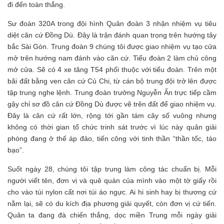
đi đến toàn thắng.
Sư đoàn 320A trong đội hình Quân đoàn 3 nhận nhiệm vụ tiêu
diệt căn cứ Đồng Dù. Đây là trận đánh quan trọng trên hướng tây
bắc Sài Gòn. Trung đoàn 9 chúng tôi được giao nhiệm vụ tạo cửa
mở trên hướng nam đánh vào căn cứ. Tiểu đoàn 2 làm chủ công
mở cửa. Sẽ có 4 xe tăng T54 phối thuộc với tiểu đoàn. Trên một
bãi đất bằng ven căn cứ Củ Chi, từ cán bộ trung đội trở lên được
tập trung nghe lệnh. Trung đoàn trưởng Nguyễn Ấn trực tiếp cầm
gậy chỉ sơ đồ căn cứ Đồng Dù được vẽ trên đất để giao nhiệm vụ.
Đây là căn cứ rất lớn, rộng tới gần tám cây số vuông nhưng
không có thời gian tổ chức trinh sát trước vì lúc này quân giải
phóng đang ở thế áp đảo, tiến công với tinh thần “thần tốc, táo
bạo”.
Suốt ngày 28, chúng tôi tập trung làm công tác chuẩn bị. Mỗi
người viết tên, đơn vị và quê quán của mình vào một tờ giấy rồi
cho vào túi nylon cất nơi túi áo ngực. Ai hi sinh hay bị thương cứ
nằm lại, sẽ có du kích địa phương giải quyết, còn đơn vị cứ tiến.
Quân ta đang đà chiến thắng, dọc miền Trung mỗi ngày giải