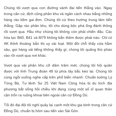
Chúng tôi vượt qua con đường vành đai tiến thẳng vào. Ngay
trong căn cứ, địch cũng phân khu và ngăn cách nhau bằng những
hàng rào kẽm gai đơn. Chúng tôi cứ theo hướng trung tâm tiến
thẳng. Gặp rào phân khu, tôi cho dùng bộc phá ống đánh thông
rồi vượt qua. Hầu như chúng tôi không còn phải chiến đấu. Các
hỏa lực B40, B41 và M79 không bắn thêm được phát nào. Chỉ có
AK thỉnh thoảng bắn thị uy vài loạt. Một đôi chỗ thấy cửa hầm
sâu, gọi hàng vài tiếng không thấy gì, chúng tôi quăng thủ pháo
vào rồi vượt qua nơi khác.
Vượt qua vài phân khu cỡ dăm trăm mét, chúng tôi hội quân
được với lính Trung đoàn 48 từ phía tây bắc kéo lại. Chúng tôi
cùng ngồi xuống nghe cấp trên phổ biến nhanh: Chuẩn tướng Lý
Tòng Bá, Tư lệnh Sư 25 Việt Nam Cộng hòa bị du kích địa
phương bắt sống hồi chiều khi đang cùng một số sĩ quan thân
cận trốn ra ruộng khoai bên ngoài căn cứ Đồng Dù.
Tối đó đại đội tôi nghỉ quây lại cạnh một khu gia binh trong căn cứ
Đồng Dù, chuẩn bị hôm sau tiến vào Sài Gòn.