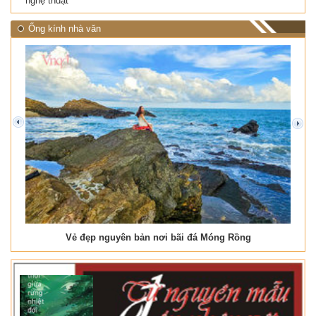
nghệ thuật
Ống kính nhà văn
prev
next
Vẻ đẹp nguyên bản nơi bãi đá Móng Rồng