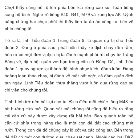
Chợt thấy súng nổ rộ lên phía bên kia rừng cao su. Toàn tiếng
súng bộ binh. Nghe rõ tiếng B40, B41, M79 và xung lực AK. Uỳnh
oàng chừng hai chục phút thì thấy lính ta ào ào xông ra, tiến về
phía chúng tôi.
Té ra là lính Tiểu đoàn 1 Trung đoàn 9, là quân dự bị cho Tiểu
đoàn 2. Đang ở phía sau, phát hiện thấy xe địch chạy rầm rầm,
hóa ra có một đơn vị địch bị ta đánh mạnh phải rút chạy từ Trảng
Bàng về, định hội quân với bọn trong căn cứ Đồng Dù, lính Tiểu
đoàn 1 quay ngược lại thành đội hình phục kích, đánh luôn. Đang
hoảng loạn tháo chạy, bị đánh vỗ mặt bất ngờ, cả đám quân địch
tan ngay. Lính Tiểu đoàn thừa thắng vượt luôn qua rừng cao su
chi viện cho chúng tôi.
Tình hình trở nên bất lợi cho ta. Địch điều một chiếc tăng M48 ra
bít hướng cửa mở. Quan sát mãi chúng tôi cũng đã hiểu ra rằng
cái căn cứ này được xây dựng rất bài bản. Bao quanh toàn bộ
căn cứ phía trong hàng rào là một con đê đất cao chừng mét
rưỡi. Trong con đê đó chúng xây lô cốt và các công sự. Bên trong
đê đất có một con đường quai chạy sát cạnh. Ngoài các loại DKZ