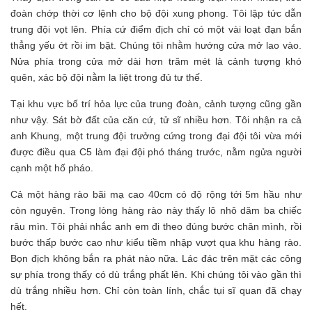
đoàn chớp thời cơ lệnh cho bộ đội xung phong. Tôi lập tức dẫn
trung đội vọt lên. Phía cứ điểm địch chỉ có một vài loạt đạn bắn
thẳng yếu ớt rồi im bặt. Chúng tôi nhằm hướng cửa mở lao vào.
Nửa phía trong cửa mở dài hơn trăm mét là cảnh tượng khó
quên, xác bộ đội nằm la liệt trong đủ tư thế.
Tại khu vực bố trí hỏa lực của trung đoàn, cảnh tượng cũng gần
như vậy. Sát bờ đất của căn cứ, tử sĩ nhiều hơn. Tôi nhận ra cả
anh Khung, một trung đội trưởng cứng trong đại đội tôi vừa mới
được điều qua C5 làm đại đội phó tháng trước, nằm ngửa người
cạnh một hố pháo.
Cả một hàng rào bãi mạ cao 40cm có độ rộng tới 5m hầu như
còn nguyên. Trong lòng hàng rào này thấy lô nhô dăm ba chiếc
râu mìn. Tôi phải nhắc anh em đi theo đúng bước chân mình, rồi
bước thấp bước cao như kiểu tiềm nhập vượt qua khu hàng rào.
Bọn địch không bắn ra phát nào nữa. Lác đác trên mặt các công
sự phía trong thấy có dù trắng phất lên. Khi chúng tôi vào gần thì
dù trắng nhiều hơn. Chỉ còn toàn lính, chắc tụi sĩ quan đã chạy
hết.