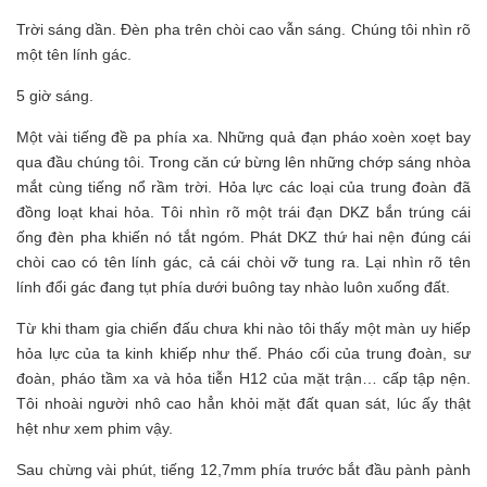
Trời sáng dần. Đèn pha trên chòi cao vẫn sáng. Chúng tôi nhìn rõ
một tên lính gác.
5 giờ sáng.
Một vài tiếng đề pa phía xa. Những quả đạn pháo xoèn xoẹt bay
qua đầu chúng tôi. Trong căn cứ bừng lên những chớp sáng nhòa
mắt cùng tiếng nổ rầm trời. Hỏa lực các loại của trung đoàn đã
đồng loạt khai hỏa. Tôi nhìn rõ một trái đạn DKZ bắn trúng cái
ống đèn pha khiến nó tắt ngóm. Phát DKZ thứ hai nện đúng cái
chòi cao có tên lính gác, cả cái chòi vỡ tung ra. Lại nhìn rõ tên
lính đổi gác đang tụt phía dưới buông tay nhào luôn xuống đất.
Từ khi tham gia chiến đấu chưa khi nào tôi thấy một màn uy hiếp
hỏa lực của ta kinh khiếp như thế. Pháo cối của trung đoàn, sư
đoàn, pháo tầm xa và hỏa tiễn H12 của mặt trận… cấp tập nện.
Tôi nhoài người nhô cao hẳn khỏi mặt đất quan sát, lúc ấy thật
hệt như xem phim vậy.
Sau chừng vài phút, tiếng 12,7mm phía trước bắt đầu pành pành