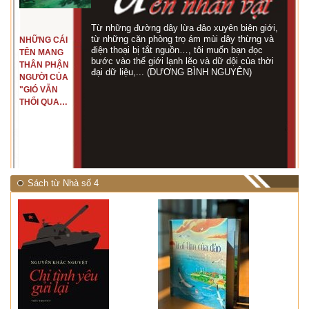
Từ những đường dây lừa đảo xuyên biên giới,
từ những căn phòng trọ ám mùi dây thừng và
NHỮNG CÁI
điện thoại bị tắt nguồn…, tôi muốn bạn đọc
TÊN MANG
bước vào thế giới lạnh lẽo và dữ dội của thời
THÂN PHẬN
đại dữ liệu,... (DƯƠNG BÌNH NGUYÊN)
NGƯỜI CỦA
"GIÓ VẪN
THỔI QUA
RỪNG
NHIỆT ĐỚI"
Sách từ Nhà số 4