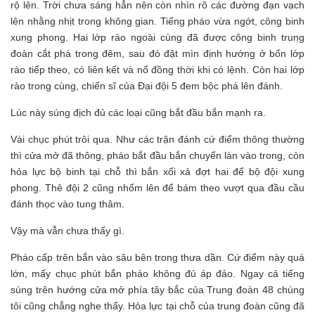
rộ lên. Trời chưa sáng hẳn nên còn nhìn rõ các đường đạn vạch
lên nhằng nhịt trong không gian. Tiếng pháo vừa ngớt, công binh
xung phong. Hai lớp rào ngoài cùng đã được công binh trung
đoàn cắt phá trong đêm, sau đó đặt mìn định hướng ở bốn lớp
rào tiếp theo, có liên kết và nổ đồng thời khi có lệnh. Còn hai lớp
rào trong cùng, chiến sĩ của Đại đội 5 đem bộc phá lên đánh.
Lúc này súng địch đủ các loại cũng bắt đầu bắn mạnh ra.
Vài chục phút trôi qua. Như các trận đánh cứ điểm thông thường
thì cửa mở đã thông, pháo bắt đầu bắn chuyển làn vào trong, còn
hỏa lực bộ binh tại chỗ thì bắn xối xả đợt hai để bộ đội xung
phong. Thê đội 2 cũng nhổm lên để bám theo vượt qua đầu cầu
đánh thọc vào tung thâm.
Vậy mà vẫn chưa thấy gì.
Pháo cấp trên bắn vào sâu bên trong thưa dần. Cứ điểm này quá
lớn, mấy chục phút bắn pháo không đủ áp đảo. Ngay cả tiếng
súng trên hướng cửa mở phía tây bắc của Trung đoàn 48 chúng
tôi cũng chẳng nghe thấy. Hỏa lực tại chỗ của trung đoàn cũng đã