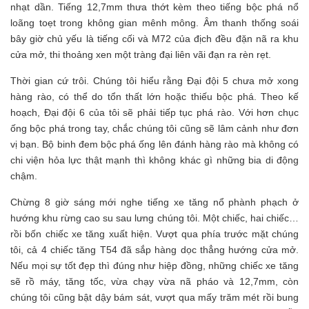
nhạt dần. Tiếng 12,7mm thưa thớt kèm theo tiếng bộc phá nổ
loãng toẹt trong không gian mênh mông. Âm thanh thống soái
bây giờ chủ yếu là tiếng cối và M72 của địch đều đặn nã ra khu
cửa mở, thi thoảng xen một tràng đại liên vãi đạn ra rèn rẹt.
Thời gian cứ trôi. Chúng tôi hiểu rằng Đại đội 5 chưa mở xong
hàng rào, có thể do tổn thất lớn hoặc thiếu bộc phá. Theo kế
hoạch, Đại đội 6 của tôi sẽ phải tiếp tục phá rào. Với hơn chục
ống bộc phá trong tay, chắc chúng tôi cũng sẽ lâm cảnh như đơn
vị bạn. Bộ binh đem bộc phá ống lên đánh hàng rào mà không có
chi viện hỏa lực thật mạnh thì không khác gì những bia di động
chậm.
Chừng 8 giờ sáng mới nghe tiếng xe tăng nổ phành phạch ở
hướng khu rừng cao su sau lưng chúng tôi. Một chiếc, hai chiếc…
rồi bốn chiếc xe tăng xuất hiện. Vượt qua phía trước mặt chúng
tôi, cả 4 chiếc tăng T54 đã sắp hàng dọc thẳng hướng cửa mở.
Nếu mọi sự tốt đẹp thì đúng như hiệp đồng, những chiếc xe tăng
sẽ rồ máy, tăng tốc, vừa chạy vừa nã pháo và 12,7mm, còn
chúng tôi cũng bật dậy bám sát, vượt qua mấy trăm mét rồi bung