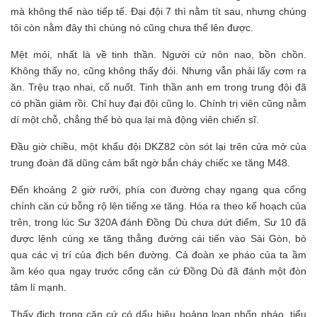
mà không thể nào tiếp tế. Đại đội 7 thì nằm tít sau, nhưng chúng
tôi còn nằm đây thì chúng nó cũng chưa thể lên được.
Mệt mỏi, nhất là về tinh thần. Người cứ nôn nao, bồn chồn.
Không thấy no, cũng không thấy đói. Nhưng vẫn phải lấy cơm ra
ăn. Trệu trạo nhai, cố nuốt. Tinh thần anh em trong trung đội đã
có phần giảm rồi. Chỉ huy đại đội cũng lo. Chính trị viên cũng nằm
dí một chỗ, chẳng thể bò qua lại mà động viên chiến sĩ.
Đầu giờ chiều, một khẩu đội DKZ82 còn sót lại trên cửa mở của
trung đoàn đã dũng cảm bất ngờ bắn cháy chiếc xe tăng M48.
Đến khoảng 2 giờ rưỡi, phía con đường chạy ngang qua cổng
chính căn cứ bỗng rộ lên tiếng xe tăng. Hóa ra theo kế hoạch của
trên, trong lúc Sư 320A đánh Đồng Dù chưa dứt điểm, Sư 10 đã
được lệnh cùng xe tăng thẳng đường cái tiến vào Sài Gòn, bỏ
qua các vị trí của địch bên đường. Cả đoàn xe pháo của ta ầm
ầm kéo qua ngay trước cổng căn cứ Đồng Dù đã đánh một đòn
tâm lí mạnh.
Thấy địch trong căn cứ có dấu hiệu hoảng loạn nhốn nháo, tiểu