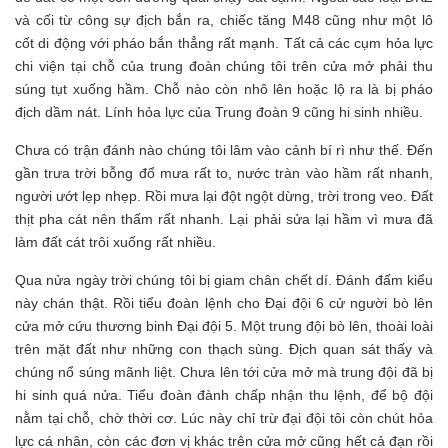
và cối từ công sự địch bắn ra, chiếc tăng M48 cũng như một lô
cốt di động với pháo bắn thẳng rất mạnh. Tất cả các cụm hỏa lực
chi viện tại chỗ của trung đoàn chúng tôi trên cửa mở phải thu
súng tụt xuống hầm. Chỗ nào còn nhô lên hoặc lộ ra là bị pháo
địch dầm nát. Lính hỏa lực của Trung đoàn 9 cũng hi sinh nhiều.
Chưa có trận đánh nào chúng tôi lâm vào cảnh bí rì như thế. Đến
gần trưa trời bỗng đổ mưa rất to, nước tràn vào hầm rất nhanh,
người ướt lẹp nhẹp. Rồi mưa lại đột ngột dừng, trời trong veo. Đất
thịt pha cát nên thấm rất nhanh. Lại phải sửa lại hầm vì mưa đã
làm đất cát trôi xuống rất nhiều.
Qua nửa ngày trời chúng tôi bị giam chân chết dí. Đánh đấm kiểu
này chán thật. Rồi tiểu đoàn lệnh cho Đại đội 6 cử người bò lên
cửa mở cứu thương binh Đại đội 5. Một trung đội bò lên, thoài loài
trên mặt đất như những con thạch sùng. Địch quan sát thấy và
chúng nổ súng mãnh liệt. Chưa lên tới cửa mở mà trung đội đã bị
hi sinh quá nửa. Tiểu đoàn đành chấp nhận thu lệnh, để bộ đội
nằm tại chỗ, chờ thời cơ. Lúc này chỉ trừ đại đội tôi còn chút hỏa
lực cá nhân, còn các đơn vị khác trên cửa mở cũng hết cả đạn rồi