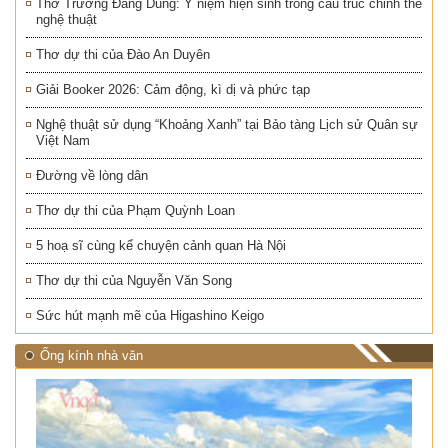
Thơ Trương Đăng Dung: Ý niệm hiện sinh trong cấu trúc chỉnh thể
nghệ thuật
Thơ dự thi của Đào An Duyên
Giải Booker 2026: Cảm động, kì dị và phức tạp
Nghệ thuật sử dụng “Khoảng Xanh” tại Bảo tàng Lịch sử Quân sự
Việt Nam
Đường về lòng dân
Thơ dự thi của Phạm Quỳnh Loan
5 hoạ sĩ cùng kể chuyện cảnh quan Hà Nội
Thơ dự thi của Nguyễn Văn Song
Sức hút mạnh mẽ của Higashino Keigo
Ống kính nhà văn