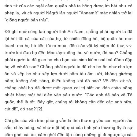
tình tứ của các ngài cầm quyền nhà ta bỗng dưng im bặt như có
phép lạ, và cả người Nêgrô lẫn người "Annamít" mặc nhiên trở lại
"giống người bẩn thỉu".
Để ghi nhớ công lao người lính An Nam, chẳng phải người ta đã
lột hết tất cả của cải của họ, từ chiếc đồng hồ, bộ quần áo mới
toanh mà họ bỏ tiền túi ra mua, đến các vật kỷ niệm đủ thứ, v.v.
trước khi đưa họ đến Mácxây xuống tàu về nước, đó sao? Chẳng
phải người ta đã giao họ cho bọn súc sinh kiểm soát và đánh đập
họ vô cớ đó sao? Chẳng phải người ta đã cho họ ăn như cho lợn
ăn và xếp họ như xếp lợn dưới hầm tàu ẩm ướt, không giường
nằm, không ánh sáng, thiếu không khí đó sao? Về đến xứ sở,
chẳng phải họ đã được một quan cai trị biết ơn đón chào nồng
nhiệt bằng một bài diễn văn yêu nước. "Các anh đã bảo vệ Tổ
quốc, thế là tốt. Bây giờ, chúng tôi không cần đến các anh nữa,
cút đi!", đó sao?”[2].
Cái gốc của văn trào phúng vẫn là tình thương yêu con người sâu
sắc, cháy bỏng, và như một hệ quả của tình yêu thương ấy là sự
căm ghét cái ác, căm ghét đến tận cùng những gì đi ngược lại cái