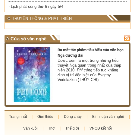
Lịch phát sóng thứ 6 ngày 5/4
TRUYỀN THÔNG & PHÁT TRIỂN
Cửa sổ văn nghệ
nh
Ra mắt tác phẩm tiêu biểu của văn học
Nga đương đại
g
Được xem là một trong những tiểu
thuyết Nga quan trọng nhất của thập
niên 2010,
Phi công
tiếp tục khẳng
định vị trí đặc biệt của Evgeny
Vodolazkin (THÙY CHI)
Trang nhất
Giới thiệu
Dòng chảy
Bình luận văn nghệ
Văn xuôi
Thơ
Thế giới
VNQĐ kết nối