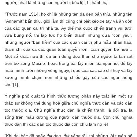
người, nhất là những con người bị bóc lột, bị hành hạ.
“Trước năm 1914, họ chỉ là những tên da đen bẩn thỉu, những tên
"Annamít" bẩn thỉu, giỏi lắm thì cũng chỉ biết kéo xe tay và ăn đòn
của các quan cai trị nhà ta. Ấy thế mà cuộc chiến tranh vui tươi
vừa bùng nổ, thì lập tức họ biến thành những đứa "con yêu",
những người "bạn hiền" của các quan cai trị phụ mẫu nhân hậu,
thậm chí của cả các quan toàn quyền lớn, toàn quyền bé nữa…
Một số khác nữa thì đã anh dũng đưa thân cho người ta tàn sát
trên bờ sông Mácnơ, hoặc trong bãi lầy miền Sămpanhơ, để lấy
máu mình tưới những vòng nguyệt quế của các cấp chỉ huy và lấy
xương mình chạm nên những chiếc gậy của các ngài thống
chế”[1]
.
Ý nghĩa phổ quát từ hình thức tương phản này toát lên một sự
thật: sự không thể dung hoà giữa chủ nghĩa thực dân và các dân
tộc thuộc địa. Chủ nghĩa thực dân là chiến tranh, là dối trá, là
sống trên máu xương của người dân thuộc địa. Còn chủ nghĩa
thực dân thì các dân tộc thuộc địa còn chịu làm nô lệ!
“Khi đại bác đã ngấy
thịt đen, thịt vàng
rồi, thì những lời tuyên bố