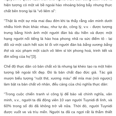
hiện tượng có một vẻ bề ngoài hào nhoáng bóng bẩy nhưng thực
chất bên trong lại là “vô liêm sỉ”:
“Thật là một sự mỉa mai đau đớn khi ta thấy rằng văn minh dưới
nhiều hình thức khác nhau, như tự do, công lý, v.v. - được tượng
trưng bằng hình ảnh một người đàn bà dịu hiền và được một
hạng người nổi tiếng là hào hoa phong nhã ra sức điểm tô - lại
đối xử một cách hết sức bỉ ổi với người đàn bà
bằng xương bằng
thịt
và xúc phạm một cách vô liêm sỉ tới phong hoá, trinh tiết và
đời sống của họ”[3].
Chế độ thực dân có bản chất xỏ lá nhưng lại khéo tạo ra một hiện
tượng bề ngoài tốt đẹp. Đó là bản chất đạo đức giả. Tác giả
mượn biểu tượng “ruột thịt, xương máu” để mỉa mai (nói ngược)
làm bật ra bản chất vô nhân, đểu cáng của chủ nghĩa thực dân:
“Trong cuộc chiến tranh vì công lý để bảo vệ chính nghĩa, văn
minh, v.v., người ta đã động viên 10 vạn người Tuynidi đi lính, và
60% trong số đó đã không trở về nữa. Thời đó, người Tuynidi
được vuốt ve và trìu mến. Người ta đã ca ngợi rất là thắm thiết