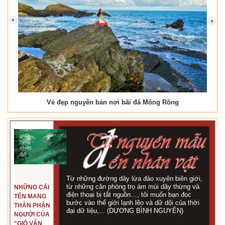
prev
next
Vẻ đẹp nguyên bản nơi bãi đá Móng Rồng
Từ những đường dây lừa đảo xuyên biên giới,
từ những căn phòng trọ ám mùi dây thừng và
NHỮNG CÁI
điện thoại bị tắt nguồn…, tôi muốn bạn đọc
TÊN MANG
bước vào thế giới lạnh lẽo và dữ dội của thời
THÂN PHẬN
đại dữ liệu,... (DƯƠNG BÌNH NGUYÊN)
NGƯỜI CỦA
"GIÓ VẪN