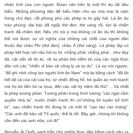
nhân tính của con người. Đoạn văn trên là một thí dụ rất tiêu
biểu. Những phương tiện để biểu hiện cho sự mỉa mai là cảm
hứng chủ đạo, rất phong phú các phép tu từ gây hài. Là ẩn dụ
trào phúng:
đại bác đã ngấy thịt đen, thịt vàng rồi
, tức là chiến
tranh đã chấm dứt. Nếu chỉ nói ý mà không có ẩn dụ thì không
thể nói được sự vô nghĩa của những cái chết của người dân
thuộc địa châu Phi (
thịt đen
), châu Á (
thịt vàng
). Là phép lặp cú
pháp kết hợp với câu hỏi tu từ:
chẳng phải, chẳng phải
…như đay
đả, cật vấn về tội ác, về sự phản bội niềm tin của các ngài thực
dân với các "chiến sĩ bảo vệ công lý và tự do". Là sự nói ngược,
“để ghi nhớ công lao người lính An Nam” mà lại bằng cách “đã lột
hết tất cả của cải của họ, từ chiếc đồng hồ, bộ quần áo mới toanh
mà họ bỏ tiền túi ra mua, đến các vật kỷ niệm đủ thứ”… Và nhất
là phép tương phản. Tương phản trong hình tượng “các ngài cầm
quyền nhà ta”, trước chiến tranh thì có“những lời tuyên bố tình
tứ”, sau chiến tranh thì đúng là cả một lũ “cạn tàu ráo máng”:
"Các anh đã bảo vệ Tổ quốc, thế là tốt. Bây giờ, chúng tôi không
cần đến các anh nữa, cút đi!"
Nguyễn Ái Quốc vạch trần chủ nghĩa thực dân bầng cách nêu ra