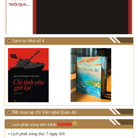
THỔI QUA
RỪNG
NHIỆT ĐỚI"
Sách từ Nhà số 4
Đặt mua tạp chí Văn nghệ Quân đội
Lịch phát sóng trên kênh
Lịch phát sóng thứ 7 ngày 6/4