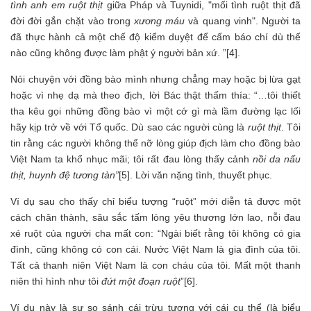
tình anh em ruột thịt
giữa Pháp và Tuynidi, "mối tình ruột thịt đã
đời đời gắn chặt vào trong
xương máu
và quang vinh". Người ta
đã thực hành cả một chế độ kiểm duyệt để cấm báo chí dù thế
nào cũng không được làm phật ý người bản xứ. ”[4].
Nói chuyện với đồng bào mình nhưng chẳng may hoặc bị lừa gạt
hoặc vì nhẹ dạ mà theo địch, lời Bác thật thấm thía: “…tôi thiết
tha kêu gọi những đồng bào vì một cớ gì mà lầm đường lạc lối
hãy kịp trở về với Tổ quốc. Dù sao các người cùng là
ruột thịt
. Tôi
tin rằng các người không thể nỡ lòng giúp địch làm cho đồng bào
Việt Nam ta khổ nhục mãi; tôi rất đau lòng thấy cảnh
nồi da nấu
thịt, huynh đệ tương tàn”
[5]. Lời văn nặng tình, thuyết phục.
Ví dụ sau cho thấy chỉ biểu tượng “ruột” mới diễn tả được một
cách chân thành, sâu sắc tấm lòng yêu thương lớn lao, nỗi đau
xé ruột của người cha mất con: “Ngài biết rằng tôi không có gia
đình, cũng không có con cái. Nước Việt Nam là gia đình của tôi.
Tất cả thanh niên Việt Nam là con cháu của tôi. Mất một thanh
niên thì hình như tôi
đứt một đoạn ruột
”[6].
Ví dụ này là sự so sánh cái trừu tượng với cái cụ thể (là biểu