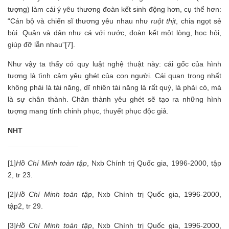
tượng) làm cái ý yêu thương đoàn kết sinh động hơn, cụ thể hơn:
“Cán bộ và chiến sĩ thương yêu nhau như
ruột thịt
, chia ngọt sẻ
bùi. Quân và dân như cá với nước, đoàn kết một lòng, học hỏi,
giúp đỡ lẫn nhau”[7].
Như vậy ta thấy có quy luật nghệ thuật này: cái gốc của hình
tượng là tình cảm yêu ghét của con người. Cái quan trọng nhất
không phải là tài năng, dĩ nhiên tài năng là rất quý, là phải có, mà
là sự chân thành. Chân thành yêu ghét sẽ tạo ra những hình
tượng mang tính chinh phục, thuyết phục độc giả.
NHT
[1]
Hồ Chí Minh toàn tập
, Nxb Chính trị Quốc gia, 1996-2000, tập
2, tr 23.
[2]
Hồ Chí Minh toàn tập
, Nxb Chính trị Quốc gia, 1996-2000,
tập2, tr 29.
[3]
Hồ Chí Minh toàn tập
, Nxb Chính trị Quốc gia, 1996-2000,