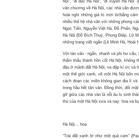
Nội”, “đi dọc Hà Nội”, “đi xuyên Hà Nội
văn chương về Hà Nội, các nhà văn đương
hoài nghi những giá trị mới từ/bằng cả
nhiều thế hệ nhà văn với những phong cá
Ngọc Tiến, Nguyễn Việt Hà, Đỗ Phấn, Nguy
Hà Nội (Đỗ Bích Thuý, Phong Điệp, Lữ M
những trang viết ngắn (Lê Minh Hà, Hoài
Với tản văn - ngắn, nhanh và phi hư cấu,
thẩm thấu thành hồn cốt Hà Nội, không t
đậu ở mảnh đất Hà Nội, va đập kí ức và h
một thế giới xanh, về một Hà Nội bốn mù
cách đoạn các miền không gian địa lí và
trong hầu hết tản văn. Đồng thời, đối mặ
gỡ giữa các nhà văn là nỗi âu lo sinh t
thù của một Hà Nội xưa và nay: hoa và bụ
Hà Nội… hoa
“Trái đất xanh lơ như một quả cam” (Paul