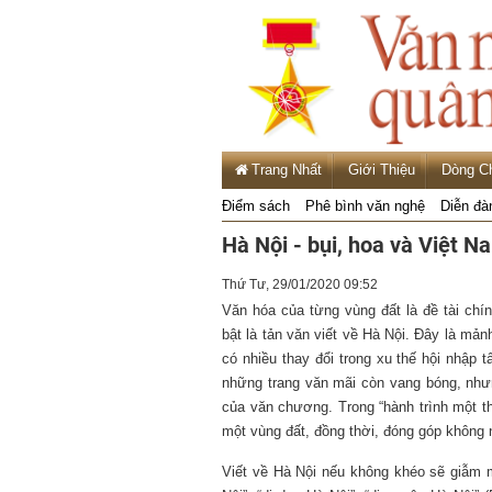
Trang Nhất
Giới Thiệu
Dòng C
Điểm sách
Phê bình văn nghệ
Diễn đà
Hà Nội - bụi, hoa và Việt 
Thứ Tư, 29/01/2020 09:52
Văn hóa của từng vùng đất là đề tài chí
bật là tản văn viết về Hà Nội. Đây là mản
có nhiều thay đổi trong xu thế hội nhập 
những trang văn mãi còn vang bóng, nhưn
của văn chương. Trong “hành trình một th
một vùng đất, đồng thời, đóng góp không 
Viết về Hà Nội nếu không khéo sẽ giẫm 