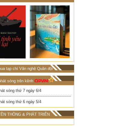
ua tạp chí Văn nghệ Quân đội
phát sóng trên kênh
hát sóng thứ 7 ngày 6/4
hát sóng thứ 6 ngày 5/4
ỀN THÔNG & PHÁT TRIỂN