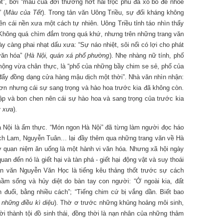
”, bởi “màu của đời thường hớt hải trọc phú đã xô bồ đè nhòe
 (
Màu của Tết
). Trong tản văn Uông Triều, sự đối kháng không
n cái nền xưa một cách tự nhiên. Uông Triều tỉnh táo nhìn thấy
. Không quá chìm đắm trong quá khứ, nhưng trên những trang văn
ày càng phai nhạt dấu xưa: “Sự náo nhiệt, sôi nổi có lợi cho phát
ăn hóa” (
Hà Nội, quán xá phố phường
). Nhẹ nhàng nữ tính, phố
mộng vừa chân thực, là “phố của những bầy chim se sẻ, phố của
 đẩy đồng dạng cửa hàng mậu dịch một thời”. Nhà văn nhìn nhận:
ơn nhưng cái sự sang trọng và hào hoa trước kia đã không còn.
ập và bon chen nên cái sự hào hoa và sang trọng của trước kia
y xưa
).
à Nội là ẩm thực. “Món ngon Hà Nội” đã từng làm người đọc háo
ch Lam, Nguyễn Tuân… lại đầy thêm qua những trang văn về Hà
 quan niệm ăn uống là một hành vi văn hóa. Nhưng xã hội ngày
an đến nó là giết hại và tàn phá - giết hại động vật và suy thoái
tản văn Nguyễn Văn Học là tiếng kêu thảng thốt trước sự cách
ầm sống và hủy diệt do bàn tay con người: “Ở ngoài kia, đất
đuổi, bằng nhiều cách”; “Tiếng chim cứ bị vắng dần. Biết bao
 những điều kì diệu
). Thờ ơ trước những khủng hoảng môi sinh,
ười thành tội đồ sinh thái, đồng thời là nạn nhân của những thảm