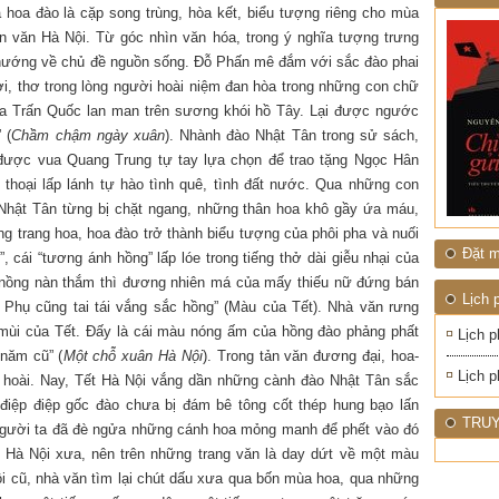
1945
NHIỆT
và hoa đào là cặp song trùng, hòa kết, biểu tượng riêng cho mùa
ĐỚI"
tản văn Hà Nội. Từ góc nhìn văn hóa, trong ý nghĩa tượng trưng
hướng về chủ đề nguồn sống. Đỗ Phấn mê đắm với sắc đào phai
rời, thơ trong lòng người hoài niệm đan hòa trong những con chữ
hùa Trấn Quốc lan man trên sương khói hồ Tây. Lại được ngước
 (
Chầm chậm ngày xuân
). Nhành đào Nhật Tân trong sử sách,
 được vua Quang Trung tự tay lựa chọn để trao tặng Ngọc Hân
n thoại lấp lánh tự hào tình quê, tình đất nước. Qua những con
Nhật Tân từng bị chặt ngang, những thân hoa khô gầy ứa máu,
ng trang hoa, hoa đào trở thành biểu tượng của phôi pha và nuối
Đặt m
, cái “tương ánh hồng” lấp lóe trong tiếng thở dài giễu nhại của
 nồng nàn thắm thì đương nhiên má của mấy thiếu nữ đứng bán
Lịch 
Phụ cũng tai tái vắng sắc hồng” (Màu của Tết). Nhà văn rưng
mùi của Tết. Đấy là cái màu nóng ấm của hồng đào phảng phất
Lịch p
năm cũ” (
Một chỗ xuân Hà Nội
). Trong tản văn đương đại, hoa-
Lịch p
 hoài. Nay, Tết Hà Nội vắng dần những cành đào Nhật Tân sắc
điệp điệp gốc đào chưa bị đám bê tông cốt thép hung bạo lấn
TRUY
người ta đã đè ngửa những cánh hoa mỏng manh để phết vào đó
Hà Nội xưa, nên trên những trang văn là day dứt về một màu
ội cũ, nhà văn tìm lại chút dấu xưa qua bốn mùa hoa, qua những