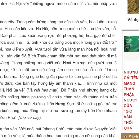
n đời. Hà Nội với “những người muôn năm cũ” vừa hội nhập vừa
 Tam Cốc
Lẫm liệt Hải Vân quan
àng cây. Trong cảm hứng sáng tạo của nhà văn, hoa luôn tương
ái. Hoa gắn liền với Hà Nội, nên trong miền nhớ của tản văn, nỗi
Đào phai, cúc xuân vàng rực, đỏ phượng hè, hoa gạo đỏ chói,
oa sưa nhỏ li ti, tinh khôi cứ trắng xóa một không gian đất trời”
ội, hoa điểm xuyết, vừa tươi tắn vừa lãng mạn hóa nỗi hoài nhớ
iới, tản văn Đỗ Bích Thúy chạm đến một nơi nào thật bình dị mà
vàng
). Trong những trang viết của Hoài Hương, cùng với hoa là
t văn là
Là người đi dọc biên giới phía
 bụi, kể cả một cơn gió cũng làm nên cồn cào nỗi nhớ: “Trong
NGUYÊN
NHỮNG
ấu, một
Bắc, tôi có thế mạnh khi hình
ướt bên má, bỗng nghe tiếng đàn piano từ căn gác nhỏ phố cổ Hà
MẪU
CÁI TÊN
hế giới từ
dung, mở ra không gian của giai
 Vô thức xòe bàn tay hứng lấy âm thanh kia… Hình như cả một
CỦA TÔI
MANG
hà văn tự
đoạn lịch sử đó... (PHẠM VÂN
LÀ
THÂN
eo ý mình...
ANH)
à Nội ùa về” (
Hà Nội heo may
). Đỗ Phấn nhớ những hàng cây
NHỮNG
PHẬN
hớ đến những hàng phượng vĩ chứa chan sắc đỏ tháng năm trên
NGƯỜI
NGƯỜI
 hồng xiêm ở cuối đường Trần Hưng Đạo. Nhớ những gốc xà cừ
ĐÃ PHẤT
CỦA
 buổi sáng mùa đông mịt mờ hơi sương run rẩy trên từng nhánh
CAO CỜ
"GIÓ
HỒNG
VẪN
Yên Phụ” (
Nhớ về cây
).
THÁNG
THỔI
TÁM
QUA
g tản văn. Với ngòi bút “phong tình”, các mùa được Nguyễn Việt
NĂM
RỪNG
n là mùa yêu, là mùa thăng hoa của những xuân nữ nồng nàn khát
Sách 