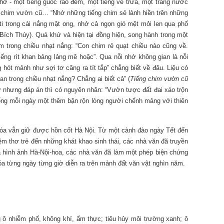
hơ - một tiếng guốc rao đêm, một tiếng ve trưa, một trăng nước
ng chim vườn cũ… “Nhớ những tiếng chim sẻ lành hiền trên những
ti trong cái nắng mật ong, nhớ cả ngọn gió mệt mỏi len qua phố
Bích Thúy). Quá khứ và hiện tại đồng hiện, song hành trong một
 trong chiều nhạt nắng: “Con chim rẻ quạt chiều nào cũng về.
iếng rít khan bảng lảng mê hoặc”. Qua nỗi nhớ không gian là nỗi
g hót mảnh như sợi tơ căng ra tít tắp” chẳng biết về đâu. Liệu có
an trong chiều nhạt nắng? Chẳng ai biết cả” (
Tiếng chim vườn cũ
 nhưng đáp án thì có nguyên nhân: “Vườn tược đất đai xáo trộn
sống mỗi ngày một thêm bận rộn lòng người chểnh mảng với thiên
óa vẫn giữ được hồn cốt Hà Nội. Từ một cành đào ngày Tết đến
m thơ trẻ đến những khát khao sinh thái, các nhà văn đã truyền
 hình ảnh Hà-Nội-hoa, các nhà văn đã làm một phép biện chứng
óa từng ngày từng giờ diễn ra trên mảnh đất văn vật nghìn năm.
g ô nhiễm phố, không khí, ẩm thực; tiêu hủy môi trường xanh; ô