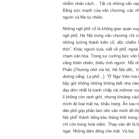
nhiễm nhân cách… Tất cả những vấn nạn
Bằng sức mạnh của văn chương, các nhà
người và Mẹ tự nhiên.
Những ngõ phố cổ là không gian quán xuy
ngõ phố, Hà Nội trong văn chương chỉ c
những tường thành kiên cố, độc chiếm 
thời”. Khác người xưa, viết về phố, ngoài
chạm văn hóa. Trong sự cưỡng bức văn hó
vắng thiên nhiên, thiếu tình người. Nỗi
Phấn (
Thương nhớ vỉa hè, Hà Nội dốc, V
đường vắng, Lạ phố…
). “Ở Ngự Viên mà 
bây giờ không những không biết nhà nàng
đau đớn nhất là tranh chấp vài milimet 
lí không còn ranh giới, nhưng khoảng cá
mình đủ loại mặt nạ, khẩu trang. Ẩn sau
dân phố góp phần làm nên văn minh đô thị
Nội phố” thành tiếng kêu thảng thốt tron
chỉ còn trong hoài niệm. Thay vào đó là
ngạt. Những đám đông che mặt. Và bụi…