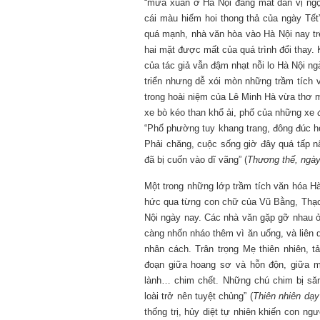
“mưa xuân ở Hà Nội đang mất dần vị ngọt
cái màu hiếm hoi thong thả của ngày Tết”
quá mạnh, nhà văn hòa vào Hà Nội nay trê
hai mặt được mất của quá trình đổi thay
của tác giả vẫn đậm nhạt nỗi lo Hà Nội ng
triển nhưng dễ xói mòn những trầm tích v
trong hoài niệm của Lê Minh Hà vừa thơ 
xe bò kéo than khổ ải, phố của những xe
“Phố phường tuy khang trang, đông đúc h
Phải chăng, cuộc sống giờ đây quá tấp n
đã bị cuốn vào dĩ vãng” (
Thương thế, ngà
Một trong những lớp trầm tích văn hóa H
hức qua từng con chữ của Vũ Bằng, Thạ
Nội ngày nay. Các nhà văn gặp gỡ nhau ở
càng nhốn nháo thêm vì ăn uống, và liên qu
nhân cách. Trân trọng Mẹ thiên nhiên, 
đoạn giữa hoang sơ và hỗn độn, giữa m
lành… chim chết. Những chú chim bị săn 
loài trở nên tuyệt chủng” (
Thiên nhiên dạy
thống trị, hủy diệt tự nhiên khiến con ng