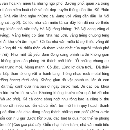
 văn hóa khi miêu tả những ngõ phố, đường phố, quán xá trong
n thành niềm hoài nhớ về nét đẹp truyền thống dân tộc. Đỗ Phấn
g. Nhà văn lắng nghe những cái đang vơi vắng dần dẫu Hà Nội
ng có tuyết
). Có lúc nhà văn miêu tả sự đầy lên để nói về thiếu
àng khiến nhà văn thấy Hà Nội rỗng không: “Hà Nội đang vắng đi
 vắng
). Vắng tiếng còi tầm Nhà hát Lớn, vắng tiếng chuông leng
 khắt khe với ẩm thực”. Có lúc nhà văn miêu tả sự thiếu vắng để
 cùng thì cái thiếu thốn và thèm khát nhất của người thành phố
i Tết
). Như một tất yếu, đám đông càng phình ra thì không gian
, không gian căn phòng trở thành phổ biến: “Ở những chung cư
vỏ trứng mới. Mong manh. Cô độc. Lửng lơ giữa trời… Đã thấy
ái bếp than tổ ong vất ở hành lang. Tiếng nhạc rock-metal lùng
Hồng hoang thuở nào
). Không gian đồ vật phình ra, lấn át con
đã thấy cánh cửa nhà bạn ở ngay trước mặt. Đủ các loại khóa
n lóc trước lối ra vào. Khoảng không trước cửa quá bé để cho
Nội lạc phố
). Kể cả dòng sông ngỡ như rộng bao la cũng bị thu
heo rất nhiều rác rến và củi rều”, bởi mô hình quy hoạch thành
 dò dẫm cắt chia dòng sông thành những con phố” (
Mưa nước
chốn còn níu giữ được hồn xưa, đặc biệt là qua một thế hệ phong
ăm cũ” (
Con giai phố cổ
). Giễu nhại thâm trầm, nhà văn nuối tiếc