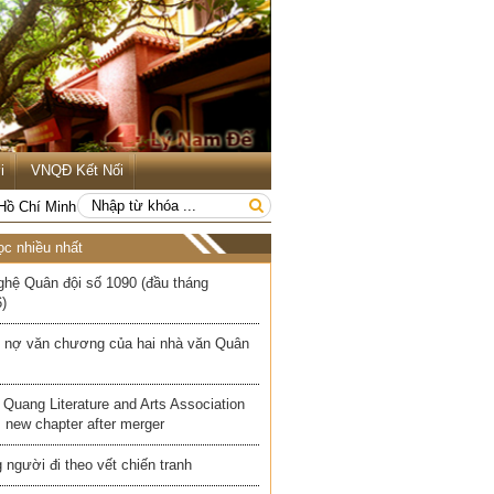
i
VNQĐ Kết Nối
 Hồ Chí Minh
ọc nhiều nhất
ghệ Quân đội số 1090 (đầu tháng
)
 nợ văn chương của hai nhà văn Quân
Quang Literature and Arts Association
 new chapter after merger
người đi theo vết chiến tranh