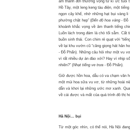
âm thanh đời thường vọng từ kí ức tuổi t
Hồ Tây, một leng keng tàu điện, một tiế
ngọn cây khế, nhớ những hạt bụi vàng li 
phường chật hẹp” (
Đến độ hoa vàng
- Đỗ 
khoảnh khắc vọng về âm thanh tiếng chim
Luồn lách trong đám lá chò tối sẫm. Cất t
buồn sinh thái. Con chim rẻ quạt với “tiến
về lại khu vườn cũ “căng giọng hát hân ho
- Đỗ Phấn). Những câu hỏi như một vu vơ
vì rất nhiều dự án đào xới? Hay vì nhịp 
nhiên?” (
Nhạt tiếng ve trưa
- Đỗ Phấn).
Giữ được hồn hoa, dẫu có va chạm văn h
một mùi hoa sữa vu vơ, từ những hoài niệ
dẫn và khơi lại những ước mơ xanh. Qua
về cái được và mất của quá trình đô thị h
Hà Nội… bụi
Từ một góc nhìn, có thể nói, Hà Nội đan