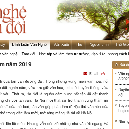
hảy
Bình Luận Văn Nghệ
Văn Xuôi
Thơ
Người Lính
Thế Giớ
n văn nghệ
Trao đổi
Học tập và làm theo tư tưởng, đạo đức, phong cách
Nam năm 2019
Bài đ
Email
Văn n
8/2026
nh của tản văn đương đại. Trong những vùng miền văn hóa, nổi
h đất nghìn năm, vừa lưu giữ văn hóa, lịch sử truyền thống, vừa
Duyên
tất yếu. Thật ra, Hà Nội là nguồn cảm hứng bất tận đã dệt thành
đội
g chỉ với tản văn, Hà Nội mới thật sự trở thành vùng thẩm mĩ
Tuyen 
ế kỉ” của thể loại, tản văn góp phần làm rõ đặc thù văn hóa của
begins
nhỏ trong việc làm mới, mở rộng mảng đề tài về Hà Nội.
Những 
mãi lên lối mòn. Nhưng vẫn còn đó những nhà văn “đi ngang Hà