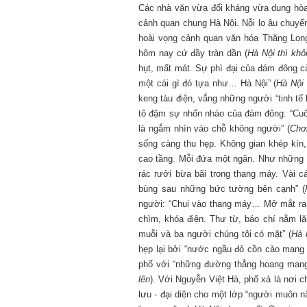
Các nhà văn vừa đối kháng vừa dung hòa
cảnh quan chung Hà Nội. Nỗi lo âu chuyể
hoài vọng cảnh quan văn hóa Thăng Lon
hôm nay cứ đầy tràn dần (
Hà Nội thì khô
hụt, mất mát. Sự phì đại của đám đông c
một cái gì đó tựa như… Hà Nội” (
Hà Nội
keng tàu điện, vắng những người “tinh tế
tô đậm sự nhốn nháo của đám đông: “Cuối
là ngắm nhìn vào chỗ không người” (
Chơ
sống càng thu hẹp. Không gian khép kín
cao tầng. Mỗi đứa một ngăn. Như những 
rác rưởi bừa bãi trong thang máy. Vài c
bùng sau những bức tường bên cạnh” (
người: “Chui vào thang máy… Mở mắt ra 
chìm, khóa điện. Thư từ, báo chí nằm lă
muỗi và ba người chúng tôi có mặt” (
Hà 
hẹp lại bởi “nước ngầu đỏ cồn cào mang t
phố với “những đường thẳng hoang mang
lên
). Với Nguyễn Việt Hà, phố xá là nơi 
lưu - đại diện cho một lớp “người muôn n