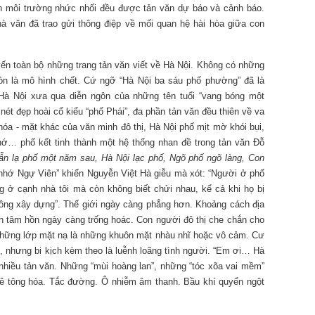
 môi trường nhức nhối đều được tản văn dự báo và cảnh báo.
 văn đã trao gửi thông điệp về mối quan hệ hài hòa giữa con
ến toàn bộ những trang tản văn viết về Hà Nội. Không có những
òn là mô hình chết. Cứ ngỡ “Hà Nội ba sáu phố phường” đã là
Hà Nội xưa qua diễn ngôn của những tên tuổi “vang bóng một
 nét đẹp hoài cổ kiểu “phố Phái”, đa phần tản văn đều thiên về va
a - mặt khác của văn minh đô thị, Hà Nội phố mịt mờ khói bụi,
 nhớ… phố kết tinh thành một hệ thống nhan đề trong tản văn Đỗ
ẫn lạ phố một năm sau, Hà Nội lạc phố, Ngõ phố ngõ làng, Con
nhớ Ngự Viên” khiến Nguyễn Việt Hà giễu mà xót: “Người ở phố
 ở cạnh nhà tôi mà còn không biết chửi nhau, kể cả khi họ bị
vuông xây dựng”. Thế giới ngày càng phẳng hơn. Khoảng cách địa
ch tâm hồn ngày càng trống hoác. Con người đô thị che chắn cho
 những lớp mặt nạ là những khuôn mặt nhàu nhĩ hoặc vô cảm. Cư
, nhưng bi kịch kèm theo là luễnh loãng tình người. “Em ơi… Hà
g nhiều tản văn. Những “mùi hoàng lan”, những “tóc xõa vai mềm”
 bê tông hóa. Tắc đường. Ô nhiễm âm thanh. Bầu khí quyển ngột