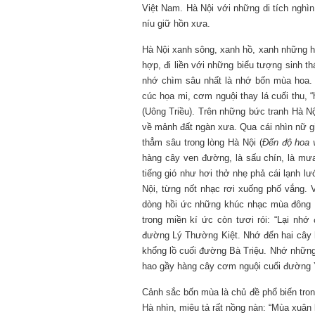
Việt Nam. Hà Nội với những di tích nghì
níu giữ hồn xưa.
Mùa xanh
Hà Nội xanh sông, xanh hồ, xanh những h
hợp, đi liền với những biểu tượng sinh th
nhớ chìm sâu nhất là nhớ bốn mùa hoa. 
cúc họa mi, cơm nguội thay lá cuối thu, “h
(Uông Triều). Trên những bức tranh Hà N
về mảnh đất ngàn xưa. Qua cái nhìn nữ g
thẳm sâu trong lòng Hà Nội (
Đến độ hoa 
Tôi từng hình dung viế
hàng cây ven đường, là sấu chín, là mưa
NHỮNG
công việc của sự hư c
tiếng gió như hơi thở nhẹ phả cái lạnh l
NGƯỜI
hành trình phác dựng t
Nội, từng nốt nhạc rơi xuống phố vắng.
TÔI GẶP,
trí tưởng tượng, nơi n
NHỮNG
do tạo hình mọi thứ th
dòng hồi ức những khúc nhạc mùa đông H
CHUYỆN
(TRẦN THỊ TÚ NGỌC)
trong miền kí ức còn tươi rói: “Lại n
TÔI VIẾT
đường Lý Thường Kiệt. Nhớ đến hai cây
khổng lồ cuối đường Bà Triệu. Nhớ những
hao gầy hàng cây cơm nguội cuối đường 
Cảnh sắc bốn mùa là chủ đề phổ biến tron
Hà nhìn, miêu tả rất nồng nàn: “Mùa xuâ