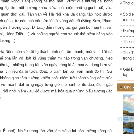
” (Phạm Ngọc Tiến) không hề mỏi mệt. Vượt qua những cái bóng
Thơ d
 đại tìm một hướng khác: vừa hoài niệm những giá trị cũ, vừa
m quan thời đại. Tản văn về Hà Nội khá đa dạng, tập hợp được
Soldie
remot
ch riêng, từ các nhà văn lớn lên ở vùng đất cổ (Băng Sơn, Phạm
ễn Trương Quý, Di Li...) đến những tác giả gắn bó máu thịt với
Đường
ai, Uông Triều…) và những người con xa xứ thả niềm riêng vào
 Hương…).
Thơ d
 Hà Nội muôn vẻ kết tụ thành hình nét, âm thanh, mùi vị… Tất cả
Thơ T
hể pha lẫn với bất kì vùng thẩm mĩ nào trong văn chương. Neo
trong 
iện tại, những trang tản văn ngày càng khắc họa đa dạng hơn về
Giải B
a ít nhiều đã bị tước đoạt, bị xâm lấn bởi văn minh đô thị. Sự
tạp
 không gian tâm tưởng khiến hoài niệm trở thành vùng cảm xúc
t với mảnh đất từng ngày từng giờ môi sinh bị đe doạ, điểm gặp
Ống k
hái. Nỗi nhớ niềm đau đó được mã hóa qua những biểu tượng đặc
i.
prev
 Éluard). Nhiều trang tản văn làm sống lại hồn thiêng sông núi