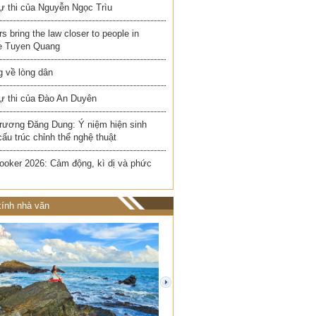
ự thi của Nguyễn Ngọc Trìu
rs bring the law closer to people in
e Tuyen Quang
 về lòng dân
ự thi của Đào An Duyên
rương Đăng Dung: Ý niệm hiện sinh
cấu trúc chỉnh thể nghệ thuật
ooker 2026: Cảm động, kì dị và phức
ính nhà văn
next