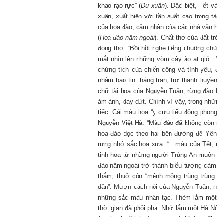
khao rạo rực” (
Du xuân
). Đặc biệt, Tết 
xuân, xuất hiện với tần suất cao trong 
của hoa đào, cảm nhận của các nhà văn 
(
Hoa đào năm ngoái
). Chất thơ của đất t
đọng thơ: “Bồi hồi nghe tiếng chuông c
mắt nhìn lên những vòm cây ào ạt gió…”
chứng tích của chiến công và tình yêu,
nhằm báo tin thắng trận, trở thành huyề
chữ tài hoa của Nguyễn Tuân, rừng đào 
ám ảnh, day dứt. Chính vì vậy, trong nhữ
tiếc. Cái màu hoa “y cựu tiếu đông phong”
Nguyễn Việt Hà: “Màu đào đã không còn
hoa đào dọc theo hai bên đường đê Yên 
rưng nhớ sắc hoa xưa: “…màu của Tết, 
tinh hoa từ những người Tràng An muôn 
đào-năm-ngoái trở thành biểu tượng cảm
thắm, thuở còn “mênh mông trùng trùng 
dần”. Mượn cách nói của Nguyễn Tuân, 
những sắc màu nhân tạo. Thèm lắm một 
thời gian đã phôi pha. Nhớ lắm một Hà N