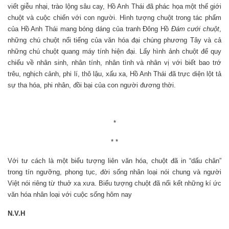
viết giễu nhại, trào lộng sâu cay, Hồ Anh Thái đã phác họa một thế giới
chuột và cuộc chiến với con người. Hình tượng chuột trong tác phẩm
của Hồ Anh Thái mang bóng dáng của tranh Đông Hồ
Đám cưới chuột
,
những chú chuột nổi tiếng của văn hóa đại chúng phương Tây và cả
những chú chuột quang máy tính hiện đại. Lấy hình ảnh chuột để quy
chiếu về nhân sinh, nhân tính, nhân tình và nhân vị với biết bao trớ
trêu, nghịch cảnh, phi lí, thô lậu, xấu xa, Hồ Anh Thái đã trực diện lột tả
sự tha hóa, phi nhân, đồi bại của con người đương thời.
*
* *
Với tư cách là một biểu tượng liên văn hóa, chuột đã in “dấu chân”
trong tín ngưỡng, phong tục, đời sống nhân loại nói chung và người
Việt nói riêng từ thuở xa xưa. Biểu tượng chuột đã nối kết những kí ức
văn hóa nhân loại với cuộc sống hôm nay
N.V.H