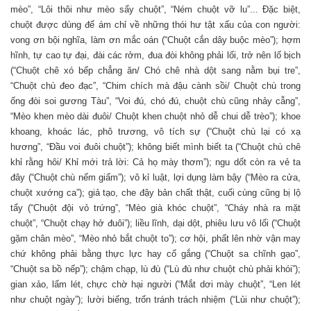
mèo”, “Lôi thôi như mèo sẩy chuột”, “Ném chuột vỡ lu”... Đặc biệt,
chuột được dùng để ám chỉ về những thói hư tật xấu của con người:
vong ơn bội nghĩa, làm ơn mắc oán (“Chuột cắn dây buộc mèo”); hợm
hĩnh, tự cao tự đại, đài các rởm, đua đòi không phải lối, trở nên lố bịch
(“Chuột chê xó bếp chẳng ăn/ Chó chê nhà dột sang nằm bụi tre”,
“Chuột chù đeo đạc”, “Chim chích mà đậu cành sồi/ Chuột chù trong
ống đòi soi gương Tàu”, “Voi đú, chó đú, chuột chù cũng nhảy cẫng”,
“Mèo khen mèo dài đuôi/ Chuột khen chuột nhỏ dễ chui dễ trèo”); khoe
khoang, khoác lác, phô trương, vô tích sự (“Chuột chù lại có xạ
hương”, “Đầu voi đuôi chuột”); không biết mình biết ta (“Chuột chù chê
khỉ rằng hôi/ Khỉ mới trả lời: Cả họ mày thơm”); ngu dốt còn ra vẻ ta
đây (“Chuột chù nếm giấm”); vô kỉ luật, lợi dụng làm bậy (“Mèo ra cửa,
chuột xướng ca”); giả tạo, che đậy bản chất thật, cuối cùng cũng bị lộ
tẩy (“Chuột đội vỏ trứng”, “Mèo già khóc chuột”, “Cháy nhà ra mặt
chuột”, “Chuột chạy hở đuôi”); liều lĩnh, dại dột, phiêu lưu vô lối (“Chuột
gặm chân mèo”, “Mèo nhỏ bắt chuột to”); cơ hội, phất lên nhờ vận may
chứ không phải bằng thực lực hay cố gắng (“Chuột sa chĩnh gạo”,
“Chuột sa bồ nếp”); chậm chạp, lù đù (“Lù đù như chuột chù phải khói”);
gian xảo, lấm lét, chực chờ hại người (“Mắt dơi mày chuột”, “Len lét
như chuột ngày”); lười biếng, trốn tránh trách nhiệm (“Lủi như chuột”);