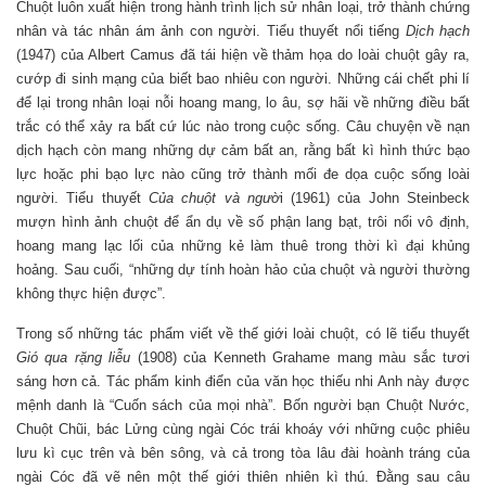
Chuột luôn xuất hiện trong hành trình lịch sử nhân loại, trở thành chứng
nhân và tác nhân ám ảnh con người. Tiểu thuyết nổi tiếng
Dịch hạch
(1947) của Albert Camus đã tái hiện về thảm họa do loài chuột gây ra,
cướp đi sinh mạng của biết bao nhiêu con người. Những cái chết phi lí
để lại trong nhân loại nỗi hoang mang, lo âu, sợ hãi về những điều bất
trắc có thể xảy ra bất cứ lúc nào trong cuộc sống. Câu chuyện về nạn
dịch hạch còn mang những dự cảm bất an, rằng bất kì hình thức bạo
lực hoặc phi bạo lực nào cũng trở thành mối đe dọa cuộc sống loài
người. Tiểu thuyết
Của chuột và ngườ
i (1961) của John Steinbeck
mượn hình ảnh chuột để ẩn dụ về số phận lang bạt, trôi nổi vô định,
hoang mang lạc lối của những kẻ làm thuê trong thời kì đại khủng
hoảng. Sau cuối, “những dự tính hoàn hảo của chuột và người thường
không thực hiện được”.
Trong số những tác phẩm viết về thế giới loài chuột, có lẽ tiểu thuyết
Gió qua rặng liễu
(1908) của Kenneth Grahame mang màu sắc tươi
sáng hơn cả. Tác phẩm kinh điển của văn học thiếu nhi Anh này được
mệnh danh là “Cuốn sách của mọi nhà”. Bốn người bạn Chuột Nước,
Chuột Chũi, bác Lửng cùng ngài Cóc trái khoáy với những cuộc phiêu
lưu kì cục trên và bên sông, và cả trong tòa lâu đài hoành tráng của
ngài Cóc đã vẽ nên một thế giới thiên nhiên kì thú. Đằng sau câu