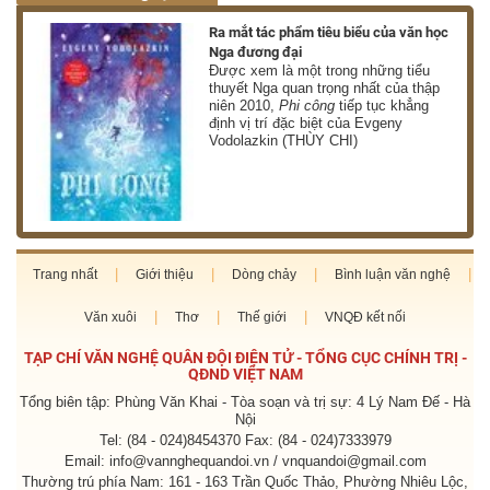
nh
Ra mắt tác phẩm tiêu biểu của văn học
Nga đương đại
g
Được xem là một trong những tiểu
thuyết Nga quan trọng nhất của thập
niên 2010,
Phi công
tiếp tục khẳng
định vị trí đặc biệt của Evgeny
Vodolazkin (THÙY CHI)
Trang nhất
Giới thiệu
Dòng chảy
Bình luận văn nghệ
Văn xuôi
Thơ
Thế giới
VNQĐ kết nối
TẠP CHÍ VĂN NGHỆ QUÂN ĐỘI ĐIỆN TỬ - TỔNG CỤC CHÍNH TRỊ -
QĐND VIỆT NAM
Tổng biên tập: Phùng Văn Khai - Tòa soạn và trị sự: 4 Lý Nam Đế - Hà
Nội
Tel: (84 - 024)8454370 Fax: (84 - 024)7333979
Email: info@vannghequandoi.vn / vnquandoi@gmail.com
Thường trú phía Nam: 161 - 163 Trần Quốc Thảo, Phường Nhiêu Lộc,