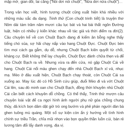
mập mờ, gian dối, lai căng (“Nói dơi nói chuột”, “Nửa dơi nửa chuột”)…
Trong văn học viết, hình tượng chuột cũng xuất hiện khá nhiều với
những màu sắc đa dạng.
Trinh thử
(Con chuột trinh tiết) là truyện thơ
Nôm dài tám trăm năm mươi câu lục bát và hai bài thất ngôn Đường
luật, hiện có nhiều ý kiến khác nhau về tác giả và thời điểm ra đời(2).
Câu chuyện kể về con Chuột Bạch đang đi kiếm ăn bỗng nghe thấy
tiếng chó sủa, sợ hãi chạy nấp vào hang Chuột Đực. Chuột Đực bèn
tìm mọi cách gạ gẫm, dụ dỗ, nhưng Chuột Bạch kiên quyết từ chối,
kháng cự. Biết không thể lay chuyển, Chuột Đực đành chữa thẹn và để
cho Chuột Bạch ra về. Nhưng vừa ra đến cửa, nó gặp Chuột Cái về
hang. Chuột Cái nổi máu ghen chạy đến nhà Chuột Bạch xỉ vả, nhục
mạ. Mèo ở đâu xuất hiện, Chuột Bạch chạy thoát, còn Chuột Cái sa
xuống ao. May lúc đó có Hồ Sinh cứu giúp, đuổi Mèo đi và vớt Chuột
Cái lên, sau đó minh oan cho Chuột Bạch, đồng thời khuyên nhủ Chuột
Cái cần biết cách khuyên dỗ chồng. Có thể thấy, Trinh thử mượn câu
chuyện loài vật để ca ngợi hình ảnh người phụ nữ góa chồng chung
thủy, đả kích bọn dâm dật giở trò ong bướm và phê phán người đàn bà
ghen tuông mù quáng. Một số sự kiện còn ẩn ý hướng về tình hình
chính sự triều Trần, chĩa mũi nhọn vào bọn quyền thần luồn cúi, bán rẻ
lương tâm đổi lấy danh vọng, địa vị.