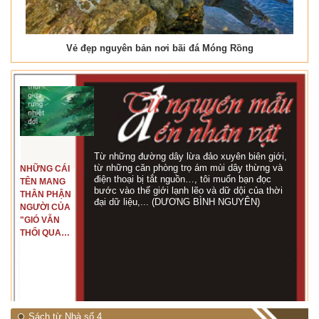
Vẻ đẹp nguyên bản nơi bãi đá Móng Rồng
Từ những đường dây lừa đảo xuyên biên giới,
từ những căn phòng trọ ám mùi dây thừng và
NHỮNG CÁI
điện thoại bị tắt nguồn…, tôi muốn bạn đọc
TÊN MANG
bước vào thế giới lạnh lẽo và dữ dội của thời
THÂN PHẬN
đại dữ liệu,... (DƯƠNG BÌNH NGUYÊN)
NGƯỜI CỦA
"GIÓ VẪN
THỔI QUA
RỪNG
NHIỆT ĐỚI"
Sách từ Nhà số 4