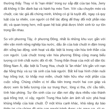
thường thấy. Thay vì là “nạn nhân” trong sự sắp đặt của tạo hóa, Jerry
đã không ít lần đánh bại và hành hạ mèo Tom. Với câu chuyện mèo và
chuột, các tác giả đã chứng minh, không có gì là tuyệt đối, ngay cả quy
luật của tự nhiên, con người có thể tác động để thay đổi một phần nào
đó; và quan trọng hơn, mối quan hệ loài phải được khởi sinh từ sự tôn
trọng lẫn nhau.
So với phương Tây, ở phương Đông, nhất là những khu vực gắn với
nền văn minh nông nghiệp lúa nước, dấu ấn của loài chuột in đậm trong
đời sống lao động, sinh hoạt và đặc biệt là trong văn hóa tinh thần của
con người. Loài chuột trong văn hóa phương Đông cũng mang biểu
tượng có tính chất nước đôi rõ rệt. Trong thần thoại của một số dân tộc
Đông Nam Á, đặc biệt là Trung Hoa, chuột là “ân nhân” khi gắn với nạn
đại hồng thủy và sự tái sinh của loài người. Bất kể loại hình chăn nuôi
hay trồng trọt, từ khắp mọi miền, chuột hiện hữu như một phần của
cuộc sống. Chúng chiếm vị trí đầu tiên trong mười hai con giáp và
được xem là biểu tượng của sự trung thực, lòng vị tha, chí cầu tiến,
tính hào phóng. Sự tồn sinh của cư dân nơi đây dựa nhiều vào thành
quả trồng trọt, vì vậy, người Trung Hoa luôn ám ảnh về sức phá hoại
khủng khiếp của loài chuột. Ở một khía cạnh khác, khả năng dự báo
thiên tai của chúng đã giúp con người tránh được các nguy cơ, rủi ro.