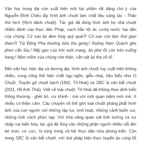
Văn học trung đại còn xuất hiện một tác phẩm rất đáng chú ý của
Nguyễn Đình Chiểu lấy hình ảnh chuột làm chất liệu sáng tác -
Thảo
thử hịch
(Hịch đánh chuột). Tác giả đã dùng hình ảnh họ nhà chuột
nhằm đánh vào thực dân Pháp, vạch trần tội ác cướp nước hại dân
của chúng:
Cớ sao lại đem lòng quỷ quái?/ Cớ sao còn làm thói gian
tham?/ Túi Đông Pha thường bữa tha gừng;/ Ruộng Nam Quách ghe
phen cắn lúa./ Nếp gạo của trời nuôi mạng, ăn phá rồi còn kéo xuống
hang;/ Nệm mềm của chúng che thân, cắn nát lại tha về tổ.
Đến văn học hiện đại và đương đại, hình ảnh chuột tuy xuất hiện không
nhiều, song cũng thể hiện chất ngụ ngôn, giễu nhại, tiêu biểu như
O
Chuột, Truyện gã chuột bạch
(1942, Tô Hoài) và
SBC là săn bắt chuột
(2011, Hồ Anh Thái). Viết về loài chuột, Tô Hoài đã không theo định kiến
thông thường - ghét bỏ, coi khinh - mà với một quan niệm mới mẻ, ít
nhiều có thiện cảm. Câu chuyện về thế giới loài chuột phảng phất hình
ảnh của con người với những tập tục sinh hoạt, những cảnh buồn vui,
những tính cách phức tạp. Với khả năng quan sát tinh tường và sự
nhập vai biến hóa, tác giả đã lồng vào những phận người nhiều nỗi đời
bé mọn, cơ cực, tù túng trong xã hội thực dân nửa phong kiến. Còn
trong
SBC là săn bắt chuột
, với bút pháp hiện thực huyền ảo cùng lối