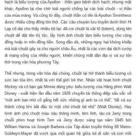
hạch là biểu tượng của Apollon - thần gieo bệnh dịch hạch; nhưng mặt
khác, Apollon lại che chở loài người chống lại các loài chuột - vị thần
của mùa màng. Và cũng từ đây, chuột thần có tên là Apollon Smintheus
được nhiều cộng đồng tôn thờ. Các câu chuyện lưu truyền dưới thời Hi
Lạp cổ đại cho thấy nhiều bộ lạc đã coi chuột là vật tổ (totem), dùng tên
chuột để đặt tên thị tộc, lấy hình ảnh chuột làm biểu tượng cho cộng
đồng hoặc in trên đồng tiền. Song dần dà, những nguy hại khủng khiếp
mà loài chuột gây ra cho người châu Âu, nhất là các cơn đại dịch cướp
đi mạng sống của nhiều người, khiến chúng mất dần địa vị và sự tôn
thờ trong văn hóa phương Tây.
Thế nhưng, trong văn hóa đại chúng, chuột lại trở thành biểu tượng có
sức lan tỏa lớn, nhất là với thế giới trẻ thơ. Nhân vật hoạt hình chuột
Mickey và cô bạn gái Minnie đáng yêu- biểu tượng của Hãng phim Walt
Disney - xuất hiện lần đầu năm 1928 chuyển tải thông điệp sâu sắc về
“một anh bạn nhỏ cố gắng hết sức những gì anh ta có thể”, “tất cả sự
thành công lớn bắt đầu từ một chú chuột bé nhỏ” (Walt Disney). Hay
hình ảnh chú chuột màu nâu thông minh, lém lỉnh, láu cá Jerry trong
chuỗi phim hoạt hình
Tom và Jerry
được sáng tạo năm 1945 bởi
William Hanna và Joseph Barbera của Tập đoàn truyền thông Mĩ Metro-
Goldwyn-Mayer đã vượt qua mối quan hệ giữa kẻ đi săn và con mồi