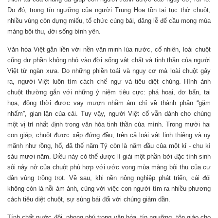
Do đó, trong tín ngưỡng của người Trung Hoa tồn tại tục thờ chuột,
nhiều vùng còn dựng miếu, tổ chức cúng bái, dâng lễ để cầu mong mùa
màng bội thu, đời sống bình yên.
Văn hóa Việt gắn liền với nền văn minh lúa nước, cố nhiên, loài chuột
cũng dự phần không nhỏ vào đời sống vật chất và tinh thần của người
Việt từ ngàn xưa. Do những phiền toái và nguy cơ mà loài chuột gây
ra, người Việt luôn tìm cách chế ngự và tiêu diệt chúng. Hình ảnh
chuột thường gắn với những ý niệm tiêu cực: phá hoại, dơ bẩn, tai
họa, đồng thời được vay mượn nhằm ám chỉ về thành phần “gặm
nhấm”, gian lận của cải. Tuy vậy, người Việt cổ vẫn dành cho chúng
một vị trí nhất định trong văn hóa tinh thần của mình. Trong mười hai
con giáp, chuột được xếp đứng đầu, trên cả loài vật linh thiêng và uy
mãnh như rồng, hổ, đã thế năm Tý còn là năm đầu của một kỉ - chu kì
sáu mươi năm. Điều này có thể được lí giải một phần bởi đặc tính sinh
sôi nảy nở của chuột phù hợp với ước vọng mùa màng bội thu của cư
dân vùng trồng trọt. Về sau, khi nền nông nghiệp phát triển, cái đói
không còn là nỗi ám ảnh, cùng với việc con người tìm ra nhiều phương
cách tiêu diệt chuột, sự sùng bái đối với chúng giảm dần.
Tính chất nước đôi, phong phú trong văn hóa, tín ngưỡng, tôn giáo cho