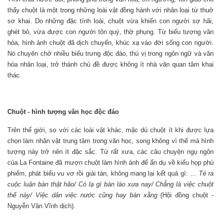
thấy chuột là một trong những loài vật đồng hành với nhân loại từ thuở
sơ khai. Do những đặc tính loài, chuột vừa khiến con người sợ hãi,
ghét bỏ, vừa được con người tôn quý, thờ phụng. Từ biểu tượng văn
hóa, hình ảnh chuột đã dịch chuyển, khúc xạ vào đời sống con người.
Nó chuyên chở nhiều biểu trưng độc đáo, thú vị trong ngôn ngữ và văn
hóa nhân loại, trở thành chủ đề được không ít nhà văn quan tâm khai
thác.
Chuột - hình tượng văn học độc đáo
Trên thế giới, so với các loài vật khác, mặc dù chuột ít khi được lựa
chọn làm nhân vật trung tâm trong văn học, song không vì thế mà hình
tượng này trở nên ít đặc sắc. Từ rất xưa, các câu chuyện ngụ ngôn
của La Fontaine đã mượn chuột làm hình ảnh để ẩn dụ về kiểu họp phù
phiếm, phát biểu vu vơ rồi giải tán, không mang lại kết quả gì: …
Té ra
cuộc luận bàn thật hão/ Có lạ gì bàn láo xưa nay/ Chẳng là việc chuột
thế này/ Việc dân việc nước cũng hay bàn xằng
(Hội đồng chuột -
Nguyễn Văn Vĩnh dịch).