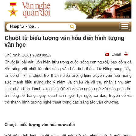
Toggle
navigati
Chuột từ biểu tượng văn hóa đến hình tượng
văn học
Email
Chủ Nhật, 26/01/2020 09:13
Chuột là loài vật luôn hiện hữu trong cuộc sống con người, bao gồm cả
đời sống vật chất lẫn đời sống văn hóa tinh thần. Từ Đông sang Tây,
từ cổ chí kim, chuột trở thành biểu tượng liên/ xuyên văn hóa mang
sức mạnh biểu trưng cho ý niệm đa chiều về vũ trụ, nhân sinh, tâm
linh, nhân tính. Danh xưng “chuột” đã đi vào ngôn ngữ đời sống qua lời
ăn tiếng nói hằng ngày, qua thành ngữ, tục ngữ, ca dao, truyện cổ và
trở thành hình tượng nghệ thuật trong các sáng tác văn chương.
Chuột - biểu tượng văn hóa nước đôi
Với đặc tính loài, chuột sinh sôi nảy nở rất nhanh và là một trong