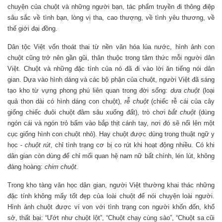
chuyện của chuột và những người bạn, tác phẩm truyền đi thông điệp
sâu sắc về tình bạn, lòng vị tha, cao thượng, về tình yêu thương, về
thế giới đại đồng.
Dân tộc Việt vốn thoát thai từ nền văn hóa lúa nước, hình ảnh con
chuột cũng trở nên gần gũi, thân thuộc trong tâm thức mỗi người dân
Việt. Chuột và những đặc tính của nó đã đi vào lời ăn tiếng nói dân
gian. Dựa vào hình dáng và các bộ phận của chuột, người Việt đã sáng
tạo kho từ vựng phong phú liên quan trong đời sống:
dưa chuột
(loại
quả thon dài có hình dáng con chuột),
rễ chuột
(chiếc rễ cái của cây
giống chiếc đuôi chuột đâm sâu xuống đất), trò chơi
bắt chuột
(dùng
ngón cái và ngón trỏ bấm vào bắp thịt cánh tay, nơi đó sẽ nổi lên một
cục giống hình con chuột nhỏ). Hay chuột được dùng trong thuật ngữ y
học -
chuột rút
, chỉ tình trạng cơ bị co rút khi hoạt động nhiều. Có khi
dân gian còn dùng để chỉ mối quan hệ nam nữ bất chính, lén lút, không
đàng hoàng:
chim chuột.
Trong kho tàng văn học dân gian, người Việt thường khai thác những
đặc tính không mấy tốt đẹp của loài chuột để nói chuyện loài người.
Hình ảnh chuột được ví von với tình trạng con người khốn đốn, khổ
sở, thất bại: “Ướt như chuột lột”, “Chuột chạy cùng sào”, “Chuột sa cũi