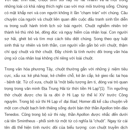
những loài có khả năng thích nghi cao với mọi môi trường sống. Chúng
có mặt khắp nơi và con người không ít lần “chạm trán” với chúng. Câu
chuyện của người và chuột liên quan đến cuộc đấu tranh sinh tồn diễn
ra trong suốt hành trình lịch sử loài người. Chuột nghiễm nhiên trở
thành kẻ thù nhỏ bé, đông đúc và nguy hiểm của nhân loại. Con người
sợ hãi, ghét bỏ và tìm mọi cách tiêu diệt chúng. Song theo quy luật
sinh thái tự nhiên và tinh thần, con người vẫn gắn bó với chuột, thậm
chí quý chuột và thờ chuột. Đây chính là tính nước đôi trong văn hóa
ứng xử của nhân loại không chỉ riêng với loài chuột.
Trong văn hóa phương Tây, chuột thường gắn với những ý niệm tiêu
cực, xấu xa: kẻ phá hoại, kẻ chiếm chỗ, kẻ ăn cắp, kẻ gieo rắc tai họa
- bệnh tật. Từ cổ xưa, chuột là “một biểu tượng âm ti, đóng vai trò quan
trọng trong văn minh Địa Trung Hải từ thời tiền Hi Lạp”(1). Tín ngưỡng
thờ chuột được cho là ra đời ở Hi Lạp từ thế kỉ XV trước Công
nguyên. Trong bộ sử thi Hi Lạp vĩ đại
Iliad
, Homer đã kể câu chuyện về
một con chuột bạch linh thiêng sống dưới bàn thờ thần Apollon trên đảo
Tenedos. Cũng trong bộ sử thi này, thần Apollon được nhắc đến dưới
cái tên Smintheus - phối sinh từ một từ có nghĩa là “chuột”. Ngay từ cái
tên đã thể hiện tính nước đôi của biểu tượng: con chuột truyền dịch