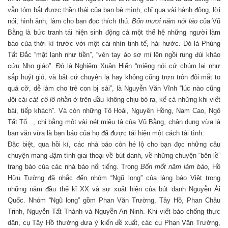
vẫn tóm bắt được thần thái của bạn bè mình, chỉ qua vài hành động, lời
nói, hình ảnh, làm cho bạn đọc thích thú.
Bốn mươi năm nói láo
của Vũ
Bằng là bức tranh tái hiện sinh động cả một thế hệ những người làm
báo của thời kì trước với một cái nhìn tinh tế, hài hước. Đó là Phùng
Tất Đắc “mặt lạnh như tiền”, “vén tay áo sơ mi lên ngồi rung đùi khảo
cứu Nho giáo”. Đó là Nghiêm Xuân Hiến “miệng nói cứ chúm lại như
sắp huýt gió, và bất cứ chuyện lạ hay không cũng trợn tròn đôi mắt to
quá cỡ, dễ làm cho trẻ con bị sài”, là Nguyễn Văn Vĩnh “lúc nào cũng
đội cái
cát cô lô nhần
ở trên đầu không chịu bỏ ra, kể cả những khi viết
bài, tiếp khách”. Và còn những Tô Hoài, Nguyên Hồng, Nam Cao, Ngô
Tất Tố..., chỉ bằng một vài nét miêu tả của Vũ Bằng, chân dung vừa là
bạn văn vừa là bạn báo của họ đã được tái hiện một cách tài tình.
Đặc biệt, qua hồi kí, các nhà báo còn hé lộ cho bạn đọc những câu
chuyện mang đậm tính giai thoại về bút danh, về những chuyện “bên lề”
trang báo của các nhà báo nổi tiếng. Trong
Bốn mốt năm làm báo
, Hồ
Hữu Tường đã nhắc đến nhóm “Ngũ long” của làng báo Việt trong
những năm đầu thế kỉ XX và sự xuất hiện của bút danh Nguyễn Ái
Quốc. Nhóm “Ngũ long” gồm Phan Văn Trường, Tây Hồ, Phan Châu
Trinh, Nguyễn Tất Thành và Nguyễn An Ninh. Khi viết báo chống thực
dân, cụ Tây Hồ thường đưa ý kiến đề xuất, các cụ Phan Văn Trường,