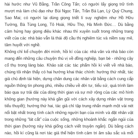
hài hước như Vũ Bằng, Trần Công Tấn; có người lấy giọng trữ tình
mượt mà làm chủ đạo như Bùi Ngọc Tấn, Trần Bá Lạn, Lý Quý Chung,
Sao Mai; có người lại dùng giọng triết lí suy nghiệm như Hồ Hữu
Tường, Bà Tùng Long, Tô Hoài, Hữu Thọ, Hà Minh Đức… Dù bằng
cảm hứng hay giọng điệu khác nhau thì xuyên suốt trong những trang
viết của các nhà báo vẫn là thái độ cầu thị nghiêm túc và niềm say mê,
tâm huyết với nghề.
Không chỉ kể chuyện đời mình, hồi kí của các nhà văn và nhà báo còn
mang đến những câu chuyện thú vị về đồng nghiệp, bạn bè - những cây
cổ thụ trong làng báo. Khảo sát các tác phẩm hồi kí viết về nhà báo,
chúng tôi nhận thấy có hai hướng khai thác chính: hướng thứ nhất, tác
giả chủ định tái hiện, dựng chân dung các nhân vật bằng cách cung cấp
nguồn thông tin phong phú, nhiều chiều về đời tư, tiểu sử, quá trình làm
báo qua sự trải dài của dòng thời gian và sự mở rộng của các mô hình
không gian (hướng này khá gần gũi với cách xây dựng nhân vật trong
tiểu thuyết); hướng thứ hai, tác giả chỉ tập trung nhấn mạnh một vài nét
nổi bật nhất trong tính cách những người bạn của mình và đặt nhân vật
trong những “lát cắt” của cuộc sống, những khoảnh khắc ngắn ngủi của
thời gian (hướng này khá giống cách viết truyện ngắn). Dù bằng cách
nào, hồi kí cũng là nơi tác giả thể hiện tình cảm tri âm sâu sắc và mối