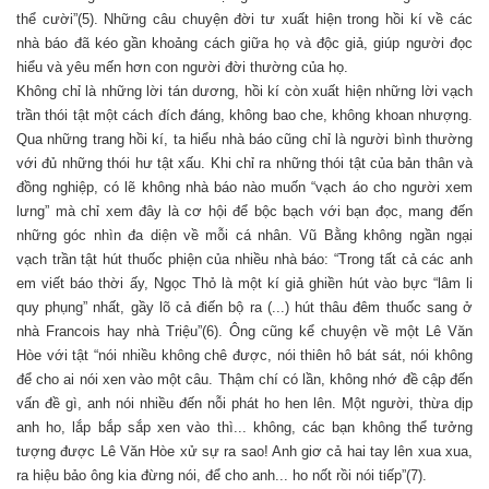
thể cười”(5). Những câu chuyện đời tư xuất hiện trong hồi kí về các
nhà báo đã kéo gần khoảng cách giữa họ và độc giả, giúp người đọc
hiểu và yêu mến hơn con người đời thường của họ.
Không chỉ là những lời tán dương, hồi kí còn xuất hiện những lời vạch
trần thói tật một cách đích đáng, không bao che, không khoan nhượng.
Qua những trang hồi kí, ta hiểu nhà báo cũng chỉ là người bình thường
với đủ những thói hư tật xấu. Khi chỉ ra những thói tật của bản thân và
đồng nghiệp, có lẽ không nhà báo nào muốn “vạch áo cho người xem
lưng” mà chỉ xem đây là cơ hội để bộc bạch với bạn đọc, mang đến
những góc nhìn đa diện về mỗi cá nhân. Vũ Bằng không ngần ngại
vạch trần tật hút thuốc phiện của nhiều nhà báo: “Trong tất cả các anh
em viết báo thời ấy, Ngọc Thỏ là một kí giả ghiền hút vào bực “lâm li
quy phụng” nhất, gầy lõ cả điến bộ ra (...) hút thâu đêm thuốc sang ở
nhà Francois hay nhà Triệu”(6). Ông cũng kể chuyện về một Lê Văn
Hòe với tật “nói nhiều không chê được, nói thiên hô bát sát, nói không
để cho ai nói xen vào một câu. Thậm chí có lần, không nhớ đề cập đến
vấn đề gì, anh nói nhiều đến nỗi phát ho hen lên. Một người, thừa dịp
anh ho, lắp bắp sắp xen vào thì... không, các bạn không thể tưởng
tượng được Lê Văn Hòe xử sự ra sao! Anh giơ cả hai tay lên xua xua,
ra hiệu bảo ông kia đừng nói, để cho anh... ho nốt rồi nói tiếp”(7).