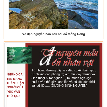
Vẻ đẹp nguyên bản nơi bãi đá Móng Rồng
Từ những đường dây lừa đảo xuyên biên giới,
từ những căn phòng trọ ám mùi dây thừng và
NHỮNG CÁI
điện thoại bị tắt nguồn…, tôi muốn bạn đọc
TÊN MANG
bước vào thế giới lạnh lẽo và dữ dội của thời
THÂN PHẬN
đại dữ liệu,... (DƯƠNG BÌNH NGUYÊN)
NGƯỜI CỦA
"GIÓ VẪN
THỔI QUA
RỪNG
NHIỆT ĐỚI"