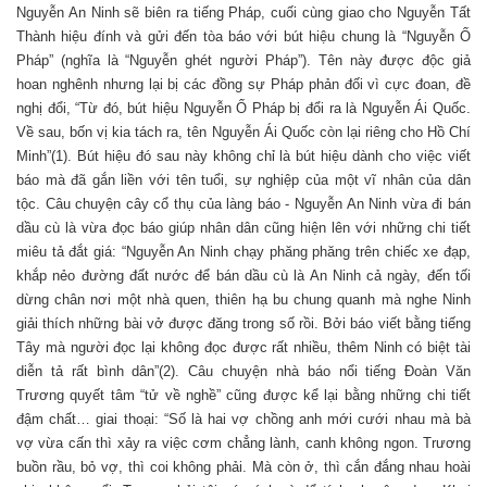
Nguyễn An Ninh sẽ biên ra tiếng Pháp, cuối cùng giao cho Nguyễn Tất
Thành hiệu đính và gửi đến tòa báo với bút hiệu chung là “Nguyễn Ố
Pháp” (nghĩa là “Nguyễn ghét người Pháp”). Tên này được độc giả
hoan nghênh nhưng lại bị các đồng sự Pháp phản đối vì cực đoan, đề
nghị đổi, “Từ đó, bút hiệu Nguyễn Ố Pháp bị đổi ra là Nguyễn Ái Quốc.
Về sau, bốn vị kia tách ra, tên Nguyễn Ái Quốc còn lại riêng cho Hồ Chí
Minh”(1). Bút hiệu đó sau này không chỉ là bút hiệu dành cho việc viết
báo mà đã gắn liền với tên tuổi, sự nghiệp của một vĩ nhân của dân
tộc. Câu chuyện cây cổ thụ của làng báo - Nguyễn An Ninh vừa đi bán
dầu cù là vừa đọc báo giúp nhân dân cũng hiện lên với những chi tiết
miêu tả đắt giá: “Nguyễn An Ninh chạy phăng phăng trên chiếc xe đạp,
khắp nẻo đường đất nước để bán dầu cù là An Ninh cả ngày, đến tối
dừng chân nơi một nhà quen, thiên hạ bu chung quanh mà nghe Ninh
giải thích những bài vở được đăng trong số rồi. Bởi báo viết bằng tiếng
Tây mà người đọc lại không đọc được rất nhiều, thêm Ninh có biệt tài
diễn tả rất bình dân”(2). Câu chuyện nhà báo nổi tiếng Đoàn Văn
Trương quyết tâm “tử về nghề” cũng được kể lại bằng những chi tiết
đậm chất… giai thoại: “Số là hai vợ chồng anh mới cưới nhau mà bà
vợ vừa cấn thì xảy ra việc cơm chẳng lành, canh không ngon. Trương
buồn rầu, bỏ vợ, thì coi không phải. Mà còn ở, thì cắn đắng nhau hoài