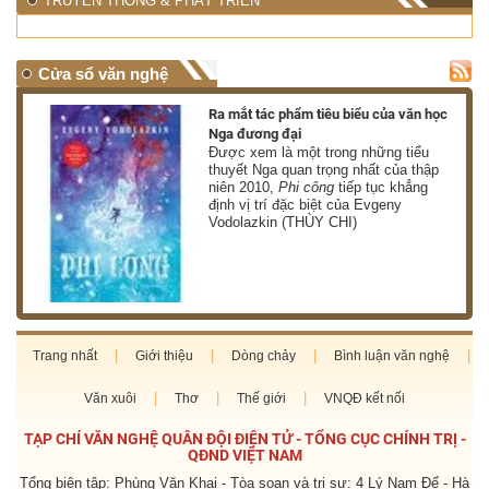
TRUYỀN THÔNG & PHÁT TRIỂN
Cửa sổ văn nghệ
nh
Ra mắt tác phẩm tiêu biểu của văn học
Nga đương đại
g
Được xem là một trong những tiểu
thuyết Nga quan trọng nhất của thập
niên 2010,
Phi công
tiếp tục khẳng
định vị trí đặc biệt của Evgeny
Vodolazkin (THÙY CHI)
Trang nhất
Giới thiệu
Dòng chảy
Bình luận văn nghệ
Văn xuôi
Thơ
Thế giới
VNQĐ kết nối
TẠP CHÍ VĂN NGHỆ QUÂN ĐỘI ĐIỆN TỬ - TỔNG CỤC CHÍNH TRỊ -
QĐND VIỆT NAM
Tổng biên tập: Phùng Văn Khai - Tòa soạn và trị sự: 4 Lý Nam Đế - Hà