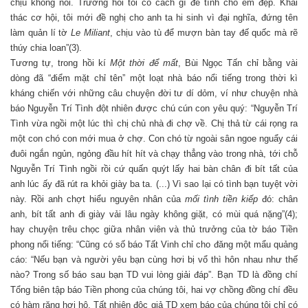
chịu không nổi. Trương hỏi tôi có cách gì để tính cho êm đẹp. Khai
thác cơ hội, tôi mới đề nghị cho anh ta hi sinh vì đại nghĩa, đứng tên
làm quản lí tờ
Le Miliant
, chịu vào tù để mượn bàn tay đế quốc mà rẽ
thúy chia loan”(3).
Tương tự, trong hồi kí
Một thời để mất
, Bùi Ngọc Tấn chỉ bằng vài
dòng đã “điểm mặt chỉ tên” một loạt nhà báo nổi tiếng trong thời kì
kháng chiến với những câu chuyện đời tư dí dỏm, ví như chuyện nhà
báo Nguyễn Trí Tình đột nhiên được chú cún con yêu quý: “Nguyễn Trí
Tình vừa ngồi một lúc thì chị chủ nhà đi chợ về. Chị thả từ cái rọng ra
một con chó con mới mua ở chợ. Con chó từ ngoài sân ngoe nguẩy cái
đuôi ngắn ngủn, ngỏng đầu hít hít và chạy thẳng vào trong nhà, tới chỗ
Nguyễn Trí Tình ngồi rồi cứ quấn quýt lấy hai bàn chân đi bít tất của
anh lúc ấy đã rút ra khỏi giày ba ta. (...) Vì sao lại có tình bạn tuyệt vời
này. Rồi anh chợt hiểu nguyên nhân của
mối tình tiền kiếp
đó: chân
anh, bít tất anh đi giày vải lâu ngày không giặt, có mùi quá nặng”(4);
hay chuyện trêu chọc giữa nhân viên và thủ trưởng của tờ báo Tiền
phong nổi tiếng: “Cũng có số báo Tất Vinh chỉ cho đăng một mẩu quảng
cáo: “Nếu bạn và người yêu bạn cùng hơi bị vổ thì hôn nhau như thế
nào? Trong số báo sau bạn TD vui lòng giải đáp”. Bạn TD là đồng chí
Tổng biên tập báo Tiền phong của chúng tôi, hai vợ chồng đồng chí đều
có hàm răng hơi hô. Tất nhiên độc giả TD xem báo của chúng tôi chỉ có