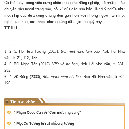
Có thể thấy, bằng việc dựng chân dung các đồng nghiệp, kể những câu
chuyện bên ngoài trang báo, hồi kí của các nhà báo đã có ý nghĩa như
một nhịp cầu đưa công chúng đến gần hơn với những người làm một
nghề gian khổ, cực nhọc nhưng cũng rất mực tôn quý này
T.T.H.H
--------
1, 2, 3. Hồ Hữu Tường (2017),
Bốn mốt năm làm báo
, Nxb Hội Nhà
văn, tr. 21, 112, 135.
4, 5. Bùi Ngọc Tấn (2012),
Viết về bè bạn
, Nxb Hội Nhà văn, tr. 281,
282.
6, 7. Vũ Bằng (2000),
Bốn mươi năm nói láo
, Nxb Hội Nhà văn, tr. 62,
196.
Tin tức khác
Phạm Quốc Ca với “Cơn mưa mạ vàng”
Một Cụ Tướng từ rất nhiều vị tướng