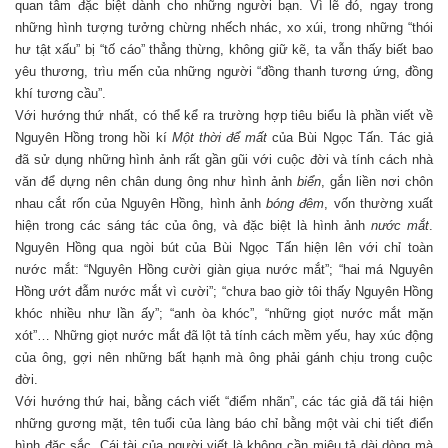
quan tâm đặc biệt dành cho những người bạn. Vì lẽ đó, ngay trong
những hình tượng tưởng chừng nhếch nhác, xo xúi, trong những “thói
hư tật xấu” bị “tố cáo” thẳng thừng, không giữ kẽ, ta vẫn thấy biết bao
yêu thương, trìu mến của những người “đồng thanh tương ứng, đồng
khí tương cầu”.
Với hướng thứ nhất, có thể kể ra trường hợp tiêu biểu là phần viết về
Nguyên Hồng trong hồi kí
Một thời để mất
của Bùi Ngọc Tấn. Tác giả
đã sử dụng những hình ảnh rất gần gũi với cuộc đời và tính cách nhà
văn để dựng nên chân dung ông như hình ảnh
biển
, gắn liền nơi chôn
nhau cắt rốn của Nguyên Hồng, hình ảnh
bóng đêm
, vốn thường xuất
hiện trong các sáng tác của ông, và đặc biệt là hình ảnh
nước mắt
.
Nguyên Hồng qua ngòi bút của Bùi Ngọc Tấn hiện lên với chỉ toàn
nước mắt: “Nguyên Hồng cười giàn giụa nước mắt”; “hai má Nguyên
Hồng ướt đẫm nước mắt vì cười”; “chưa bao giờ tôi thấy Nguyên Hồng
khóc nhiều như lần ấy”; “anh òa khóc”, “những giọt nước mắt mặn
xót”… Những giọt nước mắt đã lột tả tính cách mềm yếu, hay xúc động
của ông, gợi nên những bất hạnh mà ông phải gánh chịu trong cuộc
đời.
Với hướng thứ hai, bằng cách viết “điểm nhãn”, các tác giả đã tái hiện
những gương mặt, tên tuổi của làng báo chỉ bằng một vài chi tiết điển
hình đặc sắc. Cái tài của người viết là không cần miêu tả dài dòng mà