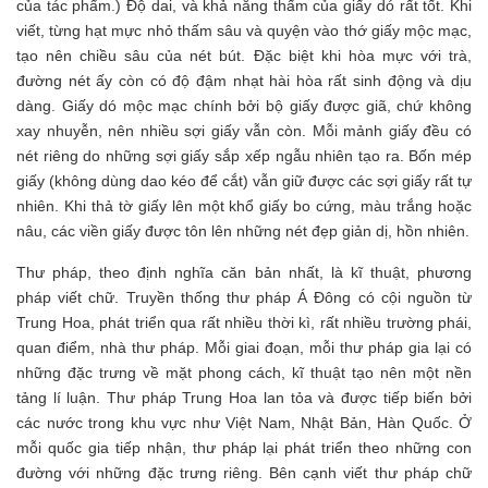
của tác phẩm.) Độ dai, và khả năng thấm của giấy dó rất tốt. Khi
viết, từng hạt mực nhỏ thấm sâu và quyện vào thớ giấy mộc mạc,
tạo nên chiều sâu của nét bút. Đặc biệt khi hòa mực với trà,
đường nét ấy còn có độ đậm nhạt hài hòa rất sinh động và dịu
dàng. Giấy dó mộc mạc chính bởi bộ giấy được giã, chứ không
xay nhuyễn, nên nhiều sợi giấy vẫn còn. Mỗi mảnh giấy đều có
nét riêng do những sợi giấy sắp xếp ngẫu nhiên tạo ra. Bốn mép
giấy (không dùng dao kéo để cắt) vẫn giữ được các sợi giấy rất tự
nhiên. Khi thả tờ giấy lên một khổ giấy bo cứng, màu trắng hoặc
nâu, các viền giấy được tôn lên những nét đẹp giản dị, hồn nhiên.
Thư pháp, theo định nghĩa căn bản nhất, là kĩ thuật, phương
pháp viết chữ. Truyền thống thư pháp Á Đông có cội nguồn từ
Trung Hoa, phát triển qua rất nhiều thời kì, rất nhiều trường phái,
quan điểm, nhà thư pháp. Mỗi giai đoạn, mỗi thư pháp gia lại có
những đặc trưng về mặt phong cách, kĩ thuật tạo nên một nền
tảng lí luận. Thư pháp Trung Hoa lan tỏa và được tiếp biến bởi
các nước trong khu vực như Việt Nam, Nhật Bản, Hàn Quốc. Ở
mỗi quốc gia tiếp nhận, thư pháp lại phát triển theo những con
đường với những đặc trưng riêng. Bên cạnh viết thư pháp chữ