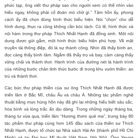
phức tạp, ông viết thư pháp sao cho người xem có thể nhìn vào
hiểu ngay, không phải cố đoán mò chữ gì.” Tâm hồn ấy, phong
cách ấy đã chọn đúng hình thức biểu hiện. Nói “chọn” cho dễ
hình dung, thực ra cũng không cần bóc tách. Có lẽ, hình thức và
nội hàm trong thư pháp Thích Nhất Hạnh đã đồng sinh. Một nội
dung được gửi gắm, một hình thức biểu hiện phù hợp. Về mặt
truyền tải thông điệp, đó là sự thành công. Nhìn đã thấy bình an,
đọc càng thấy bình tâm. Ngắm đã thấy trụ và bay, cảm càng thấy
vững chãi và thảnh thơi. Hành trình của đường nét là hành trình
của những bước chân tỉnh thức bước đi trong khu vườn thiền: an
trú và thảnh thơi.
Các bức thư pháp thiền của sư ông Thích Nhất Hạnh đã được
triển lãm ở Bắc Mĩ, châu Âu và châu Á. Những tác phẩm nghệ
thuật bằng mực hùng hồn này đã ghi lại những hiểu biết sâu sắc,
hòa bình và lòng trắc ẩn dịu dàng. Trong những ngày tháng ba,
tháng tư vừa qua, triển lãm “Hương thơm quê mẹ”, trưng bày 80
tác phẩm thư pháp cùng hơn 145 đầu sách của thiền sư Thích
Nhất Hạnh, được tổ chức tại Nhà sách Hải An (thành phố Hồ Chí
Minh) và tại Đại học Mĩ thuật Việt Nam (Hà Nội). Ông Yeung