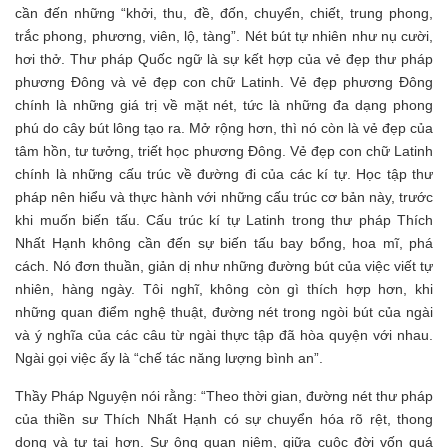
cần đến những “khởi, thu, đề, đốn, chuyển, chiết, trung phong,
trắc phong, phương, viên, lộ, tàng”. Nét bút tự nhiên như nụ cười,
hơi thở. Thư pháp Quốc ngữ là sự kết hợp của vẻ đẹp thư pháp
phương Đông và vẻ đẹp con chữ Latinh. Vẻ đẹp phương Đông
chính là những giá trị về mặt nét, tức là những đa dạng phong
phú do cây bút lông tạo ra. Mở rộng hơn, thì nó còn là vẻ đẹp của
tâm hồn, tư tưởng, triết học phương Đông. Vẻ đẹp con chữ Latinh
chính là những cấu trúc về đường đi của các kí tự. Học tập thư
pháp nên hiểu và thực hành với những cấu trúc cơ bản này, trước
khi muốn biến tấu. Cấu trúc kí tự Latinh trong thư pháp Thích
Nhất Hạnh không cần đến sự biến tấu bay bổng, hoa mĩ, phá
cách. Nó đơn thuần, giản dị như những đường bút của việc viết tự
nhiên, hàng ngày. Tôi nghĩ, không còn gì thích hợp hơn, khi
những quan điểm nghệ thuật, đường nét trong ngòi bút của ngài
và ý nghĩa của các câu từ ngài thực tập đã hòa quyện với nhau.
Ngài gọi việc ấy là “chế tác năng lượng bình an”.
Thầy Pháp Nguyện nói rằng: “Theo thời gian, đường nét thư pháp
của thiền sư Thích Nhất Hạnh có sự chuyển hóa rõ rệt, thong
dong và tự tại hơn. Sư ông quan niệm, giữa cuộc đời vốn quá