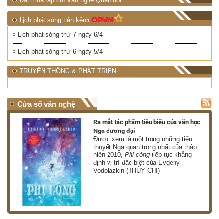
Đặt mua tạp chí Văn nghệ Quân đội
Lịch phát sóng trên kênh
Lịch phát sóng thứ 7 ngày 6/4
Lịch phát sóng thứ 6 ngày 5/4
TRUYỀN THÔNG & PHÁT TRIỂN
Cửa sổ văn nghệ
nh
Ra mắt tác phẩm tiêu biểu của văn học
Nga đương đại
g
Được xem là một trong những tiểu
thuyết Nga quan trọng nhất của thập
niên 2010,
Phi công
tiếp tục khẳng
định vị trí đặc biệt của Evgeny
Vodolazkin (THÙY CHI)