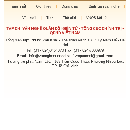
Trang nhất
Giới thiệu
Dòng chảy
Bình luận văn nghệ
Văn xuôi
Thơ
Thế giới
VNQĐ kết nối
TẠP CHÍ VĂN NGHỆ QUÂN ĐỘI ĐIỆN TỬ - TỔNG CỤC CHÍNH TRỊ -
QĐND VIỆT NAM
Tổng biên tập: Phùng Văn Khai - Tòa soạn và trị sự: 4 Lý Nam Đế - Hà
Nội
Tel: (84 - 024)8454370 Fax: (84 - 024)7333979
Email: info@vannghequandoi.vn / vnquandoi@gmail.com
Thường trú phía Nam: 161 - 163 Trần Quốc Thảo, Phường Nhiêu Lộc,
TP.Hồ Chí Minh