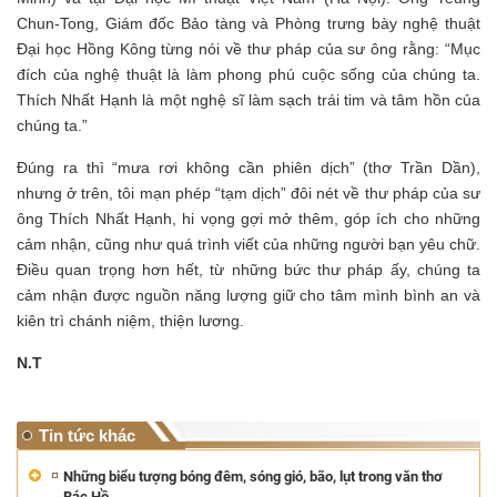
Chun-Tong, Giám đốc Bảo tàng và Phòng trưng bày nghệ thuật
Đại học Hồng Kông từng nói về thư pháp của sư ông rằng: “Mục
đích của nghệ thuật là làm phong phú cuộc sống của chúng ta.
Thích Nhất Hạnh là một nghệ sĩ làm sạch trái tim và tâm hồn của
chúng ta.”
Đúng ra thì “mưa rơi không cần phiên dịch” (thơ Trần Dần),
nhưng ở trên, tôi mạn phép “tạm dịch” đôi nét về thư pháp của sư
ông Thích Nhất Hạnh, hi vọng gợi mở thêm, góp ích cho những
cảm nhận, cũng như quá trình viết của những người bạn yêu chữ.
Điều quan trọng hơn hết, từ những bức thư pháp ấy, chúng ta
cảm nhận được nguồn năng lượng giữ cho tâm mình bình an và
kiên trì chánh niệm, thiện lương.
N.T
Tin tức khác
Những biểu tượng bóng đêm, sóng gió, bão, lụt trong văn thơ
Bác Hồ