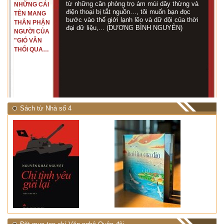
từ những căn phòng trọ ám mùi dây thừng và
NHỮNG CÁI
điện thoại bị tắt nguồn…, tôi muốn bạn đọc
TÊN MANG
bước vào thế giới lạnh lẽo và dữ dội của thời
THÂN PHẬN
đại dữ liệu,... (DƯƠNG BÌNH NGUYÊN)
NGƯỜI CỦA
"GIÓ VẪN
THỔI QUA
RỪNG
NHIỆT ĐỚI"
Sách từ Nhà số 4