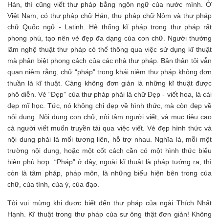
Hán, thì cũng viết thư pháp bằng ngôn ngữ của nước mình. Ở
Việt Nam, có thư pháp chữ Hán, thư pháp chữ Nôm và thư pháp
chữ Quốc ngữ - Latinh. Hệ thống kĩ pháp trong thư pháp rất
phong phú, tạo nên vẻ đẹp đa dạng của con chữ. Người thưởng
lãm nghệ thuật thư pháp có thể thông qua việc sử dụng kĩ thuật
mà phân biệt phong cách của các nhà thư pháp. Bản thân tôi vẫn
quan niệm rằng, chữ “pháp” trong khái niệm thư pháp không đơn
thuần là kĩ thuật. Càng không đơn giản là những kĩ thuật được
phô diễn. Vẻ “Đẹp” của thư pháp phải là chữ Đẹp - viết hoa, là cái
đẹp mĩ học. Tức, nó không chỉ đẹp về hình thức, mà còn đẹp về
nội dung. Nội dung con chữ, nội tâm người viết, và mục tiêu cao
cả người viết muốn truyền tải qua việc viết. Vẻ đẹp hình thức và
nội dung phải là mối tương liên, hỗ trợ nhau. Nghĩa là, mỗi một
trường nội dung, hoặc một cốt cách cần có một hình thức biểu
hiện phù hợp. “Pháp” ở đây, ngoài kĩ thuật là pháp tướng ra, thì
còn là tâm pháp, pháp môn, là những biểu hiện bên trong của
chữ, của tình, của ý, của đạo.
Tôi vui mừng khi được biết đến thư pháp của ngài Thích Nhất
Hạnh. Kĩ thuật trong thư pháp của sư ông thật đơn giản! Không