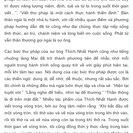
trì được năng lượng niệm, định, tuệ và từ bi trong suốt thời gian
viết…”; “Viết thư pháp là một cách thực hành thiền định.” Bản
thân ngài là một nhà tu hành, với rất nhiều quan điểm và phương
pháp hướng dẫn đệ tử cũng như đại chúng thực tập nếp sống
tỉnh thức, an trú, chánh niệm và lòng biết ơn cuộc sống. Phật tử
vẫn thân thương gọi ngài là sư ông.
Các bức thư pháp của sư ông Thích Nhất Hạnh cũng như tiếng
chuông làng Mai đã trở thành phương tiện để nhắc nhở mỗi
người trong hành trình sống quay trở về với giây phút hiện tại,
mỗi khi tâm lao xao. Nội dung của các bức thư pháp được coi là
các thiền ngữ: dung dị, dễ nhớ, dễ thuộc, nhưng rất sâu sắc. Bởi
đó chính là những điều mà ngài luôn thực tập và chia sẻ: “Hiện tại
tuyệt vời.” “Lắng nghe để hiểu, nhìn lại để thương.” “Thần thông
là đi trên mặt đất.” Nhiều tác phẩm của Thích Nhất Hạnh được
viết trong vòng tròn, bởi sư ông tâm niệm rằng: “Khi bắt đầu vẽ
một vòng tròn, tôi thở vào và vẽ nửa vòng tròn trong khi thở vào,
rồi tôi thở ra và vẽ nửa vòng còn lại trong khi thở ra. Trong suốt
thời gian vẽ vòng tròn, tôi cũng đồng thời ý thức rằng trong bàn