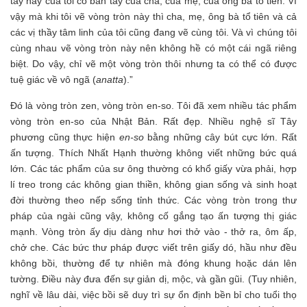
tay này của tôi có bàn tay của cha, của mẹ, của ông bà tổ tiên. Vì
vậy mà khi tôi vẽ vòng tròn này thì cha, mẹ, ông bà tổ tiên và cả
các vị thầy tâm linh của tôi cũng đang vẽ cùng tôi. Và vì chúng tôi
cùng nhau vẽ vòng tròn này nên không hề có một cái ngã riêng
biệt. Do vậy, chỉ vẽ một vòng tròn thôi nhưng ta có thể có được
tuệ giác về vô ngã (
anatta
).”
Đó là vòng tròn zen, vòng tròn en-so. Tôi đã xem nhiều tác phẩm
vòng tròn en-so của Nhật Bản. Rất đẹp. Nhiều nghệ sĩ Tây
phương cũng thực hiện
en-so
bằng những cây bút cực lớn. Rất
ấn tượng. Thích Nhất Hạnh thường không viết những bức quá
lớn. Các tác phẩm của sư ông thường có khổ giấy vừa phải, hợp
lí treo trong các không gian thiền, không gian sống và sinh hoạt
đời thường theo nếp sống tỉnh thức. Các vòng tròn trong thư
pháp của ngài cũng vậy, không cố gắng tạo ấn tượng thị giác
mạnh. Vòng tròn ấy dịu dàng như hơi thở vào - thở ra, ôm ấp,
chở che. Các bức thư pháp được viết trên giấy dó, hầu như đều
không bồi, thường để tự nhiên mà đóng khung hoặc dán lên
tường. Điều này đưa đến sự giản dị, mộc, và gần gũi. (Tuy nhiên,
nghĩ về lâu dài, việc bồi sẽ duy trì sự ổn định bền bỉ cho tuổi thọ