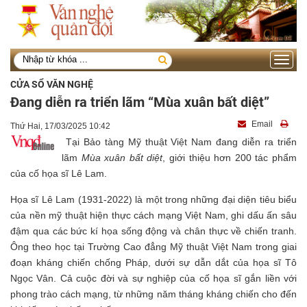
Toggle
navigati
CỬA SỔ VĂN NGHỆ
Đang diễn ra triển lãm “Mùa xuân bất diệt”
Email
Thứ Hai, 17/03/2025 10:42
Tại Bảo tàng Mỹ thuật Việt Nam đang diễn ra triển
lãm
Mùa xuân bất diệt
, giới thiệu hơn 200 tác phẩm
của cố họa sĩ Lê Lam.
Họa sĩ Lê Lam (1931-2022) là một trong những đại diện tiêu biểu
của nền mỹ thuật hiện thực cách mạng Việt Nam, ghi dấu ấn sâu
đậm qua các bức kí họa sống động và chân thực về chiến tranh.
Ông theo học tại Trường Cao đẳng Mỹ thuật Việt Nam trong giai
đoạn kháng chiến chống Pháp, dưới sự dẫn dắt của họa sĩ Tô
Ngọc Vân. Cả cuộc đời và sự nghiệp của cố họa sĩ gắn liền với
phong trào cách mạng, từ những năm tháng kháng chiến cho đến