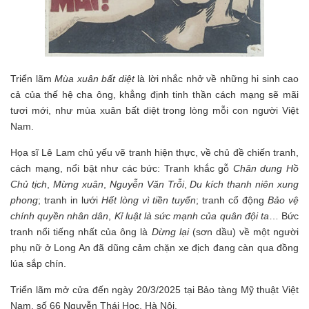
Triển lãm
Mùa xuân bất diệt
là lời nhắc nhở về những hi sinh cao
cả của thế hệ cha ông, khẳng định tinh thần cách mạng sẽ mãi
tươi mới, như mùa xuân bất diệt trong lòng mỗi con người Việt
Nam.
Họa sĩ Lê Lam chủ yếu vẽ tranh hiện thực, về chủ đề chiến tranh,
cách mạng, nổi bật như các bức: Tranh khắc gỗ
Chân dung Hồ
Chủ tịch
,
Mừng xuân
,
Nguyễn Văn Trỗi
,
Du kích thanh niên xung
phong
; tranh in lưới
Hết lòng vì tiền tuyến
; tranh cổ động
Bảo vệ
chính quyền nhân dân
,
Kỉ luật là sức mạnh của quân đội ta
… Bức
tranh nổi tiếng nhất của ông là
Dừng lại
(sơn dầu) về một người
phụ nữ ở Long An đã dũng cảm chặn xe địch đang càn qua đồng
lúa sắp chín.
Triển lãm mở cửa đến ngày 20/3/2025 tại Bảo tàng Mỹ thuật Việt
Nam, số 66 Nguyễn Thái Học, Hà Nội.