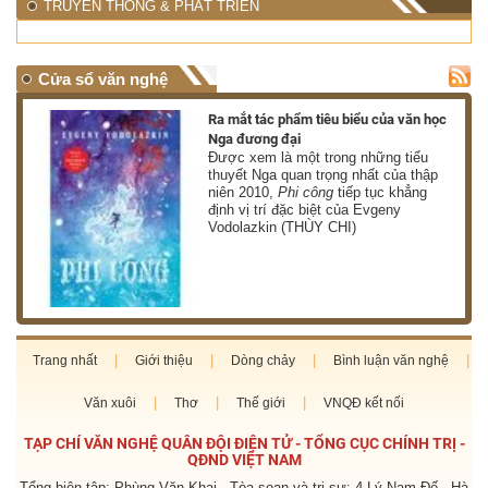
TRUYỀN THÔNG & PHÁT TRIỂN
Cửa sổ văn nghệ
nh
Ra mắt tác phẩm tiêu biểu của văn học
Nga đương đại
g
Được xem là một trong những tiểu
thuyết Nga quan trọng nhất của thập
niên 2010,
Phi công
tiếp tục khẳng
định vị trí đặc biệt của Evgeny
Vodolazkin (THÙY CHI)
Trang nhất
Giới thiệu
Dòng chảy
Bình luận văn nghệ
Văn xuôi
Thơ
Thế giới
VNQĐ kết nối
TẠP CHÍ VĂN NGHỆ QUÂN ĐỘI ĐIỆN TỬ - TỔNG CỤC CHÍNH TRỊ -
QĐND VIỆT NAM
Tổng biên tập: Phùng Văn Khai - Tòa soạn và trị sự: 4 Lý Nam Đế - Hà