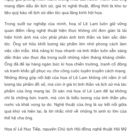
mang đậm dấu ấn lịch sử, giá trị nghệ thuật, đồng thời là kho tư
liệu quý báu về lịch sử dân tộc qua lăng kính hội họa.
Trong suốt sự nghiệp của mình, hoạ sĩ Lê Lam luôn giữ vững
quan điểm rằng nghệ thuật hiện thực không chỉ đơn giản là tái
hiện hình ảnh mà còn phải phản ánh tinh thần và bản sắc dân
tộc. Ông sở hữu khối lượng tác phẩm lớn nhờ phong cách làm
việc cần mẫn, khả năng kí họa nhanh và tinh thần luôn sẵn sàng
dấn thân vào thực địa trong suốt những năm tháng kháng chiến.
Ông đã để lại hàng ngàn bức kí họa chiến trường, tranh cổ động
và tranh khắc gỗ phục vụ cho công cuộc tuyên truyền cách mạng.
Những đóng góp nổi bật của họa sĩ Lê Lam không chỉ nằm ở số
lượng tác phẩm đồ sộ, mà còn ở giá trị tinh thần và lịch sử mà tác
phẩm của ông mang lại. Di sản mà họa sĩ Lê Lam để lại không
chỉ là những bức tranh, mà còn là biểu tượng của tinh thần yêu
nước và khát vọng tự do. Nghệ thuật của ông là sự kết nối giữa
quá khứ và hiện tại, là lời nhắc nhở về những hi sinh to lớn của
thế hệ cha ông.
Họa sĩ Lê Huy Tiếp, nguyên Chủ tịch Hội đồng nghệ thuật Hội Mỹ