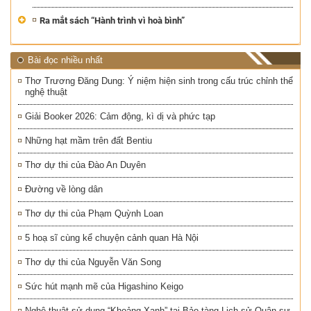
Ra mắt sách “Hành trình vì hoà bình”
Bài đọc nhiều nhất
Thơ Trương Đăng Dung: Ý niệm hiện sinh trong cấu trúc chỉnh thể
nghệ thuật
Giải Booker 2026: Cảm động, kì dị và phức tạp
Những hạt mầm trên đất Bentiu
Thơ dự thi của Đào An Duyên
Đường về lòng dân
Thơ dự thi của Phạm Quỳnh Loan
5 hoạ sĩ cùng kể chuyện cảnh quan Hà Nội
Thơ dự thi của Nguyễn Văn Song
Sức hút mạnh mẽ của Higashino Keigo
Nghệ thuật sử dụng “Khoảng Xanh” tại Bảo tàng Lịch sử Quân sự