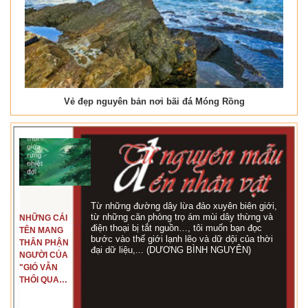
Vẻ đẹp nguyên bản nơi bãi đá Móng Rồng
Từ những đường dây lừa đảo xuyên biên giới,
từ những căn phòng trọ ám mùi dây thừng và
NHỮNG CÁI
điện thoại bị tắt nguồn…, tôi muốn bạn đọc
TÊN MANG
bước vào thế giới lạnh lẽo và dữ dội của thời
THÂN PHẬN
đại dữ liệu,... (DƯƠNG BÌNH NGUYÊN)
NGƯỜI CỦA
"GIÓ VẪN
THỔI QUA
RỪNG
NHIỆT ĐỚI"