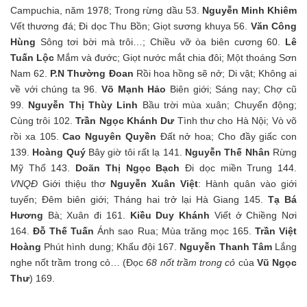
Campuchia, năm 1978; Trong rừng dầu 53.
Nguyễn Minh Khiêm
Vết thương đá; Đi dọc Thu Bồn; Giọt sương khuya 56.
Văn Công
Hùng
Sông tơi bời mà trôi…; Chiều vỡ òa biên cương 60.
Lê
Tuấn Lộc
Mắm và đước; Giọt nước mắt chia đôi; Một thoáng Sơn
Nam 62.
P.N Thường Đoan
Rồi hoa hồng sẽ nở; Di vật; Không ai
về với chúng ta 96.
Võ Mạnh Hảo
Biên giới; Sáng nay; Chợ cũ
99.
Nguyễn Thị Thùy Linh
Bầu trời mùa xuân; Chuyển động;
Cùng trôi 102.
Trần Ngọc Khánh Dư
Tình thư cho Hà Nội; Vò võ
rồi xa 105.
Cao Nguyên Quyền
Đất nở hoa; Cho đầy giấc con
139.
Hoàng Quý
Bây giờ tôi rất lạ 141.
Nguyễn Thế Nhân
Rừng
Mỹ Thổ 143.
Doãn Thị Ngọc Bạch
Đi dọc miền Trung 144.
VNQĐ
Giới thiệu thơ
Nguyễn Xuân Việt
: Hành quân vào giới
tuyến; Đêm biên giới; Tháng hai trở lại Hà Giang 145.
Tạ Bá
Hương
Bà; Xuân đi 161.
Kiều Duy Khánh
Viết ở Chiềng Nơi
164.
Đỗ Thế Tuấn
Ánh sao Rua; Mùa trăng mọc 165.
Trần Việt
Hoàng
Phút hình dung; Khẩu đội 167.
Nguyễn Thanh Tâm
Lắng
nghe nốt trầm trong cỏ… (Đọc
68 nốt trầm trong cỏ
của
Vũ Ngọc
Thư
) 169.