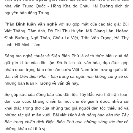
nhà văn Trung Quốc - Hồng Kha do Châu Hải Đường dịch từ
nguyên bản tiếng Trung.
Phần
Bình luận văn nghệ
với sự góp mặt của các tác giả: Bùi
Việt Thắng, Tâm Anh, Đỗ Thị Thu Huyền, Mã Giang Lân, Hoàng
Đình Bường, Ngô Thảo, Châu La Việt, Trần Văn Trọng, Hà Thy
Linh, Hồ Minh Tâm.
Sáng tạo nghệ thuật về Điện Biên Phủ là cách thức hiệu quả để
giữ gìn kí ức của dân tộc. Đó là lịch sử, văn hóa, đạo đức, góp
phần quan trọng làm nên căn cước Việt Nam trên trường quốc tế.
Bài viết
Điện Biên Phủ - bản tráng ca ngân mãi không cùng
sẽ có
những bàn luận kĩ lưỡng về vấn đề này.
Sự góp sức của đồng bào các dân tộc Tây Bắc vào thế trận toàn
dân của cuộc kháng chiến là một chủ đề giành được nhiều sự
khai thác trong thơ của những tác giả người dân tộc thiểu số và
những tác giả miền xuôi. Bài viết
Hình ảnh đồng bào dân tộc Tây
Bắc trong chiến dịch Điện Biên Phủ qua những sáng tác thơ
có
những khảo sát thú vị.