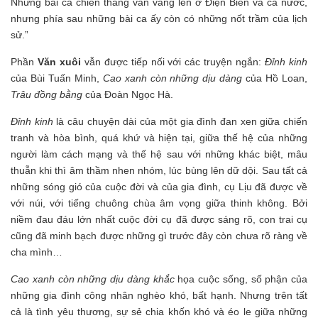
Những bài ca chiến thắng vẫn vang lên ở Điện Biên và cả nước,
nhưng phía sau những bài ca ấy còn có những nốt trầm của lịch
sử.”
Phần
Văn xuôi
vẫn được tiếp nối với các truyện ngắn:
Đỉnh kinh
của Bùi Tuấn Minh,
Cao xanh còn những dịu dàng
của Hồ Loan,
Trâu đồng bằng
của Đoàn Ngọc Hà.
Đỉnh kinh
là câu chuyện dài của một gia đình đan xen giữa chiến
tranh và hòa bình, quá khứ và hiện tại, giữa thế hệ của những
người làm cách mạng và thế hệ sau với những khác biệt, mâu
thuẫn khi thì âm thầm nhen nhóm, lúc bùng lên dữ dội. Sau tất cả
những sóng gió của cuộc đời và của gia đình, cụ Lịu đã được về
với núi, với tiếng chuông chùa âm vọng giữa thinh không. Bởi
niềm đau đáu lớn nhất cuộc đời cụ đã được sáng rõ, con trai cụ
cũng đã minh bạch được những gì trước đây còn chưa rõ ràng về
cha mình…
Cao xanh còn những dịu dàng khắc
họa cuộc sống, số phận của
những gia đình công nhân nghèo khó, bất hạnh. Nhưng trên tất
cả là tình yêu thương, sự sẻ chia khốn khó và éo le giữa những