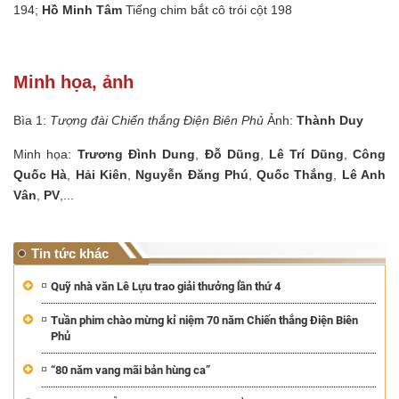
194;
Hồ Minh Tâm
Tiếng chim bắt cô trói cột 198
Minh họa, ảnh
Bìa 1:
Tượng đài Chiến thắng Điện Biên Phủ
Ảnh:
Thành Duy
Minh họa:
Trương Đình Dung
,
Đỗ Dũng
,
Lê Trí Dũng
,
Công
Quốc Hà
,
Hải Kiên
,
Nguyễn Đăng Phú
,
Quốc Thắng
,
Lê Anh
Vân
,
PV
,...
Tin tức khác
Quỹ nhà văn Lê Lựu trao giải thưởng lần thứ 4
Tuần phim chào mừng kỉ niệm 70 năm Chiến thắng Điện Biên
Phủ
“80 năm vang mãi bản hùng ca”