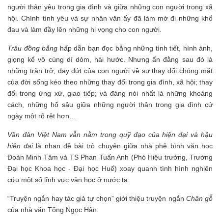
người thân yêu trong gia đình và giữa những con người trong xã
hội. Chính tình yêu và sự nhân văn ấy đã làm mờ đi những khổ
đau và làm đầy lên những hi vọng cho con người.
Trâu đồng bằng
hấp dẫn bạn đọc bằng những tình tiết, hình ảnh,
giọng kể vô cùng dí dỏm, hài hước. Nhưng ẩn đằng sau đó là
những trăn trở, day dứt của con người về sự thay đổi chóng mặt
của đời sống kéo theo những thay đổi trong gia đình, xã hội; thay
đổi trong ứng xử, giao tiếp; và đáng nói nhất là những khoảng
cách, những hố sâu giữa những người thân trong gia đình cứ
ngày một rõ rệt hơn…
Văn đàn Việt Nam vẫn nằm trong quỹ đạo của hiện đại và hậu
hiện đại
là nhan đề bài trò chuyện giữa nhà phê bình văn học
Đoàn Minh Tâm và TS Phan Tuấn Anh (Phó Hiệu trưởng, Trường
Đại học Khoa học - Đại học Huế) xoay quanh tình hình nghiên
cứu một số lĩnh vực văn học ở nước ta.
“Truyện ngắn hay tác giả tự chọn” giới thiệu truyện ngắn
Chân gỗ
của nhà văn Tống Ngọc Hân.