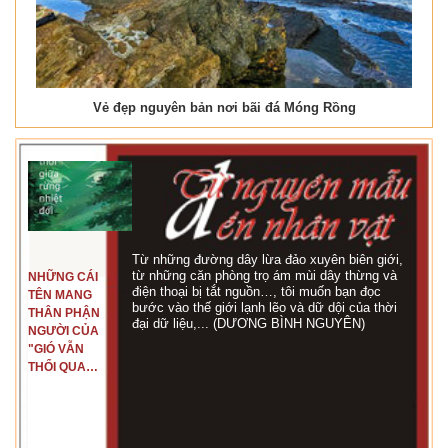
Vẻ đẹp nguyên bản nơi bãi đá Móng Rồng
Từ những đường dây lừa đảo xuyên biên giới,
từ những căn phòng trọ ám mùi dây thừng và
NHỮNG CÁI
điện thoại bị tắt nguồn…, tôi muốn bạn đọc
TÊN MANG
bước vào thế giới lạnh lẽo và dữ dội của thời
THÂN PHẬN
đại dữ liệu,... (DƯƠNG BÌNH NGUYÊN)
NGƯỜI CỦA
"GIÓ VẪN
THỔI QUA
RỪNG
NHIỆT ĐỚI"