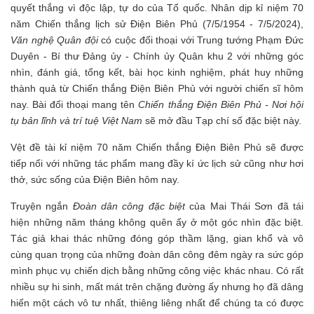
quyết thắng vì độc lập, tự do của Tổ quốc. Nhân dịp kỉ niệm 70
năm Chiến thắng lịch sử Điện Biên Phủ (7/5/1954 - 7/5/2024),
Văn nghệ Quân đội
có cuộc đối thoại với Trung tướng Phạm Đức
Duyên - Bí thư Đảng ủy - Chính ủy Quân khu 2 với những góc
nhìn, đánh giá, tổng kết, bài học kinh nghiệm, phát huy những
thành quả từ Chiến thắng Điện Biên Phủ với người chiến sĩ hôm
nay.
Bài đối thoại mang tên
Chiến thắng Điện Biên Phủ - Nơi hội
tụ bản lĩnh và trí tuệ Việt Nam
sẽ mở đầu Tạp chí số đặc biệt này.
Vệt đề tài kỉ niệm 70 năm Chiến thắng Điện Biên Phủ sẽ được
tiếp nối với những tác phẩm mang đầy kí ức lịch sử cũng như hơi
thở, sức sống của Điện Biên hôm nay.
Truyện ngắn
Đoàn dân công đặc biệt
của Mai Thái Sơn đã tái
hiện những năm tháng không quên ấy ở một góc nhìn đặc biệt.
Tác giả khai thác những đóng góp thầm lặng, gian khổ và vô
cùng quan trọng của những đoàn dân công đêm ngày ra sức góp
mình phục vụ chiến dịch bằng những công việc khác nhau. Có rất
nhiều sự hi sinh, mất mát trên chặng đường ấy nhưng họ đã dâng
hiến một cách vô tư nhất, thiêng liêng nhất để chúng ta có được