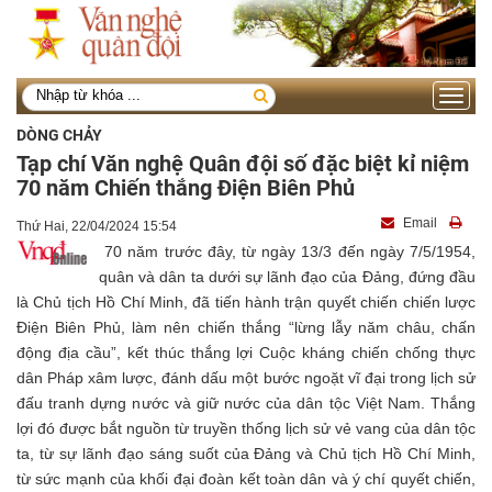
Toggle
navigati
DÒNG CHẢY
Tạp chí Văn nghệ Quân đội số đặc biệt kỉ niệm
70 năm Chiến thắng Điện Biên Phủ
Email
Thứ Hai, 22/04/2024 15:54
70 năm trước đây, từ ngày 13/3 đến ngày 7/5/1954,
quân và dân ta dưới sự lãnh đạo của Đảng, đứng đầu
là Chủ tịch Hồ Chí Minh, đã tiến hành trận quyết chiến chiến lược
Điện Biên Phủ, làm nên chiến thắng “lừng lẫy năm châu, chấn
động địa cầu”, kết thúc thắng lợi Cuộc kháng chiến chống thực
dân Pháp xâm lược, đánh dấu một bước ngoặt vĩ đại trong lịch sử
đấu tranh dựng nước và giữ nước của dân tộc Việt Nam. Thắng
lợi đó được bắt nguồn từ truyền thống lịch sử vẻ vang của dân tộc
ta, từ sự lãnh đạo sáng suốt của Đảng và Chủ tịch Hồ Chí Minh,
từ sức mạnh của khối đại đoàn kết toàn dân và ý chí quyết chiến,