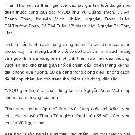
Phần
Thơ
với sự tham gia của các tác giả tên tuổi đã gắn bó
quen thuộc cùng bạn đọc
VNQĐ
như Vũ Quang Trạch, Du An,
Thanh Thảo, Nguyễn Minh Khiêm, Nguyễn Trọng Luân,
P.N.Thường Đoan, Đỗ Thế Tuấn, Võ Mạnh Hảo, Nguyễn Thị Thùy
Linh…
Đề tài chiến tranh cách mạng và người lính là chủ điểm của phần
thơ số này. Từ những bài thơ viết về đề tài chiến tranh cách mạng
và người lính đã vang lên một tinh thần vượt lên đau thương,
vượt lên mọi khó khăn gian khổ để chiến đấu, chiến thắng kẻ thù,
giải phóng quê hương. Sự đa dạng trong giọng điệu, phong cách,
đề tài góp phần làm cho trang thơ thêm sinh động, đặc sắc.
“VNQĐ giới thiệu” là chân dung tác giả Nguyễn Xuân Việt cùng
chùm thơ ấn tượng của anh.
“Thơ trong những tập thơ” là bài viết
Lắng nghe nốt trầm trong
cỏ
… của Nguyễn Thanh Tâm giới thiệu thi tập
68 nốt trầm trong
cỏ
của Vũ Ngọc Thư.
Văn học nước ngoài giới
thiệu tác phẩm
Con cừu Merino
của