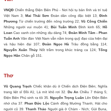
VNQĐ
Chiến thắng Điện Biên Phủ - Nơi hội tụ bản lĩnh và trí tuệ
Việt Nam 3;
Mai Thái Sơn
Đoàn dân công đặc biệt 13;
Đinh
Phương
Từ chiến trường đến nông trường 22;
Vũ Công Chiến
Những người vui muộn 41;
Bùi Tuấn Minh
Đỉnh kinh 65;
Hồ
Loan
Cao xanh còn những dịu dàng 74;
Đoàn Minh Tâm - Phan
Tuấn Anh
Văn đàn Việt Nam vẫn nằm trong quỹ đạo của hiện đại
và hậu hiện đại 107;
Đoàn Ngọc Hà
Trâu đồng bằng 114;
Nguyễn Xuân Thủy
Nốt trầm trong khúc tráng ca 124;
Tống
Ngọc Hân
Chân gỗ 151.
Thơ
Vũ Quang Trạch
Chiếc khăn dù ở Chiến dịch Điện Biên; Nghĩa
trang liệt sĩ Đồi A1; Lá mít khô rơi 32.
Du An
Chiều 7 tháng 5;
Điện Biên Phủ sinh ra tôi 35.
Nguyễn Trọng Luân
Lên Điện Biên
nhớ cha 37.
Phan Đức Lộc
Cánh đồng Mường Thanh; Hát cho
người cũ 39.
Thanh Thảo
Người già ở Chàm - Ních; Gửi Buna,