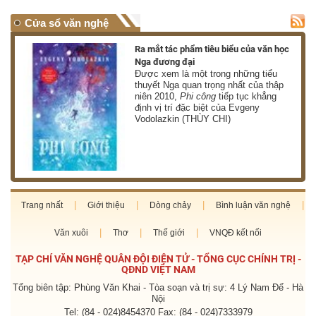
Cửa sổ văn nghệ
nh
Ra mắt tác phẩm tiêu biểu của văn học
Nga đương đại
g
Được xem là một trong những tiểu
thuyết Nga quan trọng nhất của thập
niên 2010,
Phi công
tiếp tục khẳng
định vị trí đặc biệt của Evgeny
Vodolazkin (THÙY CHI)
Trang nhất
Giới thiệu
Dòng chảy
Bình luận văn nghệ
Văn xuôi
Thơ
Thế giới
VNQĐ kết nối
TẠP CHÍ VĂN NGHỆ QUÂN ĐỘI ĐIỆN TỬ - TỔNG CỤC CHÍNH TRỊ -
QĐND VIỆT NAM
Tổng biên tập: Phùng Văn Khai - Tòa soạn và trị sự: 4 Lý Nam Đế - Hà
Nội
Tel: (84 - 024)8454370 Fax: (84 - 024)7333979