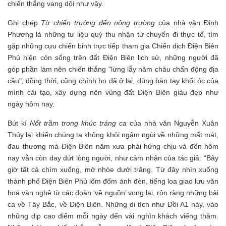
chiến thắng vang dội như vậy.
Ghi chép
Từ chiến trường đến nông trường
của nhà văn Đinh
Phương là những tư liệu quý thu nhận từ chuyến đi thực tế, tìm
gặp những cựu chiến binh trực tiếp tham gia Chiến dịch Điện Biên
Phủ hiện còn sống trên đất Điện Biên lịch sử, những người đã
góp phần làm nên chiến thắng "lừng lẫy năm châu chấn động địa
cầu", đồng thời, cũng chính họ đã ở lại, dùng bàn tay khối óc của
mình cải tạo, xây dựng nên vùng đất Điện Biên giàu đẹp như
ngày hôm nay.
Bút kí
Nốt trầm trong khúc tráng ca
của nhà văn Nguyễn Xuân
Thủy lại khiến chúng ta không khỏi ngậm ngùi về những mất mát,
đau thương mà Điện Biên năm xưa phải hứng chịu và đến hôm
nay vẫn còn day dứt lòng người, như cảm nhận của tác giả: “Bây
giờ tất cả chìm xuống, mờ nhòe dưới trăng. Từ đây nhìn xuống
thành phố Điện Biên Phủ lốm đốm ánh đèn, tiếng loa giao lưu văn
hoá văn nghệ từ các đoàn ‘về nguồn’ vọng lại, rộn ràng những bài
ca về Tây Bắc, về Điện Biên. Những di tích như Đồi A1 này, vào
những dịp cao điểm mỗi ngày đến vài nghìn khách viếng thăm.