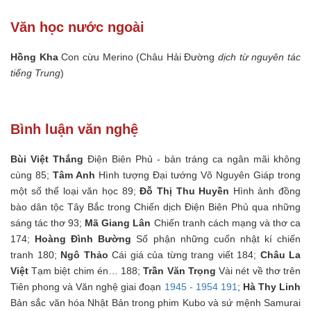
Văn học nước ngoài
Hồng Kha
Con cừu Merino (Châu Hải Đường
dịch từ nguyên tác
tiếng Trung
)
Bình luận văn nghệ
Bùi Việt Thắng
Điện Biên Phủ - bản tráng ca ngân mãi không
cùng 85;
Tâm Anh
Hình tượng Đại tướng Võ Nguyên Giáp trong
một số thể loại văn học 89;
Đỗ Thị Thu Huyền
Hình ảnh đồng
bào dân tộc Tây Bắc trong Chiến dịch Điện Biên Phủ qua những
sáng tác thơ 93;
Mã Giang Lân
Chiến tranh cách mạng và thơ ca
174;
Hoàng Đình Bường
Số phận những cuốn nhật kí chiến
tranh 180;
Ngô Thảo
Cái giá của từng trang viết 184;
Châu La
Việt
Tạm biệt chim én… 188;
Trần Văn Trọng
Vài nét về thơ trên
Tiên phong và Văn nghệ giai đoạn
1945 - 1954 191
;
Hà Thy Linh
Bản sắc văn hóa Nhật Bản trong phim Kubo và sứ mệnh Samurai