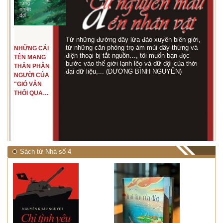
Từ những đường dây lừa đảo xuyên biên giới,
từ những căn phòng trọ ám mùi dây thừng và
NHỮNG CÁI
điện thoại bị tắt nguồn…, tôi muốn bạn đọc
TÊN MANG
bước vào thế giới lạnh lẽo và dữ dội của thời
THÂN PHẬN
đại dữ liệu,... (DƯƠNG BÌNH NGUYÊN)
NGƯỜI CỦA
"GIÓ VẪN
THỔI QUA
RỪNG
NHIỆT ĐỚI"
Sách từ Nhà số 4