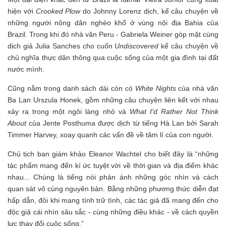
hiện với
Crooked Plow
do Johnny Lorenz dịch, kể câu chuyện về
những người nông dân nghèo khổ ở vùng nội địa Bahia của
Brazil. Trong khi đó nhà văn Peru - Gabriela Weiner góp mặt cùng
dịch giả Julia Sanches cho cuốn
Undiscovered
kể câu chuyện về
chủ nghĩa thực dân thông qua cuộc sống của một gia đình tại đất
nước mình.
Cũng nằm trong danh sách dài còn có
White Nights
của nhà văn
Ba Lan Urszula Honek, gồm những câu chuyện liên kết với nhau
xảy ra trong một ngôi làng nhỏ và
What I'd Rather Not Think
About
của Jente Posthuma được dịch từ tiếng Hà Lan bởi Sarah
Timmer Harvey, xoay quanh các vấn đề về tâm lí của con người.
Chủ tịch ban giám khảo Eleanor Wachtel cho biết đây là “những
tác phẩm mang đến kí ức tuyệt vời về thời gian và địa điểm khác
nhau... Chúng là tiếng nói phản ánh những góc nhìn và cách
quan sát vô cùng nguyên bản. Bằng những phương thức diễn đạt
hấp dẫn, đôi khi mang tính trữ tình, các tác giả đã mang đến cho
độc giả cái nhìn sâu sắc - cùng những điều khác - về cách quyền
lực thay đổi cuộc sống.”