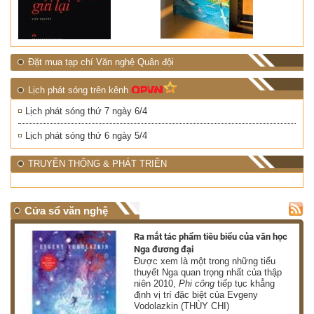
Đặt mua tạp chí Văn nghệ Quân đội
Lịch phát sóng trên kênh
Lịch phát sóng thứ 7 ngày 6/4
Lịch phát sóng thứ 6 ngày 5/4
TRUYỀN THÔNG & PHÁT TRIỂN
Cửa sổ văn nghệ
nh
Ra mắt tác phẩm tiêu biểu của văn học
Nga đương đại
g
Được xem là một trong những tiểu
thuyết Nga quan trọng nhất của thập
niên 2010,
Phi công
tiếp tục khẳng
định vị trí đặc biệt của Evgeny
Vodolazkin (THÙY CHI)