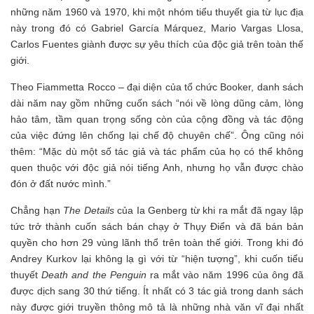
những năm 1960 và 1970, khi một nhóm tiểu thuyết gia từ lục địa
này trong đó có Gabriel García Márquez, Mario Vargas Llosa,
Carlos Fuentes giành được sự yêu thích của độc giả trên toàn thế
giới.
Theo Fiammetta Rocco – đại diện của tổ chức Booker, danh sách
dài năm nay gồm những cuốn sách “nói về lòng dũng cảm, lòng
hảo tâm, tầm quan trọng sống còn của cộng đồng và tác động
của việc đứng lên chống lại chế độ chuyên chế”. Ông cũng nói
thêm: “Mặc dù một số tác giả và tác phẩm của họ có thể không
quen thuộc với độc giả nói tiếng Anh, nhưng họ vẫn được chào
đón ở đất nước mình.”
Chẳng hạn
The Details
của Ia Genberg từ khi ra mắt đã ngay lập
tức trở thành cuốn sách bán chạy ở Thụy Điển và đã bán bản
quyền cho hơn 29 vùng lãnh thổ trên toàn thế giới. Trong khi đó
Andrey Kurkov lại không lạ gì với từ “hiện tượng”, khi cuốn tiểu
thuyết
Death and the Penguin
ra mắt vào năm 1996 của ông đã
được dịch sang 30 thứ tiếng. Ít nhất có 3 tác giả trong danh sách
này được giới truyền thông mô tả là những nhà văn vĩ đại nhất