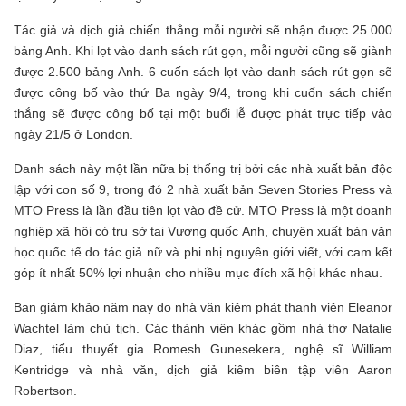
Tác giả và dịch giả chiến thắng mỗi người sẽ nhận được 25.000
bảng Anh. Khi lọt vào danh sách rút gọn, mỗi người cũng sẽ giành
được 2.500 bảng Anh. 6 cuốn sách lọt vào danh sách rút gọn sẽ
được công bố vào thứ Ba ngày 9/4, trong khi cuốn sách chiến
thắng sẽ được công bố tại một buổi lễ được phát trực tiếp vào
ngày 21/5 ở London.
Danh sách này một lần nữa bị thống trị bởi các nhà xuất bản độc
lập với con số 9, trong đó 2 nhà xuất bản Seven Stories Press và
MTO Press là lần đầu tiên lọt vào đề cử. MTO Press là một doanh
nghiệp xã hội có trụ sở tại Vương quốc Anh, chuyên xuất bản văn
học quốc tế do tác giả nữ và phi nhị nguyên giới viết, với cam kết
góp ít nhất 50% lợi nhuận cho nhiều mục đích xã hội khác nhau.
Ban giám khảo năm nay do nhà văn kiêm phát thanh viên Eleanor
Wachtel làm chủ tịch. Các thành viên khác gồm nhà thơ Natalie
Diaz, tiểu thuyết gia Romesh Gunesekera, nghệ sĩ William
Kentridge và nhà văn, dịch giả kiêm biên tập viên Aaron
Robertson.