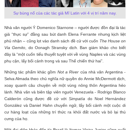
Sự bùng nổ của các tác giả Mĩ Latin với 4 vị trí năm nay.
Nhà văn người Ý Domenico Starnone – người được đồn đại là tác
giả “thực sự” đằng sau bút danh Elena Ferrante nhưng kịch liệt
phủ nhận – cũng lọt vào danh sách đề cử với cuốn
The House on
Via Gemito
, do Oonagh Stransky dịch. Ban giám khảo cho biết
đây là “một cuốn tiểu thuyết tuyệt vời về vùng Naples và các vùng
phụ cận, lấy bối cảnh trong và sau Thế chiến thứ hai”.
Những tác phẩm khác gồm
Not a River
của nhà văn Argentina -
Selva Almada theo chủ nghĩa nữ quyền do Annie McDermott dịch,
xoay quanh câu chuyện về một vùng nông thôn Argentina hẻo
lánh. Nhà văn và biên tập viên người Venezuela - Rodrigo Blanco
Calderón cũng được đề cử với
Simpatía
do Noel Hernández
González và Daniel Hahn chuyển ngữ, lấy bối cảnh một cuộc di
cư hàng loạt của những trí thức ra khỏi đất nước và bỏ lại thú
cưng của họ.
Một đại diện khác đến từ Brazil là Itamar Vieira Junior cũng xuất