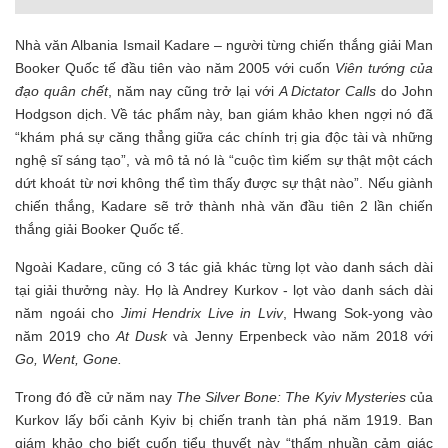
Nhà văn Albania Ismail Kadare – người từng chiến thắng giải Man
Booker Quốc tế đầu tiên vào năm 2005 với cuốn
Viên tướng của
đạo quân chết
, năm nay cũng trở lại với
A Dictator Calls
do John
Hodgson dịch. Về tác phẩm này, ban giám khảo khen ngợi nó đã
“khám phá sự căng thẳng giữa các chính trị gia độc tài và những
nghệ sĩ sáng tạo”, và mô tả nó là “cuộc tìm kiếm sự thật một cách
dứt khoát từ nơi không thể tìm thấy được sự thật nào”. Nếu giành
chiến thắng, Kadare sẽ trở thành nhà văn đầu tiên 2 lần chiến
thắng giải Booker Quốc tế.
Ngoài Kadare, cũng có 3 tác giả khác từng lọt vào danh sách dài
tại giải thưởng này. Họ là Andrey Kurkov - lọt vào danh sách dài
năm ngoái cho
Jimi Hendrix Live in Lviv
, Hwang Sok-yong vào
năm 2019 cho
At Dusk
và Jenny Erpenbeck vào năm 2018 với
Go, Went, Gone.
Trong đó đề cử năm nay
The Silver Bone: The Kyiv Mysteries
của
Kurkov lấy bối cảnh Kyiv bị chiến tranh tàn phá năm 1919. Ban
giám khảo cho biết cuốn tiểu thuyết này “thấm nhuần cảm giác