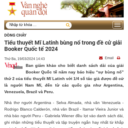
Toggle
navigati
DÒNG CHẢY
Tiểu thuyết Mĩ Latinh bùng nổ trong đề cử giải
Booker Quốc tế 2024
Email
Thứ Ba, 19/03/2024 14:43
Ban giám khảo cho biết danh sách dài của giải
Booker Quốc tế năm nay báo hiệu “sự bùng nổ”
thứ 2 của tiểu thuyết Mĩ Latinh với 1/4 số tác giả được đề cử
là người Nam Mĩ, đến từ các quốc gia như Argentina,
Venezuela, Brazil và Peru.
Nhà thơ người Argentina - Selva Almada, nhà văn Venezuela -
Rodrigo Blanco Calderón, nhà văn Brazil - Itamar Vieira Junior và
nhà báo người Peru - Gabriela Wiener đều lọt vào danh sách dài,
ghi nhận những tiểu thuyết và tập truyện ngắn hay nhất từ khắp