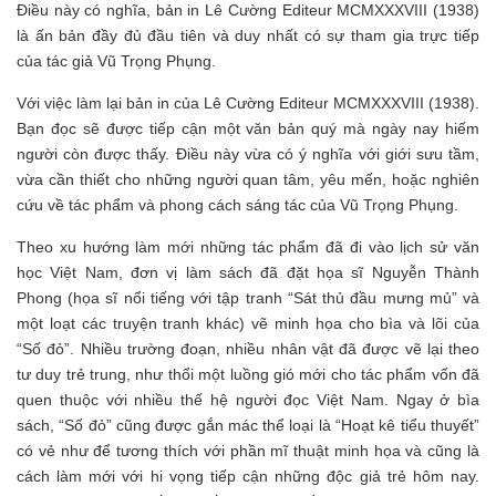
Điều này có nghĩa, bản in Lê Cường Editeur MCMXXXVIII (1938)
là ấn bản đầy đủ đầu tiên và duy nhất có sự tham gia trực tiếp
của tác giả Vũ Trọng Phụng.
Với việc làm lại bản in của Lê Cường Editeur MCMXXXVIII (1938).
Bạn đọc sẽ được tiếp cận một văn bản quý mà ngày nay hiếm
người còn được thấy. Điều này vừa có ý nghĩa với giới sưu tầm,
vừa cần thiết cho những người quan tâm, yêu mến, hoặc nghiên
cứu về tác phẩm và phong cách sáng tác của Vũ Trọng Phụng.
Theo xu hướng làm mới những tác phẩm đã đi vào lịch sử văn
học Việt Nam, đơn vị làm sách đã đặt họa sĩ Nguyễn Thành
Phong (họa sĩ nổi tiếng với tập tranh “Sát thủ đầu mưng mủ” và
một loạt các truyện tranh khác) vẽ minh họa cho bìa và lõi của
“Số đỏ”. Nhiều trường đoạn, nhiều nhân vật đã được vẽ lại theo
tư duy trẻ trung, như thổi một luồng gió mới cho tác phẩm vốn đã
quen thuộc với nhiều thế hệ người đọc Việt Nam. Ngay ở bìa
sách, “Số đỏ” cũng được gắn mác thể loại là “Hoạt kê tiểu thuyết”
có vẻ như để tương thích với phần mĩ thuật minh họa và cũng là
cách làm mới với hi vọng tiếp cận những độc giả trẻ hôm nay.