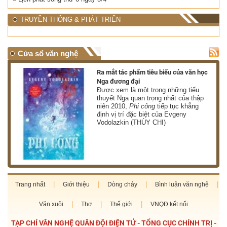
TRUYỀN THÔNG & PHÁT TRIỂN
Cửa sổ văn nghệ
nh
Ra mắt tác phẩm tiêu biểu của văn học
Nga đương đại
g
Được xem là một trong những tiểu
thuyết Nga quan trọng nhất của thập
niên 2010,
Phi công
tiếp tục khẳng
định vị trí đặc biệt của Evgeny
Vodolazkin (THÙY CHI)
Trang nhất
Giới thiệu
Dòng chảy
Bình luận văn nghệ
Văn xuôi
Thơ
Thế giới
VNQĐ kết nối
TẠP CHÍ VĂN NGHỆ QUÂN ĐỘI ĐIỆN TỬ - TỔNG CỤC CHÍNH TRỊ -