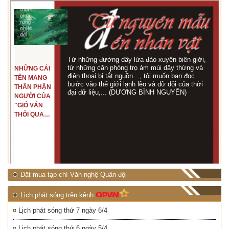
Từ những đường dây lừa đảo xuyên biên giới,
từ những căn phòng trọ ám mùi dây thừng và
NHỮNG CÁI
điện thoại bị tắt nguồn…, tôi muốn bạn đọc
TÊN MANG
bước vào thế giới lạnh lẽo và dữ dội của thời
THÂN PHẬN
đại dữ liệu,... (DƯƠNG BÌNH NGUYÊN)
NGƯỜI CỦA
"GIÓ VẪN
THỔI QUA
RỪNG
NHIỆT ĐỚI"
Đặt mua tạp chí Văn nghệ Quân đội
Lịch phát sóng trên kênh
Lịch phát sóng thứ 7 ngày 6/4
Lịch phát sóng thứ 6 ngày 5/4