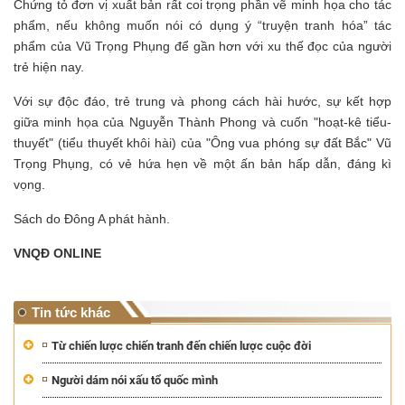
Chứng tỏ đơn vị xuất bản rất coi trọng phần vẽ minh họa cho tác
phẩm, nếu không muốn nói có dụng ý “truyện tranh hóa” tác
phẩm của Vũ Trọng Phụng để gần hơn với xu thế đọc của người
trẻ hiện nay.
Với sự độc đáo, trẻ trung và phong cách hài hước, sự kết hợp
giữa minh họa của Nguyễn Thành Phong và cuốn "hoạt-kê tiểu-
thuyết" (tiểu thuyết khôi hài) của "Ông vua phóng sự đất Bắc" Vũ
Trọng Phụng, có vẻ hứa hẹn về một ấn bản hấp dẫn, đáng kì
vọng.
Sách do Đông A phát hành.
VNQĐ ONLINE
Tin tức khác
Từ chiến lược chiến tranh đến chiến lược cuộc đời
Người dám nói xấu tổ quốc mình