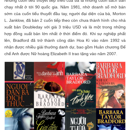
Những cuốn tiểu thuyết tiếp theo của bà là những cuốn sách bán
chạy nhất ở tới 90 quốc gia. Năm 1981, nhờ doanh số mở bán
sớm của cuốn tiểu thuyết đầu tay, người đại diện của bà, Morton
L. Janklow, đã bán 2 cuốn tiếp theo còn chưa thành hình cho nhà
xuất bản Doubleday với giá 3 triệu USD và là một trong những
hợp đồng xuất bản lớn nhất ở thời điểm đó. Khi sự nghiệp phất
lên, Bradford đã trở thành công dân Hoa Kì vào năm 1992 và
nhận được nhiều giải thưởng danh dự, bao gồm Huân chương Đế
chế Anh được Nữ hoàng Elizabeth II trao tặng vào năm 2007.