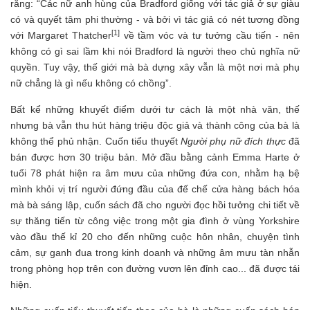
rằng: “Các nữ anh hùng của Bradford giống với tác giả ở sự giàu
có và quyết tâm phi thường - và bởi vì tác giả có nét tương đồng
[1]
với Margaret Thatcher
về tầm vóc và tư tưởng cầu tiến - nên
không có gì sai lầm khi nói Bradford là người theo chủ nghĩa nữ
quyền. Tuy vậy, thế giới mà bà dựng xây vẫn là một nơi mà phụ
nữ chẳng là gì nếu không có chồng”.
Bất kể những khuyết điểm dưới tư cách là một nhà văn, thế
nhưng bà vẫn thu hút hàng triệu độc giả và thành công của bà là
không thể phủ nhận. Cuốn tiểu thuyết
Người phụ nữ đích thực
đã
bán được hơn 30 triệu bản. Mở đầu bằng cảnh Emma Harte ở
tuổi 78 phát hiện ra âm mưu của những đứa con, nhằm hạ bệ
mình khỏi vị trí người đứng đầu của đế chế cửa hàng bách hóa
mà bà sáng lập, cuốn sách đã cho người đọc hồi tưởng chi tiết về
sự thăng tiến từ công việc trong một gia đình ở vùng Yorkshire
vào đầu thế kỉ 20 cho đến những cuộc hôn nhân, chuyện tình
cảm, sự ganh đua trong kinh doanh và những âm mưu tàn nhẫn
trong phòng họp trên con đường vươn lên đỉnh cao... đã được tái
hiện.