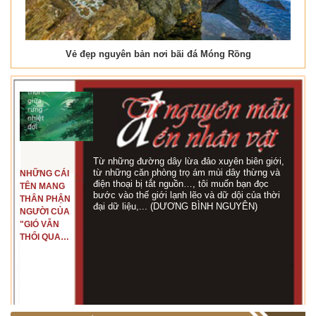
Vẻ đẹp nguyên bản nơi bãi đá Móng Rồng
Từ những đường dây lừa đảo xuyên biên giới,
từ những căn phòng trọ ám mùi dây thừng và
NHỮNG CÁI
điện thoại bị tắt nguồn…, tôi muốn bạn đọc
TÊN MANG
bước vào thế giới lạnh lẽo và dữ dội của thời
THÂN PHẬN
đại dữ liệu,... (DƯƠNG BÌNH NGUYÊN)
NGƯỜI CỦA
"GIÓ VẪN
THỔI QUA
RỪNG
NHIỆT ĐỚI"