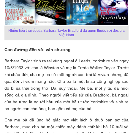
Nhiều tiểu thuyết của Barbara Taylor Bradford đã quen thuộc với độc giả
Việt Nam
Con đường đến với văn chương
Barbara Taylor sinh ra tại vùng ngoại ô Leeds, Yorkshire vào ngày
10/5/1933 với cha là Winston và mẹ là Freda Walker Taylor. Trước
khi chào đời, cha mẹ bà có một người con trai là Vivian nhưng đã
qua đời vì viêm màng não. Cha bà là một kĩ sư công nghiệp sau
đó bị sa thải trong thời Đại suy thoái. Mẹ bà, một y tá, đã nuôi
sống cả gia đình. Theo người viết tiểu sử của Bradford, bà ngoại
của bà từng là người hầu của một hầu tước Yorkshire và sinh ra
ba người con cho ông, bao gồm cả mẹ của bà.
Cha mẹ bà đã ủng hộ giấc mơ viết lách ở thuở ban sơ của
Barbara, mua cho bà một chiếc máy đánh chữ khi bà 10 tuổi và