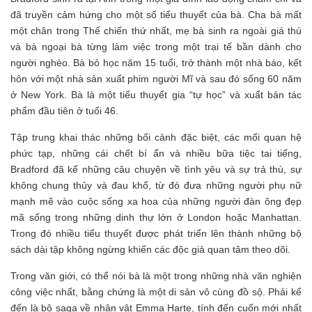
đã truyền cảm hứng cho một số tiểu thuyết của bà. Cha bà mất
một chân trong Thế chiến thứ nhất, mẹ bà sinh ra ngoài giá thú
và bà ngoại bà từng làm việc trong một trại tế bần dành cho
người nghèo. Bà bỏ học năm 15 tuổi, trở thành một nhà báo, kết
hôn với một nhà sản xuất phim người Mĩ và sau đó sống 60 năm
ở New York. Bà là một tiểu thuyết gia “tự học” và xuất bản tác
phẩm đầu tiên ở tuổi 46.
Tập trung khai thác những bối cảnh đặc biệt, các mối quan hệ
phức tạp, những cái chết bí ẩn và nhiều bữa tiệc tai tiếng,
Bradford đã kể những câu chuyện về tình yêu và sự trả thù, sự
không chung thủy và đau khổ, từ đó đưa những người phụ nữ
mạnh mẽ vào cuộc sống xa hoa của những người đàn ông đẹp
mã sống trong những dinh thự lớn ở London hoặc Manhattan.
Trong đó nhiều tiểu thuyết được phát triển lên thành những bộ
sách dài tập không ngừng khiến các độc giả quan tâm theo dõi.
Trong văn giới, có thể nói bà là một trong những nhà văn nghiện
công việc nhất, bằng chứng là một di sản vô cùng đồ sộ. Phải kể
đến là bộ saga về nhân vật Emma Harte, tính đến cuốn mới nhất