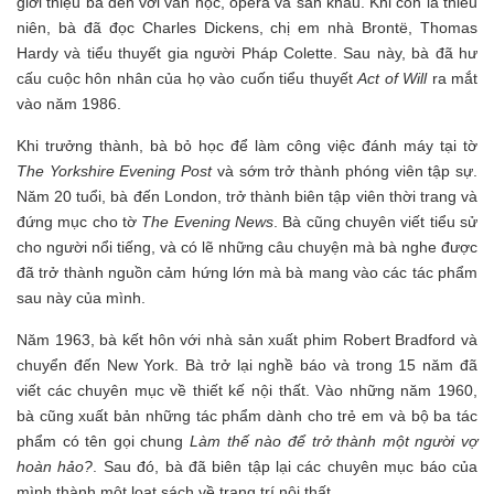
giới thiệu bà đến với văn học, opera và sân khấu. Khi còn là thiếu
niên, bà đã đọc Charles Dickens, chị em nhà Brontë, Thomas
Hardy và tiểu thuyết gia người Pháp Colette. Sau này, bà đã hư
cấu cuộc hôn nhân của họ vào cuốn tiểu thuyết
Act of Will
ra mắt
vào năm 1986.
Khi trưởng thành, bà bỏ học để làm công việc đánh máy tại tờ
The Yorkshire Evening Post
và sớm trở thành phóng viên tập sự.
Năm 20 tuổi, bà đến London, trở thành biên tập viên thời trang và
đứng mục cho tờ
The Evening News
. Bà cũng chuyên viết tiểu sử
cho người nổi tiếng, và có lẽ những câu chuyện mà bà nghe được
đã trở thành nguồn cảm hứng lớn mà bà mang vào các tác phẩm
sau này của mình.
Năm 1963, bà kết hôn với nhà sản xuất phim Robert Bradford và
chuyển đến New York. Bà trở lại nghề báo và trong 15 năm đã
viết các chuyên mục về thiết kế nội thất. Vào những năm 1960,
bà cũng xuất bản những tác phẩm dành cho trẻ em và bộ ba tác
phẩm có tên gọi chung
Làm thế nào để trở thành một người vợ
hoàn hảo
?
. Sau đó, bà đã biên tập lại các chuyên mục báo của
mình thành một loạt sách về trang trí nội thất.