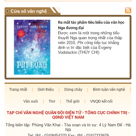
Cửa sổ văn nghệ
nh
Ra mắt tác phẩm tiêu biểu của văn học
Nga đương đại
g
Được xem là một trong những tiểu
thuyết Nga quan trọng nhất của thập
niên 2010,
Phi công
tiếp tục khẳng
định vị trí đặc biệt của Evgeny
Vodolazkin (THÙY CHI)
Trang nhất
Giới thiệu
Dòng chảy
Bình luận văn nghệ
Văn xuôi
Thơ
Thế giới
VNQĐ kết nối
TẠP CHÍ VĂN NGHỆ QUÂN ĐỘI ĐIỆN TỬ - TỔNG CỤC CHÍNH TRỊ -
QĐND VIỆT NAM
Tổng biên tập: Phùng Văn Khai - Tòa soạn và trị sự: 4 Lý Nam Đế - Hà
Nội
Tel: (84 - 024)8454370 Fax: (84 - 024)7333979