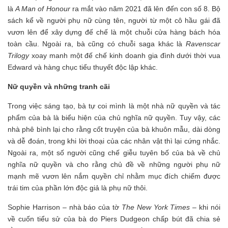
là
A Man of Honour
ra mắt vào năm 2021 đã lên đến con số 8. Bộ
sách kể về người phụ nữ cùng tên, người từ một cô hầu gái đã
vươn lên để xây dựng đế chế là một chuỗi cửa hàng bách hóa
toàn cầu. Ngoài ra, bà cũng có chuỗi saga khác là
Ravenscar
Trilogy
xoay manh một đế chế kinh doanh gia đình dưới thời vua
Edward và hàng chục tiểu thuyết độc lập khác.
Nữ quyền và những tranh cãi
Trong việc sáng tạo, bà tự coi mình là một nhà nữ quyền và tác
phẩm của bà là biểu hiện của chủ nghĩa nữ quyền. Tuy vậy, các
nhà phê bình lại cho rằng cốt truyện của bà khuôn mẫu, dài dòng
và dễ đoán, trong khi lời thoại của các nhân vật thì lại cứng nhắc.
Ngoài ra, một số người cũng chế giễu tuyên bố của bà về chủ
nghĩa nữ quyền và cho rằng chủ đề về những người phụ nữ
mạnh mẽ vươn lên nắm quyền chỉ nhằm mục đích chiếm được
trái tim của phần lớn độc giả là phụ nữ thôi.
Sophie Harrison – nhà báo của tờ
The New York Times
– khi nói
về cuốn tiểu sử của bà do Piers Dudgeon chấp bút đã chia sẻ