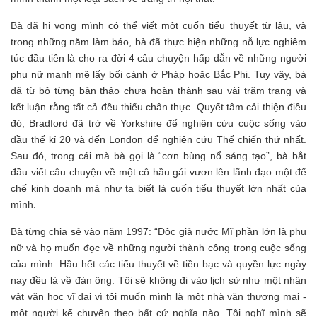
Bà đã hi vọng mình có thể viết một cuốn tiểu thuyết từ lâu, và
trong những năm làm báo, bà đã thực hiện những nỗ lực nghiêm
túc đầu tiên là cho ra đời 4 câu chuyện hấp dẫn về những người
phụ nữ mạnh mẽ lấy bối cảnh ở Pháp hoặc Bắc Phi. Tuy vậy, bà
đã từ bỏ từng bản thảo chưa hoàn thành sau vài trăm trang và
kết luận rằng tất cả đều thiếu chân thực. Quyết tâm cải thiện điều
đó, Bradford đã trở về Yorkshire để nghiên cứu cuộc sống vào
đầu thế kỉ 20 và đến London để nghiên cứu Thế chiến thứ nhất.
Sau đó, trong cái mà bà gọi là “cơn bùng nổ sáng tạo”, bà bắt
đầu viết câu chuyện về một cô hầu gái vươn lên lãnh đạo một đế
chế kinh doanh mà như ta biết là cuốn tiểu thuyết lớn nhất của
mình.
Bà từng chia sẻ vào năm 1997: “Độc giả nước Mĩ phần lớn là phụ
nữ và họ muốn đọc về những người thành công trong cuộc sống
của mình. Hầu hết các tiểu thuyết về tiền bạc và quyền lực ngày
nay đều là về đàn ông. Tôi sẽ không đi vào lịch sử như một nhân
vật văn học vĩ đại vì tôi muốn mình là một nhà văn thương mại -
một người kể chuyện theo bất cứ nghĩa nào. Tôi nghĩ mình sẽ