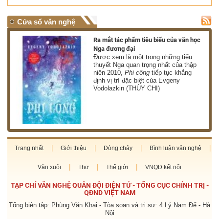
Cửa sổ văn nghệ
nh
Ra mắt tác phẩm tiêu biểu của văn học
Nga đương đại
g
Được xem là một trong những tiểu
thuyết Nga quan trọng nhất của thập
niên 2010,
Phi công
tiếp tục khẳng
định vị trí đặc biệt của Evgeny
Vodolazkin (THÙY CHI)
Trang nhất
Giới thiệu
Dòng chảy
Bình luận văn nghệ
Văn xuôi
Thơ
Thế giới
VNQĐ kết nối
TẠP CHÍ VĂN NGHỆ QUÂN ĐỘI ĐIỆN TỬ - TỔNG CỤC CHÍNH TRỊ -
QĐND VIỆT NAM
Tổng biên tập: Phùng Văn Khai - Tòa soạn và trị sự: 4 Lý Nam Đế - Hà
Nội