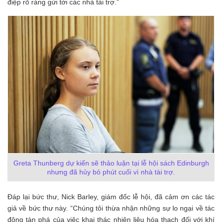
điệp rõ ràng gửi tới các nhà tài trợ.”
Greta Thunberg dự kiến sẽ thảo luận tại lễ hội sách Edinburgh
nhưng đã hủy bỏ phút cuối vì nhà tài trợ.
Đáp lại bức thư, Nick Barley, giám đốc lễ hội, đã cảm ơn các tác
giả về bức thư này. “Chúng tôi thừa nhận những sự lo ngại về tác
động tàn phá của việc khai thác nhiên liệu hóa thạch đối với khí