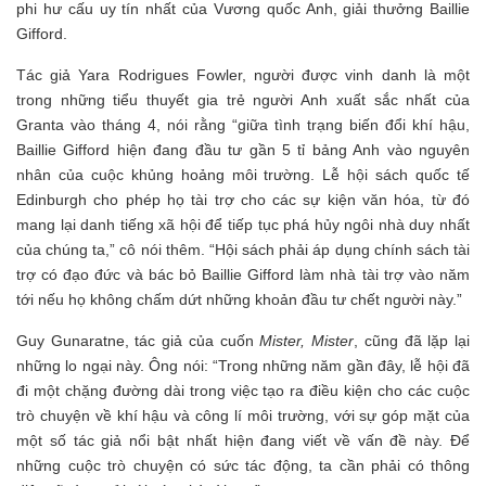
phi hư cấu uy tín nhất của Vương quốc Anh, giải thưởng Baillie
Gifford.
Tác giả Yara Rodrigues Fowler, người được vinh danh là một
trong những tiểu thuyết gia trẻ người Anh xuất sắc nhất của
Granta vào tháng 4, nói rằng “giữa tình trạng biến đổi khí hậu,
Baillie Gifford hiện đang đầu tư gần 5 tỉ bảng Anh vào nguyên
nhân của cuộc khủng hoảng môi trường. Lễ hội sách quốc tế
Edinburgh cho phép họ tài trợ cho các sự kiện văn hóa, từ đó
mang lại danh tiếng xã hội để tiếp tục phá hủy ngôi nhà duy nhất
của chúng ta,” cô nói thêm. “Hội sách phải áp dụng chính sách tài
trợ có đạo đức và bác bỏ Baillie Gifford làm nhà tài trợ vào năm
tới nếu họ không chấm dứt những khoản đầu tư chết người này.”
Guy Gunaratne, tác giả của cuốn
Mister, Mister
, cũng đã lặp lại
những lo ngại này. Ông nói: “Trong những năm gần đây, lễ hội đã
đi một chặng đường dài trong việc tạo ra điều kiện cho các cuộc
trò chuyện về khí hậu và công lí môi trường, với sự góp mặt của
một số tác giả nổi bật nhất hiện đang viết về vấn đề này. Để
những cuộc trò chuyện có sức tác động, ta cần phải có thông