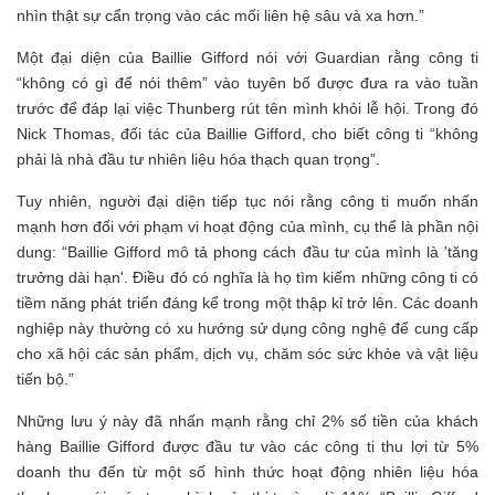
nhìn thật sự cẩn trọng vào các mối liên hệ sâu và xa hơn.”
Một đại diện của Baillie Gifford nói với Guardian rằng công ti
“không có gì để nói thêm” vào tuyên bố được đưa ra vào tuần
trước để đáp lại việc Thunberg rút tên mình khỏi lễ hội. Trong đó
Nick Thomas, đối tác của Baillie Gifford, cho biết công ti “không
phải là nhà đầu tư nhiên liệu hóa thạch quan trọng”.
Tuy nhiên, người đại diện tiếp tục nói rằng công ti muốn nhấn
mạnh hơn đối với phạm vi hoạt động của mình, cụ thể là phần nội
dung: “Baillie Gifford mô tả phong cách đầu tư của mình là 'tăng
trưởng dài hạn'. Điều đó có nghĩa là họ tìm kiếm những công ti có
tiềm năng phát triển đáng kể trong một thập kỉ trở lên. Các doanh
nghiệp này thường có xu hướng sử dụng công nghệ để cung cấp
cho xã hội các sản phẩm, dịch vụ, chăm sóc sức khỏe và vật liệu
tiến bộ.”
Những lưu ý này đã nhấn mạnh rằng chỉ 2% số tiền của khách
hàng Baillie Gifford được đầu tư vào các công ti thu lợi từ 5%
doanh thu đến từ một số hình thức hoạt động nhiên liệu hóa