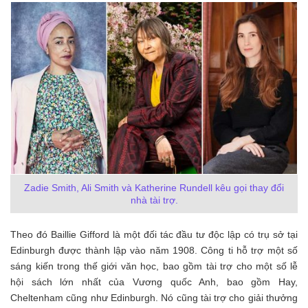
Zadie Smith, Ali Smith và Katherine Rundell kêu gọi thay đổi
nhà tài trợ.
Theo đó Baillie Gifford là một đối tác đầu tư độc lập có trụ sở tại
Edinburgh được thành lập vào năm 1908. Công ti hỗ trợ một số
sáng kiến ​​trong thế giới văn học, bao gồm tài trợ cho một số lễ
hội sách lớn nhất của Vương quốc Anh, bao gồm Hay,
Cheltenham cũng như Edinburgh. Nó cũng tài trợ cho giải thưởng