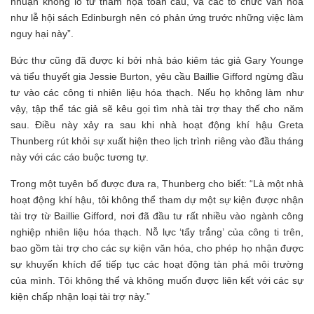
nhuận khổng lồ từ thảm họa toàn cầu, và các tổ chức văn hóa
như lễ hội sách Edinburgh nên có phản ứng trước những việc làm
nguy hại này”.
Bức thư cũng đã được kí bởi nhà báo kiêm tác giả Gary Younge
và tiểu thuyết gia Jessie Burton, yêu cầu Baillie Gifford ngừng đầu
tư vào các công ti nhiên liệu hóa thạch. Nếu họ không làm như
vậy, tập thể tác giả sẽ kêu gọi tìm nhà tài trợ thay thế cho năm
sau. Điều này xảy ra sau khi nhà hoạt động khí hậu Greta
Thunberg rút khỏi sự xuất hiện theo lịch trình riêng vào đầu tháng
này với các cáo buộc tương tự.
Trong một tuyên bố được đưa ra, Thunberg cho biết: “Là một nhà
hoạt động khí hậu, tôi không thể tham dự một sự kiện được nhận
tài trợ từ Baillie Gifford, nơi đã đầu tư rất nhiều vào ngành công
nghiệp nhiên liệu hóa thạch. Nỗ lực ‘tẩy trắng’ của công ti trên,
bao gồm tài trợ cho các sự kiện văn hóa, cho phép họ nhận được
sự khuyến khích để tiếp tục các hoạt động tàn phá môi trường
của mình. Tôi không thể và không muốn được liên kết với các sự
kiện chấp nhận loại tài trợ này.”