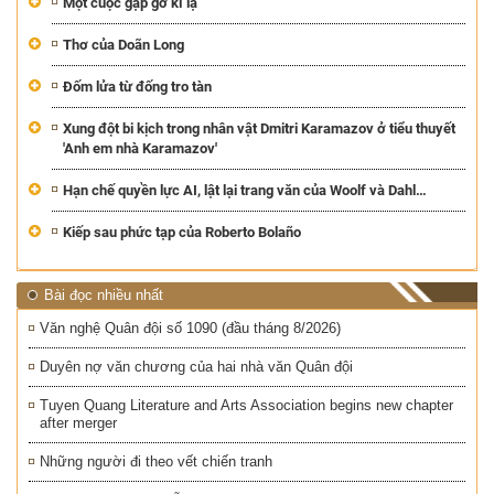
Một cuộc gặp gỡ kì lạ
Thơ của Doãn Long
Đốm lửa từ đống tro tàn
Xung đột bi kịch trong nhân vật Dmitri Karamazov ở tiểu thuyết
'Anh em nhà Karamazov'
Hạn chế quyền lực AI, lật lại trang văn của Woolf và Dahl…
Kiếp sau phức tạp của Roberto Bolaño
Bài đọc nhiều nhất
Văn nghệ Quân đội số 1090 (đầu tháng 8/2026)
Duyên nợ văn chương của hai nhà văn Quân đội
Tuyen Quang Literature and Arts Association begins new chapter
after merger
Những người đi theo vết chiến tranh