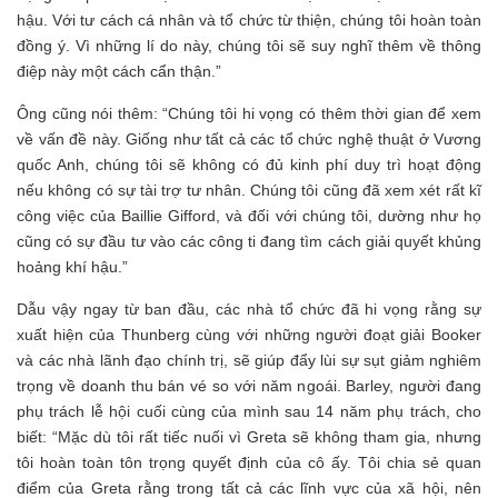
hậu. Với tư cách cá nhân và tổ chức từ thiện, chúng tôi hoàn toàn
đồng ý. Vì những lí do này, chúng tôi sẽ suy nghĩ thêm về thông
điệp này một cách cẩn thận.”
Ông cũng nói thêm: “Chúng tôi hi vọng có thêm thời gian để xem
về vấn đề này. Giống như tất cả các tổ chức nghệ thuật ở Vương
quốc Anh, chúng tôi sẽ không có đủ kinh phí duy trì hoạt động
nếu không có sự tài trợ tư nhân. Chúng tôi cũng đã xem xét rất kĩ
công việc của Baillie Gifford, và đối với chúng tôi, dường như họ
cũng có sự đầu tư vào các công ti đang tìm cách giải quyết khủng
hoảng khí hậu.”
Dẫu vậy ngay từ ban đầu, các nhà tổ chức đã hi vọng rằng sự
xuất hiện của Thunberg cùng với những người đoạt giải Booker
và các nhà lãnh đạo chính trị, sẽ giúp đẩy lùi sự sụt giảm nghiêm
trọng về doanh thu bán vé so với năm ngoái. Barley, người đang
phụ trách lễ hội cuối cùng của mình sau 14 năm phụ trách, cho
biết: “Mặc dù tôi rất tiếc nuối vì Greta sẽ không tham gia, nhưng
tôi hoàn toàn tôn trọng quyết định của cô ấy. Tôi chia sẻ quan
điểm của Greta rằng trong tất cả các lĩnh vực của xã hội, nên