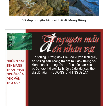
Vẻ đẹp nguyên bản nơi bãi đá Móng Rồng
Từ những đường dây lừa đảo xuyên biên giới,
từ những căn phòng trọ ám mùi dây thừng và
NHỮNG CÁI
điện thoại bị tắt nguồn…, tôi muốn bạn đọc
TÊN MANG
bước vào thế giới lạnh lẽo và dữ dội của thời
THÂN PHẬN
đại dữ liệu,... (DƯƠNG BÌNH NGUYÊN)
NGƯỜI CỦA
"GIÓ VẪN
THỔI QUA
RỪNG
NHIỆT ĐỚI"