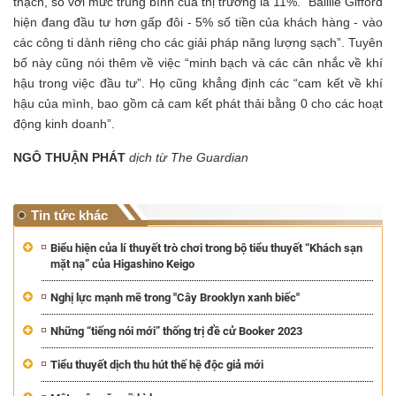
thạch, so với mức trung bình của thị trường là 11%. “Baillie Gifford
hiện đang đầu tư hơn gấp đôi - 5% số tiền của khách hàng - vào
các công ti dành riêng cho các giải pháp năng lượng sạch”. Tuyên
bố này cũng nói thêm về việc “minh bạch và các cân nhắc về khí
hậu trong việc đầu tư”. Họ cũng khẳng định các “cam kết về khí
hậu của mình, bao gồm cả cam kết phát thải bằng 0 cho các hoạt
động kinh doanh”.
NGÔ THUẬN PHÁT
dịch từ The Guardian
Tin tức khác
Biểu hiện của lí thuyết trò chơi trong bộ tiểu thuyết “Khách sạn
mặt nạ” của Higashino Keigo
Nghị lực mạnh mẽ trong "Cây Brooklyn xanh biếc"
Những “tiếng nói mới” thống trị đề cử Booker 2023
Tiểu thuyết dịch thu hút thế hệ độc giả mới