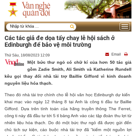
Toggle
navigati
Các tác giả đe dọa tẩy chay lễ hội sách ở
Edinburgh để bảo vệ môi trường
Email
Thứ Sáu, 18/08/2023 12:09
Một bức thư ngỏ có chữ kí của hơn 50 tác giả
gồm Zadie Smith, Ali Smith và Katherine Rundell
kêu gọi thay đổi nhà tài trợ Baillie Gifford vì kinh doanh
nguyên liệu hóa thạch.
Theo đó nhà tài trợ chính cho lễ hội văn học Edinburgh dự kiến ​​
khai mạc vào ngày 12 tháng 8 tại Anh là công ti đầu tư Baillie
Gifford. Dựa trên tính toán của hãng truyền thông The Ferret,
công ti này đã đầu tư tới 5 tỉ bảng Anh vào các tập đoàn thu lợi từ
nhiên liệu hóa thạch. Do đó một bức thư ngỏ đã được gửi đến
chủ tịch sự kiện, cáo buộc nhà tài trợ đã “kiếm một nguồn lợi