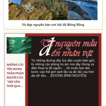
Vẻ đẹp nguyên bản nơi bãi đá Móng Rồng
Từ những đường dây lừa đảo xuyên biên giới,
từ những căn phòng trọ ám mùi dây thừng và
NHỮNG CÁI
điện thoại bị tắt nguồn…, tôi muốn bạn đọc
TÊN MANG
bước vào thế giới lạnh lẽo và dữ dội của thời
THÂN PHẬN
đại dữ liệu,... (DƯƠNG BÌNH NGUYÊN)
NGƯỜI CỦA
"GIÓ VẪN
THỔI QUA
RỪNG
NHIỆT ĐỚI"