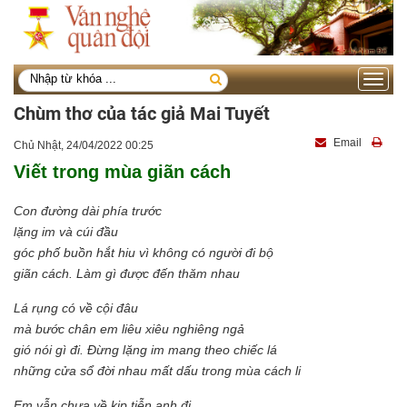
Toggle
navigati
Chùm thơ của tác giả Mai Tuyết
Email
Chủ Nhật, 24/04/2022 00:25
Viết trong mùa giãn cách
Con đường dài phía trước
lặng im và cúi đầu
góc phố buồn hắt hiu vì không có người đi bộ
giãn cách. Làm gì được đến thăm nhau
Lá rụng có về cội đâu
mà bước chân em liêu xiêu nghiêng ngả
gió nói gì đi. Đừng lặng im mang theo chiếc lá
những cửa sổ đời nhau mất dấu trong mùa cách li
Em vẫn chưa về kịp tiễn anh đi