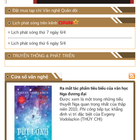
Đặt mua tạp chí Văn nghệ Quân đội
Lịch phát sóng trên kênh
Lịch phát sóng thứ 7 ngày 6/4
Lịch phát sóng thứ 6 ngày 5/4
TRUYỀN THÔNG & PHÁT TRIỂN
Cửa sổ văn nghệ
nh
Ra mắt tác phẩm tiêu biểu của văn học
Nga đương đại
g
Được xem là một trong những tiểu
thuyết Nga quan trọng nhất của thập
niên 2010,
Phi công
tiếp tục khẳng
định vị trí đặc biệt của Evgeny
Vodolazkin (THÙY CHI)