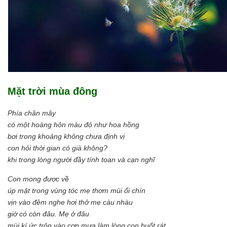
Mặt trời mùa đông
Phía chân mây
có một hoàng hôn màu đỏ như hoa hồng
bơi trong khoảng không chưa định vị
con hỏi thời gian có già không?
khi trong lòng người đầy tính toan và cạn nghĩ
Con mong được về
úp mặt trong vùng tóc mẹ thơm mùi ổi chín
vịn vào đêm nghe hơi thở mẹ càu nhàu
giờ có còn đâu. Mẹ ở đâu
mùi kí ức trộn vào cơn mưa làm lòng con buốt rát