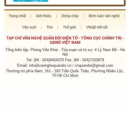
Trang nhất
Giới thiệu
Dòng chảy
Bình luận văn nghệ
Văn xuôi
Thơ
Thế giới
VNQĐ kết nối
TẠP CHÍ VĂN NGHỆ QUÂN ĐỘI ĐIỆN TỬ - TỔNG CỤC CHÍNH TRỊ -
QĐND VIỆT NAM
Tổng biên tập: Phùng Văn Khai - Tòa soạn và trị sự: 4 Lý Nam Đế - Hà
Nội
Tel: (84 - 024)8454370 Fax: (84 - 024)7333979
Email: info@vannghequandoi.vn / vnquandoi@gmail.com
Thường trú phía Nam: 161 - 163 Trần Quốc Thảo, Phường Nhiêu Lộc,
TP.Hồ Chí Minh