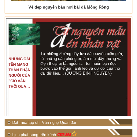
Vẻ đẹp nguyên bản nơi bãi đá Móng Rồng
Từ những đường dây lừa đảo xuyên biên giới,
từ những căn phòng trọ ám mùi dây thừng và
NHỮNG CÁI
điện thoại bị tắt nguồn…, tôi muốn bạn đọc
TÊN MANG
bước vào thế giới lạnh lẽo và dữ dội của thời
THÂN PHẬN
đại dữ liệu,... (DƯƠNG BÌNH NGUYÊN)
NGƯỜI CỦA
"GIÓ VẪN
THỔI QUA
RỪNG
NHIỆT ĐỚI"
Đặt mua tạp chí Văn nghệ Quân đội
Lịch phát sóng trên kênh