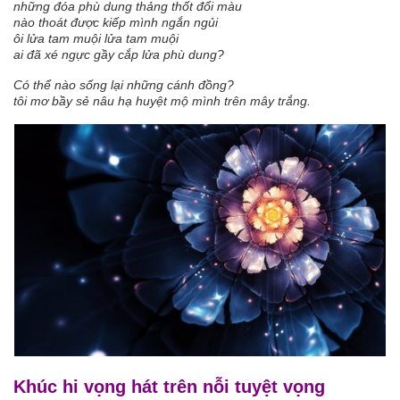
những đóa phù dung thảng thốt đổi màu
nào thoát được kiếp mình ngắn ngủi
ôi lửa tam muội lửa tam muội
ai đã xé ngực gầy cắp lửa phù dung?
Có thể nào sống lại những cánh đồng?
tôi mơ bầy sẻ nâu hạ huyệt mộ mình trên mây trắng.
Khúc hi vọng hát trên nỗi tuyệt vọng