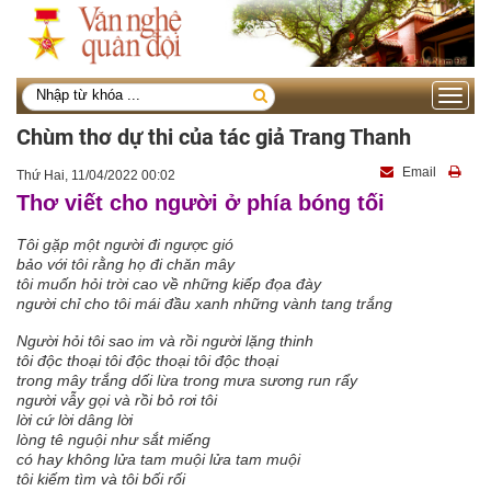
Toggle
navigati
Chùm thơ dự thi của tác giả Trang Thanh
Email
Thứ Hai, 11/04/2022 00:02
Thơ viết cho người ở phía bóng tối
Tôi gặp một người đi ngược gió
bảo với tôi rằng họ đi chăn mây
tôi muốn hỏi trời cao về những kiếp đọa đày
người chỉ cho tôi mái đầu xanh những vành tang trắng
Người hỏi tôi sao im và rồi người lặng thinh
tôi độc thoại tôi độc thoại tôi độc thoại
trong mây trắng dối lừa trong mưa sương run rẩy
người vẫy gọi và rồi bỏ rơi tôi
lời cứ lời dâng lời
lòng tê nguội như sắt miếng
có hay không lửa tam muội lửa tam muội
tôi kiếm tìm và tôi bối rối