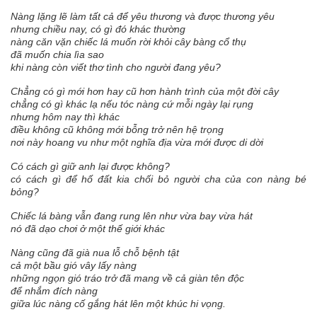
Nàng lặng lẽ làm tất cả để yêu thương và được thương yêu
nhưng chiều nay, có gì đó khác thường
nàng căn vặn chiếc lá muốn rời khỏi cây bàng cổ thụ
đã muốn chia lìa sao
khi nàng còn viết thơ tình cho người đang yêu?
Chẳng có gì mới hơn hay cũ hơn hành trình của một đời cây
chẳng có gì khác lạ nếu tóc nàng cứ mỗi ngày lại rụng
nhưng hôm nay thì khác
điều không cũ không mới bỗng trở nên hệ trọng
nơi này hoang vu như một nghĩa địa vừa mới được di dời
Có cách gì giữ anh lại được không?
có cách gì để hố đất kia chối bỏ người cha của con nàng bé
bỏng?
Chiếc lá bàng vẫn đang rung lên như vừa bay vừa hát
nó đã dạo chơi ở một thế giới khác
Nàng cũng đã già nua lỗ chỗ bệnh tật
cả một bầu gió vây lấy nàng
những ngọn gió tráo trở đã mang về cả giàn tên độc
để nhắm đích nàng
giữa lúc nàng cố gắng hát lên một khúc hi vọng.