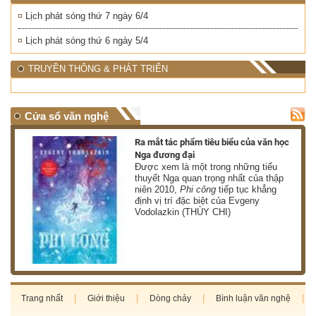
Lịch phát sóng thứ 7 ngày 6/4
Lịch phát sóng thứ 6 ngày 5/4
TRUYỀN THÔNG & PHÁT TRIỂN
Cửa sổ văn nghệ
nh
Ra mắt tác phẩm tiêu biểu của văn học
Nga đương đại
g
Được xem là một trong những tiểu
thuyết Nga quan trọng nhất của thập
niên 2010,
Phi công
tiếp tục khẳng
định vị trí đặc biệt của Evgeny
Vodolazkin (THÙY CHI)
Trang nhất
Giới thiệu
Dòng chảy
Bình luận văn nghệ