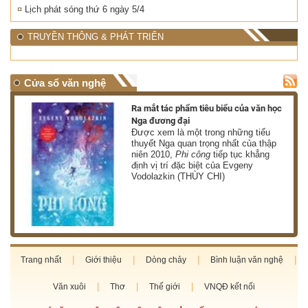
Lịch phát sóng thứ 6 ngày 5/4
TRUYỀN THÔNG & PHÁT TRIỂN
Cửa sổ văn nghệ
nh
Ra mắt tác phẩm tiêu biểu của văn học
Nga đương đại
g
Được xem là một trong những tiểu
thuyết Nga quan trọng nhất của thập
niên 2010,
Phi công
tiếp tục khẳng
định vị trí đặc biệt của Evgeny
Vodolazkin (THÙY CHI)
Trang nhất
Giới thiệu
Dòng chảy
Bình luận văn nghệ
Văn xuôi
Thơ
Thế giới
VNQĐ kết nối