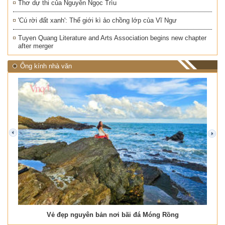
Thơ dự thi của Nguyễn Ngọc Trìu
'Cú rời đất xanh': Thế giới kì ảo chồng lớp của Vĩ Ngư
Tuyen Quang Literature and Arts Association begins new chapter
after merger
Ống kính nhà văn
prev
next
Vẻ đẹp nguyên bản nơi bãi đá Móng Rồng