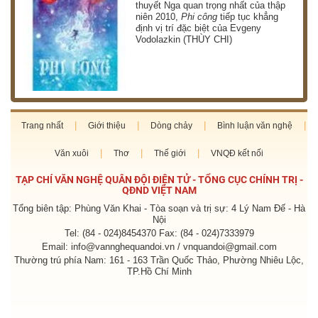
thuyết Nga quan trọng nhất của thập
niên 2010,
Phi công
tiếp tục khẳng
định vị trí đặc biệt của Evgeny
Vodolazkin (THÙY CHI)
Trang nhất
Giới thiệu
Dòng chảy
Bình luận văn nghệ
Văn xuôi
Thơ
Thế giới
VNQĐ kết nối
TẠP CHÍ VĂN NGHỆ QUÂN ĐỘI ĐIỆN TỬ - TỔNG CỤC CHÍNH TRỊ -
QĐND VIỆT NAM
Tổng biên tập: Phùng Văn Khai - Tòa soạn và trị sự: 4 Lý Nam Đế - Hà
Nội
Tel: (84 - 024)8454370 Fax: (84 - 024)7333979
Email: info@vannghequandoi.vn / vnquandoi@gmail.com
Thường trú phía Nam: 161 - 163 Trần Quốc Thảo, Phường Nhiêu Lộc,
TP.Hồ Chí Minh