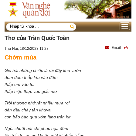
Toggle
navigati
Thơ của Trần Quốc Toàn
Email
Thứ Hai, 18/12/2023 11:28
Chớm mùa
Gió hái những chiếc lá rải đầy khu vườn
đom đóm thắp lửa vào đêm
thắp em vào tôi
thắp hiện thực vào giấc mơ
Trời thương nhớ rất nhiều mưa rơi
đèn dầu cháy tận khuya
cơn bão bào qua xóm làng trận lụt
Ngồi chuốt bút chì phác họa đêm
tôi thấy tôi mang khuôn mặt kỉ phấn trắng