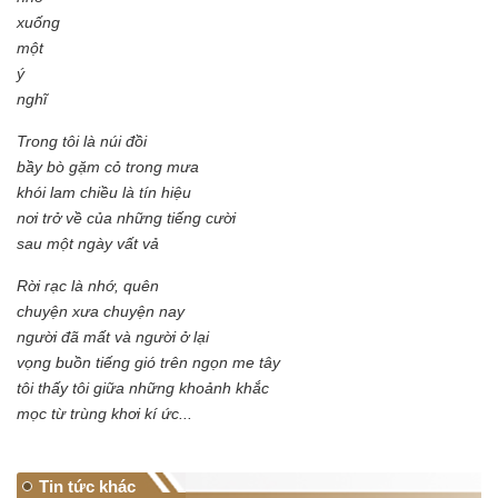
xuống
một
ý
nghĩ
Trong tôi là núi đồi
bầy bò gặm cỏ trong mưa
khói lam chiều là tín hiệu
nơi trở về của những tiếng cười
sau một ngày vất vả
Rời rạc là nhớ, quên
chuyện xưa chuyện nay
người đã mất và người ở lại
vọng buồn tiếng gió trên ngọn me tây
tôi thấy tôi giữa những khoảnh khắc
mọc từ trùng khơi kí ức...
Tin tức khác