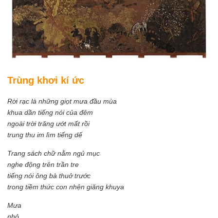
Trùng khơi kí ức
Rời rạc là những giọt mưa đầu mùa
khua dần tiếng nói của đêm
ngoài trời trăng ướt mất rồi
trung thu im lìm tiếng dế
Trang sách chữ nằm ngủ mục
nghe động trên trần tre
tiếng nói ông bà thuở trước
trong tiềm thức con nhện giăng khuya
Mưa
nhỏ