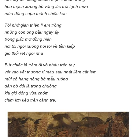
hoa thạch xương bồ vàng lúc trời tạnh mưa
mùa đông cuộn thành chiếc kén
Tôi nhớ giàn thiên lí em trồng
những con ong bầu ngày ấy
trong giấc mơ đồng hiện
nơi tôi ngồi xuống hỏi tôi về tiền kiếp
gió thổi rét ngôi nhà
Bứt chiếc lá trâm ổi vò nhàu trên tay
vệt vào vết thương rỉ máu sau nhát liềm cắt lẹm
mùi cỏ hăng nồng bờ mẫu ruộng
đàn bò đói lả trong chuồng
khi gió đông vừa chớm
chim lợn kêu trên cành tre.