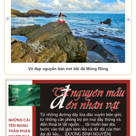
prev
next
Vẻ đẹp nguyên bản nơi bãi đá Móng Rồng
Từ những đường dây lừa đảo xuyên biên giới,
từ những căn phòng trọ ám mùi dây thừng và
NHỮNG CÁI
điện thoại bị tắt nguồn…, tôi muốn bạn đọc
TÊN MANG
bước vào thế giới lạnh lẽo và dữ dội của thời
THÂN PHẬN
đại dữ liệu,... (DƯƠNG BÌNH NGUYÊN)