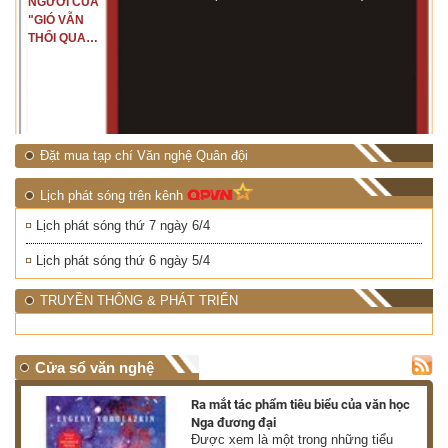
NGƯỜI CỦA
"GIÓ VẪN
THỔI QUA
RỪNG
NHIỆT ĐỚI"
Đặt mua tạp chí Văn nghệ Quân đội
Lịch phát sóng trên kênh
Lịch phát sóng thứ 7 ngày 6/4
Lịch phát sóng thứ 6 ngày 5/4
TRUYỀN THÔNG & PHÁT TRIỂN
Cửa sổ văn nghệ
nh
Ra mắt tác phẩm tiêu biểu của văn học
Nga đương đại
g
Được xem là một trong những tiểu