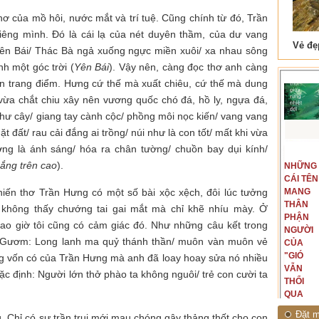
Thơ của mồ hôi, nước mắt và trí tuệ. Cũng chính từ đó, Trần
iêng mình. Đó là cái lạ của nét duyên thầm, của dư vang
 Tam Cốc
Lẫm liệt Hải Vân quan
 Yên Bái/ Thác Bà ngả xuống ngực miền xuôi/ xa nhau sông
nh một góc trời (
Yên Bái
). Vậy nên, càng đọc thơ anh càng
cần trang điểm. Hưng cứ thế mà xuất chiêu, cứ thế mà dung
vừa chắt chiu xây nên vương quốc chó đá, hồ ly, ngựa đá,
hư cây/ giang tay cành cộc/ phồng môi nọc kiến/ vang vang
t đất/ rau cải đắng ai trồng/ núi như là con tốt/ mất khi vừa
ởng là ánh sáng/ hóa ra chân tường/ chuồn bay dụi kính/
t văn là
Là người đi dọc biên giới phía
ắng trên cao
).
NGUYÊN
NHỮNG
ấu, một
Bắc, tôi có thế mạnh khi hình
MẪU
CÁI TÊN
hế giới từ
dung, mở ra không gian của giai
iến thơ Trần Hưng có một số bài xộc xệch, đôi lúc tưởng
CỦA TÔI
MANG
hà văn tự
đoạn lịch sử đó... (PHẠM VÂN
LÀ
THÂN
eo ý mình...
ANH)
 không thấy chướng tai gai mắt mà chỉ khẽ nhíu mày. Ở
NHỮNG
PHẬN
ao giờ tôi cũng có cảm giác đó. Như những câu kết trong
NGƯỜI
NGƯỜI
ồ Gươm: Long lanh ma quỷ thánh thần/ muôn vàn muôn vẻ
ĐÃ PHẤT
CỦA
CAO CỜ
"GIÓ
 vốn có của Trần Hưng mà anh đã loay hoay sửa nó nhiều
HỒNG
VẪN
ặc định: Người lớn thở phào ta không nguôi/ trẻ con cười ta
THÁNG
THỔI
TÁM
QUA
NĂM
RỪNG
Đặt m
g. Chỉ có sự trần trụi mới mau chóng gây thảng thốt cho con