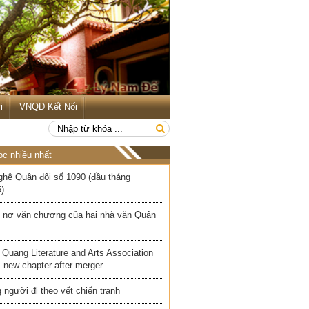
i
VNQĐ Kết Nối
ọc nhiều nhất
ghệ Quân đội số 1090 (đầu tháng
)
 nợ văn chương của hai nhà văn Quân
Quang Literature and Arts Association
 new chapter after merger
người đi theo vết chiến tranh