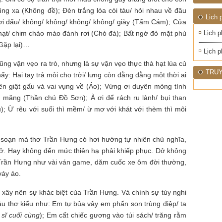
1945
NHIỆT
ĐỚI"
ng xa (Không đề); Đèn trắng lóa còi tàu/ hỏi nhau về đâu
Lịch 
 rơi dấu/ không/ không/ không/ không/ giày (Tấm Cám); Cửa
hạt/ chim chào mào đánh rơi (Chó đá); Bất ngờ đỏ mặt phù
Lịch p
(Gặp lại)…
Lịch p
cũng vặn vẹo ra trò, nhưng là sự vặn vẹo thực thà hạt lúa củ
TRUY
y: Hai tay trả mỏi cho trời/ lưng còn đằng đẵng một thời ai
iền giật gấu vá vai vụng về (Áo); Vừng ơi duyên mỏng tình
 măng (Thần chú Đồ Sơn); À ơi để rách ru lành/ bụi than
); Ừ rêu với suối thì mềm/ ừ mơ với khát với thèm thì môi
 soạn mà thơ Trần Hưng có hơi hướng tự nhiên chủ nghĩa,
 dở. Hay không đến mức thiên hạ phải khiếp phục. Dở không
ơ Trần Hưng như vài ván game, dăm cuốc xe ôm đời thường,
váy áo.
 xây nên sự khác biệt của Trần Hưng. Và chính sự tùy nghi
u thơ kiểu như: Em tự bủa vây em phấn son trùng điệp/ ta
 sĩ cuối cùng
); Em cất chiếc gương vào túi sách/ trăng rằm