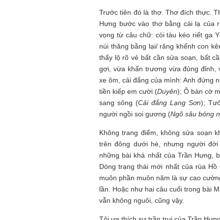
Trước tiên đó là thơ. Thơ đích thực. 
Hưng bước vào thơ bằng cái lạ của r
Mùa xanh
vọng từ câu chữ: còi tàu kéo riết ga
núi thăng bằng lại/ răng khểnh con kê
thấy lộ rõ vẻ bất cần sửa soạn, bất 
gợi, vừa khẩn trương vừa đủng đỉnh, 
xe ôm, cải đắng của mình: Anh đứng n
tiền kiếp em cười (
Duyên
); Ô bàn cờ mặ
sang sông (
Cải đắng Lạng Sơn
); Tư
Tôi từng hình dung viế
người ngồi soi gương (
Ngõ sâu bóng n
NHỮNG
công việc của sự hư c
NGƯỜI
hành trình phác dựng t
Không trang điểm, không sửa soạn kh
TÔI GẶP,
trí tưởng tượng, nơi n
NHỮNG
do tạo hình mọi thứ th
trên đông dưới hè, nhưng người đời
CHUYỆN
(TRẦN THỊ TÚ NGỌC)
những bài khá nhất của Trần Hưng, b
TÔI VIẾT
Dòng trạng thái mới nhất của rùa H
muôn phần muôn năm là sự cao cường
lần. Hoặc như hai câu cuối trong bài M
vẫn không nguôi, cũng vậy.
Tôi ưa thích sự trần trụi của Trần Hưn