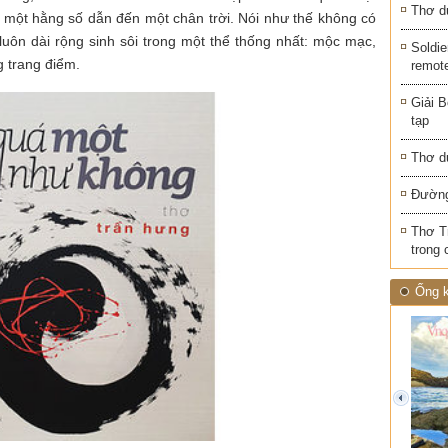
Thơ d
, một hằng số dẫn đến một chân trời. Nói như thế không có
 luôn dài rộng sinh sôi trong một thể thống nhất: mộc mạc,
Soldie
g trang điểm.
remot
Giải B
tạp
Thơ d
Đường
Thơ T
trong 
Ống k
prev