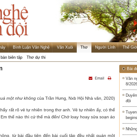
hảy
Bình Luận Văn Nghệ
Văn Xuôi
Thơ
Người Lính
Thế Giớ
 bàn biên tập
Thơ dự thi
m
Bài đ
Email
Văn n
8/2026
Duyên
uá một như không
của Trần Hưng, Nxb Hội Nhà văn, 2020)
đội
ấy rất rõ vẻ tự nhiên trong thơ anh. Vẻ tự nhiên ấy, có thể
Tuyen 
: Em thế nào thì cứ thế mà đến/ Chớ loay hoay sửa soạn áo
begins
Những 
ng, từ bài đầu tiên đến bài cuối tập đều nhất quán một