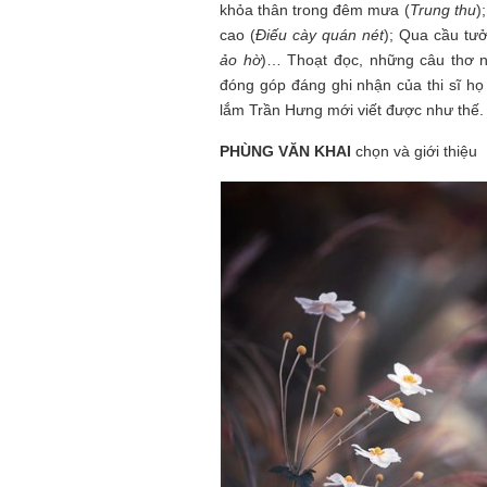
khỏa thân trong đêm mưa (
Trung thu
)
cao (
Điếu cày quán nét
); Qua cầu tưở
ảo hờ
)… Thoạt đọc, những câu thơ n
đóng góp đáng ghi nhận của thi sĩ h
lắm Trần Hưng mới viết được như thế.
PHÙNG VĂN KHAI
chọn và giới thiệu