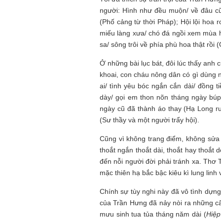
người: Hình như đều muộn/ về đâu cũ
(Phố cảng từ thời Pháp); Hội lội hoa
miếu làng xưa/ chó đá ngồi xem mùa 
sa/ sông trôi về phía phù hoa thật rồi 
Ở những bài lục bát, đôi lúc thấy anh 
khoai, con cháu nông dân có gì dùng nấ
ai/ tình yêu bóc ngắn cắn dài/ đồng t
dày/ gọi em thon nõn tháng ngày búp
ngày cũ đã thành áo thay (Hạ Long ru
(Sư thầy và một người trẩy hội).
Cũng vì không trang điểm, không sửa
thoắt ngắn thoắt dài, thoắt hay thoắt
đến nỗi người đời phải tránh xa. Th
mặc thiên hạ bắc bậc kiêu kì lung linh 
Chính sự tùy nghi này đã vô tình dựng
của Trần Hưng đã nảy nòi ra những câ
mưu sinh tua tủa tháng năm dài (
Hiệp