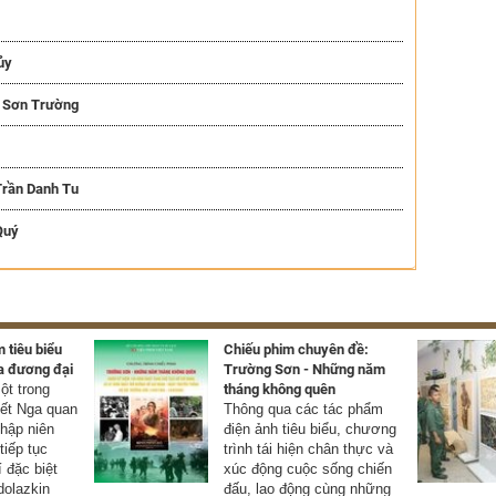
ủy
n Sơn Trường
Trần Danh Tu
Quý
 tiêu biểu
Chiếu phim chuyên đề:
a đương đại
Trường Sơn - Những năm
t trong
tháng không quên
yết Nga quan
Thông qua các tác phẩm
thập niên
điện ảnh tiêu biểu, chương
tiếp tục
trình tái hiện chân thực và
í đặc biệt
xúc động cuộc sống chiến
olazkin
đấu, lao động cùng những