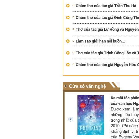
Chùm thơ của tác giả Trần Thu Hà
Chùm thơ của tác giả Đinh Công Th
Thơ của tác giả Lữ Hồng và Nguyễ
Làm sao giới hạn nỗi buồn...
Thơ của tác giả Trịnh Công Lộc và 
Chùm thơ của tác giả Nguyễn Hữu 
Cửa sổ văn nghệ
Triển lãm hơn 100 tác phẩm
Ra mắt tác phẩm
của danh họa Lê Bá Đảng
của văn học Ng
Triển lãm giới thiệu đến
Được xem là mộ
công chúng hơn 100 tác
những tiểu thu
phẩm tiêu biểu thuộc nhiều
trọng nhất của 
prev
loại hình như hội họa, điêu
2010,
Phi công
khắc, phù điêu (THU HÀ)
khẳng định vị tr
của Evgeny Vod