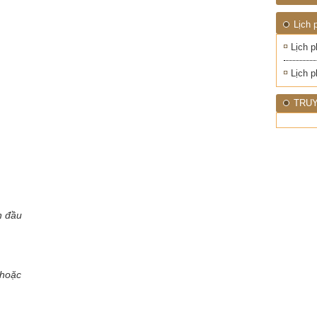
1945
NHIỆT
ĐỚI"
Lịch 
Lịch p
Lịch p
TRUY
n đầu
hoặc