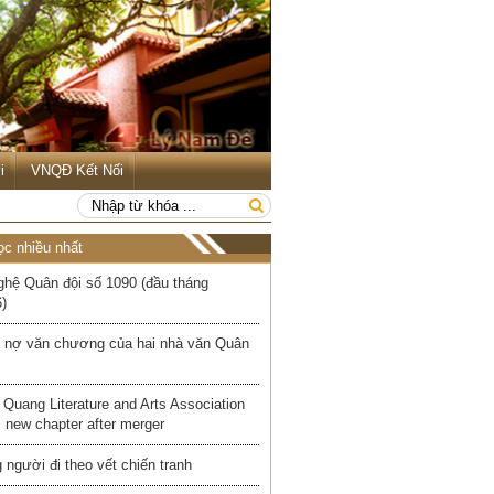
i
VNQĐ Kết Nối
ọc nhiều nhất
ghệ Quân đội số 1090 (đầu tháng
)
 nợ văn chương của hai nhà văn Quân
Quang Literature and Arts Association
 new chapter after merger
người đi theo vết chiến tranh