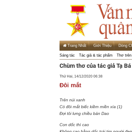
Trang Nhất
Giới Thiệu
Dòng C
Sáng tác
Tác giả & tác phẩm
Thơ trên
Chùm thơ của tác giả Tạ B
Thứ Hai, 14/12/2020 06:38
Đôi mắt
Trên núi xanh
Có đôi mắt biếc kiềm miền xía (1)
Đợi tôi lưng chiều bản Dao
Con dốc thì cao
Không cao bằng dốc trái tim người đẹp