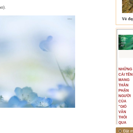
ao).
 Tam Cốc
Lẫm liệt Hải Vân quan
t văn là
Là người đi dọc biên giới phía
NGUYÊN
NHỮNG
ấu, một
Bắc, tôi có thế mạnh khi hình
MẪU
CÁI TÊN
hế giới từ
dung, mở ra không gian của giai
CỦA TÔI
MANG
hà văn tự
đoạn lịch sử đó... (PHẠM VÂN
LÀ
THÂN
eo ý mình...
ANH)
NHỮNG
PHẬN
NGƯỜI
NGƯỜI
ĐÃ PHẤT
CỦA
CAO CỜ
"GIÓ
HỒNG
VẪN
THÁNG
THỔI
TÁM
QUA
NĂM
RỪNG
Đặt m