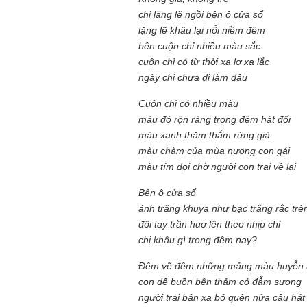
chị lặng lẽ ngồi bên ô cửa sổ
lặng lẽ khâu lại nỗi niềm đêm
bên cuộn chỉ nhiều màu sắc
cuộn chỉ có từ thời xa lơ xa lắc
ngày chị chưa đi làm dâu
Cuộn chỉ có nhiều màu
màu đỏ rộn ràng trong đêm hát đối
màu xanh thăm thẳm rừng già
màu chàm của mùa nương con gái
màu tím đợi chờ người con trai về lại
Bên ô cửa sổ
ánh trăng khuya như bạc trắng rắc trê
đôi tay trần huơ lên theo nhịp chỉ
chị khâu gì trong đêm nay?
Đêm vẽ đêm những mảng màu huyễn 
con dế buồn bên thảm cỏ đẫm sương
người trai bản xa bỏ quên nửa câu hát