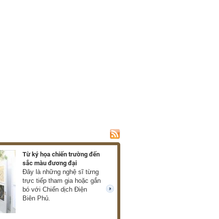
Từ ký họa chiến trường đến
Ra mắt hồi ký về c
sắc màu đương đại
của Xuân Phượng
Đây là những nghệ sĩ từng
Những thước phim
trực tiếp tham gia hoặc gắn
mở ra trước mắt 
bó với Chiến dịch Điện
về chiến tranh châ
next
Biên Phủ.
thực, giàu cảm xú
cùng tàn khốc. (T