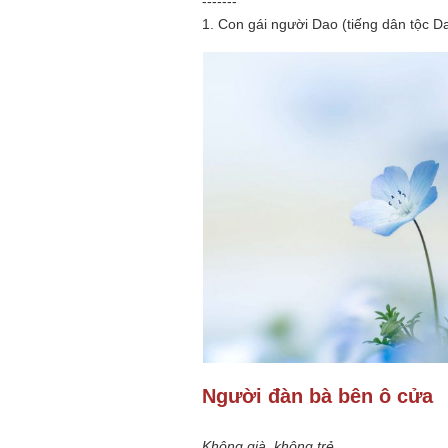
-------
1. Con gái người Dao (tiếng dân tộc D
Mùa xanh
Tôi từng hình dung viế
NHỮNG
công việc của sự hư c
NGƯỜI
hành trình phác dựng t
TÔI GẶP,
trí tưởng tượng, nơi n
NHỮNG
do tạo hình mọi thứ th
CHUYỆN
(TRẦN THỊ TÚ NGỌC)
TÔI VIẾT
Người đàn bà bên ô cửa
Không già, không trẻ