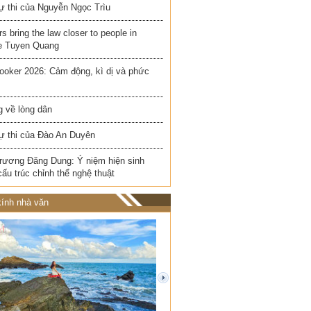
ự thi của Nguyễn Ngọc Trìu
rs bring the law closer to people in
e Tuyen Quang
ooker 2026: Cảm động, kì dị và phức
 về lòng dân
ự thi của Đào An Duyên
rương Đăng Dung: Ý niệm hiện sinh
cấu trúc chỉnh thể nghệ thuật
ính nhà văn
next