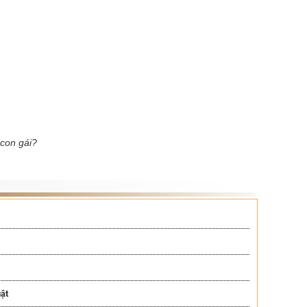
 con gái?
ật