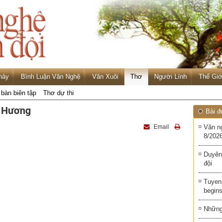
hảy
Bình Luận Văn Nghệ
Văn Xuôi
Thơ
Người Lính
Thế Giớ
 bàn biên tập
Thơ dự thi
á Hương
Bài đ
Email
Văn n
8/2026
Duyên
đội
Tuyen 
begins
Những 