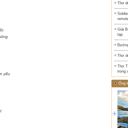
Thơ d
Soldie
remot
Giải B
ếc
tạp
uông
Đường
Thơ d
Thơ T
trong 
ềm yếu
Ống k
t
prev